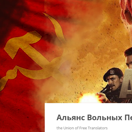
Альянс Вольных П
the Union of Free Translators