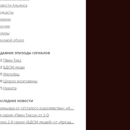
овости Альянса
одкасты
ремии
рочее
елизы
еховой обзор
ЕДАВНИЕ ЭПИЗОДЫ СЕРИАЛОВ
02
Пвин Тикс
02
БДСМ-люди
05
Wensdeц
09
Шорох мозговины
15
Никита
ОСЛЕДНИЕ НОВОСТИ
Премьера от «Усталого королевства»: «Игорь начал»
я серия «Пвин Тикса» от 2-D
Релиз 2-й серии «БДСМ-людей» от «Аркада Фильм»