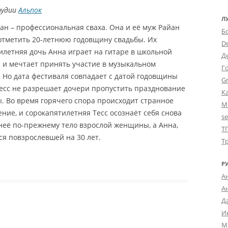
тудии
Альпок
Л
ан – профессиональная сваха. Она и её муж Райан
Б
 отметить 20-летнюю годовщину свадьбы. Их
D
илетняя дочь Анна играет на гитаре в школьной
Д
е и мечтает принять участие в музыкальном
Г
 Но дата фестиваля совпадает с датой годовщины
Gr
Тесс не разрешает дочери пропустить празднование
К
. Во время горячего спора происходит странное
М
ние, и сорокапятилетняя Тесс осознаёт себя снова
s
 неё по-прежнему тело взрослой женщины, а Анна,
Т
ся повзрослевшей на 30 лет.
Т
Р
А
А
Д
И
М