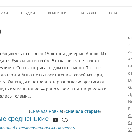
Перейти к содержимому
НИКИ
СТУДИИ
РЕЙТИНГИ
НАГРАДЫ
О НАС
ТОП-50
ПОМОЩЬ А
)
КРИТИКА
ВСТУПЛЕНИЕ
С
2
ИСТОРИЯ А
A
 общий язык со своей 15-летней дочерью Анной. Их
А
ятся буквально во всём. Это касается не только
Б
мужчин. Ссоры сотрясают дом постоянно: Тэсс не
d
дочери, а Анна не выносит жениха своей матери,
Dj
оту. Однажды в четверг эти разногласия достигают
G
инуть им испытание — рано утром в пятницу мама и
Л
нялись телами…
N
Po
(
Сначала новые
) (
Сначала старые
)
С
ые средненькие
Sl
мешной с альтернативным сюжетом
У