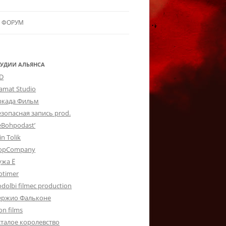
ФОРУМ
ЛЬЯНСУ
 В АЛЬЯНС
ТУДИИ АЛЬЯНСА
-D
ЛЬЯНСА
lamat Studio
ркада Фильм
езопасная запись prod.
eBohpodast’
in Tolik
opCompany
ужа Ё
otimer
dolbi filmec production
ержио Фальконе
on films
сталое королевство