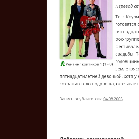
Перевод с
Тесс Коулм
готовятся
пятнадцат
рок-групп
фестивале.
свадьбы. 
годовщины
Рейтинг критиков 1 (1 - 0)
землетрясе
пятнадцатилетней девочкой, хотя у
сохранив тело подростка, оказывает
Запись опубликована
04.08.2003
.