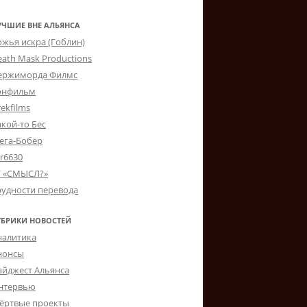
УЧШИЕ ВНЕ АЛЬЯНСА
ожья искра (Гоблин)
eath Mask Productions
ержиморда Филмс
онфильм
ekfilms
акой-то Бес
ега-Бобёр
er6630
Г «СМЫСЛ?»
рудности перевода
УБРИКИ НОВОСТЕЙ
налитика
нонсы
айджест Альянса
нтервью
ёртвые проекты