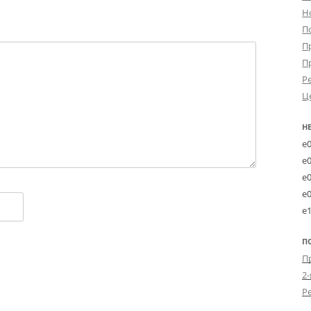
Н
П
П
П
Р
Ц
Н
e
e
e
e
e
П
2-