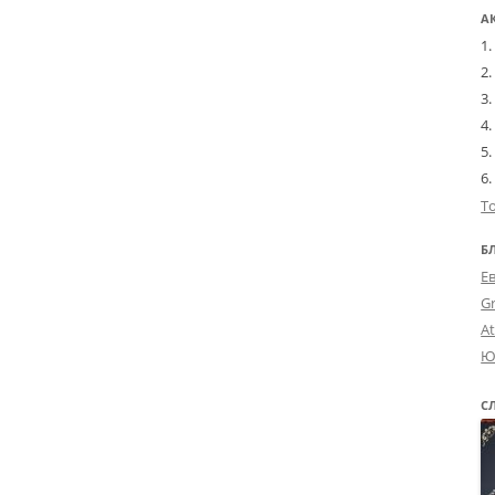
А
Т
Б
Е
G
A
Ю
С