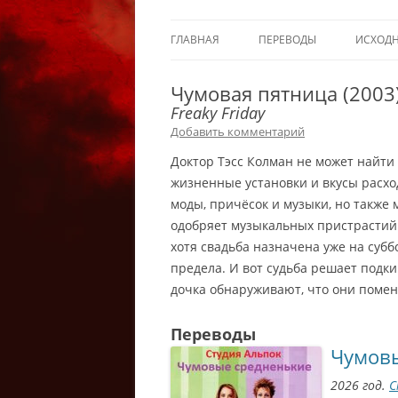
ГЛАВНАЯ
ПЕРЕВОДЫ
ИСХОД
Чумовая пятница (2003
Freaky Friday
Добавить комментарий
Доктор Тэсс Колман не может найти
жизненные установки и вкусы расход
моды, причёсок и музыки, но также 
одобряет музыкальных пристрастий 
хотя свадьба назначена уже на субб
предела. И вот судьба решает подк
дочка обнаруживают, что они поме
Переводы
Чумов
2026 год.
С