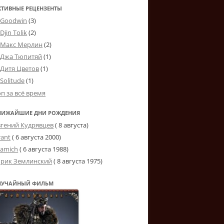
КТИВНЫЕ РЕЦЕНЗЕНТЫ
Goodwin
(3)
Djin Tolik
(2)
Макс Мерлин
(2)
Джа Тюпитяй
(1)
Дитя Цветов
(1)
Solitude
(1)
оп за всё время
ЛИЖАЙШИЕ ДНИ РОЖДЕНИЯ
вгений Кудрявцев
( 8 августа)
rant
(
6 августа 2000
)
tamich
(
6 августа 1988
)
рик Землинский
(
8 августа 1975
)
ЛУЧАЙНЫЙ ФИЛЬМ