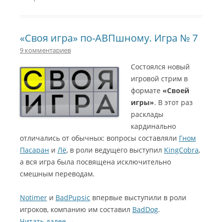
«Своя игра» по-АВПшному. Игра № 7
9 комментариев
Состоялся новый
игровой стрим в
формате
«Своей
игры»
. В этот раз
расклады
кардинально
отличались от обычных: вопросы составляли
Гном
Пасаран
и
Лё
, в роли ведущего выступил
KingCobra
,
а вся игра была посвящена исключительно
смешным переводам.
Notimer
и
BadPupsic
впервые выступили в роли
игроков, компанию им составил
BadDog
.
Читать далее
→