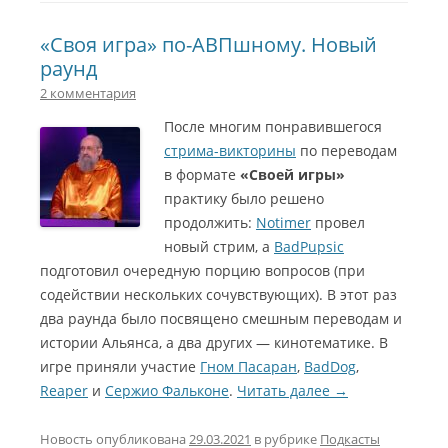
«Своя игра» по-АВПшному. Новый
раунд
2 комментария
После многим понравившегося
стрима-викторины
по переводам
в формате
«Своей игры»
практику было решено
продолжить:
Notimer
провел
новый стрим, а
BadPupsic
подготовил очередную порцию вопросов (при
содействии нескольких сочувствующих). В этот раз
два раунда было посвящено смешным переводам и
истории Альянса, а два других — кинотематике. В
игре приняли участие
Гном Пасаран
,
BadDog
,
Reaper
и
Сержио Фальконе
.
Читать далее
→
Новость опубликована
29.03.2021
в рубрике
Подкасты