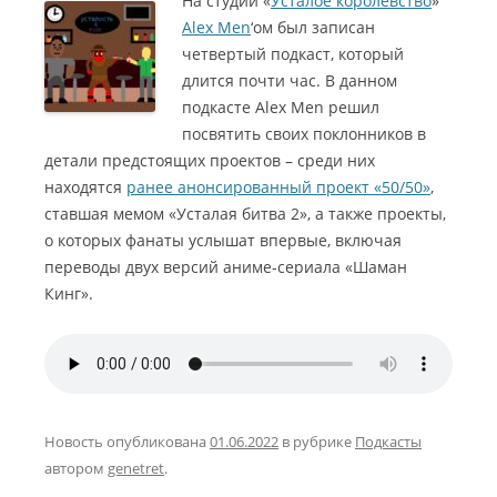
На студии «
Усталое королевство
»
Alex Men
‘ом был записан
четвертый подкаст, который
длится почти час. В данном
подкасте Alex Men решил
посвятить своих поклонников в
детали предстоящих проектов – среди них
находятся
ранее анонсированный проект «50/50»
,
ставшая мемом «Усталая битва 2», а также проекты,
о которых фанаты услышат впервые, включая
переводы двух версий аниме-сериала «Шаман
Кинг».
Новость опубликована
01.06.2022
в рубрике
Подкасты
автором
genetret
.