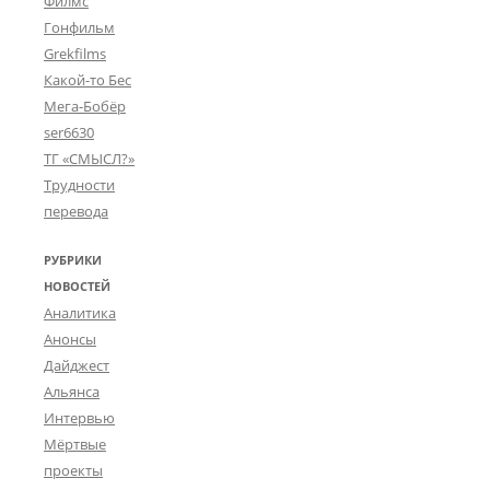
Филмс
Гонфильм
Grekfilms
Какой-то Бес
Мега-Бобёр
ser6630
ТГ «СМЫСЛ?»
Трудности
перевода
РУБРИКИ
НОВОСТЕЙ
Аналитика
Анонсы
Дайджест
Альянса
Интервью
Мёртвые
проекты