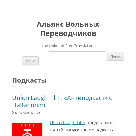
Альянс Вольных
Переводчиков
the Union of Free Translators
Найти:
Перейти к содержимому
Меню
Подкасты
Union Laugh Film: «Антиподкаст» с
Halfanonim
8 комментариев
Union Laugh Film
представляет
пятый выпуск своего подкаст-