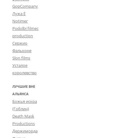
GopCompany
Лужа Ё
Notimer
Podolbi filmec
production
Сержио
Фальконе
Slon films
Усталое
королевство
ЛУЧШИЕ ВНЕ
АЛЬЯНСА
Божья искра
(Гоблин)
Death Mask
Productions
Держиморда