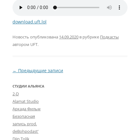
download.uft.lol
Новость опубликована
14.09.2020
в рубрике
Подкасты
автором
UFT
.
Навигация по записям
←
Предыдущие записи
СТУДИИ АЛЬЯНСА
2-D
Alamat Studio
Аркада Фильм
Безопасная
запись prod.
deBohpodast’
Djin Tolik