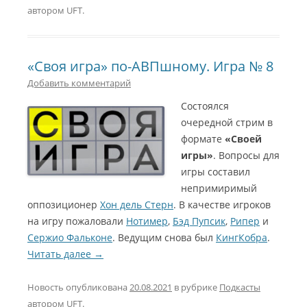
автором
UFT
.
«Своя игра» по-АВПшному. Игра № 8
Добавить комментарий
Состоялся
очередной стрим в
формате
«Своей
игры»
. Вопросы для
игры составил
непримиримый
оппозиционер
Хон дель Стерн
. В качестве игроков
на игру пожаловали
Нотимер
,
Бэд Пупсик
,
Рипер
и
Сержио Фальконе
. Ведущим снова был
КингКобра
.
Читать далее
→
Новость опубликована
20.08.2021
в рубрике
Подкасты
автором
UFT
.