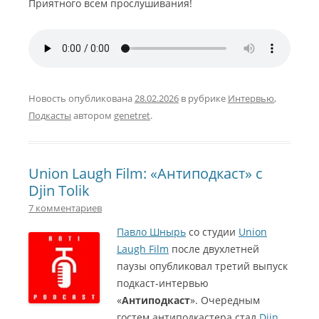
Приятного всем прослушивания!
Новость опубликована
28.02.2026
в рубрике
Интервью
,
Подкасты
автором
genetret
.
Union Laugh Film: «Антиподкаст» с
Djin Tolik
7 комментариев
Павло Шнырь
со студии
Union
Laugh Film
после двухлетней
паузы опубликовал третий выпуск
подкаст-интервью
«
Антиподкаст
». Очередным
гостем антиподкастера стал
Djin