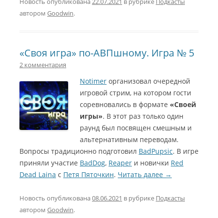
Новость опубликована
22.07.2021
в рубрике
Подкасты
автором
Goodwin
.
«Своя игра» по-АВПшному. Игра № 5
2 комментария
Notimer
организовал очередной
игровой стрим, на котором гости
соревновались в формате
«Своей
игры»
. В этот раз только один
раунд был посвящен смешным и
альтернативным переводам.
Вопросы традиционно подготовил
BadPupsic
. В игре
приняли участие
BadDog
,
Reaper
и новички
Red
Dead Laina
c
Петя Пяточкин
.
Читать далее
→
Новость опубликована
08.06.2021
в рубрике
Подкасты
автором
Goodwin
.