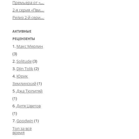
Премьера от «Усталого королевства»: «Игорь начал»
2-я серия «Пвин Тикса» от 2-D
Релиз 2-й серии «БДСМ-людей» от «Аркада Фильм»
АКТИВНЫЕ
РЕЦЕНЗЕНТЫ
Макс Мерлин
(3)
Solitude
(3)
Djin Tolik
(2)
Юрик
Землинский
(1)
Джа Тюпитяй
(1)
Дитя Цветов
(1)
Goodwin
(1)
Топ за всё
время