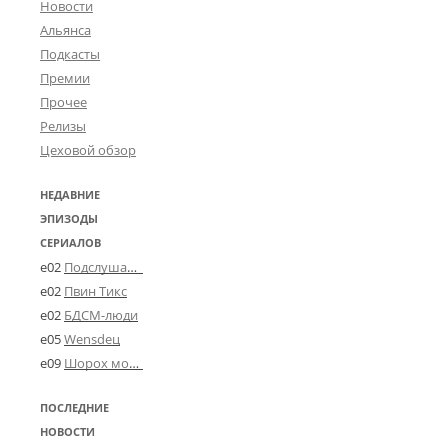
Новости
Альянса
Подкасты
Премии
Прочее
Релизы
Цеховой обзор
НЕДАВНИЕ
ЭПИЗОДЫ
СЕРИАЛОВ
e02
Подслушано в Угличе
e02
Пвин Тикс
e02
БДСМ-люди
e05
Wensdeц
e09
Шорох мозговины
ПОСЛЕДНИЕ
НОВОСТИ