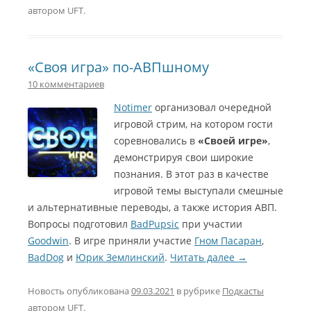
автором
UFT
.
«Своя игра» по-АВПшному
10 комментариев
Notimer
организовал очередной
игровой стрим, на котором гости
соревновались в
«Своей игре»
,
демонстрируя свои широкие
познания. В этот раз в качестве
игровой темы выступали смешные
и альтернативные переводы, а также история АВП.
Вопросы подготовил
BadPupsic
при участии
Goodwin
. В игре приняли участие
Гном Пасаран
,
BadDog
и
Юрик Землинский
.
Читать далее
→
Новость опубликована
09.03.2021
в рубрике
Подкасты
автором
UFT
.