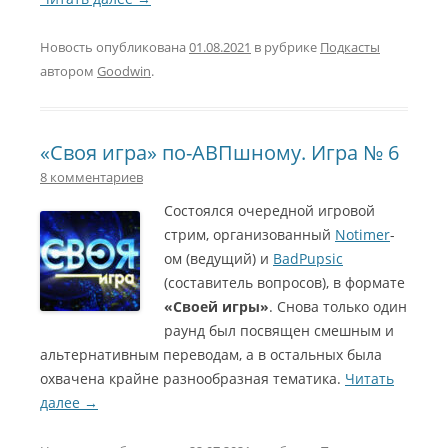
Новость опубликована
01.08.2021
в рубрике
Подкасты
автором
Goodwin
.
«Своя игра» по-АВПшному. Игра № 6
8 комментариев
Состоялся очередной игровой
стрим, организованный
Notimer
-
ом (ведущий) и
BadPupsic
(составитель вопросов), в формате
«Своей игры»
. Снова только один
раунд был посвящен смешным и
альтернативным переводам, а в остальных была
охвачена крайне разнообразная тематика.
Читать
далее
→