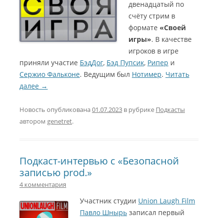
двенадцатый по
счёту стрим в
формате
«Своей
игры»
. В качестве
игроков в игре
приняли участие
БэдДог
,
Бэд Пупсик
,
Рипер
и
Сержио Фальконе
. Ведущим был
Нотимер
.
Читать
далее
→
Новость опубликована
01.07.2023
в рубрике
Подкасты
автором
genetret
.
Подкаст-интервью с «Безопасной
записью prod.»
4 комментария
Участник студии
Union Laugh Film
Павло Шнырь
записал первый