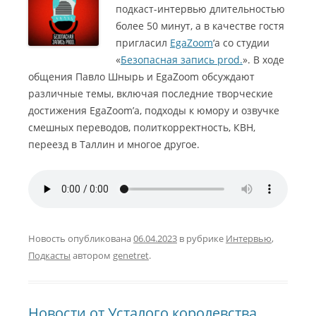
подкаст-интервью длительностью
более 50 минут, а в качестве гостя
пригласил
EgaZoom
‘а со студии
«
Безопасная запись prod.
». В ходе
общения Павло Шнырь и EgaZoom обсуждают
различные темы, включая последние творческие
достижения EgaZoom’а, подходы к юмору и озвучке
смешных переводов, политкорректность, КВН,
переезд в Таллин и многое другое.
Новость опубликована
06.04.2023
в рубрике
Интервью
,
Подкасты
автором
genetret
.
Новости от Усталого королевства