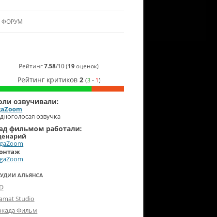
ФОРУМ
ЛЬЯНСУ
 В АЛЬЯНС
Рейтинг
7.58
/
10
(
19
оценок)
Рейтинг критиков
2
(
3
-
1
)
ЛЬЯНСА
оли озвучивали:
gaZoom
дноголосая озвучка
ад фильмом работали:
ценарий
EgaZoom
онтаж
EgaZoom
ТУДИИ АЛЬЯНСА
-D
lamat Studio
ркада Фильм