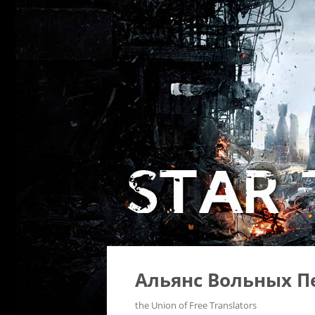
Альянс Вольных П
the Union of Free Translators