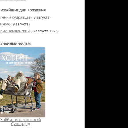
ЛИЖАЙШИЕ ДНИ РОЖДЕНИЯ
вгений Кудрявцев
( 8 августа)
аркус
( 9 августа)
рик Землинский
(
8 августа 1975
)
ЛУЧАЙНЫЙ ФИЛЬМ
Хоббит и несносный
Супердед