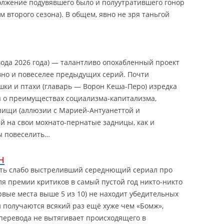
лжение подувявшего было и полуутратившего гонор
м второго сезона). В общем, явно не зря таньгой
вода 2026 года) — талантливо опохабленный проект
авно и повеселее предыдущих серий. Почти
ки и птахи (главарь — Ворон Кеша-Перо) изредка
 о преимуществах социализма-капитализма,
 пищи (аллюзии с Марией-Антуанеттой и
на свои мохнато-пернатые задницы, как и
ы повеселить…
н
ть слабо выстреливший середнющий сериал про
я премии критиков в самый пустой год никто-никто
рвые места выше 5 из 10) не находит убедительных
получаются всякий раз ещё хуже чем «Бомж»,
 перевода не вытягивает происходящего в