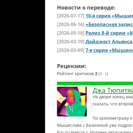
Новости о переводе:
[2026-07-17]
10-я серия «Мышин
[2026-06-16]
«Безопасная запис
[2026-05-18]
Релиз 8-й серии «Мы
[2026-03-10]
Дайджест Альянса
[2026-03-09]
7-я серия «Мышино
Рецензии:
Рейтинг критиков
2
(
3
-
1
)
Джа Тюпитя
На дворе конец мар
сказать, что втор
По хронометражу пр
Мышеслава с Базиликой уже подрос
Его-то вместе с другими детишками 