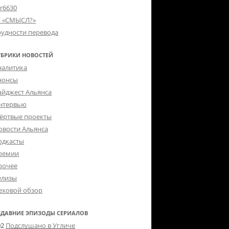
er6630
Г «СМЫСЛ?»
рудности перевода
УБРИКИ НОВОСТЕЙ
налитика
нонсы
айджест Альянса
нтервью
ёртвые проекты
овости Альянса
одкасты
ремии
рочее
елизы
еховой обзор
ЕДАВНИЕ ЭПИЗОДЫ СЕРИАЛОВ
02
Подслушано в Угличе