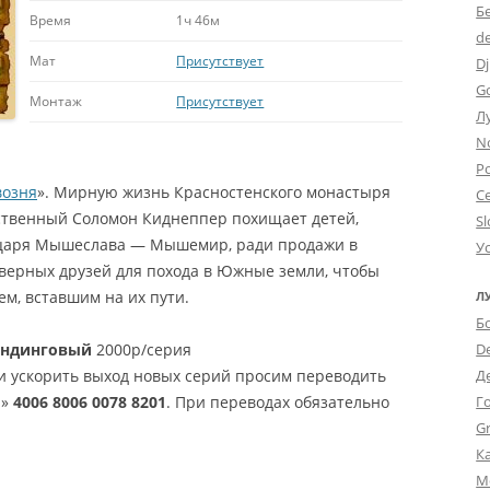
Б
Время
1ч 46м
d
Мат
Присутствует
Dj
G
Монтаж
Присутствует
Л
N
Po
озня
». Мирную жизнь Красностенского монастыря
С
нственный Соломон Киднеппер похищает детей,
Sl
ыцаря Мышеслава — Мышемир, ради продажи в
У
верных друзей для похода в Южные земли, чтобы
ем, вставшим на их пути.
Л
Б
андинговый
2000р/серия
D
и ускорить выход новых серий просим переводить
Д
а»
4006 8006 0078 8201
. При переводах обязательно
Г
Gr
К
М