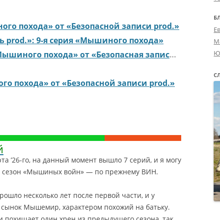
Б
ого похода» от «Безопасной записи prod.»
Е
ь prod.»: 9-я серия «Мышиного похода»
М
Ю
шиного похода» от «Безопасная запись prod.»
С
го похода» от «Безопасной записи prod.»
й
та ’26-го, на данный момент вышло 7 серий, и я могу
ой сезон «Мышиных войн» — по прежнему ВИН.
ошло несколько лет после первой части, и у
 сынок Мышемир, характером похожий на батьку.
и похищает один хрен из предыдущего сезона, так