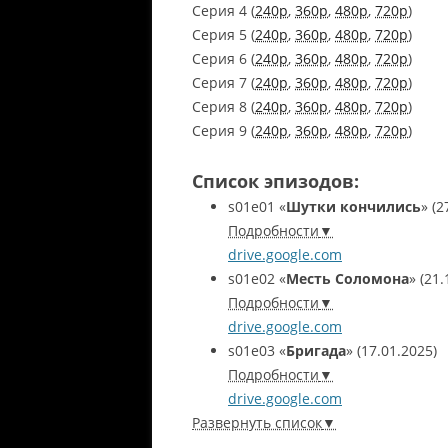
Серия 4 (
240p
,
360p
,
480p
,
720p
)
Серия 5 (
240p
,
360p
,
480p
,
720p
)
Серия 6 (
240p
,
360p
,
480p
,
720p
)
Серия 7 (
240p
,
360p
,
480p
,
720p
)
Серия 8 (
240p
,
360p
,
480p
,
720p
)
Серия 9 (
240p
,
360p
,
480p
,
720p
)
Список эпизодов:
s01e01
«
Шутки кончились
»
(2
Подробности
drive.google.com
s01e02
«
Месть Соломона
»
(21.
Подробности
drive.google.com
s01e03
«
Бригада
»
(17.01.2025)
Подробности
drive.google.com
Развернуть список