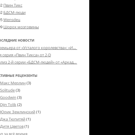
02
Пвин Тикс
02
БДСМ-люди
05
Wensdeц
09
Шорох мозговины
ОСЛЕДНИЕ НОВОСТИ
Премьера от «Усталого королевства»: «Игорь начал»
я серия «Пвин Тикса» от 2-D
Релиз 2-й серии «БДСМ-людей» от «Аркада Фильм»
КТИВНЫЕ РЕЦЕНЗЕНТЫ
Макс Мерлин
(3)
Solitude
(3)
Goodwin
(3)
Djin Tolik
(2)
Юрик Землинский
(1)
Джа Тюпитяй
(1)
Дитя Цветов
(1)
оп за всё время