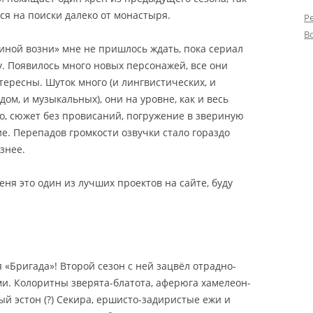
я на поиски далеко от монастыря.
Р
В
иной возни» мне не пришлось ждать, пока сериал
. Появилось много новых персонажей, все они
ересны. Шуток много (и лингвистических, и
ом, и музыкальных), они на уровне, как и весь
но, сюжет без провисаний, погружение в звериную
. Перепадов громкости озвучки стало гораздо
знее.
ня это один из лучших проектов на сайте, буду
 «Бригада»! Второй сезон с ней зацвёл отрадно-
и. Колоритны зверята-блатота, аферюга хамелеон-
ый эстон (?) Секира, ершисто-задиристые ежи и