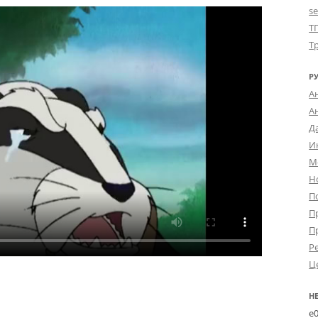
s
Т
Т
Р
А
А
Д
И
М
Н
П
П
П
Р
Ц
Н
e