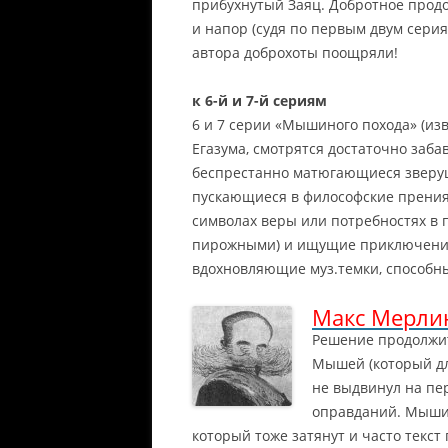
прибухнутый Заяц.
Добротное продо
и напор (судя по первым двум серия
автора доброхоты поощряли!
к 6-й и 7-й сериям
6 и 7 серии «Мышиного похода» (из
Егазума, смотрятся достаточно заб
беспрестанно матюгающиеся зверуш
пускающиеся в философские прения
символах веры или потребностях в
пирожными) и ищущие приключений 
вдохновляющие муз.темки, способн
Макс Мерли
Решение продолжи
Мышей (который дл
не выдвинул на пе
оправданий. Мыши 
который тоже затянут и часто текст