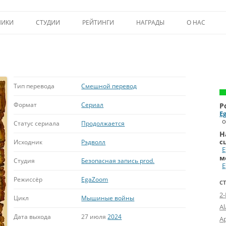
Перейти к содержимому
НИКИ
СТУДИИ
РЕЙТИНГИ
НАГРАДЫ
О НАС
ТОП-50
ПОМОЩЬ А
КРИТИКА
ВСТУПЛЕНИЕ
ИСТОРИЯ А
Тип перевода
Смешной перевод
Формат
Сериал
Р
E
о
Статус сериала
Продолжается
Н
с
Исходник
Рэдволл
м
Студия
Безопасная запись prod.
Режиссёр
EgaZoom
С
2
Цикл
Мышиные войны
A
Дата выхода
27 июля
2024
А