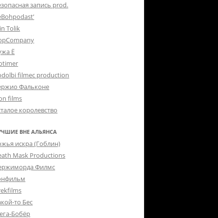
езопасная запись prod.
eBohpodast’
in Tolik
opCompany
ужа Ё
otimer
dolbi filmec production
ержио Фальконе
on films
сталое королевство
УЧШИЕ ВНЕ АЛЬЯНСА
ожья искра (Гоблин)
eath Mask Productions
ержиморда Филмс
онфильм
ekfilms
акой-то Бес
ега-Бобёр