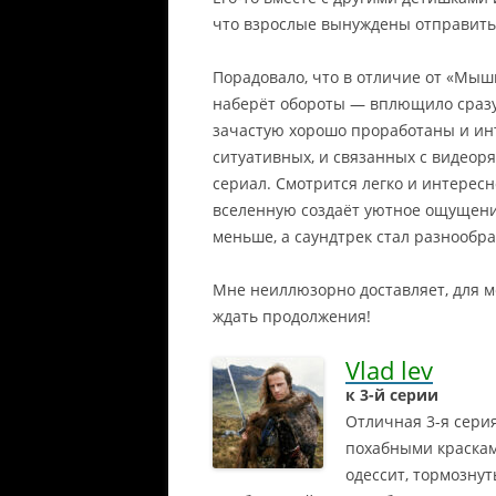
что взрослые вынуждены отправитьс
Порадовало, что в отличие от «Мыш
наберёт обороты — вплющило сразу
зачастую хорошо проработаны и инт
ситуативных, и связанных с видеоряд
сериал. Смотрится легко и интерес
вселенную создаёт уютное ощущение
меньше, а саундтрек стал разнообра
Мне неиллюзорно доставляет, для ме
ждать продолжения!
Vlad lev
к 3-й серии
Отличная 3-я серия
похабными краскам
одессит, тормознут