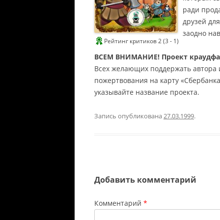
Г
ради прод
о
друзей для
заодно нав
м
Рейтинг критиков 2 (3 - 1)
э
ВСЕМ ВНИМАНИЕ! Проект краудф
р
Всех желающих поддержать автора 
2
пожертвования на карту «Сбербанк
0
указывайте название проекта.
2
Запись опубликована
27.03.1999
.
2
Л
у
ч
ш
и
Добавить комментарий
й
а
к
Комментарий
*
т