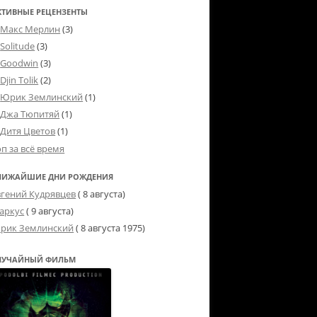
КТИВНЫЕ РЕЦЕНЗЕНТЫ
Макс Мерлин
(3)
Solitude
(3)
Goodwin
(3)
Djin Tolik
(2)
Юрик Землинский
(1)
Джа Тюпитяй
(1)
Дитя Цветов
(1)
оп за всё время
ЛИЖАЙШИЕ ДНИ РОЖДЕНИЯ
вгений Кудрявцев
( 8 августа)
аркус
( 9 августа)
рик Землинский
(
8 августа 1975
)
ЛУЧАЙНЫЙ ФИЛЬМ