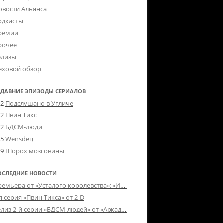
овости Альянса
одкасты
ремии
рочее
елизы
еховой обзор
ЕДАВНИЕ ЭПИЗОДЫ СЕРИАЛОВ
02
Подслушано в Угличе
02
Пвин Тикс
02
БДСМ-люди
05
Wensdeц
09
Шорох мозговины
ОСЛЕДНИЕ НОВОСТИ
Премьера от «Усталого королевства»: «Игорь начал»
я серия «Пвин Тикса» от 2-D
Релиз 2-й серии «БДСМ-людей» от «Аркада Фильм»