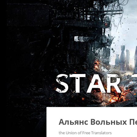
Альянс Вольных П
the Union of Free Translators