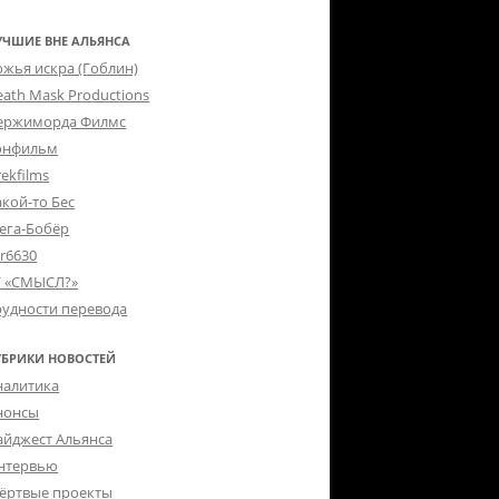
УЧШИЕ ВНЕ АЛЬЯНСА
ожья искра (Гоблин)
eath Mask Productions
ержиморда Филмс
онфильм
ekfilms
акой-то Бес
ега-Бобёр
er6630
Г «СМЫСЛ?»
рудности перевода
УБРИКИ НОВОСТЕЙ
налитика
нонсы
айджест Альянса
нтервью
ёртвые проекты