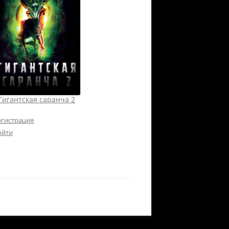
Гигантская саранча 2
егистрация
ойти