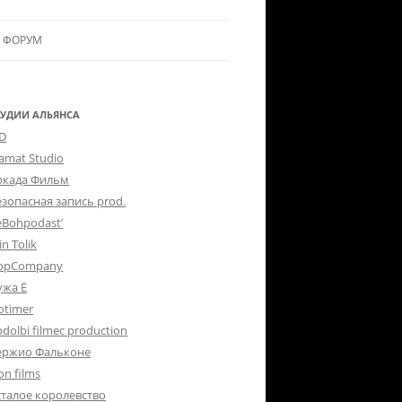
ФОРУМ
ЛЬЯНСУ
 В АЛЬЯНС
ТУДИИ АЛЬЯНСА
-D
ЛЬЯНСА
lamat Studio
ркада Фильм
езопасная запись prod.
eBohpodast’
in Tolik
opCompany
ужа Ё
otimer
dolbi filmec production
ержио Фальконе
on films
сталое королевство