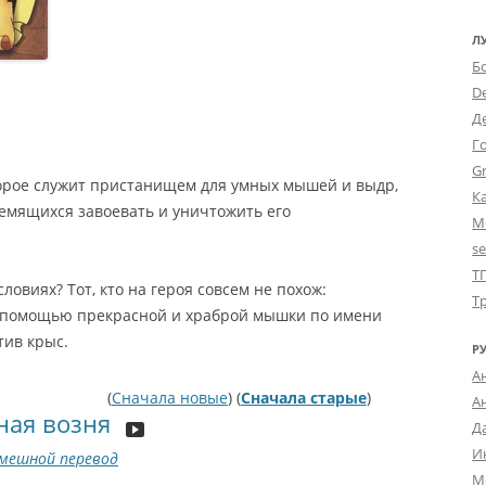
Л
Б
D
Д
Г
Gr
торое служит пристанищем для умных мышей и выдр,
К
емящихся завоевать и уничтожить его
М
s
Т
словиях? Тот, кто на героя совсем не похож:
Т
 помощью прекрасной и храброй мышки по имени
тив крыс.
Р
А
(
Сначала новые
) (
Сначала старые
)
А
ая возня
Д
И
мешной перевод
М