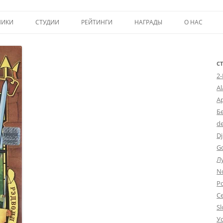
Перейти к содержимому
НИКИ
СТУДИИ
РЕЙТИНГИ
НАГРАДЫ
О НАС
ТОП-50
ПОМОЩЬ А
КРИТИКА
ВСТУПЛЕНИЕ
С
2
ИСТОРИЯ А
A
А
Б
d
Dj
G
Л
N
Po
С
Sl
У