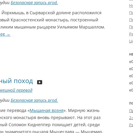
тудии
Безопасная запись prod.
Н
е Йоркмышь, в Сырварской долине расположился
П
овый Красностенский монастырь, построенный
П
великим мышиным рыцарем Уильямом Маршаллом.
П
лее
→
Р
Ц
Н
e
e
e
ый поход
e
e
мешной перевод
тудии
Безопасная запись prod.
П
ие перевода «
Мышиная возня
». Мирную жизнь
нского монастыря вновь прерывают. На этот раз
2-
ный Соломон Киднеппер похищает детей, среди
ын знаменитого рыцаря Мышеслава — Мышемир,