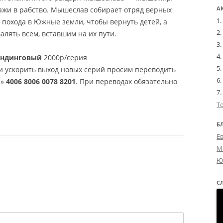
А
ажи в рабство. Мышеслав собирает отряд верных
 похода в Южные земли, чтобы вернуть детей, а
алять всем, вставшим на их пути.
андинговый
2000р/серия
и ускорить выход новых серий просим переводить
а»
4006 8006 0078 8201
. При переводах обязательно
Т
Б
Е
М
Ю
С