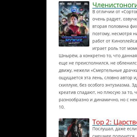
н
н
Членистоног
е
н
В отличии от «Сорто
р
о
очень радует, озвуч
ы
й
вторая половина фил
"
М
С
а
поэтому, несмотря ни
е
р
работ от Киноплейса
к
в
играет роль тот мом
р
е
Шнырём, а конкретно то, что данна
е
л
еще не преисполнился, не обленился
т
н
движу, нежели «Смертельные драчки»
ы
ощущается эта лень, словно автор и
е
скиллухе, без особого энтузиазма. Зд
м
креатив спадают, но плюсую за то, ч
а
разнообразно и динамично, но с не
т
е
10.
р
и
Тор 2: Царст
а
Послушал, даже если 
л
смешнее получится.
ы