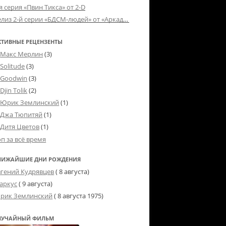
я серия «Пвин Тикса» от 2-D
Релиз 2-й серии «БДСМ-людей» от «Аркада Фильм»
КТИВНЫЕ РЕЦЕНЗЕНТЫ
Макс Мерлин
(3)
Solitude
(3)
Goodwin
(3)
Djin Tolik
(2)
Юрик Землинский
(1)
Джа Тюпитяй
(1)
Дитя Цветов
(1)
оп за всё время
ЛИЖАЙШИЕ ДНИ РОЖДЕНИЯ
вгений Кудрявцев
( 8 августа)
аркус
( 9 августа)
рик Землинский
(
8 августа 1975
)
ЛУЧАЙНЫЙ ФИЛЬМ