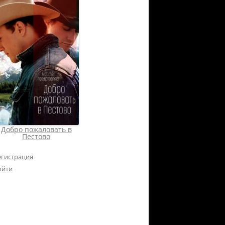
Добро пожаловать в
Пестово
егистрация
ойти