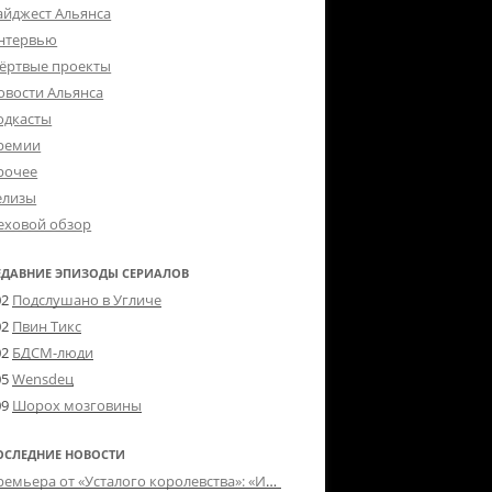
айджест Альянса
нтервью
ёртвые проекты
овости Альянса
одкасты
ремии
рочее
елизы
еховой обзор
ЕДАВНИЕ ЭПИЗОДЫ СЕРИАЛОВ
02
Подслушано в Угличе
02
Пвин Тикс
02
БДСМ-люди
05
Wensdeц
09
Шорох мозговины
ОСЛЕДНИЕ НОВОСТИ
Премьера от «Усталого королевства»: «Игорь начал»