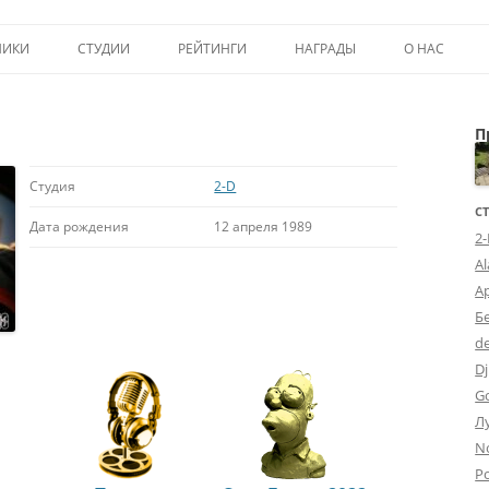
Перейти к содержимому
НИКИ
СТУДИИ
РЕЙТИНГИ
НАГРАДЫ
О НАС
ТОП-50
ПОМОЩЬ А
П
КРИТИКА
ВСТУПЛЕНИЕ
ИСТОРИЯ А
Студия
2-D
С
Дата рождения
12 апреля 1989
2
A
А
Б
d
Dj
G
Л
N
Po