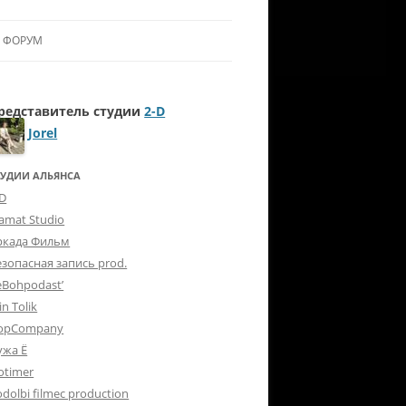
ФОРУМ
ЛЬЯНСУ
редставитель студии
2-D
 В АЛЬЯНС
Jorel
ЛЬЯНСА
ТУДИИ АЛЬЯНСА
-D
lamat Studio
ркада Фильм
езопасная запись prod.
eBohpodast’
in Tolik
opCompany
ужа Ё
otimer
dolbi filmec production