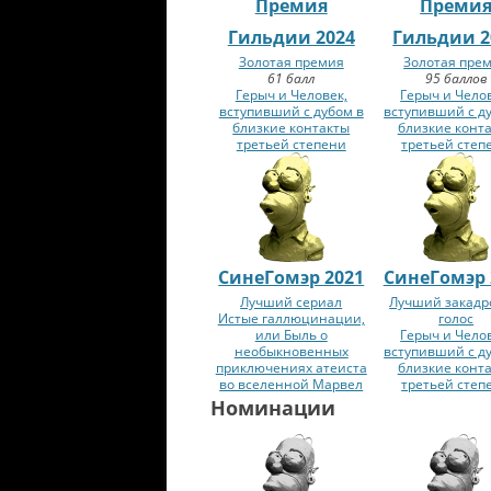
Премия
Преми
Гильдии 2024
Гильдии 2
Золотая премия
Золотая пре
61 балл
95 баллов
Герыч и Человек,
Герыч и Чело
вступивший с дубом в
вступивший с д
близкие контакты
близкие конт
третьей степени
третьей степ
СинеГомэр 2021
СинеГомэр 
Лучший сериал
Лучший закад
Истые галлюцинации,
голос
или Быль о
Герыч и Чело
необыкновенных
вступивший с д
приключениях атеиста
близкие конт
во вселенной Марвел
третьей степ
Номинации