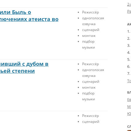
л
е
2-
о
р
или Быль о
Режиссёр
в
и
ючениях атеиста во
одноголосая
е
а
озвучка
А
к
л
сценарий
,
е
монтаж
в
Д
подбор
с
и
музыки
т
н
у
В
п
с
пивший с дубом в
Режиссёр
и
ё
тьей степени
одноголосая
в
н
озвучка
ш
о
Т
сценарий
и
р
монтаж
й
м
Б
подбор
с
а
музыки
Е
д
л
М
у
ь
Ю
б
н
Режиссёр
о
о
сценарий
м
С
Л