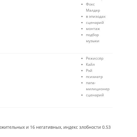
ё
с
Фокс
н
т
Малдер
о
е
в эпизодах
р
п
сценарий
м
е
монтаж
а
н
подбор
л
и
музыки
ь
н
о
Режиссёр
Кайл
Рэй
психиатр
папа-
милиционер
сценарий
ожительных и 16 негативных, индекс злобности 0.53