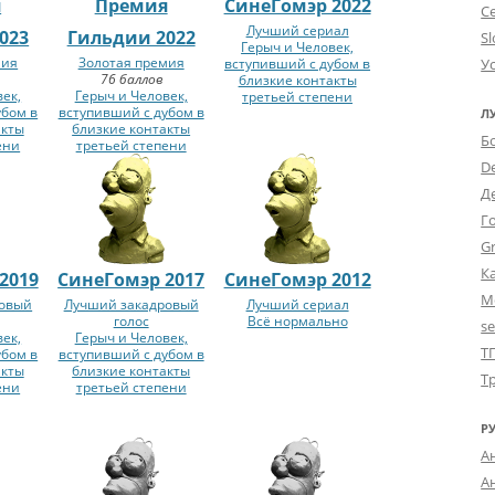
я
Премия
СинеГомэр 2022
С
Лучший сериал
023
Гильдии 2022
Sl
Герыч и Человек,
мия
Золотая премия
вступивший с дубом в
У
76 баллов
близкие контакты
век,
Герыч и Человек,
третьей степени
убом в
вступивший с дубом в
Л
акты
близкие контакты
Б
ени
третьей степени
D
Д
Г
Gr
К
2019
СинеГомэр 2017
СинеГомэр 2012
М
ровый
Лучший закадровый
Лучший сериал
голос
Всё нормально
s
век,
Герыч и Человек,
Т
убом в
вступивший с дубом в
акты
близкие контакты
Т
ени
третьей степени
Р
А
А