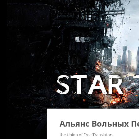
Альянс Вольных П
the Union of Free Translators