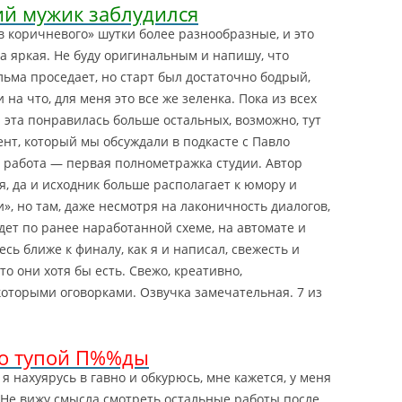
ий мужик заблудился
в коричневого» шутки более разнообразные, и это
ка яркая. Не буду оригинальным и напишу, что
ьма проседает, но старт был достаточно бодрый,
 на что, для меня это все же зеленка.
Пока из всех
 эта понравилась больше остальных, возможно, тут
ент, который мы обсуждали в подкасте с Павло
я работа — первая полнометражка студии. Автор
, да и исходник больше располагает к юмору и
, но там, даже несмотря на лаконичность диалогов,
дет по ранее наработанной схеме, на автомате и
есь ближе к финалу, как я и написал, свежесть и
то они хотя бы есть. Свежо, креативно,
которыми оговорками. Озвучка замечательная. 7 из
во тупой П%%ды
я нахуярусь в гавно и обкурюсь, мне кажется, у меня
 Не вижу смысла смотреть остальные работы после