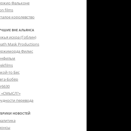
ержио Фальконе
on films
сталое королевство
УЧШИЕ ВНЕ АЛЬЯНСА
ожья искра (Гоблин)
eath Mask Productions
ержиморда Филмс
онфильм
ekfilms
акой-то Бес
ега-Бобёр
er6630
Г «СМЫСЛ?»
рудности перевода
УБРИКИ НОВОСТЕЙ
налитика
нонсы