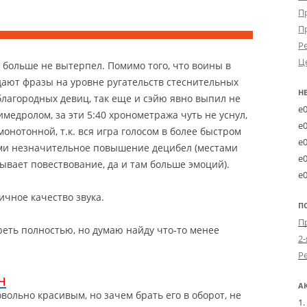
П
П
Р
Ц
 больше не вытерпел. Помимо того, что воины в
ают фразы на уровне ругательств стеснительных
Н
лагородных девиц, так еще и сэйю явно выпил не
e
имедролом, за эти 5:40 хронометража чуть не уснул,
e
онотонной, т.к. вся игра голосом в более быстром
e
ми незначительное повышение децибел (местами
e
ывает повествование, да и там больше эмоций).
e
ичное качество звука.
П
реть полностью, но думаю найду что-то менее
2-
н
А
вольно красивым, но зачем брать его в оборот, не