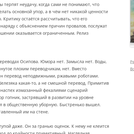
ы терпят неудачу, когда сами не понимают, что
делать основной упор, а в чём нет никакой ценности
 Критику остаётся рассчитывать, что его
наряду с объяснением причин провалов, послужат
ношении оказывается ограниченным. Релиз
переводах Осипова. Юмора нет. Замысла нет. Воды,
Р
утое плохим переводчикам, нет. Вместо
В
ён перевод неподвижными, ржавыми роботами.
елезяка какая-то
, а не смешной перевод. Примитив
то наспех измазанный фекалиями сценарий
ор гопник, застрявший в развитии на уровне
л в общественную уборную. Быстренько вышел.
ставленный им на стене.
упой даже. Он за гранью оценок. К нему не клеится
вод до крайности примитивный. Наглядная