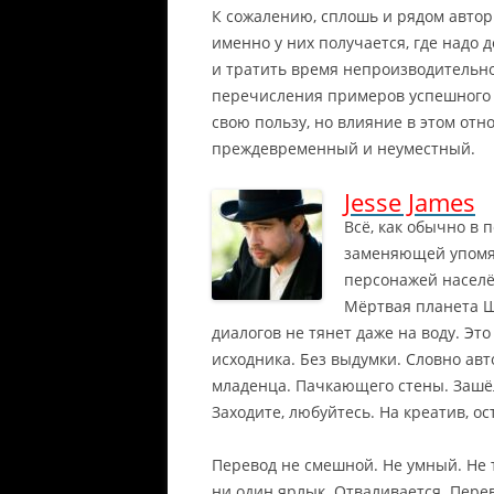
К сожалению, сплошь и рядом автор
именно у них получается, где надо 
и тратить время непроизводительно.
перечисления примеров успешного 
свою пользу, но влияние в этом от
преждевременный и неуместный.
Jesse James
Всё, как обычно в 
заменяющей упомян
персонажей насел
Мёртвая планета Ш
диалогов не тянет даже на воду. Э
исходника. Без выдумки. Словно авт
младенца. Пачкающего стены. Зашё
Заходите, любуйтесь. На креатив, о
Перевод не смешной. Не умный. Не т
ни один ярлык. Отваливается. Пере