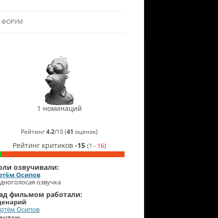
ФОРУМ
ЛЬЯНСУ
 В АЛЬЯНС
СинеГомэр
2020
ЛЬЯНСА
Лучший
монтаж
звука
(
Артём
1 номинаций
Осипов
)
Рейтинг
4.2
/
10
(
41
оценок)
Рейтинг критиков
-15
(
1
-
16
)
оли озвучивали:
ртём Осипов
дноголосая озвучка
ад фильмом работали:
ценарий
ртём Осипов
онтаж