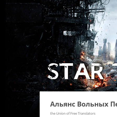
Альянс Вольных П
the Union of Free Translators