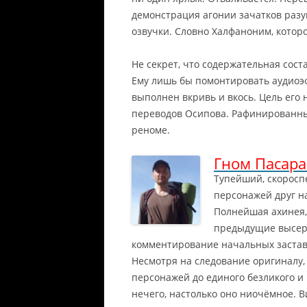
демонстрация агонии зачатков раз
озвучки. Словно Халфаноним, которо
Не секрет, что содержательная сос
Ему лишь бы помонтировать аудиоэф
выполнен вкривь и вкось. Цель его 
переводов Осипова. Рафинированны
реноме.
Гном Пасар
Тупейший, скоросп
персонажей друг на
Полнейшая ахинея,
предыдущие высер
комментирование начальных заставо
Несмотря на следование оригиналу,
персонажей до единого безликого и
нечего, настолько оно ниочёмное.