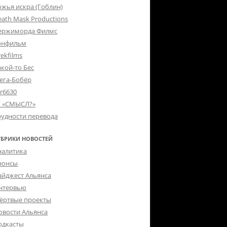
ожья искра (Гоблин)
eath Mask Productions
ержиморда Филмс
онфильм
ekfilms
акой-то Бес
ега-Бобёр
er6630
Г «СМЫСЛ?»
рудности перевода
УБРИКИ НОВОСТЕЙ
налитика
нонсы
айджест Альянса
нтервью
ёртвые проекты
овости Альянса
одкасты