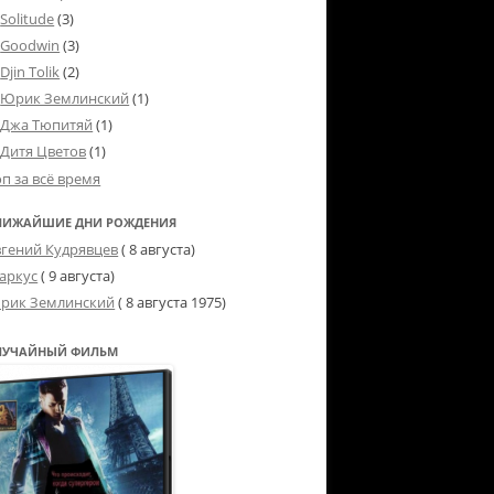
Solitude
(3)
Goodwin
(3)
Djin Tolik
(2)
Юрик Землинский
(1)
Джа Тюпитяй
(1)
Дитя Цветов
(1)
оп за всё время
ЛИЖАЙШИЕ ДНИ РОЖДЕНИЯ
вгений Кудрявцев
( 8 августа)
аркус
( 9 августа)
рик Землинский
(
8 августа 1975
)
ЛУЧАЙНЫЙ ФИЛЬМ