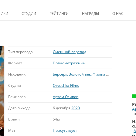
Перейти к содержимому
НИКИ
СТУДИИ
РЕЙТИНГИ
НАГРАДЫ
О НАС
ТОП-50
ПОМОЩЬ А
КРИТИКА
ВСТУПЛЕНИЕ
ИСТОРИЯ А
Тип перевода
Смешной перевод
Формат
Полнометражный
Исходник
Берсерк. Золотой век: Фильм I. Бехерит Властителя
Студия
Ozvuchka Films
Режиссёр
Артём Осипов
Р
Дата выхода
6 декабря
2020
А
о
Время
54м
Н
с
Мат
Присутствует
А
м