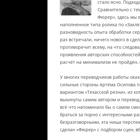
стало ясно. Подход
Сравнительно с тем
Фюрер», здесь мы 
наполненное типа ролика по «Заклят
разновидность опыта обработки сер
раз встречали, ничего нового в сде
противоречит всему, на что следо
проявления авторских способностей
расчёт на минимализм не пройден, 
У многих переводчиков работы оказ
сильные стороны Артёма Осипова по
вариантом «Техасской резни», из к
выкинуты самим автором и перевод 
всё что напоминало бы о самом сме
браться за порно с интересными р
безразговорными, эта ниша перспек
сделан «Фюрер» с подбором сцен, в