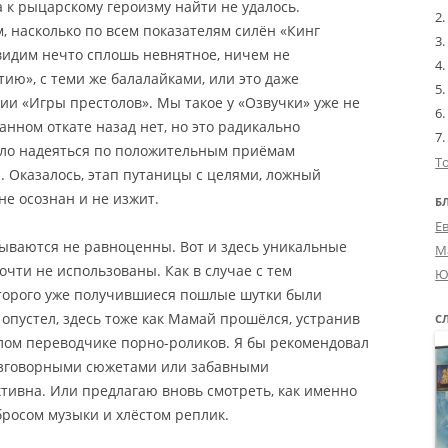
а к рыцарскому героизму найти не удалось.
, насколько по всем показателям силён «Кинг
видим нечто сплошь невнятное
, ничем не
ию», с теми же балалайками, или это даже
ии «Игры престолов». Мы такое у «Озвучки» уже не
ланном откате назад нет, но это радикально
вало надеяться по положительным приёмам
Т
. Оказалось, этап путаницы с целями, ложный
не осознан и не изжит.
Б
Е
ываются не равноценны. Вот и здесь уникальные
М
чти не использованы. Как в случае с тем
Ю
оторого уже получившиеся пошлые шутки были
опустел, здесь тоже как Мамай прошёлся, устранив
С
лом переводчике порно-роликов. Я бы рекомендовал
азговорными сюжетами или забавными
тивна. Или предлагаю вновь смотреть, как именно
бросом музыки и хлёстом реплик.