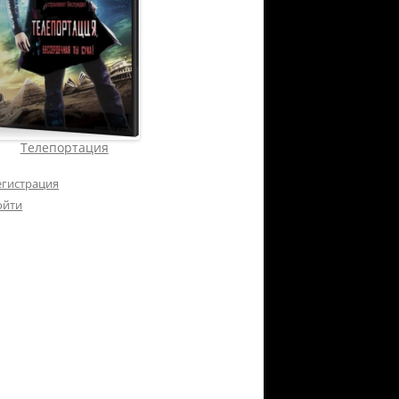
Телепортация
егистрация
ойти