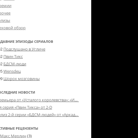
ремии
рочее
елизы
еховой обзор
ЕДАВНИЕ ЭПИЗОДЫ СЕРИАЛОВ
02
Подслушано в Угличе
02
Пвин Тикс
02
БДСМ-люди
05
Wensdeц
09
Шорох мозговины
ОСЛЕДНИЕ НОВОСТИ
Премьера от «Усталого королевства»: «Игорь начал»
я серия «Пвин Тикса» от 2-D
Релиз 2-й серии «БДСМ-людей» от «Аркада Фильм»
КТИВНЫЕ РЕЦЕНЗЕНТЫ
Макс Мерлин
(3)