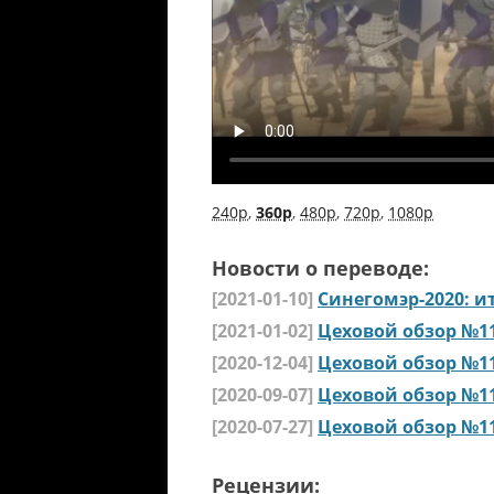
240p
,
360p
,
480p
,
720p
,
1080p
Новости о переводе:
[2021-01-10]
Синегомэр-2020: 
[2021-01-02]
Цеховой обзор №1
[2020-12-04]
Цеховой обзор №1
[2020-09-07]
Цеховой обзор №1
[2020-07-27]
Цеховой обзор №1
Рецензии: