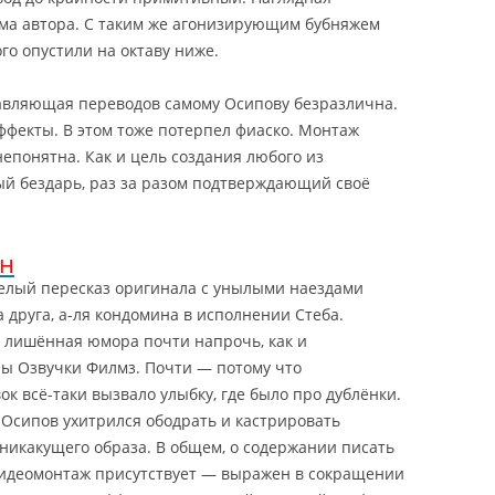
ума автора. С таким же агонизирующим бубняжем
го опустили на октаву ниже.
тавляющая переводов самому Осипову безразлична.
фекты. В этом тоже потерпел фиаско. Монтаж
непонятна. Как и цель создания любого из
й бездарь, раз за разом подтверждающий своё
ан
елый пересказ оригинала с унылыми наездами
 друга, а-ля кондомина в исполнении Стеба.
 лишённая юмора почти напрочь, как и
ы Озвучки Филмз.
Почти — потому что
к всё-таки вызвало улыбку, где было про дублёнки.
 Осипов ухитрился ободрать и кастрировать
 никакущего образа. В общем, о содержании писать
 Видеомонтаж присутствует — выражен в сокращении