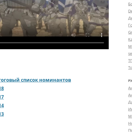
Б
D
Д
Г
Gr
К
М
s
Т
Т
итоговый список номинантов
Р
18
А
А
17
Д
14
И
13
М
Н
П