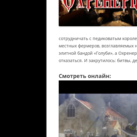
сотрудничать с педиковатым королем
местных фермеров, возглавляемых 
элитной бандой «Голуби», а Охрене
отказаться. И закрутилось: битвы,
Смотреть онлайн: