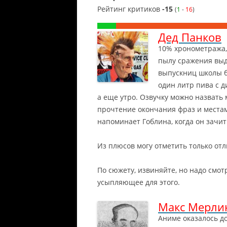
Рейтинг критиков
-15
(
1
-
16
)
Дед Панков
10% хронометража,
пылу сражения выд
выпускниц школы б
один литр пива с д
а еще утро.
Озвучку можно назвать м
прочтение окончания фраз и места
напоминает Гоблина, когда он зачит
Из плюсов могу отметить только отл
По сюжету, извиняйте, но надо смот
усыпляющее для этого.
Макс Мерли
Аниме оказалось до