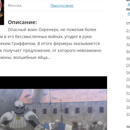
А
Монтаж
Присутствует
п
А
Описание:
С
Опасный воин Охренерк, не пожелав более
2
 в его бессмысленных войнах, угодил в руки
A
неким Гриффином. В итоге фермеры оказываются
А
рк получает предложение, от которого невозможно
Б
 демоны, волшебные яйца…
d
Dj
G
Л
N
Po
С
Sl
У
Л