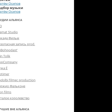
ртём Осипов
одбор музыки
ртём Осипов
ТУДИИ АЛЬЯНСА
-D
lamat Studio
ркада Фильм
езопасная запись prod.
eBohpodast’
in Tolik
opCompany
ужа Ё
otimer
dolbi filmec production
ержио Фальконе
on films
сталое королевство
УЧШИЕ ВНЕ АЛЬЯНСА