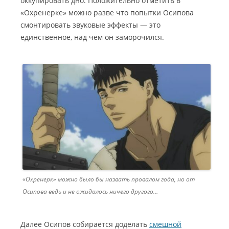
оккупировать дно. Положительно отметить в
«Охренерке» можно разве что попытки Осипова
смонтировать звуковые эффекты — это
единственное, над чем он заморочился.
«Охренерк» можно было бы назвать провалом года, но от
Осипова ведь и не ожидалось ничего другого…
Далее Осипов собирается доделать
смешной