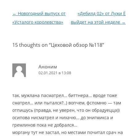
Навигация по записям
←
Новогодний выпуск от
«Дебилд 02» от Лужи Ё
«Усталого королевства»
выйдет на этой неделе
→
15 thoughts on “
Цеховой обзор №118
”
Аноним
02.01.2021 в 13:08
так, мужлана пасматрел… биттнера… вроде тоже
сматрел… или пытался?..) вопчем, фспомню — там
отпишусь (правда, не уверен, что он обрадуецца))
осипова нисматрел и нихачю… до энигмикса и
гремлинов пока не добрался…
моргану тут не застал, но местами почитал срач на