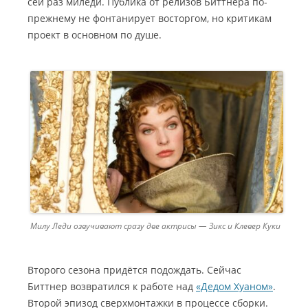
сей раз миледи. Публика от релизов Биттнера по-
прежнему не фонтанирует восторгом, но критикам
проект в основном по душе.
Милу Леди озвучивают сразу две актрисы — Зикс и Клевер Куки
Второго сезона придётся подождать. Сейчас
Биттнер возвратился к работе над
«Дедом Хуаном»
.
Второй эпизод сверхмонтажки в процессе сборки.