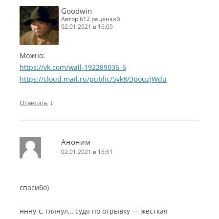
Goodwin
автор 612 рецензий
02.01.2021 в 16:05
Можно:
https://vk.com/wall-192289036_6
https://cloud.mail.ru/public/5vk8/3pouzjWdu
↓
Ответить
Аноним
02.01.2021 в 16:51
спасибо)
ннну-с, глянул… судя по отрывку — жесткая