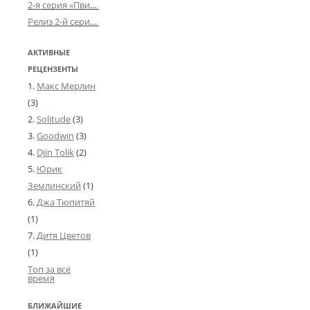
2-я серия «Пвин Тикса» от 2-D
Релиз 2-й серии «БДСМ-людей» от «Аркада Фильм»
АКТИВНЫЕ
РЕЦЕНЗЕНТЫ
Макс Мерлин
(3)
Solitude
(3)
Goodwin
(3)
Djin Tolik
(2)
Юрик
Землинский
(1)
Джа Тюпитяй
(1)
Дитя Цветов
(1)
Топ за всё
время
БЛИЖАЙШИЕ