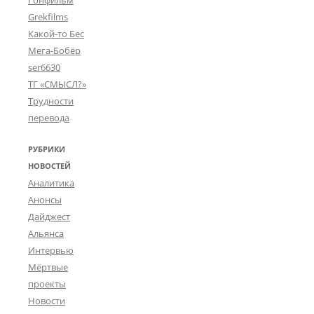
Гонфильм
Grekfilms
Какой-то Бес
Мега-Бобёр
ser6630
ТГ «СМЫСЛ?»
Трудности
перевода
РУБРИКИ
НОВОСТЕЙ
Аналитика
Анонсы
Дайджест
Альянса
Интервью
Мёртвые
проекты
Новости