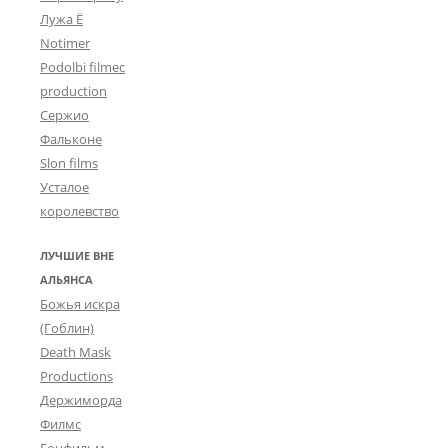
Лужа Ё
Notimer
Podolbi filmec
production
Сержио
Фальконе
Slon films
Усталое
королевство
ЛУЧШИЕ ВНЕ
АЛЬЯНСА
Божья искра
(Гоблин)
Death Mask
Productions
Держиморда
Филмс