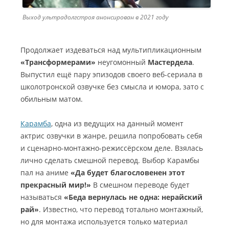
Выход ультрадолгстроя анонсирован в 2021 году
Продолжает издеваться над мультипликационным
«Трансформерами»
неугомонный
Мастердела
.
Выпустил ещё пару эпизодов своего веб-сериала в
школотронской озвучке без смысла и юмора, зато с
обильным матом.
Карамба
, одна из ведущих на данный момент
актрис озвучки в жанре, решила попробовать себя
и сценарно-монтажно-режиссёрском деле. Взялась
лично сделать смешной перевод. Выбор Карамбы
пал на аниме
«Да будет благословенен этот
прекрасный мир!»
В смешном переводе будет
называться
«Беда вернулась не одна: нерайский
рай»
. Известно, что перевод тотально монтажный,
но для монтажа используется только материал