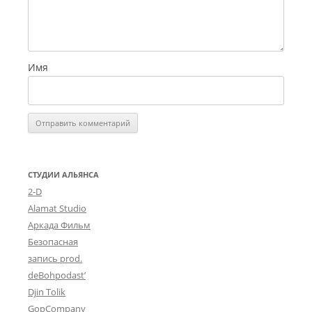
Имя
СТУДИИ АЛЬЯНСА
2-D
Alamat Studio
Аркада Фильм
Безопасная
запись prod.
deBohpodast’
Djin Tolik
GopCompany