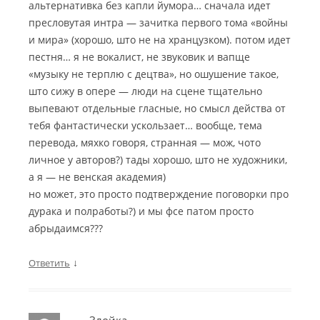
альтернативка без капли йумора… сначала идет
пресловутая интра — зачитка первого тома «войны
и мира» (хорошо, што не на хранцузком). потом идет
пестня… я не вокалист, не звуковик и вапще
«музыку не терплю с децтва», но ошушение такое,
што сижу в опере — люди на сцене тщательно
выпевают отдельные гласные, но смысл действа от
тебя фантастически ускользает… вообще, тема
перевода, мяхко говоря, странная — мож, чото
личное у авторов?) тады хорошо, што не художники,
а я — не венская академия)
но может, это просто подтверждение поговорки про
дурака и полработы?) и мы фсе патом просто
абрыдаимся???
↓
Ответить