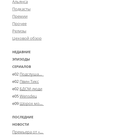
Альянса
Подкасты
Премии
Прочее
Релизы
Цеховой обзор
НЕДАВНИЕ
ЭПИЗОДЫ
СЕРИАЛОВ
e02
Подслушано в Угличе
e02
Пвин Тикс
e02
БДСМ-люди
e05
Wensdeц
e09
Шорох мозговины
ПОСЛЕДНИЕ
НОВОСТИ
Премьера от «Усталого королевства»: «Игорь начал»