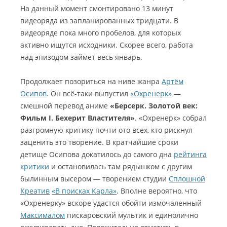
На данный момент смонтировано 13 минут
видеоряда из запланированных тридцати. В
видеоряде пока много пробелов, для которых
активно ищутся исходники. Скорее всего, работа
над эпизодом займёт весь январь.
Продолжает позориться на ниве жанра
Артём
Осипов
. Он всё-таки выпустил
«Охренерк»
—
смешной перевод аниме
«Берсерк. Золотой век:
Фильм I. Бехерит Властителя»
. «Охренерк» собрал
разгромную критику почти ото всех, кто рискнул
заценить это творение. В кратчайшие сроки
детище Осипова докатилось до самого дна
рейтинга
критики
и остановилась там рядышком с другим
былинным высером — творением студии
Сплошной
Креатив
«В поисках Карла»
. Вполне вероятно, что
«Охренерку» вскоре удастся обойти измочаленный
Максималом
пискаровский мультик и единолично