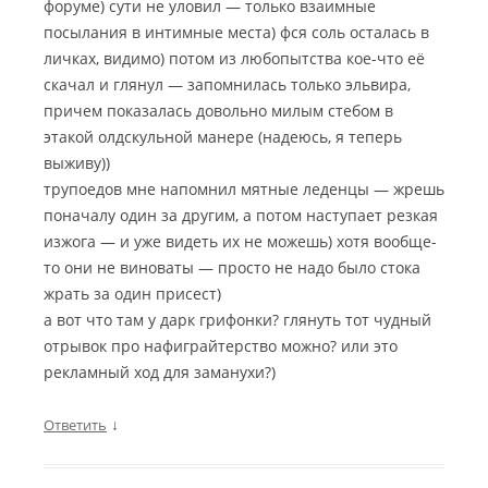
форуме) сути не уловил — только взаимные
посылания в интимные места) фся соль осталась в
личках, видимо) потом из любопытства кое-что её
скачал и глянул — запомнилась только эльвира,
причем показалась довольно милым стебом в
этакой олдскульной манере (надеюсь, я теперь
выживу))
трупоедов мне напомнил мятные леденцы — жрешь
поначалу один за другим, а потом наступает резкая
изжога — и уже видеть их не можешь) хотя вообще-
то они не виноваты — просто не надо было стока
жрать за один присест)
а вот что там у дарк грифонки? глянуть тот чудный
отрывок про нафиграйтерство можно? или это
рекламный ход для заманухи?)
↓
Ответить