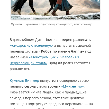
Мужлан — цыганка-полукровка, конокрадка, воительница
В дальнейшем Дитя Цветов намерен развивать
монохромную вселенную
и выпустить смешной
перевод фильма
«Робот по имени Чаппи»
под
названием
«Монохромщик 2: Человек из
нержавеющей стали»
. Вряд ли релиз состоится
раньше лета.
Кумпель Биттнер
выпустил последнюю серию
первого сезона стихотворных
«Мужкентяр»
.
Называется «Мила Леди». Как и предыдущие
эпизоды первого сезона, этот тоже целиком
посвящен портрету очередного персонажа — на