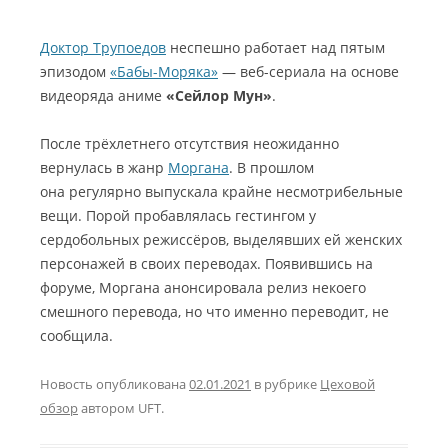
Доктор Трупоедов
неспешно работает над пятым
эпизодом
«Бабы-Моряка»
— веб-сериала на основе
видеоряда аниме
«Сейлор Мун»
.
После трёхлетнего отсутствия неожиданно
вернулась в жанр
Моргана
. В прошлом
она регулярно выпускала крайне несмотрибельные
вещи. Порой пробавлялась гестингом у
сердобольных режиссёров, выделявших ей женских
персонажей в своих переводах. Появившись на
форуме, Моргана анонсировала релиз некоего
смешного перевода, но что именно переводит, не
сообщила.
Новость опубликована
02.01.2021
в рубрике
Цеховой
обзор
автором
UFT
.