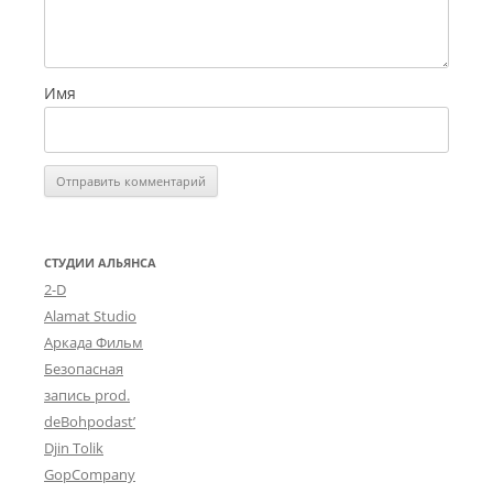
Имя
СТУДИИ АЛЬЯНСА
2-D
Alamat Studio
Аркада Фильм
Безопасная
запись prod.
deBohpodast’
Djin Tolik
GopCompany