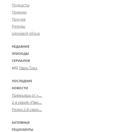
Подкасты
Премии
Прочее
Релизы
Цеховой обзор
НЕДАВНИЕ
ЭПИЗОДЫ
СЕРИАЛОВ
e02
Пвин Тикс
ПОСЛЕДНИЕ
НОВОСТИ
Премьера от «Усталого королевства»: «Игорь начал»
2-я серия «Пвин Тикса» от 2-D
Релиз 2-й серии «БДСМ-людей» от «Аркада Фильм»
АКТИВНЫЕ
РЕЦЕНЗЕНТЫ