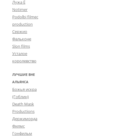
Лужа Ё
Notimer
Podolbi filmec
production
Сержио
Фальконе
Slon films
Усталое
королевство
ЛУЧШИЕ ВНЕ
АЛЬЯНСА
Божья искра
(Гоблин)
Death Mask
Productions
Держиморда
Филмс
Гонфильм