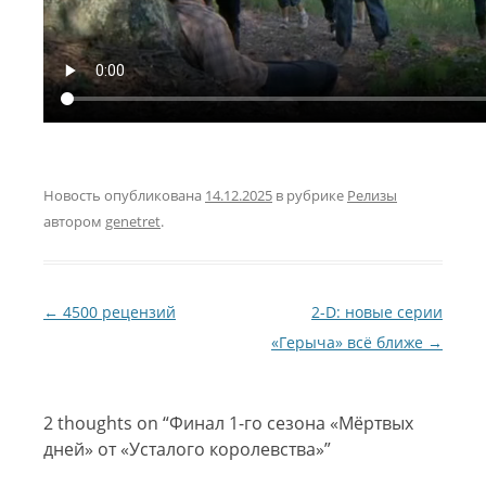
Новость опубликована
14.12.2025
в рубрике
Релизы
автором
genetret
.
Навигация по записям
←
4500 рецензий
2-D: новые серии
«Герыча» всё ближе
→
2 thoughts on “
Финал 1-го сезона «Мёртвых
дней» от «Усталого королевства»
”