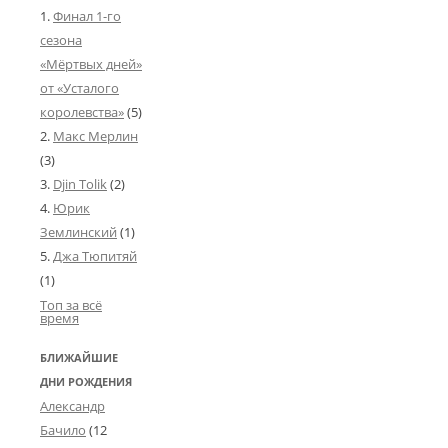
Финал 1-го
сезона
«Мёртвых дней»
от «Усталого
королевства»
(5)
Макс Мерлин
(3)
Djin Tolik
(2)
Юрик
Землинский
(1)
Джа Тюпитяй
(1)
Топ за всё
время
БЛИЖАЙШИЕ
ДНИ РОЖДЕНИЯ
Александр
Бачило
(
12