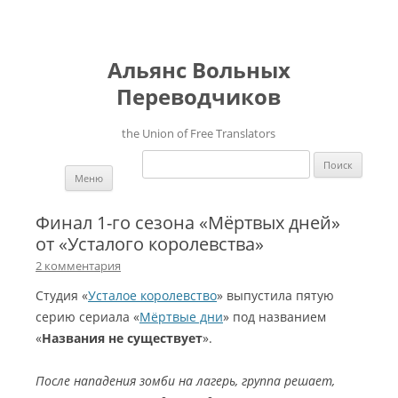
Альянс Вольных
Переводчиков
the Union of Free Translators
Найти:
Перейти к содержимому
Меню
Финал 1-го сезона «Мёртвых дней»
от «Усталого королевства»
2 комментария
Cтудия «
Усталое королевство
» выпустила пятую
серию сериала «
Мёртвые дни
» под названием
«
Названия не существует
».
После нападения зомби на лагерь, группа решает,