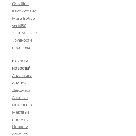
Grekfilms
Какой-то Бес
Мега-Бобёр
ser6630
ТГ «СМЫСЛ?»
Трудности
перевода
РУБРИКИ
НОВОСТЕЙ
Аналитика
Анонсы
Дайджест
Альянса
Интервью
Мёртвые
проекты
Новости
Альянса