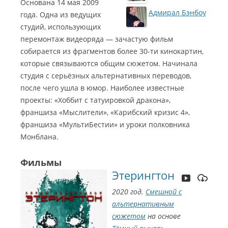
Основана 14 мая 2009
Адмирал Бэнбоу
года. Одна из ведущих
студий, использующих
Эв Калипт
перемонтаж видеоряда — зачастую фильм
собирается из фрагментов более 30-ти кинокартин,
Uta
которые связываются общим сюжетом. Начинала
студия с серьёзных альтернативных переводов,
после чего ушла в юмор. Наиболее известные
проекты: «Хоббит с татуировкой дракона»,
франшиза «Мыслители», «Карибский кризис 4»,
франшиза «МультиБестии» и уроки полковника
Монблана.
Фильмы
Этерингтон
2020 год.
Смешной с
альтернативным
сюжетом
на основе