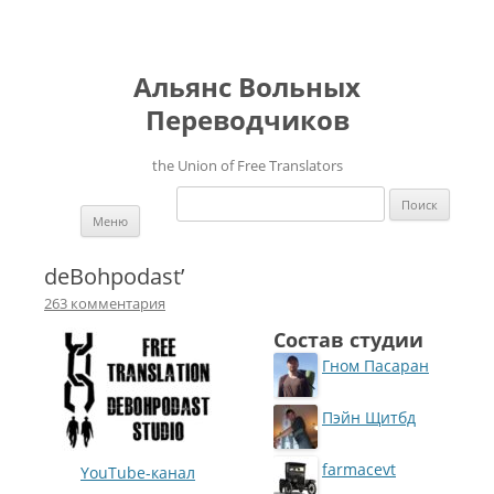
Альянс Вольных
Переводчиков
the Union of Free Translators
Найти:
Перейти к содержимому
Меню
deBohpodast’
263 комментария
Состав студии
Гном Пасаран
Пэйн Щитбд
farmacevt
YouTube-канал