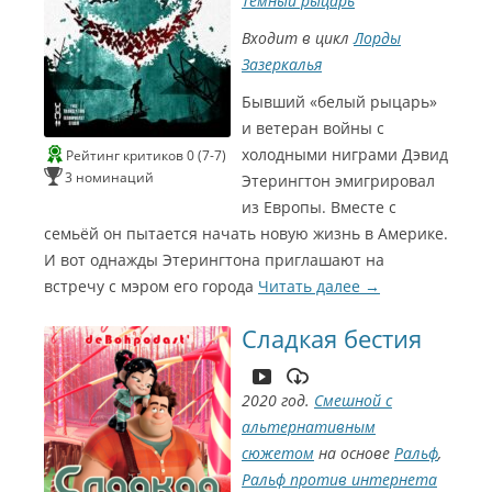
Тёмный рыцарь
Входит в цикл
Лорды
Зазеркалья
Бывший «белый рыцарь»
и ветеран войны с
холодными ниграми Дэвид
Рейтинг критиков 0 (7-7)
3 номинаций
Этерингтон эмигрировал
из Европы. Вместе с
семьёй он пытается начать новую жизнь в Америке.
И вот однажды Этерингтона приглашают на
встречу с мэром его города
Читать далее
→
Сладкая бестия
2020 год.
Смешной с
альтернативным
сюжетом
на основе
Ральф
,
Ральф против интернета