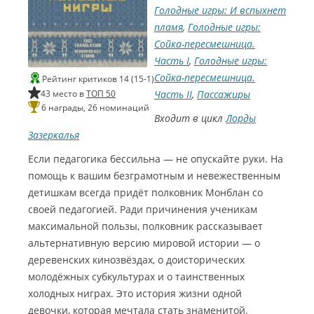
в
а
и
ч
с
Голодные игры: И вспыхнет
к
л
у
я
й
ш
а
т
пламя
,
Голодные игры:
а
ч
а
м
и
о
С
р
з
Сойка-пересмешница.
к
к
о
й
з
и
к
и
Часть I
,
Голодные игры:
и
т
н
а
в
с
а
в
р
т
к
Сойка-пересмешница.
у
н
Рейтинг критиков 14 (15-1)
а
С
т
и
а
т
ч
43 место в
ТОП 50
Часть II
,
Пассажиры
о
е
о
с
ж
ё
и
к
6 награды, 26 номинаций
з
р
а
з
Входит в цикл
Лорды
р
Г
и
в
н
о
о
в
о
в
Зазеркалья
у
о
г
з
у
е
з
т
ч
А
Если педагогика бессильна — не опускайте руки. На
о
в
к
м
в
о
к
Г
л
п
у
а
у
помощь к вашим безграмотным и невежественным
р
и
э
о
л
ч
П
ч
о
детишкам всегда придёт полковник Монблан со
ь
в
р
а
к
э
к
г
м
т
своей педагогией. Ради причинения ученикам
т
н
и
й
и
о
2
о
максимальной пользы, полковник рассказывает
э
а
Л
н
в
п
А
е
р
0
альтернативную версию мировой истории — о
(
е
Щ
т
л
р
о
л
р
U
д
и
о
деревенских кинозвёздах, о доисторических
а
1
г
2
t
и
т
р
н
ь
2
молодёжных субкультурах и о таинственных
о
4
a
К
б
о
а
0
п
холодных ниграх. Это история жизни одной
т
0
)
.
д
Л
г
(
л
1
девочки, которая мечтала стать знаменитой.
м
О