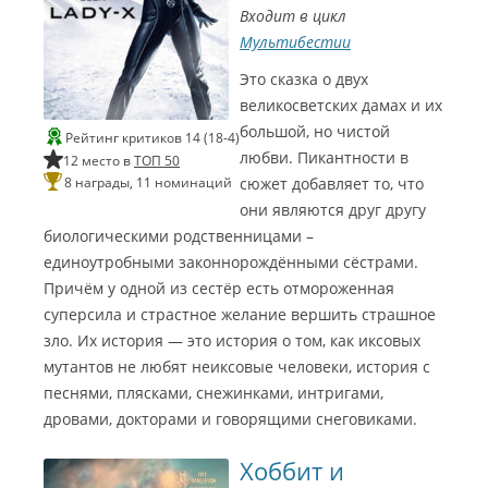
и
й
2
Входит в цикл
р
i
0
н
н
о
Р
Мультибестии
0
1
Щ
г
а
е
и
2
Это сказка о двух
8
о
п
Г
С
т
п
у
великосветских дамах и их
0
Л
б
л
н
о
и
у
большой, но чистой
Л
Рейтинг критиков 14 (18-4)
д
а
ц
ч
м
любви. Пикантности в
н
у
12 место в
ТОП 50
6
С
н
е
ш
ч
8 награды, 11 номинаций
сюжет добавляет то, что
2
э
а
л
е
и
и
ш
б
они являются друг другу
C
ь
й
р
Г
и
а
н
l
биологическими родственницами –
м
й
л
2
о
e
единоутробными законнорождёнными сёстрами.
о
е
м
л
v
0
н
м
Причём у одной из сестёр есть отмороженная
у
Г
а
e
т
з
суперсила и страстное желание вершить страшное
2
э
r
о
а
ы
зло. Их история — это история о том, как иксовых
c
0
р
ж
к
м
o
мутантов не любят неиксовые человеки, история с
з
Л
а
2
o
э
песнями, плясками, снежинками, интригами,
в
у
л
k
0
у
дровами, докторами и говорящими снеговиками.
ч
р
ь
i
к
ш
2
н
e
2
а
и
Хоббит и
ы
м
0
(
0
й
й