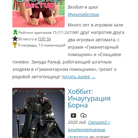
Входит в цикл
Мультибестии
Много лет в игровом зале
стоят друг напротив друга
Рейтинг критиков 15 (17-2)
30 место в
ТОП 50
два игровых автомата, с
9 награды, 13 номинаций
играми «Гуманитарный
С
помощник» и «Слащавое
гонево». Зануда Ральф, работающий штатным
и
злодеем в «Гуманитарном помощнике», грезит о
н
рядовой автогонщице
Читать далее
→
е
Хоббит:
Г
Инаугурация
о
Борна
м
э
2020 год.
Смешной с
р
альтернативным
2
сюжетом
на основе