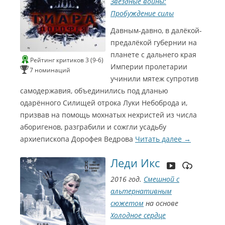
Звёздные войны:
Л
Л
2
Ш
и
р
м
у
у
Пробуждение силы
е
н
0
о
П
ч
ч
н
ц
г
а
Давным-давно, в далёкой-
1
ш
ш
к
о
с
а
а
предалёкой губернии на
8
п
а
я
я
планете с дальнего края
л
р
Б
Рейтинг критиков 3 (9-6)
а
а
Империи пролетарии
а
а
р
7 номинаций
к
к
н
учинили мятеж супротив
н
o
т
т
С
а
)
н
самодержавия, объединились под дланью
р
р
(
з
С
и
и
и
одарённого Силищей отрока Луки Небоброда и,
U
о
с
с
призвав на помощь мохнатых нехристей из числа
и
н
t
в
а
а
аборигенов, разграбили и сожгли усадьбу
a
н
а
е
о
о
архиепископа Дорофея Ведрова
)
Читать далее
→
я
з
з
е
Г
С
п
в
в
о
Г
о
Леди Икс
р
у
у
н
е
ч
ч
о
м
ь
2016 год.
Смешной с
м
к
к
м
к
э
и
альтернативным
и
и
а
я
в
D
э
сюжетом
на основе
р
С
П
т
a
Холодное сердце
р
2
э
о
l