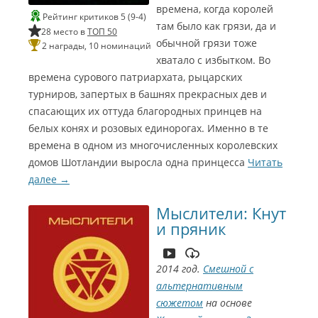
1
а
a
Г
C
н
Г
з
времена, когда королей
а
Л
Рейтинг критиков 5 (9-4)
)
l
6
т
н
в
к
там было как грязи, да и
о
у
28 место в
ТОП 50
Э
e
а
о
у
т
Л
обычной грязи тоже
ч
2 награды, 10 номинаций
м
т
v
ж
м
ч
р
у
ш
хватало с избытком. Во
т
e
(
П
к
э
и
ч
и
а
времена сурового патриархата, рыцарских
r
П
а
и
с
ш
й
р
К
c
э
с
в
турниров, запертых в башнях прекрасных дев и
а
и
р
э
o
й
а
т
2
о
й
спасающих их оттуда благородных принцев на
е
н
o
н
р
о
з
з
белых конях и розовых единорогах. Именно в те
ж
0
д
k
Щ
а
р
в
в
и
времена в одном из многочисленных королевских
и
i
и
1
н
о
у
у
с
домов Шотландии выросла одна принцесса
С
Читать
e
т
г
ч
к
5
с
)
б
о
далее
→
к
(
и
ё
Л
ж
д
п
и
M
р
н
у
е
)
л
Мыслители: Кнут
в
o
(
ч
н
а
С
е
т
h
и пряник
Г
ш
а
н
о
h
н
и
Г
и
Ф
а
р
o
о
й
е
н
Y
о
о
)
2014 год.
Смешной с
м
в
л
u
г
С
е
П
м
альтернативным
и
и
m
о
а
сюжетом
на основе
д
и
Г
к
i
э
п
с
е