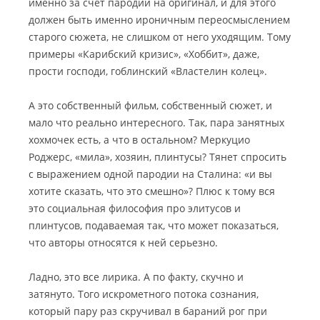
именно за счет пародии на оригинал, и для этого
должен быть именно ироничным переосмыслением
старого сюжета, не слишком от него уходящим. Тому
примеры «Карибский кризис», «Хоббит», даже,
прости господи, гоблинский «Властелин колец».
А это собственный фильм, собственный сюжет, и
мало что реально интересного. Так, пара занятных
хохмочек есть, а что в остальном? Меркуцио
Роджерс, «мила», хозяин, плинтусы? Тянет спросить
с выражением одной пародии на Сталина: «и вы
хотите сказать, что это смешно»? Плюс к тому вся
это социальная философия про элитусов и
плинтусов, подаваемая так, что может показаться,
что авторы относятся к ней серьезно.
Ладно, это все лирика. А по факту, скучно и
затянуто. Того искрометного потока сознания,
который пару раз скручивал в бараний рог при