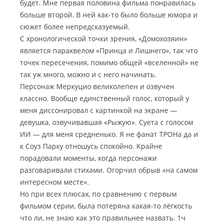
будет. Мне первая половина фильма понравилась
больше второй. В ней как-то было больше юмора и
сюжет более непредсказуемый.
С хронологической точки зрения, «Домохозяин»
является параквелом «Принца и Лишнего», так что
точек пересечения, помимо общей «вселенной» не
так уж много, можно и с него начинать.
Персонаж Меркуцио великолепен и озвучен
классно. Вообще единственный голос, который у
меня диссонировал с картинкой на экране —
девушка, озвучивавшая «Рыжую». Суета с голосом
ИИ — для меня средненько. Я не фанат ТРОНа да и
к Соуз Парку отношусь спокойно. Крайне
порадовали моменты, когда персонажи
разговаривали стихами. Огорчил обрыв «на самом
интересном месте».
Но при всех плюсах, по сравнению с первым
фильмом серии, была потеряна какая-то лёгкость
что ли, не знаю как это правильнее назвать. 1ч