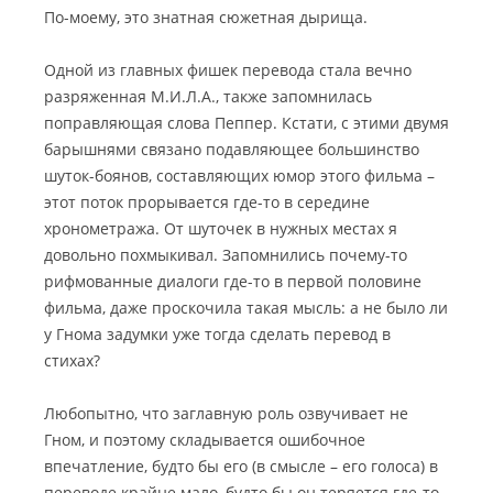
По-моему, это знатная сюжетная дырища.
Одной из главных фишек перевода стала вечно
разряженная М.И.Л.А., также запомнилась
поправляющая слова Пеппер. Кстати, с этими двумя
барышнями связано подавляющее большинство
шуток-боянов, составляющих юмор этого фильма –
этот поток прорывается где-то в середине
хронометража. От шуточек в нужных местах я
довольно похмыкивал. Запомнились почему-то
рифмованные диалоги где-то в первой половине
фильма, даже проскочила такая мысль: а не было ли
у Гнома задумки уже тогда сделать перевод в
стихах?
Любопытно, что заглавную роль озвучивает не
Гном, и поэтому складывается ошибочное
впечатление, будто бы его (в смысле – его голоса) в
переводе крайне мало, будто бы он теряется где-то