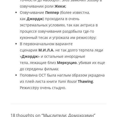
озвучивании роли
Жеки;
Озвучивание
Пеппер
(более известна,
как
Джордж
) проходила в очень
экстремальных условиях, так как актриса в
процессе озвучивания раздобыла где-то
кухонный тесак и угрожала им режиссёру;
В первоначальном варианте
сценария
М.И.Л.А.
не так долго терпела леди
«
Джордж
» и остальные инородные
тела, лежащие близ
Меркуцио
, убивая их еще
до середины фильма;
Половина ОСТ была наглым образом украдена
из плей-листа книги
Yumi Rouse
Thawing
.
Режиссёру очень стыдно.
18 thoughts on “
Мыслители: Домохозяин
”