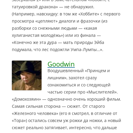
татуировкой дракона» — не обнаружил.
(Например, навскидку: в том же «Хоббите» с первого
просмотра «цепляют» диалоги и фразочки (из
разборки со снежными людьми — «какая
хулиганистая молодёжь») или из финала —
«Конечно же эта дура — мать природы Эйба
подумала, что лес подожгли Умпа-Лумпы…».
Goodwin
Воодушевленный «Принцем и
лишним», захотел сразу
ознакомиться и со следующей
частью серии про «Мыслителей».
«Домохозяин» — однозначно очень хороший фильм.
Самая сильная сторона — сюжет. От старого
«Железного человека» (его я смотрел, в отличие от
«Тора») остались совсем уж рожки да ножки, а новый
сюжет реально затягивает, интересно, что дальше