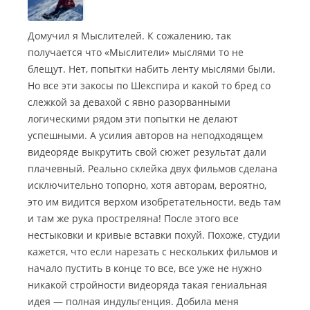
Домучил я Мыслителей. К сожалению, так
получается что «Мыслители» мыслями то не
блещут. Нет, попытки набить ленту мыслями были.
Но все эти закосы по Шекспира и какой то бред со
слежкой за девахой с явно разорванными
логическими рядом эти попытки не делают
успешными. А усилия авторов на неподходящем
видеоряде выкрутить свой сюжет результат дали
плачевный. Реально склейка двух фильмов сделана
исключительно топорно, хотя авторам, вероятно,
это им видится верхом изобретательности, ведь там
и там же рука простреляна! После этого все
нестыковки и кривые вставки похуй. Похоже, студии
кажется, что если нарезать с нескольких фильмов и
начало пустить в конце то все, все уже не нужно
никакой стройности видеоряда такая гениальная
идея — полная индульгенция. Добила меня