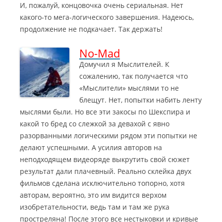
И, пожалуй, концовочка очень сериальная. Нет
какого-то мега-логического завершения. Надеюсь,
продолжение не подкачает. Так держать!
No-Mad
Домучил я Мыслителей. К
сожалению, так получается что
«Мыслители» мыслями то не
блещут. Нет, попытки набить ленту
мыслями были. Но все эти закосы по Шекспира и
какой то бред со слежкой за девахой с явно
разорванными логическими рядом эти попытки не
делают успешными. А усилия авторов на
неподходящем видеоряде выкрутить свой сюжет
результат дали плачевный.
Реально склейка двух
фильмов сделана исключительно топорно, хотя
авторам, вероятно, это им видится верхом
изобретательности, ведь там и там же рука
простреляна! После этого все нестыковки и кривые