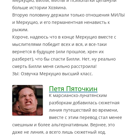
Меркуцио, Билли, МИЛЫ и психопатки цепанули
больше истории Хозяина.
Вторую половину держали только отношения МИЛЫ
и Меркуцио, и его перманентная ненависть к
рыжим.
Короче, надеюсь что в конце Меркуцио вместе с
мыслителями победит всех и вся, и все-таки
вернется в будущее (или прошлое, хрен их
разберет), что бы спасти Билли. Нет, ну реально
смерть Билли меня сильно расстроила!
ЗЫ: Озвучка Меркуцио высший класс.
Петя Пяточкин
К марсианско-лунатянским
разборкам добавилась сюжетная
линия путешествий во времени,
вместе с этим перевод стал менее
смешным и более альтернативным. Вернее, это
даже не линия, а всего лишь сюжетный ход
.