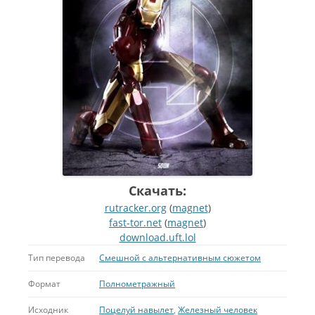
Скачать:
rutracker.org
(
magnet
)
fast-tor.net
(
magnet
)
download.uft.lol
Тип перевода
Смешной с альтернативным сюжетом
Формат
Полнометражный
Исходник
Поцелуй навылет
,
Железный человек