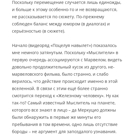
Поскольку перемещение случается лишь единожды,
и больше к этому особенно-то и не возвращаются,
не рассказывается по сюжету. По-прежнему
соблюден баланс между юмором (в диалогах) и
серьёзностью (в сюжете).
Начало (видеоряд «Поцелуя навылет») показалось
мне немного затянутым. Поскольку «Мыслители» в
первую очередь ассоциируются с Марвелом, видеть
довольно продолжительный кусок из другого, не-
марвеловского фильма, было странно, и слабо
верилось, что действие происходит именно в этой
вселенной. В связи с этим ещё более странно
смотрится переход к «Железному человеку». Ну как
так-то? Самый известный Мыслитель на планете,
которого все знают в лицо – да Меркуцио должны
были обнаружить в первые же минуты его
пребывания в том времени, одно лишь отсутствие
бороды – не аргумент для запоздалого узнавания.