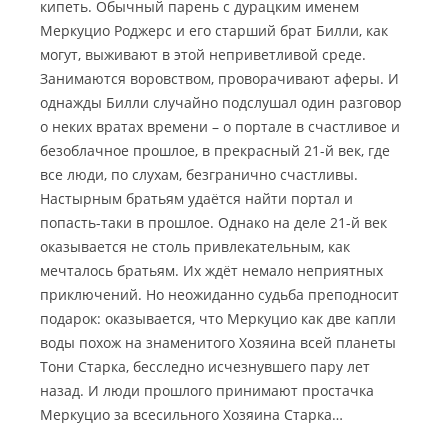
кипеть. Обычный парень с дурацким именем
Меркуцио Роджерс и его старший брат Билли, как
могут, выживают в этой неприветливой среде.
Занимаются воровством, проворачивают аферы. И
однажды Билли случайно подслушал один разговор
о неких вратах времени – о портале в счастливое и
безоблачное прошлое, в прекрасный 21-й век, где
все люди, по слухам, безгранично счастливы.
Настырным братьям удаётся найти портал и
попасть-таки в прошлое. Однако на деле 21-й век
оказывается не столь привлекательным, как
мечталось братьям. Их ждёт немало неприятных
приключений. Но неожиданно судьба преподносит
подарок: оказывается, что Меркуцио как две капли
воды похож на знаменитого Хозяина всей планеты
Тони Старка, бесследно исчезнувшего пару лет
назад. И люди прошлого принимают простачка
Меркуцио за всесильного Хозяина Старка…