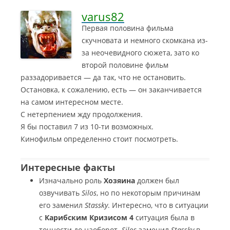
varus82
Первая половина фильма
скучновата и немного скомкана из-
за неочевидного сюжета, зато ко
второй половине фильм
раззадоривается — да так, что не остановить.
Остановка, к сожалению, есть — он заканчивается
на самом интересном месте.
С нетерпением жду продолжения.
Я бы поставил 7 из 10-ти возможных.
Кинофильм определенно стоит посмотреть.
Интересные факты
Изначально роль
Хозяина
должен был
озвучивать
Silos
, но по некоторым причинам
его заменил
Stassky
. Интересно, что в ситуации
с
Карибским Кризисом 4
ситуация была в
точности до наоборот.
Silos
заменил
Stassky
в