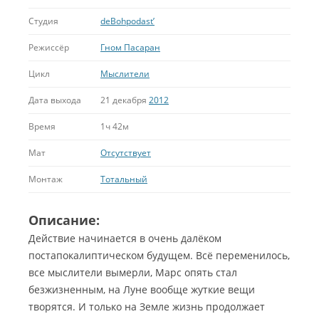
Студия
deBohpodast’
Режиссёр
Гном Пасаран
Цикл
Мыслители
Дата выхода
21 декабря
2012
Время
1ч 42м
Мат
Отсутствует
Монтаж
Тотальный
Описание:
Действие начинается в очень далёком
постапокалиптическом будущем. Всё переменилось,
все мыслители вымерли, Марс опять стал
безжизненным, на Луне вообще жуткие вещи
творятся. И только на Земле жизнь продолжает