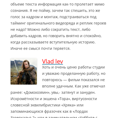
объеме текста информация как-то пролетает мимо
сознания. Я не пойму, зачем так спешить, это же
голос за кадром и монтаж, подстраиваться под
тайминг оригинального видеоряда и реплик героев
не надо? Можно либо сократить текст, либо
добавить кадров, но говорить внятно и спокойно,
когда рассказываете вступительную историю.
Иначе ее смысл почти теряется.
Vlad lev
Хоть и очень ценю работы студии
и уважаю проделанную работу, но
повторюсь — фильм показался не
вполне удачным. Как уже отмечал
ранее: «Домохозяин», увы,- затянут и зануден.
Искромётности и экшена «Тора», виртуозности
словесной эквилибристики «Хряка» или
запоминающихся фразочек как в «Лордах
Зазеркалья 2» или в замечательном «Хоббите с