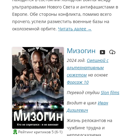
ультраправыми Нового Света и антифашистами в
Европе. Обе стороны конфликта, помимо всего
прочего, успели разместить военные базы на
околоземной орбите.
Читать далее
→
Мизогин
2024 год.
Смешной с
альтернативным
сюжетом
на основе
Форсаж 10
Перевод студии
Slon films
Входит в цикл
Иван
Дизилевич
Жизнь релокантов на
чужбине трудна и
Рейтинг критиков 5 (6-1)
непредсказуема.