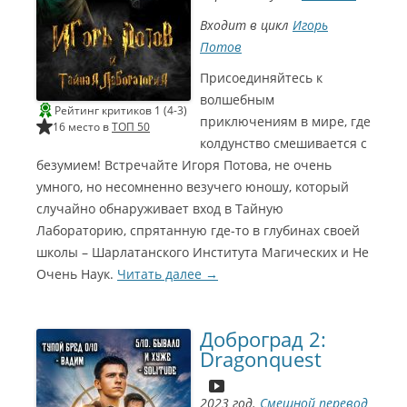
Входит в цикл
Игорь
Потов
Присоединяйтесь к
волшебным
Рейтинг критиков 1 (4-3)
приключениям в мире, где
16 место в
ТОП 50
колдунство смешивается с
безумием! Встречайте Игоря Потова, не очень
умного, но несомненно везучего юношу, который
случайно обнаруживает вход в Тайную
Лабораторию, спрятанную где-то в глубинах своей
школы – Шарлатанского Института Магических и Не
Очень Наук.
Читать далее
→
Доброград 2:
Dragonquest
2023 год.
Смешной перевод