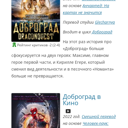
на основе
Анчартед: На
картах не значится
Перевод студии
Glecharnya
Входит в цикл
Доброград
На этот раз история про
Рейтинг критиков -2 (2-4)
«Доброград» больше
сфокусируется на двух героях: Максиме, главном
герое первой части, и Кирилле Егере, который
сменил вид деятельности и в песочного «Номанта»
больше не превращается.
Доброград в
Кино
2022 год.
Смешной перевод
на основе
Человек-паук: