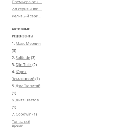
Премьера от «Усталого королевства»: «Игорь начал»
2-я серия «Пвин Тикса» от 2-D
Релиз 2-й серии «БДСМ-людей» от «Аркада Фильм»
АКТИВНЫЕ
РЕЦЕНЗЕНТЫ
Макс Мерлин
(3)
Solitude
(3)
Djin Tolik
(2)
Юрик
Землинский
(1)
Джа Тюпитяй
(1)
Дитя Цветов
(1)
Goodwin
(1)
Топ за всё
время