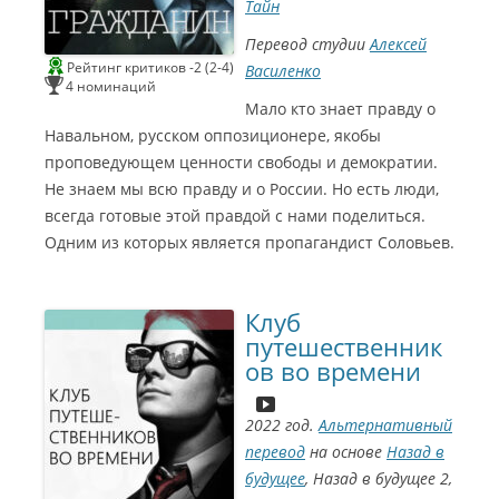
Тайн
н
е
Г
Перевод студии
Алексей
о
м
Рейтинг критиков -2 (2-4)
Василенко
э
р
4 номинаций
2
Мало кто знает правду о
0
2
Навальном, русском оппозиционере, якобы
2
Л
проповедующем ценности свободы и демократии.
у
ч
Не знаем мы всю правду и о России. Но есть люди,
ш
и
всегда готовые этой правдой с нами поделиться.
й
а
Одним из которых является пропагандист Соловьев.
к
т
ё
р
о
з
Клуб
в
путешественник
у
ч
ов во времени
к
и
(
М
С
а
2022 год.
Альтернативный
и
к
н
с
перевод
на основе
Назад в
е
и
Г
м
будущее
, Назад в будущее 2,
о
Б
м