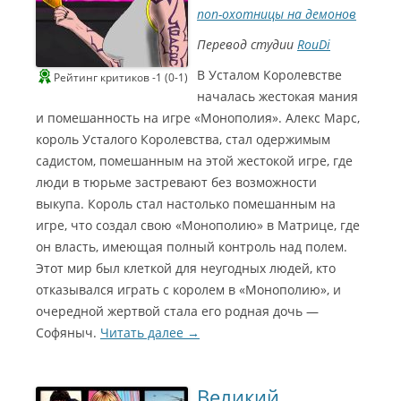
поп-охотницы на демонов
Перевод студии
RouDi
В Усталом Королевстве
Рейтинг критиков -1 (0-1)
началась жестокая мания
и помешанность на игре «Монополия». Алекс Марс,
король Усталого Королевства, стал одержимым
садистом, помешанным на этой жестокой игре, где
люди в тюрьме застревают без возможности
выкупа. Король стал настолько помешанным на
игре, что создал свою «Монополию» в Матрице, где
он власть, имеющая полный контроль над полем.
Этот мир был клеткой для неугодных людей, кто
отказывался играть с королем в «Монополию», и
очередной жертвой стала его родная дочь —
Софяныч.
Читать далее
→
Великий