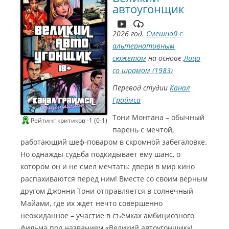
автоугонщик
2026 год.
Смешной с
альтернативным
сюжетом
на основе
Лицо
со шрамом (1983)
Перевод студии
Канал
Граймса
Тони Монтана – обычный
Рейтинг критиков -1 (0-1)
парень с мечтой,
работающий шеф-поваром в скромной забегаловке.
Но однажды судьба подкидывает ему шанс, о
котором он и не смел мечтать: двери в мир кино
распахиваются перед ним! Вместе со своим верным
другом Джонни Тони отправляется в солнечный
Майами, где их ждёт нечто совершенно
неожиданное – участие в съёмках амбициозного
фильма под названием «Великий автоугонщик»!