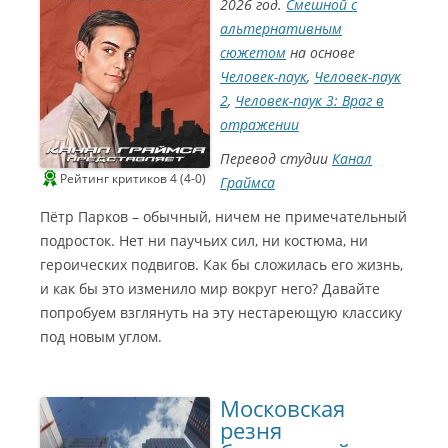
2026 год.
Смешной с
альтернативным
сюжетом
на основе
Человек-паук
,
Человек-паук
2
,
Человек-паук 3: Враг в
отражении
Перевод студии
Канал
Рейтинг критиков 4 (4-0)
Граймса
Пётр Парков – обычный, ничем не примечательный
подросток. Нет ни паучьих сил, ни костюма, ни
героических подвигов. Как бы сложилась его жизнь,
и как бы это изменило мир вокруг него? Давайте
попробуем взглянуть на эту нестареющую классику
под новым углом.
Московская
резня