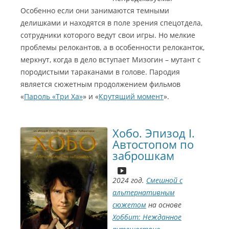
Особенно если они занимаются темными
делишками и находятся в поле зрения спецотдела,
сотрудники которого ведут свои игры. Но мелкие
проблемы релокантов, а в особенности релоканток,
меркнут, когда в дело вступает Мизогин – мутант с
породистыми тараканами в голове. Пародия
является сюжетным продолжением фильмов
«
Пароль «Три Ха»
» и «
Крутящий момент
».
Хобо. Эпизод I.
Автостопом по
заброшкам
2024 год.
Смешной с
альтернативным
сюжетом
на основе
Хоббит: Нежданное