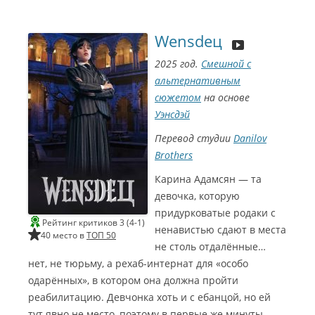
Wensdeц
2025 год.
Смешной с
альтернативным
сюжетом
на основе
Уэнсдэй
Перевод студии
Danilov
Brothers
Карина Адамсян — та
девочка, которую
придурковатые родаки с
Рейтинг критиков 3 (4-1)
ненавистью сдают в места
40 место в
ТОП 50
не столь отдалённые…
нет, не тюрьму, а рехаб-интернат для «особо
одарённых», в котором она должна пройти
реабилитацию. Девчонка хоть и с ебанцой, но ей
тут явно не место, поэтому в первые же минуты