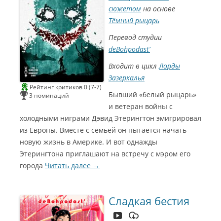
н
0
и
к
сюжетом
на основе
2
с
о
2
с
)
Тёмный рыцарь
Л
ё
С
у
р
и
ч
(
Перевод студии
н
ш
Т
е
а
е
deBohpodast’
Г
я
м
о
а
у
м
к
р
Входит в цикл
Лорды
э
т
М
р
р
у
Зазеркалья
2
и
с
0
с
а
Рейтинг критиков 0 (7-7)
2
а
е
Бывший «белый рыцарь»
3 номинаций
2
о
в
Л
з
)
и ветеран войны с
у
в
ч
у
холодными ниграми Дэвид Этерингтон эмигрировал
ш
ч
и
к
из Европы. Вместе с семьёй он пытается начать
й
и
м
в
новую жизнь в Америке. И вот однажды
у
с
з
е
Этерингтона приглашают на встречу с мэром его
ы
р
к
и
города
Читать далее
→
а
а
л
л
ь
е
н
D
ы
a
й
Сладкая бестия
r
с
k
а
G
у
r
н