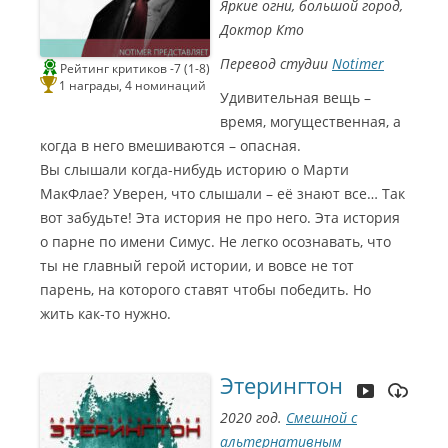
а
Яркие огни, большой город,
э
р
р
ы
Доктор Кто
2
ш
0
н
2
и
Перевод студии
Notimer
2
Рейтинг критиков -7 (1-8)
к
Л
о
1 награды, 4 номинаций
у
Удивительная вещь –
в
ч
)
ш
время, могущественная, а
М
и
а
й
когда в него вмешиваются – опасная.
к
в
с
и
Вы слышали когда-нибудь историю о Марти
и
д
м
е
МакФлае? Уверен, что слышали – её знают все… Так
С
о
и
м
вот забудьте! Эта история не про него. Эта история
н
о
е
н
о парне по имени Симус. Не легко осознавать, что
Г
т
о
а
ты не главный герой истории, и вовсе не тот
м
ж
э
(
парень, на которого ставят чтобы победить. Но
р
А
2
л
жить как-то нужно.
0
е
2
к
С
2
с
и
Л
е
н
у
й
е
ч
Этерингтон
В
Г
ш
а
о
и
с
м
й
и
2020 год.
Смешной с
э
р
л
р
е
е
альтернативным
2
ж