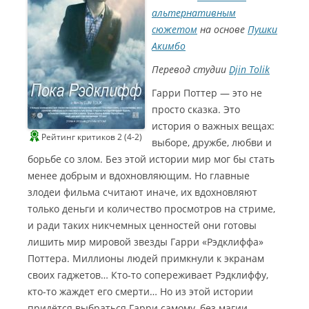
альтернативным
сюжетом
на основе
Пушки
Акимбо
Перевод студии
Djin Tolik
Гарри Поттер — это не
просто сказка. Это
история о важных вещах:
Рейтинг критиков 2 (4-2)
выборе, дружбе, любви и
борьбе со злом. Без этой истории мир мог бы стать
менее добрым и вдохновляющим. Но главные
злодеи фильма считают иначе, их вдохновляют
только деньги и количество просмотров на стриме,
и ради таких никчемных ценностей они готовы
лишить мир мировой звезды Гарри «Рэдклиффа»
Поттера. Миллионы людей примкнули к экранам
своих гаджетов… Кто-то сопереживает Рэдклиффу,
кто-то жаждет его смерти… Но из этой истории
придётся выбраться Гарри самому, без магии,