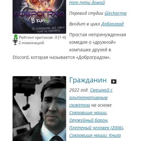
Нет пути домой
Перевод студии
Glecharnya
Входит в цикл
Доброград
Простая непринужденная
Рейтинг критиков -3 (1-4)
комедия о «дружной»
2 номинаций
компашке друзей в
Discord, которая называется «Доброградом».
Гражданин
2022 год.
Смешной с
альтернативным
сюжетом
на основе
Сокровище нации
,
Оружейный барон
,
Плетеный человек (2006)
,
Сокровище нации: Книга
С
и