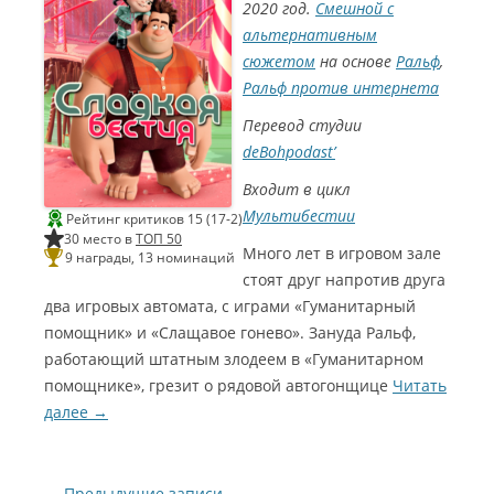
i
2020 год.
Смешной с
д
p
т
h
альтернативным
р
o
С
е
n
и
сюжетом
на основе
Ральф
,
к
k
н
(
a
е
Ральф против интернета
А
Л
Г
л
о
о
е
р
м
Перевод студии
к
е
э
с
н
р
deBohpodast’
е
Б
2
й
э
0
В
й
Входит в цикл
2
а
н
0
с
с
Мультибестии
Л
Рейтинг критиков 15 (17-2)
и
у
л
30 место в
ТОП 50
ч
е
Много лет в игровом зале
ш
9 награды, 13 номинаций
н
и
к
стоят друг напротив друга
й
о
в
)
два игровых автомата, с играми «Гуманитарный
и
С
д
и
помощник» и «Слащавое гонево». Зануда Ральф,
е
н
о
е
работающий штатным злодеем в «Гуманитарном
м
Г
о
о
помощнике», грезит о рядовой автогонщице
Читать
н
м
т
э
далее
→
а
р
ж
2
(
0
Л
2
ё
2
)
Л
Навигация по записям
←
Предыдущие записи
С