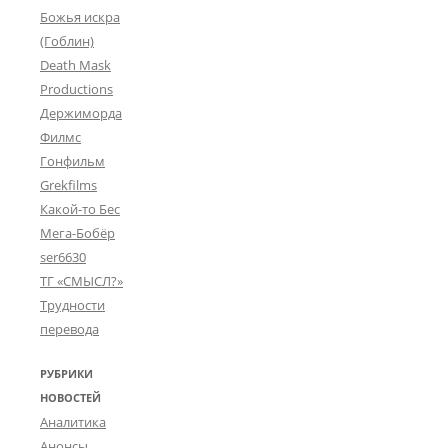
Божья искра
(Гоблин)
Death Mask
Productions
Держиморда
Филмс
Гонфильм
Grekfilms
Какой-то Бес
Мега-Бобёр
ser6630
ТГ «СМЫСЛ?»
Трудности
перевода
РУБРИКИ
НОВОСТЕЙ
Аналитика
Анонсы