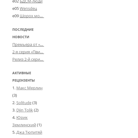
e02
БДСМ-люди
e05
Wensdeц
e09
Шорох мозговины
ПОСЛЕДНИЕ
НОВОСТИ
Премьера от «Усталого королевства»: «Игорь начал»
2-я серия «Пвин Тикса» от 2-D
Релиз 2-й серии «БДСМ-людей» от «Аркада Фильм»
АКТИВНЫЕ
РЕЦЕНЗЕНТЫ
Макс Мерлин
(3)
Solitude
(3)
Djin Tolik
(2)
Юрик
Землинский
(1)
Джа Тюпитяй