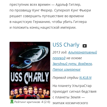
с
с
преступник всех времен — Адольф Гитлер,
ё
р
по прозвищу Кунг Фюрер. Суперкоп Кунг Фьюри
с
е
решает совершить путешествие во времени
р
и
в нацистскую Германию, чтобы убить Гитлера
а
л
и положить конец нацистской империи.
а
(
А
н
С
д
USS Charly
и
р
н
е
е
й
Г
2013 год.
Альтернативный
К
о
р
м
перевод
на основе
а
э
в
р
Звездный путь: Вояджер
,
е
2
ц
0
Пятое измерение
)
1
С
8
и
Перевод студии
N.KLB.N
Л
н
у
е
ч
Г
На планету УльтраСтар
ш
о
и
м
приходит сигнал бедствия
й
э
в
р
с планеты Земля —
и
2
д
0
Рейтинг критиков -4 (2-6)
экипаж космического
е
2
о