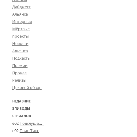
Дайджест
Альянса
Интервью
Мёртвые
проекты
Новости
Альянса
Подкасты
Премии
Прочее
Релизы
Цеховой обзор
НЕДАВНИЕ
ЭПИЗОДЫ
СЕРИАЛОВ
e02
Подслушано в Угличе
e02
Пвин Тикс