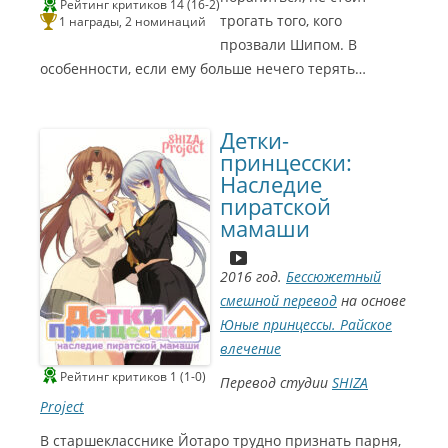
м
Рейтинг критиков 14 (16-2)
э
трогать того, кого
1 награды, 2 номинаций
р
2
прозвали Шипом. В
0
2
особенности, если ему больше нечего терять…
2
Л
у
ч
ш
а
Детки-
я
принцесски:
а
к
Наследие
т
р
пиратской
и
с
мамаши
а
о
з
в
С
2016 год.
Бессюжетный
у
и
ч
н
смешной перевод
на основе
к
е
и
Г
Юные принцессы. Райское
в
о
с
м
влечение
е
э
р
р
и
Рейтинг критиков 1 (1-0)
2
Перевод студии
SHIZA
а
0
л
1
Project
е
8
(
Л
А
у
В старшекласснике Йотаро трудно признать парня,
н