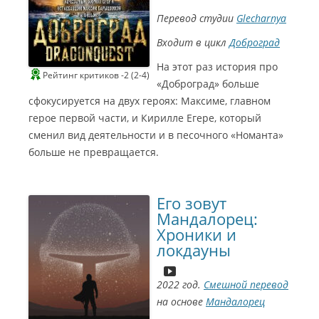
Перевод студии
Glecharnya
Входит в цикл
Доброград
На этот раз история про
Рейтинг критиков -2 (2-4)
«Доброград» больше
сфокусируется на двух героях: Максиме, главном
герое первой части, и Кирилле Егере, который
сменил вид деятельности и в песочного «Номанта»
больше не превращается.
Его зовут
Мандалорец:
Хроники и
локдауны
2022 год.
Смешной перевод
на основе
Мандалорец