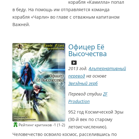
2
корабля «Камилла» попал
м
Л
о
у
в беду. На помощь им отправляется команда
н
ч
т
ш
корабля «Чарли» во главе с отважным капитаном
а
и
ж
й
Важней.
(
с
B
е
a
р
d
и
P
а
u
Офицер Её
л
p
(
s
Высочества
А
i
н
c
д
)
р
е
2013 год.
Альтернативный
й
К
перевод
на основе
р
а
Звездный герб
в
е
ц
Перевод студии
ZF
)
Production
952 год Космической Эры
(30-й век по старому
Рейтинг критиков -1 (1-2)
летоисчислению).
Человечество освоило космос, расселившись по