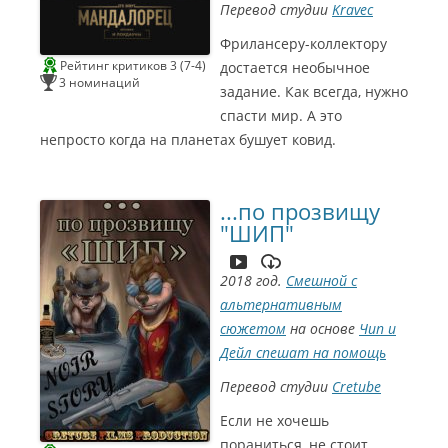
Перевод студии
Kravec
Фрилансеру-коллектору
Рейтинг критиков 3 (7-4)
достается необычное
3 номинаций
задание. Как всегда, нужно
спасти мир. А это
непросто когда на планетах бушует ковид.
...по прозвищу
"ШИП"
2018 год.
Смешной с
альтернативным
сюжетом
на основе
Чип и
Дейл спешат на помощь
С
Перевод студии
Cretube
и
н
е
Если не хочешь
Г
о
пораниться, не стоит