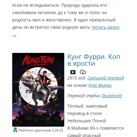
ч
н
ш
если не вглядываться. Природа одарила его
а
и
С
й
смазливым личиком, да к тому же и голос на
л
з
ы
а
редкость мил и женственен. В один прекрасный
н
к
ь
а
день он встретил свою родную мать
Читать далее
к
д
о
р
→
)
о
ж
в
е
ы
н
й
а
г
С
Кунг Фурри. Коп
о
и
л
в ярости
н
о
е
с
Г
B
о
a
м
d
2015 год.
Смешной перевод
э
P
р
u
на основе
Кунг Фьюри
2
p
0
s
2
Перевод студии
Doublezett
i
2
c
Л
у
Тёплый, ламповый
ч
ш
перевод в стиле
и
й
Небольших Поней.
р
е
В Майами 80-х появляется
Рейтинг критиков 2 (4-2)
ж
и
самый опасный