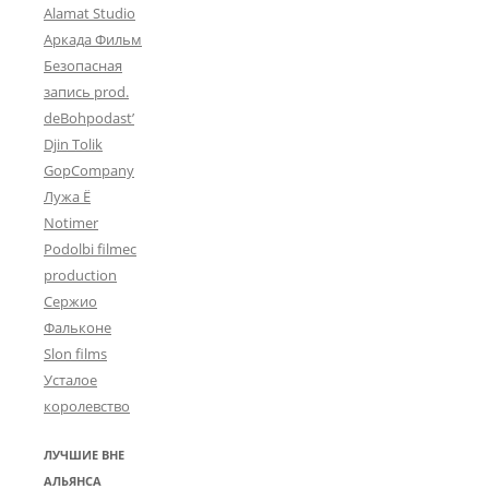
Alamat Studio
Аркада Фильм
Безопасная
запись prod.
deBohpodast’
Djin Tolik
GopCompany
Лужа Ё
Notimer
Podolbi filmec
production
Сержио
Фальконе
Slon films
Усталое
королевство
ЛУЧШИЕ ВНЕ
АЛЬЯНСА