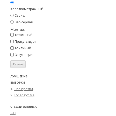
Короткометражный
Сериал
Веб-сериал
Монтаж
Тотальный
Присутствует
Точечный
Отсутствует
ЛУЧШЕЕ ИЗ
ВЫБОРКИ
…по прозвищу «ШИП»
Его зовут Мандалорец: Хроники и локдауны
СТУДИИ АЛЬЯНСА
2-D