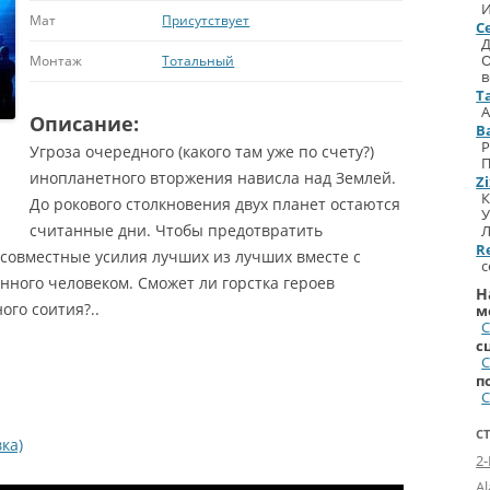
И
Мат
Присутствует
С
Д
Монтаж
Тотальный
в
T
А
Описание:
B
Р
Угроза очередного (какого там уже по счету?)
П
инопланетного вторжения нависла над Землей.
Z
К
До рокового столкновения двух планет остаются
считанные дни. Чтобы предотвратить
Л
R
 совместные усилия лучших из лучших вместе с
с
нного человеком. Сможет ли горстка героев
Н
ого соития?..
м
С
с
С
п
С
С
ка)
2
A