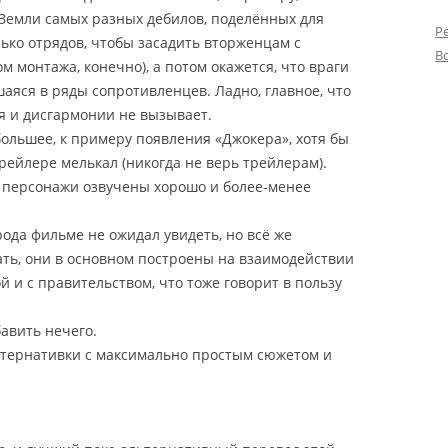
 Земли самых разных дебилов, поделённых для
Р
ько отрядов, чтобы засадить вторженцам с
В
м монтажа, конечно), а потом окажется, что враги
шаяся в ряды сопротивленцев.
Ладно, главное, что
 и дисгармонии не вызывает.
большее, к примеру появления «Джокера», хотя бы
трейлере мелькал (никогда не верь трейлерам).
и персонажи озвучены хорошо и более-менее
ода фильме не ожидал увидеть, но всё же
ть, они в основном построены на взаимодействии
 и с правительством, что тоже говорит в пользу
авить нечего.
ьтернативки с максимально простым сюжетом и