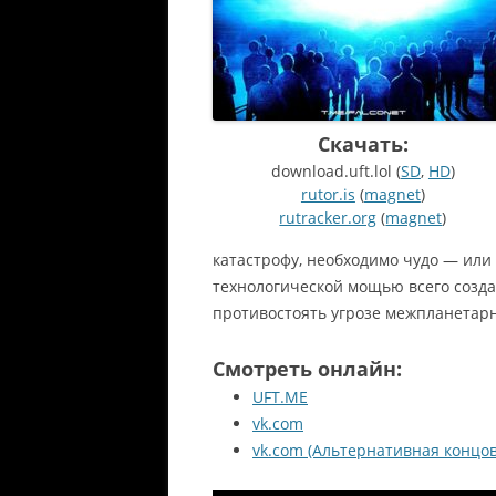
Скачать:
download.uft.lol (
SD
,
HD
)
rutor.is
(
magnet
)
rutracker.org
(
magnet
)
катастрофу, необходимо чудо — или
технологической мощью всего созда
противостоять угрозе межпланетарн
Смотреть онлайн:
UFT.ME
vk.com
vk.com (Альтернативная концов