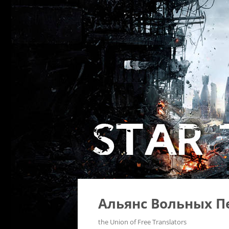
Альянс Вольных П
the Union of Free Translators