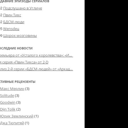
ЕДАВНИЕ ЭПИЗОДЫ СЕРИАЛОВ
02
Подслушано в Угличе
02
Пвин Тикс
02
БДСМ-люди
05
Wensdeц
09
Шорох мозговины
ОСЛЕДНИЕ НОВОСТИ
Премьера от «Усталого королевства»: «Игорь начал»
я серия «Пвин Тикса» от 2-D
Релиз 2-й серии «БДСМ-людей» от «Аркада Фильм»
КТИВНЫЕ РЕЦЕНЗЕНТЫ
Макс Мерлин
(3)
Solitude
(3)
Goodwin
(3)
Djin Tolik
(2)
Юрик Землинский
(1)
Джа Тюпитяй
(1)