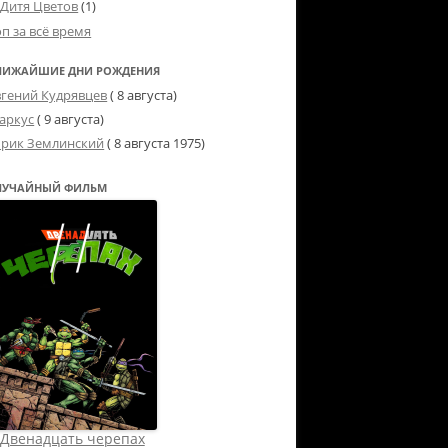
Дитя Цветов
(1)
оп за всё время
ЛИЖАЙШИЕ ДНИ РОЖДЕНИЯ
вгений Кудрявцев
( 8 августа)
аркус
( 9 августа)
рик Землинский
(
8 августа 1975
)
ЛУЧАЙНЫЙ ФИЛЬМ
Двенадцать черепах