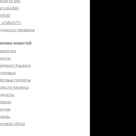
акой-то Бес
ега-Бобёр
er6630
Г «СМЫСЛ?»
рудности перевода
УБРИКИ НОВОСТЕЙ
налитика
нонсы
айджест Альянса
нтервью
ёртвые проекты
овости Альянса
одкасты
ремии
рочее
елизы
еховой обзор