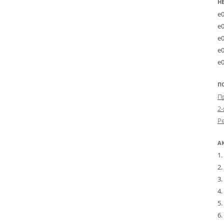
Н
e
e
e
e
e
П
2-
А