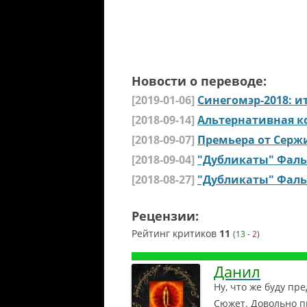
Новости о переводе:
[2019-01-06]
Синегомэр-2018: 
[2018-09-14]
Альтернативная к
[2018-09-07]
Премьера от Серж
[2018-09-04]
"Дубликаты" Фал
[2018-08-27]
"Дубликаты" Фаль
Рецензии:
Рейтинг критиков
11
(
13
-
2
)
Данил
Ну, что же буду пр
Сюжет. Довольно п