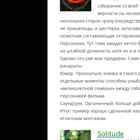
собирания со всей
верности на нескол
нескольких сторон сразу (посредство
не пришельцы, а шестёрка, затесав
сюжетная составляющая отторжения
Персонажи. Тут тоже ожидал нечто 
на штабной должности, хотя он и в 
Однако это уже мои придирки. Сам
раскрыты.
Юмор. Признаться, юмора в такого р
отдельные моменты способны улыба
«великолепной семёрки» между собой
персонажей фильма.
Саундтрек. Органичный, больше доб
Итог: пример хорошо сделанной ал
отличным монтажом.
Solitude