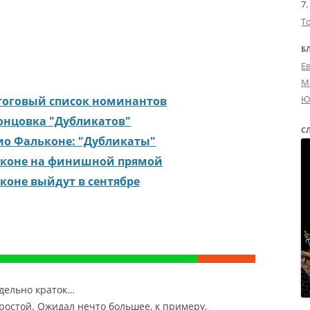
Т
Б
Е
М
Ю
итоговый список номинантов
онцовка "Дубликатов"
С
ио Фальконе: "Дубликаты"
ьконе на финишной прямой
коне выйдут в сентябре
едельно краток…
ростой. Ожидал нечто большее, к примеру,