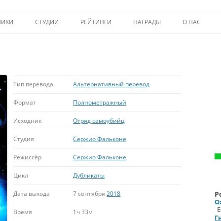
Перейти к содержимому
НИКИ
СТУДИИ
РЕЙТИНГИ
НАГРАДЫ
О НАС
ТОП-50
ПОМОЩЬ А
КРИТИКА
ВСТУПЛЕНИЕ
ИСТОРИЯ А
Тип перевода
Альтернативный перевод
Формат
Полнометражный
Исходник
Отряд самоубийц
Студия
Сержио Фальконе
Режиссёр
Сержио Фальконе
Цикл
Дубликаты
Дата выхода
7 сентября
2018
Р
O
Е
Время
1ч 33м
Г