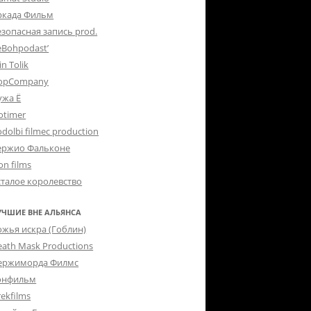
ркада Фильм
езопасная запись prod.
eBohpodast’
in Tolik
opCompany
ужа Ё
otimer
dolbi filmec production
ержио Фальконе
on films
сталое королевство
УЧШИЕ ВНЕ АЛЬЯНСА
ожья искра (Гоблин)
eath Mask Productions
ержиморда Филмс
онфильм
ekfilms