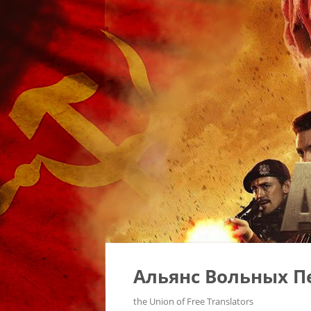
Альянс Вольных П
the Union of Free Translators