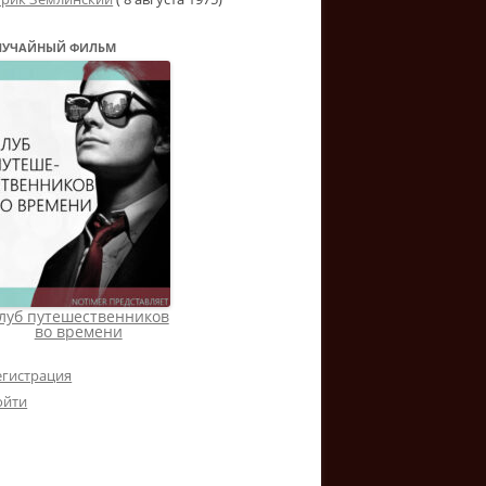
ЛУЧАЙНЫЙ ФИЛЬМ
луб путешественников
во времени
егистрация
ойти