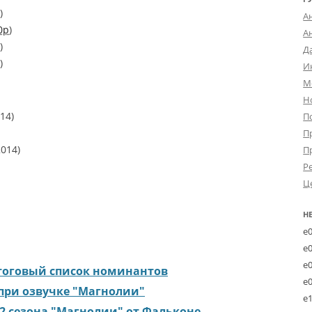
)
А
0p
)
А
)
Д
)
И
М
Н
14)
П
П
2014)
П
Р
Ц
Н
e
e
e
итоговый список номинантов
e
при озвучке "Магнолии"
e
2 сезона "Магнолии" от Фальконе