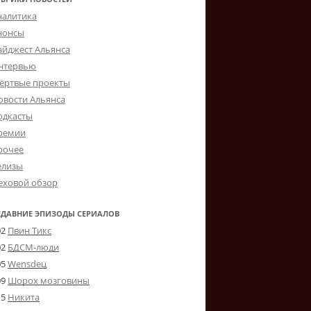
налитика
нонсы
айджест Альянса
нтервью
ёртвые проекты
овости Альянса
одкасты
ремии
рочее
елизы
еховой обзор
ЕДАВНИЕ ЭПИЗОДЫ СЕРИАЛОВ
02
Пвин Тикс
02
БДСМ-люди
05
Wensdeц
09
Шорох мозговины
15
Никита