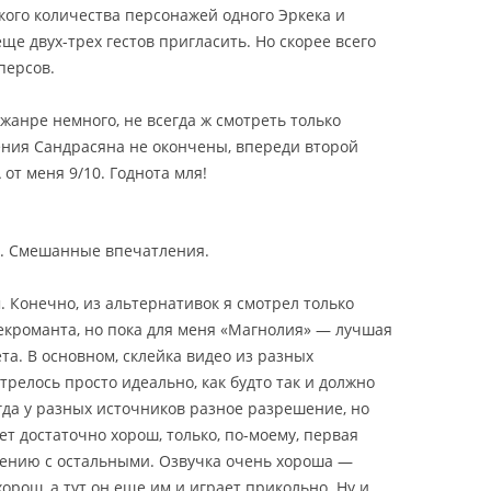
акого количества персонажей одного Эркека и
ще двух-трех гестов пригласить. Но скорее всего
персов.
жанре немного, не всегда ж смотреть только
ения Сандрасяна не окончены, впереди второй
 от меня 9/10. Годнота мля!
. Смешанные впечатления.
 Конечно, из альтернативок я смотрел только
екроманта, но пока для меня «Магнолия» — лучшая
та.
В основном, склейка видео из разных
отрелось просто идеально, как будто так и должно
огда у разных источников разное разрешение, но
т достаточно хорош, только, по-моему, первая
нению с остальными. Озвучка очень хороша —
хорош, а тут он еще им и играет прикольно. Ну и