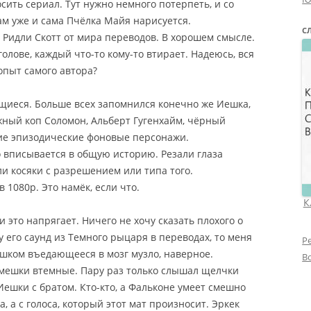
осить сериал. Тут нужно немного потерпеть, и со
ам уже и сама Пчёлка Майя нарисуется.
С
Ридли Скотт от мира переводов. В хорошем смысле.
голове, каждый что-то кому-то втирает. Надеюсь, вся
опыт самого автора?
иеся. Больше всех запомнился конечно же Иешка,
жный коп Соломон, Альберт Гугенхайм, чёрный
кие эпизодические фоновые персонажи.
 вписывается в общую историю. Резали глаза
и косяки с разрешением или типа того.
 1080р. Это намёк, если что.
К
 это напрягает. Ничего не хочу сказать плохого о
у его саунд из Темного рыцаря в переводах, то меня
Р
ишком въедающееся в мозг музло, наверное.
В
смешки втемные. Пару раз только слышал щелчки
ешки с братом. Кто-кто, а Фальконе умеет смешно
, а с голоса, который этот мат произносит. Эркек