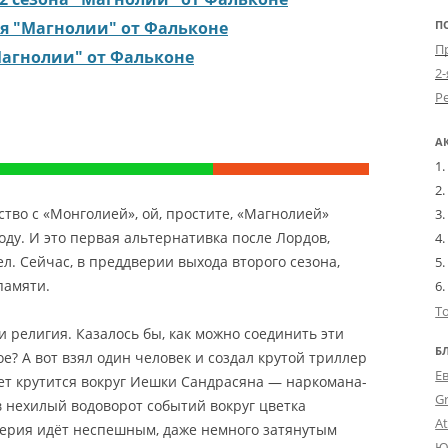
П
я "Магнолии" от Фальконе
"Магнолии" от Фальконе
2-
А
тво с «Монголией», ой, простите, «Магнолией»
году. И это первая альтернативка после Лордов,
ел
. Сейчас, в преддверии выхода второго сезона,
памяти.
Т
 религия. Казалось бы, как можно соединить эти
Б
ое? А вот взял один человек и создал крутой триллер
Е
ет крутится вокруг Иешки Сандрасяна — наркомана-
G
в нехилый водоворот событий вокруг цветка
A
ерия идёт неспешным, даже немного затянутым
Ю