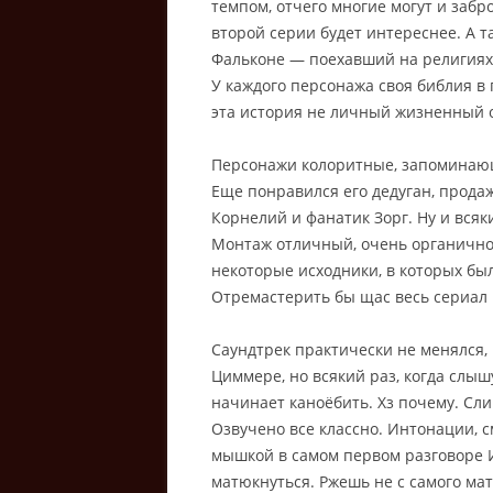
темпом, отчего многие могут и забр
второй серии будет интереснее. А т
Фальконе — поехавший на религиях 
У каждого персонажа своя библия в 
эта история не личный жизненный 
Персонажи колоритные, запоминающ
Еще понравился его дедуган, прода
Корнелий и фанатик Зорг. Ну и вся
Монтаж отличный, очень органично
некоторые исходники, в которых был
Отремастерить бы щас весь сериал в
Саундтрек практически не менялся, и
Циммере, но всякий раз, когда слыш
начинает каноёбить. Хз почему. Сл
Озвучено все классно. Интонации, 
мышкой в самом первом разговоре И
матюкнуться. Ржешь не с самого мата