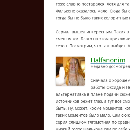
тоже славно постарался. Хотя для т
Фальконе оказалось мало. Сюда бы е
тогда бы не было таких колоритных 
Сериал вышел интересным. Таких в 
смешнявки. Благо на этом приключ
сезон. Посмотрим, что там выйдет. А
Halfanonim
Недавно досмотрел
Сначала о хорошем.
работы Оксида и Н
альтернативка в плане подачи сюже
источников режет глаз, а тут все см
быть. Ну, может, кроме моментов, к
таких моментов было мало. Сам сюже
серия слишком тягомотная по срав
низкий голос Фальконе сам по себе 