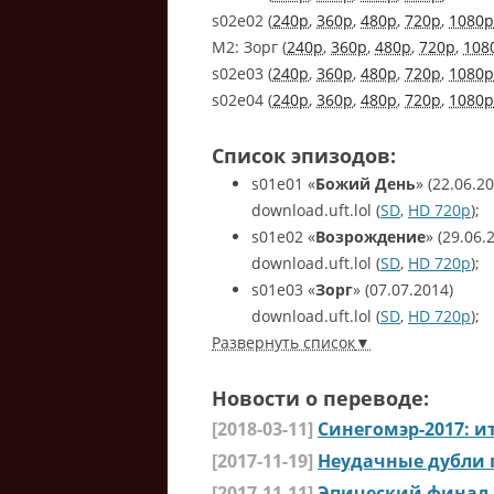
s02e02 (
240p
,
360p
,
480p
,
720p
,
1080p
М2: Зорг (
240p
,
360p
,
480p
,
720p
,
108
s02e03 (
240p
,
360p
,
480p
,
720p
,
1080p
s02e04 (
240p
,
360p
,
480p
,
720p
,
1080p
Список эпизодов:
s01e01
«
Божий День
»
(22.06.20
download.uft.lol (
SD
,
HD 720p
);
s01e02
«
Возрождение
»
(29.06.
download.uft.lol (
SD
,
HD 720p
);
s01e03
«
Зорг
»
(07.07.2014)
download.uft.lol (
SD
,
HD 720p
);
Развернуть список
Новости о переводе:
[2018-03-11]
Синегомэр-2017: 
[2017-11-19]
Неудачные дубли 
[2017-11-11]
Эпический финал 