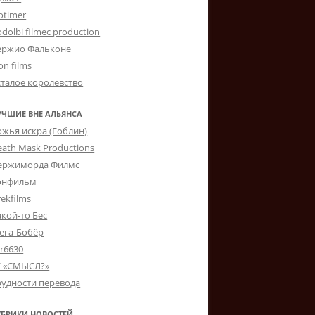
otimer
dolbi filmec production
ержио Фальконе
on films
сталое королевство
УЧШИЕ ВНЕ АЛЬЯНСА
ожья искра (Гоблин)
eath Mask Productions
ержиморда Филмс
онфильм
ekfilms
акой-то Бес
ега-Бобёр
er6630
Г «СМЫСЛ?»
рудности перевода
УБРИКИ НОВОСТЕЙ