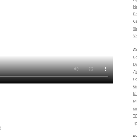
N
Po
С
Sl
У
Л
Б
D
Д
Г
Gr
К
М
s
Т
Т
)
Р