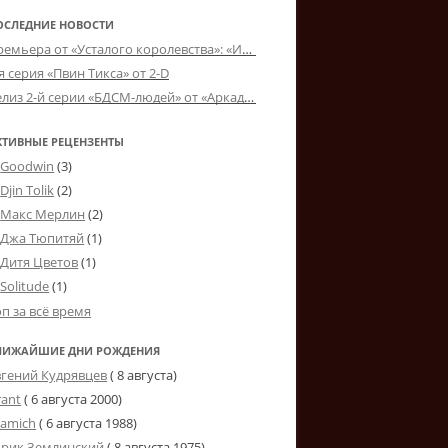
ОСЛЕДНИЕ НОВОСТИ
Премьера от «Усталого королевства»: «Игорь начал»
я серия «Пвин Тикса» от 2-D
Релиз 2-й серии «БДСМ-людей» от «Аркада Фильм»
КТИВНЫЕ РЕЦЕНЗЕНТЫ
Goodwin
(3)
Djin Tolik
(2)
Макс Мерлин
(2)
Джа Тюпитяй
(1)
Дитя Цветов
(1)
Solitude
(1)
оп за всё время
ЛИЖАЙШИЕ ДНИ РОЖДЕНИЯ
вгений Кудрявцев
( 8 августа)
rant
(
6 августа 2000
)
tamich
(
6 августа 1988
)
рик Землинский
(
8 августа 1975
)