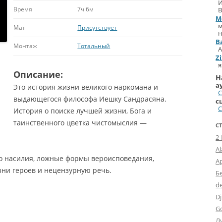
И
Время
7ч 6м
В
M
м
Мат
Присутствует
B
Монтаж
Тотальный
А
Z
я
Описание:
Н
а
Это история жизни великого наркомана и
С
выдающегося философа Иешку Сандрасяна.
с
С
История о поиске лучшей жизни, Бога и
таинственного цветка чистомыслия —
С
2
A
о насилия, ложные формы вероисповедания,
А
зни героев и нецензурную речь.
Б
d
Dj
G
Л