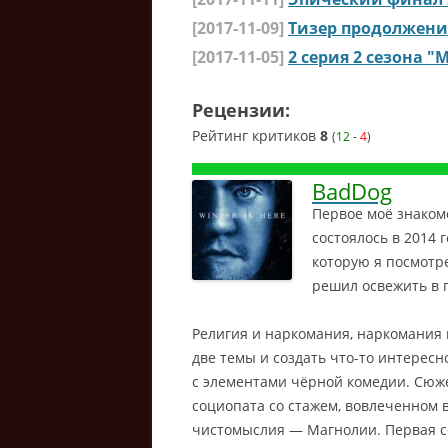
[2017-11-09]
Тизер продолжени
[2017-11-05]
2 серия 2 сезона 
Рецензии:
Рейтинг критиков
8
(
12
-
4
)
BadDog
Первое моё знакомс
состоялось в 2014 
которую я посмотр
решил освежить в 
Религия и наркомания, наркомания и
две темы и создать что-то интересн
с элементами чёрной комедии. Сюж
социопата со стажем, вовлеченном 
чистомыслия — Магнолии. Первая с