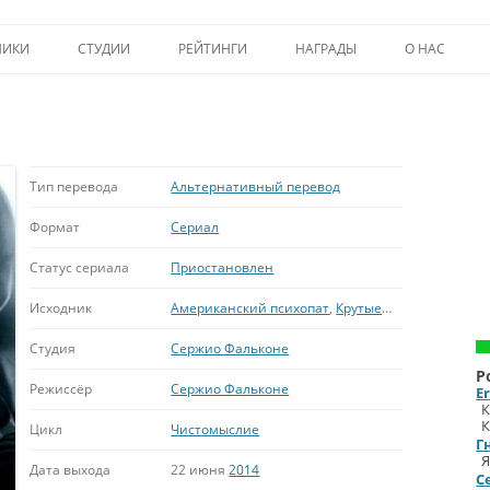
Перейти к содержимому
НИКИ
СТУДИИ
РЕЙТИНГИ
НАГРАДЫ
О НАС
ТОП-50
ПОМОЩЬ А
КРИТИКА
ВСТУПЛЕНИЕ
ИСТОРИЯ А
Тип перевода
Альтернативный перевод
Формат
Сериал
Статус сериала
Приостановлен
Исходник
Американский психопат
,
Крутые времена
,
Бэтме
Студия
Сержио Фальконе
Р
Режиссёр
Сержио Фальконе
E
К
К
Цикл
Чистомыслие
Г
Я
Дата выхода
22 июня
2014
С