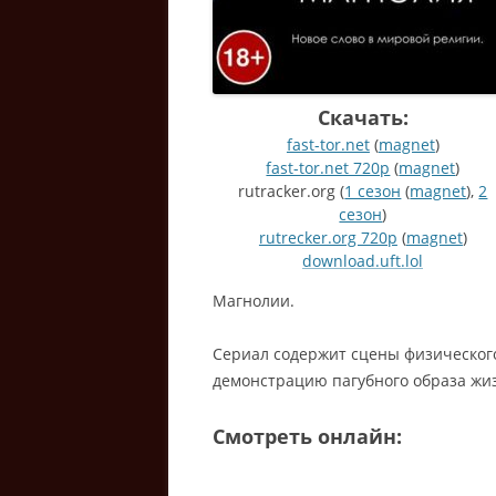
Скачать:
fast-tor.net
(
magnet
)
fast-tor.net 720p
(
magnet
)
rutracker.org (
1 сезон
(
magnet
),
2
сезон
)
rutrecker.org 720p
(
magnet
)
download.uft.lol
Магнолии.
Сериал содержит сцены физическог
демонстрацию пагубного образа жи
Смотреть онлайн: