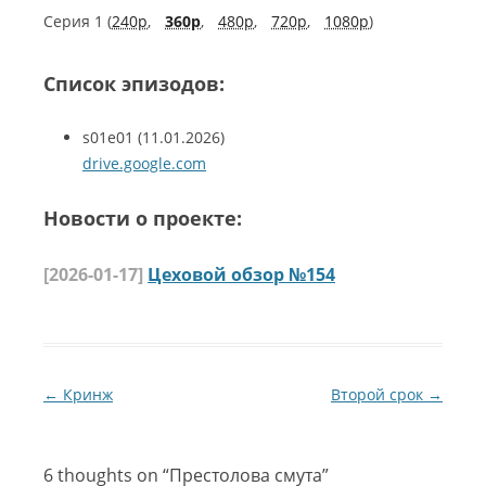
Серия 1 (
240p
,
360p
,
480p
,
720p
,
1080p
)
Список эпизодов:
s01e01
(11.01.2026)
drive.google.com
Новости о проекте:
[2026-01-17]
Цеховой обзор №154
Навигация по записям
←
Кринж
Второй срок
→
6 thoughts on “
Престолова смута
”