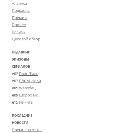
Альянса
Подкасты
Премии
Прочее
Релизы
Цеховой обзор
НЕДАВНИЕ
ЭПИЗОДЫ
СЕРИАЛОВ
e02
Пвин Тикс
e02
БДСМ-люди
e05
Wensdeц
e09
Шорох мозговины
e15
Никита
ПОСЛЕДНИЕ
НОВОСТИ
Премьера от «Усталого королевства»: «Игорь начал»