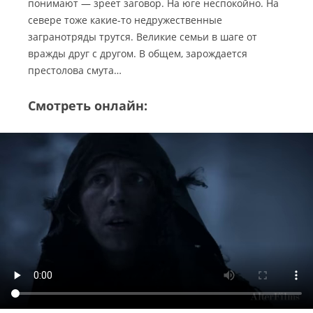
понимают — зреет заговор. На юге неспокойно. На
севере тоже какие-то недружественные
загранотряды трутся. Великие семьи в шаге от
вражды друг с другом. В общем, зарождается
престолова смута…
Смотреть онлайн: