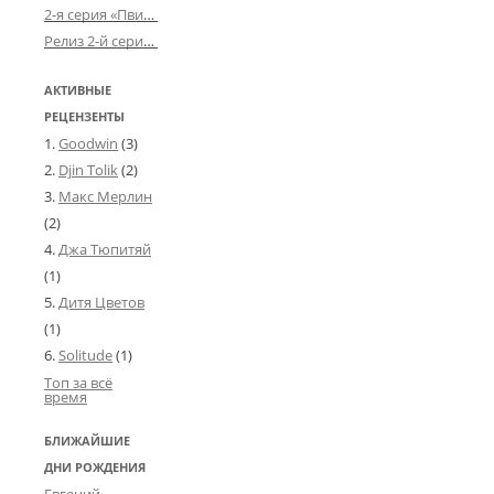
2-я серия «Пвин Тикса» от 2-D
Релиз 2-й серии «БДСМ-людей» от «Аркада Фильм»
АКТИВНЫЕ
РЕЦЕНЗЕНТЫ
Goodwin
(3)
Djin Tolik
(2)
Макс Мерлин
(2)
Джа Тюпитяй
(1)
Дитя Цветов
(1)
Solitude
(1)
Топ за всё
время
БЛИЖАЙШИЕ
ДНИ РОЖДЕНИЯ
Евгений