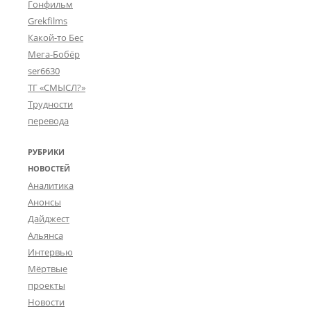
Гонфильм
Grekfilms
Какой-то Бес
Мега-Бобёр
ser6630
ТГ «СМЫСЛ?»
Трудности
перевода
РУБРИКИ
НОВОСТЕЙ
Аналитика
Анонсы
Дайджест
Альянса
Интервью
Мёртвые
проекты
Новости