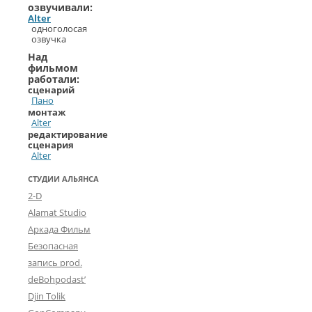
озвучивали:
Alter
одноголосая
озвучка
Над
фильмом
работали:
сценарий
Пано
монтаж
Alter
редактирование
сценария
Alter
СТУДИИ АЛЬЯНСА
2-D
Alamat Studio
Аркада Фильм
Безопасная
запись prod.
deBohpodast’
Djin Tolik