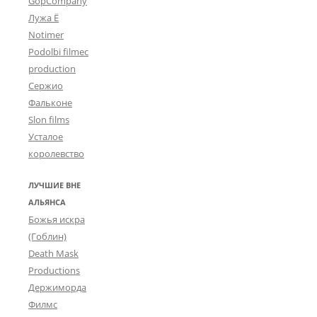
GopCompany
Лужа Ё
Notimer
Podolbi filmec
production
Сержио
Фальконе
Slon films
Усталое
королевство
ЛУЧШИЕ ВНЕ
АЛЬЯНСА
Божья искра
(Гоблин)
Death Mask
Productions
Держиморда
Филмс