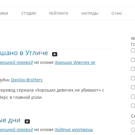
Перейти к содержимому
НИКИ
СТУДИИ
РЕЙТИНГИ
НАГРАДЫ
О НАС
ТОП-50
ПОМОЩЬ А
КРИТИКА
ВСТУПЛЕНИЕ
П
Г
шано в Угличе
ИСТОРИЯ А
мешной перевод
на основе
Хороших девочек не
тудии
Danilov Brothers
еревод сериала «Хороших девочек не убивают» с
ерс в главной роли.
С
ые дни
мешной перевод
на основе
Ходячие мертвецы