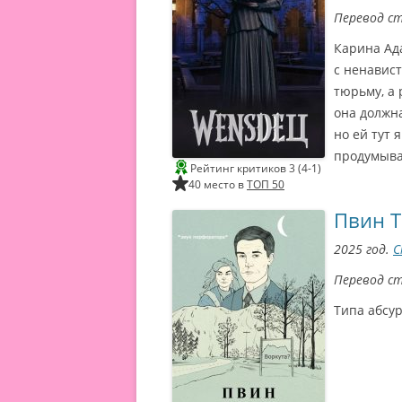
Перевод с
Карина Ад
с ненавист
тюрьму, а 
она должн
но ей тут 
продумыва
Рейтинг критиков 3 (4-1)
40 место в
ТОП 50
Пвин Т
2025 год.
С
Перевод с
Типа абсу