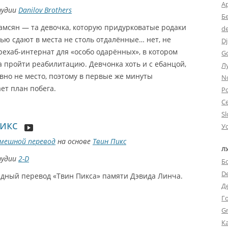
А
тудии
Danilov Brothers
Б
амсян — та девочка, которую придурковатые родаки
d
ью сдают в места не столь отдалённые… нет, не
Dj
рехаб-интернат для «особо одарённых», в котором
G
а пройти реабилитацию. Девчонка хоть и с ебанцой,
Л
явно не место, поэтому в первые же минуты
N
ет план побега.
Po
С
Sl
икс
У
мешной перевод
на основе
Твин Пикс
Л
тудии
2-D
Б
D
рдный перевод «Твин Пикса» памяти Дэвида Линча.
Д
Г
Gr
К