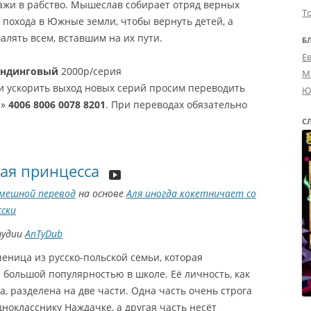
ажи в рабство. Мышеслав собирает отряд верных
Т
 похода в Южные земли, чтобы вернуть детей, а
алять всем, вставшим на их пути.
Б
Е
андинговый
2000р/серия
М
и ускорить выход новых серий просим переводить
Ю
а»
4006 8006 0078 8201
. При переводах обязательно
С
ая принцесса
мешной перевод
на основе
Аля иногда кокетничает со
сски
тудии
AnTyDub
еница из русско-польской семьи, которая
 большой популярностью в школе. Её личность, как
а, разделена на две части. Одна часть очень строга
днокласснику Наждачке, а другая часть несёт