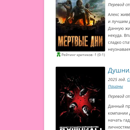
Перевод с
Алекс жив
и лучшим д
Данную жи
некуда. Вп
сладко спа
неузнаваем
Рейтинг критиков -1 (0-1)
Душни
2025 год.
С
Пацаны
Перевод с
Данный пр
компании 
начать га
личностям,