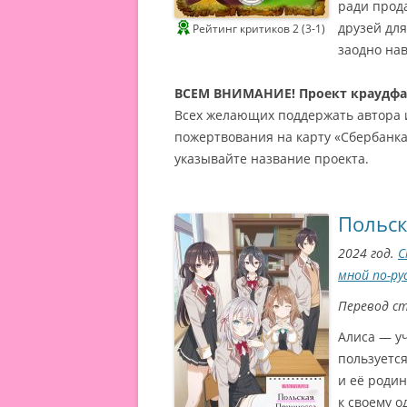
ради прод
друзей для
Рейтинг критиков 2 (3-1)
заодно нав
ВСЕМ ВНИМАНИЕ! Проект краудф
Всех желающих поддержать автора 
пожертвования на карту «Сбербанк
указывайте название проекта.
Польск
2024 год.
С
мной по-ру
Перевод с
Алиса — уч
пользуется
и её родин
к своему о