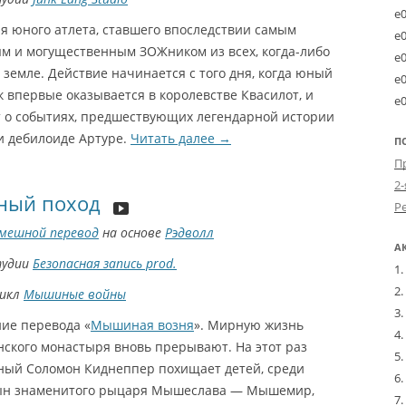
e
ия юного атлета, ставшего впоследствии самым
e
м и могущественным ЗОЖником из всех, когда-либо
e
земле. Действие начинается с того дня, когда юный
e
 впервые оказывается в королевстве Квасилот, и
e
т о событиях, предшествующих легендарной истории
и дебилоиде Артуре.
Читать далее
→
П
2-
ый поход
мешной перевод
на основе
Рэдволл
А
тудии
Безопасная запись prod.
цикл
Мышиные войны
ие перевода «
Мышиная возня
». Мирную жизнь
нского монастыря вновь прерывают. На этот раз
ный Соломон Киднеппер похищает детей, среди
ын знаменитого рыцаря Мышеслава — Мышемир,