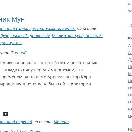
М
s
ник Мун
Т
Т
мешной с альтернативным сюжетом
на основе
уна, часть 1: Дитя огня
,
Мятежная Луна, часть 2:
Р
щая шрамы
А
тудии
Питчай
А
Д
ми являлся невольным пособником нелегальных
И
 загладить вину перед Империумом, его
М
 временем на планете Арракис аватар Кора
Н
 выращивая пшеницу на бывшей территории
П
П
П
Р
Ц
мешной перевод
на основе
Мерлин
Н
тудии
Junk Lang Studio