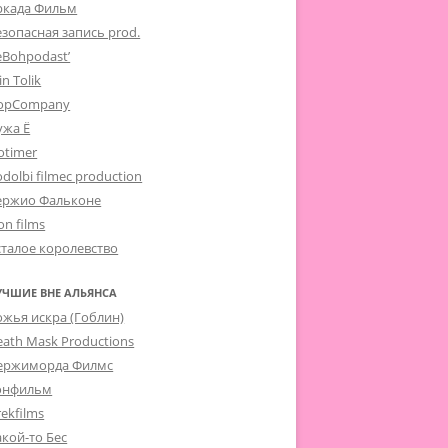
ркада Фильм
езопасная запись prod.
eBohpodast’
in Tolik
opCompany
ужа Ё
otimer
dolbi filmec production
ержио Фальконе
on films
сталое королевство
УЧШИЕ ВНЕ АЛЬЯНСА
ожья искра (Гоблин)
eath Mask Productions
ержиморда Филмс
онфильм
ekfilms
акой-то Бес