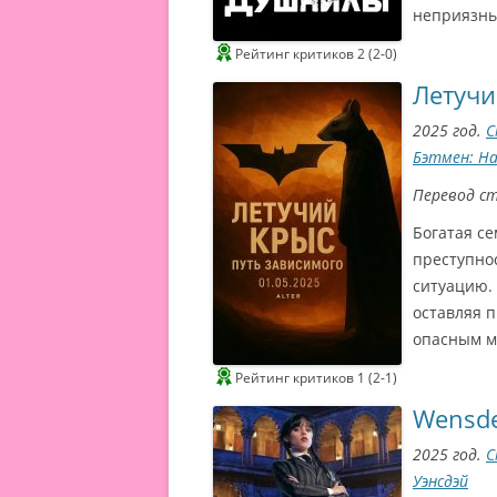
неприязнь
Рейтинг критиков 2 (2-0)
Летучи
2025 год.
С
Бэтмен: Н
Перевод с
Богатая с
преступно
ситуацию. 
оставляя п
опасным 
Рейтинг критиков 1 (2-1)
Wensd
2025 год.
С
Уэнсдэй