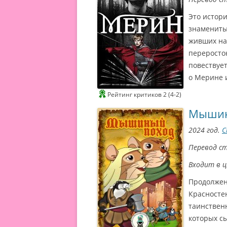
Это истор
знамениты
живших на 
переросток
повествуе
о Мерине 
Рейтинг критиков 2 (4-2)
Мышин
2024 год.
С
Перевод с
Входит в 
Продолжен
Красносте
таинствен
которых с