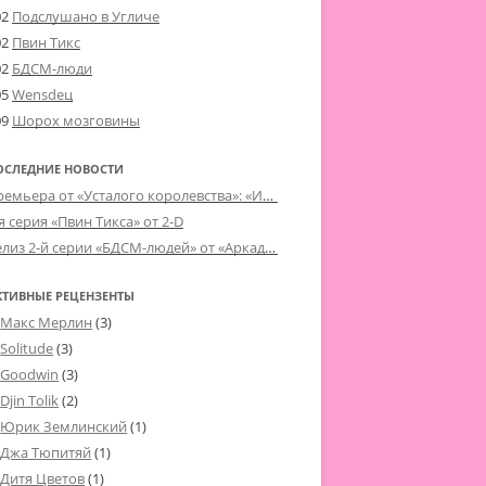
02
Подслушано в Угличе
02
Пвин Тикс
02
БДСМ-люди
05
Wensdeц
09
Шорох мозговины
ОСЛЕДНИЕ НОВОСТИ
Премьера от «Усталого королевства»: «Игорь начал»
я серия «Пвин Тикса» от 2-D
Релиз 2-й серии «БДСМ-людей» от «Аркада Фильм»
КТИВНЫЕ РЕЦЕНЗЕНТЫ
Макс Мерлин
(3)
Solitude
(3)
Goodwin
(3)
Djin Tolik
(2)
Юрик Землинский
(1)
Джа Тюпитяй
(1)
Дитя Цветов
(1)