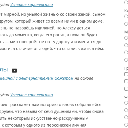
тудии
Усталое королевство
К
ёт мирной, но унылой жизнью со своей женой, сыном
ругом, который живёт со всеми ними в одном доме.
знь не назовёшь идиллией, но Алексу деться
М
лоть до момента, когда его ранят, а пока он будет
ть — мир повернёт не на ту дорогу и изменится до
ости, в отличие от людей, что остались жить в нём.
лы
Г
мешной с альтернативным сюжетом
на основе
тудии
Усталое королевство
Ф
оект расскажет вам историю о вновь собравшейся
друзей, что называют себя душнилами, чтобы снова
дить некоторым искусственно-раскрученным
 к которым у одного из персонажей личная