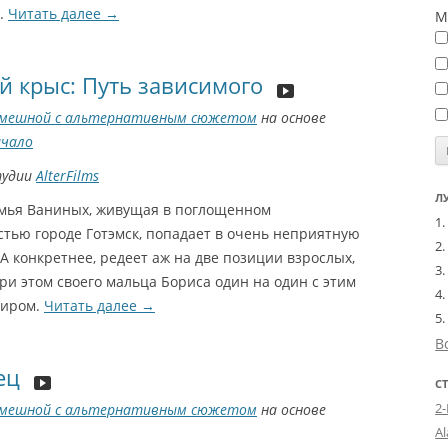
.
Читать далее
→
М
й крыс: Путь зависимого
мешной с альтернативным сюжетом
на основе
ачало
тудии
AlterFilms
Л
емья Ваниных, живущая в поглощенном
стью городе Готэмск, попадает в очень неприятную
А конкретнее, редеет аж на две позиции взрослых,
ри этом своего мальца Бориса один на один с этим
миром.
Читать далее
→
В
eц
С
2
мешной с альтернативным сюжетом
на основе
A