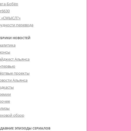
ега-Бобёр
er6630
Г «СМЫСЛ?»
рудности перевода
УБРИКИ НОВОСТЕЙ
налитика
нонсы
айджест Альянса
нтервью
ёртвые проекты
овости Альянса
одкасты
ремии
рочее
елизы
еховой обзор
ЕДАВНИЕ ЭПИЗОДЫ СЕРИАЛОВ