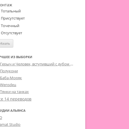
онтаж
Тотальный
Присутствует
Точечный
Отсутствует
УЧШЕЕ ИЗ ВЫБОРКИ
Герыч и Человек, вступивший с дубом в близкие контакты третьей степени
Полукони
Баба-Моряк
Wensdeц
Тянки на танках
се 14 переводов
ТУДИИ АЛЬЯНСА
-D
lamat Studio