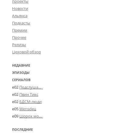
проекты
Новости
Альянса
Подкасты
Премии
Прочее
Релизы
Цеховой обзор
НЕДАВНИЕ
ЭПИЗОДЫ
СЕРИАЛОВ
e02
Подслушано в Угличе
e02
Пвин Тикс
e02
БДСМ-люди
e05
Wensdeц
e09
Шорох мозговины
ПОСЛЕДНИЕ