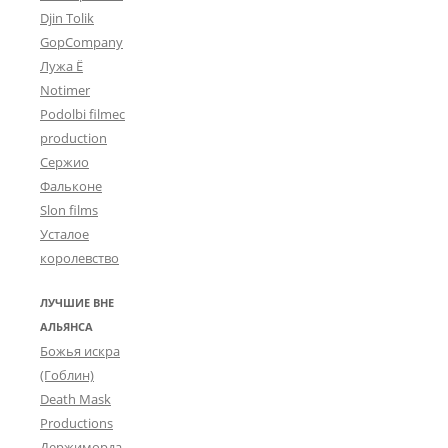
Djin Tolik
GopCompany
Лужа Ё
Notimer
Podolbi filmec
production
Сержио
Фальконе
Slon films
Усталое
королевство
ЛУЧШИЕ ВНЕ
АЛЬЯНСА
Божья искра
(Гоблин)
Death Mask
Productions
Держиморда