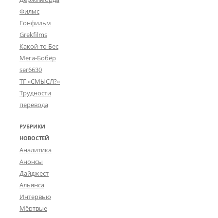
Филмс
Гонфильм
Grekfilms
Какой-то Бес
Мега-Бобёр
ser6630
ТГ «СМЫСЛ?»
Трудности
перевода
РУБРИКИ
НОВОСТЕЙ
Аналитика
Анонсы
Дайджест
Альянса
Интервью
Мёртвые