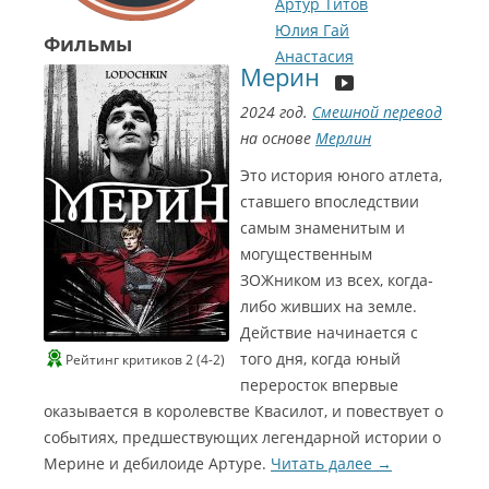
Артур Титов
Юлия Гай
Фильмы
Анастасия
Мерин
Крылова
2024 год.
Смешной перевод
на основе
Мерлин
Это история юного атлета,
ставшего впоследствии
самым знаменитым и
могущественным
ЗОЖником из всех, когда-
либо живших на земле.
Действие начинается с
того дня, когда юный
Рейтинг критиков 2 (4-2)
переросток впервые
оказывается в королевстве Квасилот, и повествует о
событиях, предшествующих легендарной истории о
Мерине и дебилоиде Артуре.
Читать далее
→