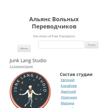
Альянс Вольных
Переводчиков
the Union of Free Translators
Найти:
Перейти к содержимому
Меню
Junk Lang Studio
2 комментария
Состав студии
Евгений
Кораблёв
Дмитрий
Лодочкин
Марина