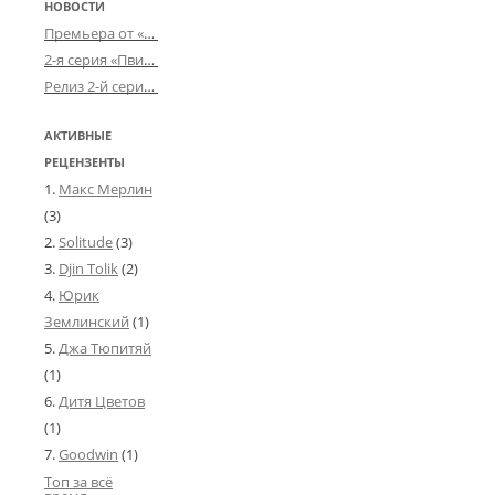
НОВОСТИ
Премьера от «Усталого королевства»: «Игорь начал»
2-я серия «Пвин Тикса» от 2-D
Релиз 2-й серии «БДСМ-людей» от «Аркада Фильм»
АКТИВНЫЕ
РЕЦЕНЗЕНТЫ
Макс Мерлин
(3)
Solitude
(3)
Djin Tolik
(2)
Юрик
Землинский
(1)
Джа Тюпитяй
(1)
Дитя Цветов
(1)
Goodwin
(1)
Топ за всё