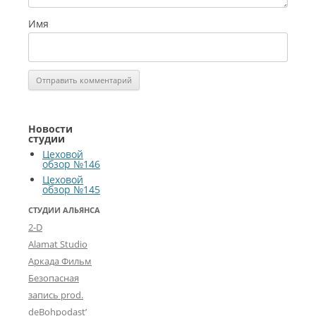
Имя
Новости
студии
Цеховой
обзор №146
Цеховой
обзор №145
СТУДИИ АЛЬЯНСА
2-D
Alamat Studio
Аркада Фильм
Безопасная
запись prod.
deBohpodast’