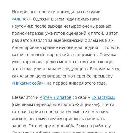
Интересные новости приходят и со студии
«Альпок»
. Одессит в этом году прямо-таки
неутомим: после выхода четырёх очень разных
полнометражек уже готов сценарий к пятой. В этот
раз автор взялся за американский фильм из 80-х.
Анонсирована крайне необычная подача — то есть,
какой-то новый творческий эксперимент. Озвучка
уже стартовала, релиз может состояться в конце
этого года или в начале следующего. Вспоминается,
как Альпок целенаправленно перенёс премьеру
«Никаких собак»
на первое января этого года.
Шевелится и
Артём Липатов
со своим
«Участком»
(смешным переводом второго «Хищника»). Почти
готовая серия сгорела летом вместе с жёстким
диском, поэтому озвучку пришлось начинать
заново. Готово примерно 40%. Если на работе у
Липатова не будет какого-то дикого ажиотажа, есть