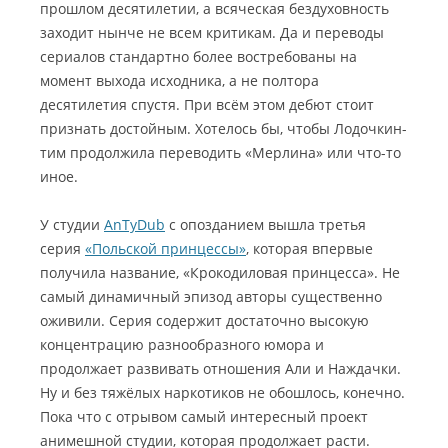
прошлом десятилетии, а всяческая бездуховность
заходит нынче не всем критикам. Да и переводы
сериалов стандартно более востребованы на
момент выхода исходника, а не полтора
десятилетия спустя. При всём этом дебют стоит
признать достойным. Хотелось бы, чтобы Лодочкин-
тим продолжила переводить «Мерлина» или что-то
иное.
У студии
AnTyDub
с опозданием вышла третья
серия
«Польской принцессы»
, которая впервые
получила название, «Крокодиловая принцесса». Не
самый динамичный эпизод авторы существенно
оживили. Серия содержит достаточно высокую
концентрацию разнообразного юмора и
продолжает развивать отношения Али и Наждачки.
Ну и без тяжёлых наркотиков не обошлось, конечно.
Пока что с отрывом самый интересный проект
анимешной студии, которая продолжает расти.