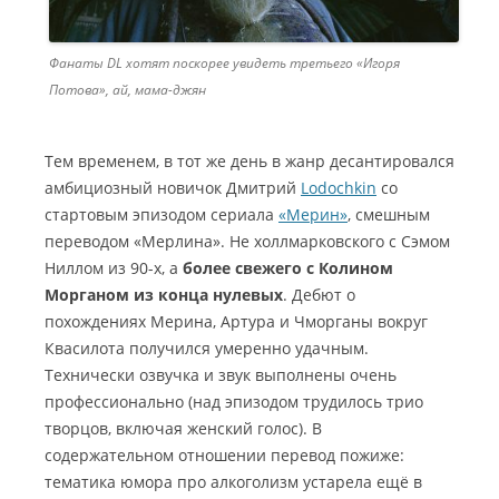
Фанаты DL хотят поскорее увидеть третьего «Игоря
Потова», ай, мама-джян
Тем временем, в тот же день в жанр десантировался
амбициозный новичок Дмитрий
Lodochkin
со
стартовым эпизодом сериала
«Мерин»
, смешным
переводом «Мерлина». Не холлмарковского с Сэмом
Ниллом из 90-х, а
более свежего с Колином
Морганом из конца нулевых
. Дебют о
похождениях Мерина, Артура и Чморганы вокруг
Квасилота получился умеренно удачным.
Технически озвучка и звук выполнены очень
профессионально (над эпизодом трудилось трио
творцов, включая женский голос). В
содержательном отношении перевод пожиже:
тематика юмора про алкоголизм устарела ещё в