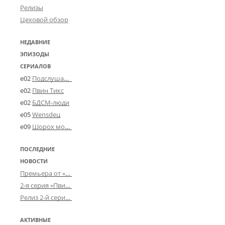
Релизы
Цеховой обзор
НЕДАВНИЕ
ЭПИЗОДЫ
СЕРИАЛОВ
e02
Подслушано в Угличе
e02
Пвин Тикс
e02
БДСМ-люди
e05
Wensdeц
e09
Шорох мозговины
ПОСЛЕДНИЕ
НОВОСТИ
Премьера от «Усталого королевства»: «Игорь начал»
2-я серия «Пвин Тикса» от 2-D
Релиз 2-й серии «БДСМ-людей» от «Аркада Фильм»
АКТИВНЫЕ