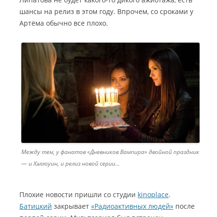
шансы на релиз в этом году. Впрочем, со сроками у
Артёма обычно все плохо.
Между тем, у фанатов «Дневников Вампира» двойной праздник
— и Хэллоуин, и релиз новой серии…
Плохие новости пришли со студии
kinoplace
.
Батицкий
закрывает
«Радиоактивных людей»
после