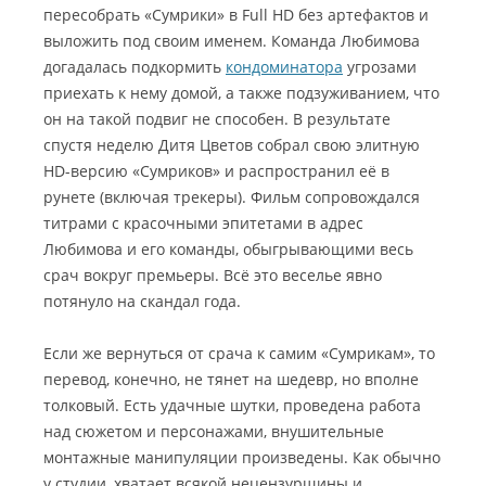
пересобрать «Сумрики» в Full HD без артефактов и
выложить под своим именем. Команда Любимова
догадалась подкормить
кондоминатора
угрозами
приехать к нему домой, а также подзуживанием, что
он на такой подвиг не способен. В результате
спустя неделю Дитя Цветов собрал свою элитную
HD-версию «Сумриков» и распространил её в
рунете (включая трекеры). Фильм сопровождался
титрами с красочными эпитетами в адрес
Любимова и его команды, обыгрывающими весь
срач вокруг премьеры. Всё это веселье явно
потянуло на скандал года.
Если же вернуться от срача к самим «Сумрикам», то
перевод, конечно, не тянет на шедевр, но вполне
толковый. Есть удачные шутки, проведена работа
над сюжетом и персонажами, внушительные
монтажные манипуляции произведены. Как обычно
у студии, хватает всякой нецензурщины и