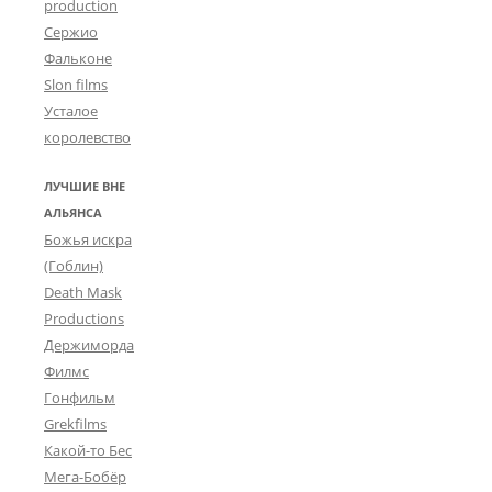
production
Сержио
Фальконе
Slon films
Усталое
королевство
ЛУЧШИЕ ВНЕ
АЛЬЯНСА
Божья искра
(Гоблин)
Death Mask
Productions
Держиморда
Филмс
Гонфильм
Grekfilms
Какой-то Бес
Мега-Бобёр