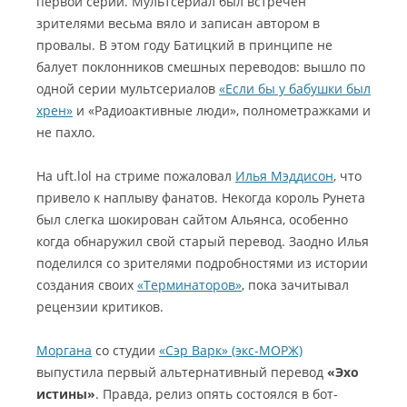
первой серии. Мультсериал был встречен
зрителями весьма вяло и записан автором в
провалы. В этом году Батицкий в принципе не
балует поклонников смешных переводов: вышло по
одной серии мультсериалов
«Если бы у бабушки был
хрен»
и «Радиоактивные люди», полнометражками и
не пахло.
На uft.lol на стриме пожаловал
Илья Мэддисон
, что
привело к наплыву фанатов. Некогда король Рунета
был слегка шокирован сайтом Альянса, особенно
когда обнаружил свой старый перевод. Заодно Илья
поделился со зрителями подробностями из истории
создания своих
«Терминаторов»
, пока зачитывал
рецензии критиков.
Моргана
со студии
«Сэр Варк» (экс-МОРЖ)
выпустила первый альтернативный перевод
«Эхо
истины»
. Правда, релиз опять состоялся в бот-