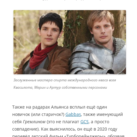
Заслуженные мастера спирта международного кваса всея
Квасилота, Мерин и Артур собственными персонами
Также на радарах Альянса всплыл ещё один
новичок (или старичок?)
Gabbas
, также именующий
себя
Гремлином
(это не плагиат
GCS
, а просто
совпадение). Как выяснилось, он ещё в 2020 году
перевёл детский фильм «Турборейнджеры», обозвав