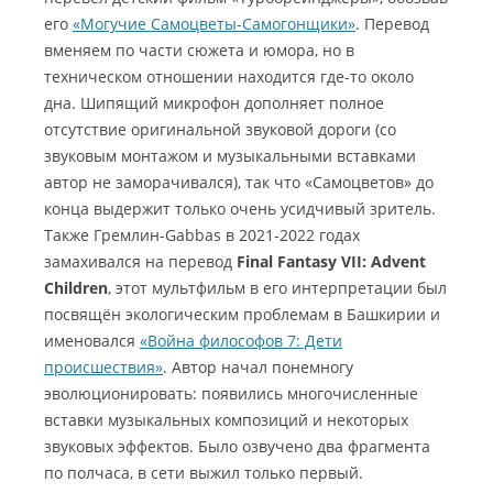
его
«Могучие Самоцветы-Самогонщики»
. Перевод
вменяем по части сюжета и юмора, но в
техническом отношении находится где-то около
дна. Шипящий микрофон дополняет полное
отсутствие оригинальной звуковой дороги (со
звуковым монтажом и музыкальными вставками
автор не заморачивался), так что «Самоцветов» до
конца выдержит только очень усидчивый зритель.
Также Гремлин-Gabbas в 2021-2022 годах
замахивался на перевод
Final Fantasy VII: Advent
Children
, этот мультфильм в его интерпретации был
посвящён экологическим проблемам в Башкирии и
именовался
«Война философов 7: Дети
происшествия»
. Автор начал понемногу
эволюционировать: появились многочисленные
вставки музыкальных композиций и некоторых
звуковых эффектов. Было озвучено два фрагмента
по полчаса, в сети выжил только первый.