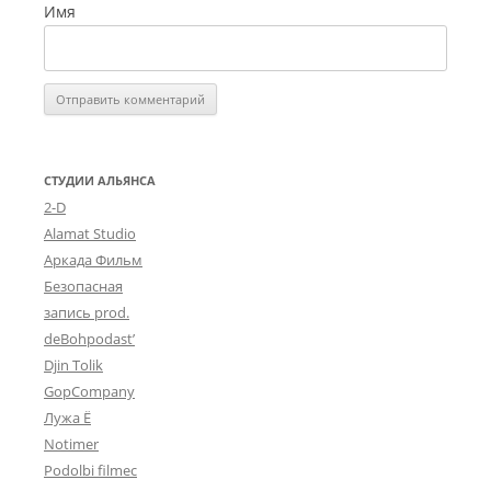
Имя
СТУДИИ АЛЬЯНСА
2-D
Alamat Studio
Аркада Фильм
Безопасная
запись prod.
deBohpodast’
Djin Tolik
GopCompany
Лужа Ё
Notimer
Podolbi filmec