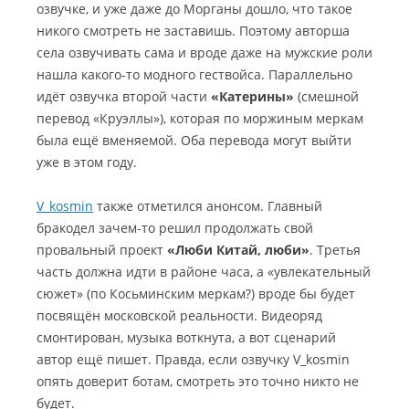
озвучке, и уже даже до Морганы дошло, что такое
никого смотреть не заставишь. Поэтому авторша
села озвучивать сама и вроде даже на мужские роли
нашла какого-то модного гествойса. Параллельно
идёт озвучка второй части
«Катерины»
(смешной
перевод «Круэллы»), которая по моржиным меркам
была ещё вменяемой. Оба перевода могут выйти
уже в этом году.
V_kosmin
также отметился анонсом. Главный
бракодел зачем-то решил продолжать свой
провальный проект
«Люби Китай, люби»
. Третья
часть должна идти в районе часа, а «увлекательный
сюжет» (по Косьминским меркам?) вроде бы будет
посвящён московской реальности. Видеоряд
смонтирован, музыка воткнута, а вот сценарий
автор ещё пишет. Правда, если озвучку V_kosmin
опять доверит ботам, смотреть это точно никто не
будет.