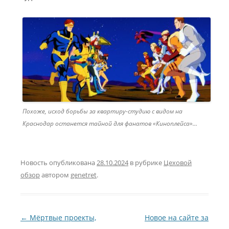
Похоже, исход борьбы за квартиру-студию с видом на
Краснодар останется тайной для фанатов «Киноплейса»…
Новость опубликована
28.10.2024
в рубрике
Цеховой
обзор
автором
genetret
.
Навигация по записям
←
Мёртвые проекты,
Новое на сайте за