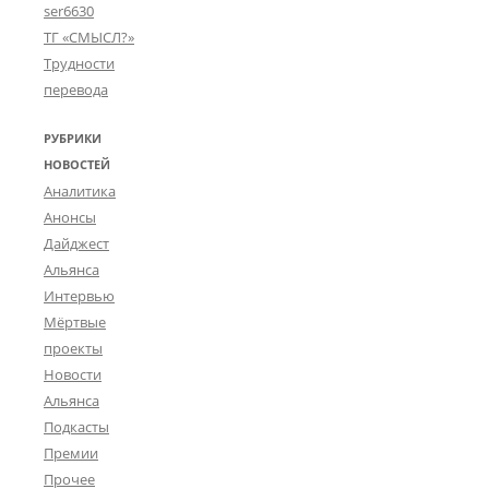
ser6630
ТГ «СМЫСЛ?»
Трудности
перевода
РУБРИКИ
НОВОСТЕЙ
Аналитика
Анонсы
Дайджест
Альянса
Интервью
Мёртвые
проекты
Новости
Альянса
Подкасты
Премии
Прочее