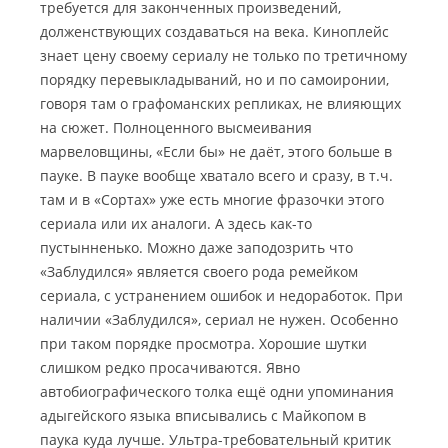
требуется для законченных произведений,
долженствующих создаваться на века. Киноплейс
знает цену своему сериалу не только по третичному
порядку перевыкладываний, но и по самоиронии,
говоря там о графоманских репликах, не влияющих
на сюжет. Полноценного высмеивания
марвеловщины, «Если бы» не даёт, этого больше в
пауке. В пауке вообще хватало всего и сразу, в т.ч.
там и в «Сортах» уже есть многие фразочки этого
сериала или их аналоги. А здесь как-то
пустынненько. Можно даже заподозрить что
«Заблудился» является своего рода ремейком
сериала, с устранением ошибок и недоработок. При
наличии «Заблудился», сериал не нужен. Особенно
при таком порядке просмотра. Хорошие шутки
слишком редко просачиваются. Явно
автобиографического толка ещё одни упоминания
адыгейского языка вписывались с Майкопом в
паука куда лучше. Ультра-требовательный критик