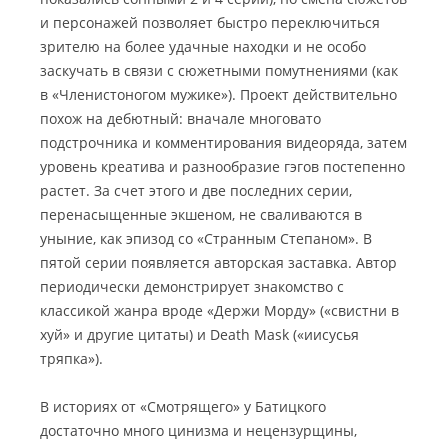
и персонажей позволяет быстро переключиться
зрителю на более удачные находки и не особо
заскучать в связи с сюжетными помутнениями (как
в «Членистоногом мужике»). Проект действительно
похож на дебютный: вначале многовато
подстрочника и комментирования видеоряда, затем
уровень креатива и разнообразие гэгов постепенно
растет. За счет этого и две последних серии,
перенасыщенные экшеном, не сваливаются в
уныние, как эпизод со «Странным Степаном». В
пятой серии появляется авторская заставка. Автор
периодически демонстрирует знакомство с
классикой жанра вроде «Держи Морду» («свистни в
хуй» и другие цитаты) и Death Mask («иисусья
тряпка»).
В историях от «Смотрящего» у Батицкого
достаточно много цинизма и нецензурщины,