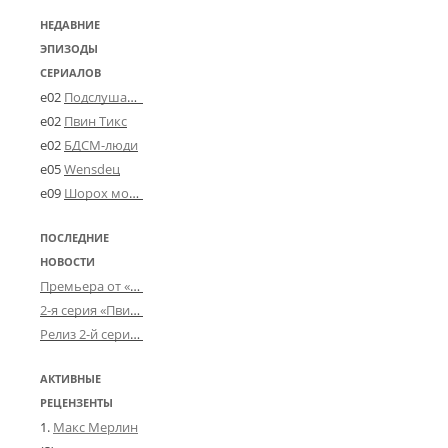
НЕДАВНИЕ
ЭПИЗОДЫ
СЕРИАЛОВ
e02
Подслушано в Угличе
e02
Пвин Тикс
e02
БДСМ-люди
e05
Wensdeц
e09
Шорох мозговины
ПОСЛЕДНИЕ
НОВОСТИ
Премьера от «Усталого королевства»: «Игорь начал»
2-я серия «Пвин Тикса» от 2-D
Релиз 2-й серии «БДСМ-людей» от «Аркада Фильм»
АКТИВНЫЕ
РЕЦЕНЗЕНТЫ
Макс Мерлин