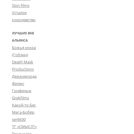
Slon films
Усталое
королевство
ЛУЧШИЕ ВНЕ
АЛЬЯНСА
Божья искра
(Гоблин)
Death Mask
Productions
Держиморда
Филмс
Гонфильм
Grekfilms
Какой-то Бес
Мега-Бобёр
ser6630
ТГ «СМЫСЛ?»
Трудности