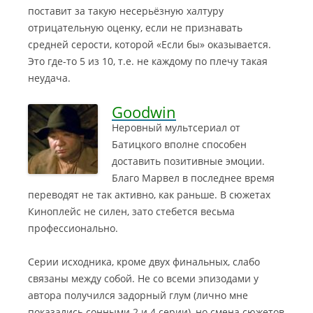
поставит за такую несерьёзную халтуру
отрицательную оценку, если не признавать
средней серости, которой «Если бы» оказывается.
Это где-то 5 из 10, т.е. не каждому по плечу такая
неудача.
Goodwin
Неровный мультсериал от
Батицкого вполне способен
доставить позитивные эмоции.
Благо Марвел в последнее время
переводят не так активно, как раньше. В сюжетах
Киноплейс не силен, зато стебется весьма
профессионально.
Серии исходника, кроме двух финальных, слабо
связаны между собой. Не со всеми эпизодами у
автора получился задорный глум (лично мне
показались сонными 2 и 4 серии), но смена сюжетов