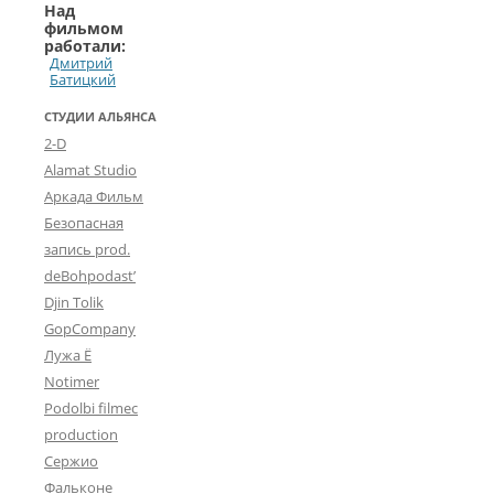
Над
фильмом
работали:
Дмитрий
Батицкий
СТУДИИ АЛЬЯНСА
2-D
Alamat Studio
Аркада Фильм
Безопасная
запись prod.
deBohpodast’
Djin Tolik
GopCompany
Лужа Ё
Notimer
Podolbi filmec
production
Сержио
Фальконе