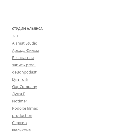
СТУДИИ АЛЬЯНСА
2-D
Alamat Studio
Аркада Фильм
Безопасная
запись prod.
deBohpodast’
Djin Tolik
GopCompany
Лужа Ё
Notimer
Podolbi filmec
production
Сержио
Фальконе