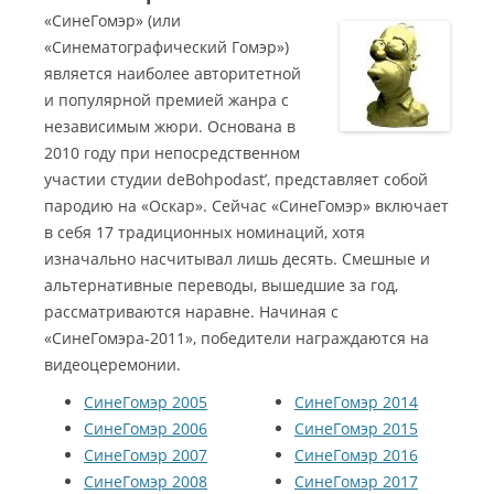
«СинеГомэр» (или
«Синематографический Гомэр»)
является наиболее авторитетной
и популярной премией жанра с
независимым жюри. Основана в
2010 году при непосредственном
участии студии deBohpodast’, представляет собой
пародию на «Оскар». Сейчас «СинеГомэр» включает
в себя 17 традиционных номинаций, хотя
изначально насчитывал лишь десять. Смешные и
альтернативные переводы, вышедшие за год,
рассматриваются наравне. Начиная с
«СинеГомэра-2011», победители награждаются на
видеоцеремонии.
СинеГомэр 2005
СинеГомэр 2014
СинеГомэр 2006
СинеГомэр 2015
СинеГомэр 2007
СинеГомэр 2016
СинеГомэр 2008
СинеГомэр 2017