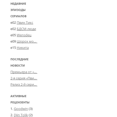
НЕДАВНИЕ
ЭПИЗОДЫ
СЕРИАЛОВ
e02
Пвин Тикс
e02
БДСМ-люди
e05
Wensdeц
e09
Шорох мозговины
e15
Никита
ПОСЛЕДНИЕ
НОВОСТИ
Премьера от «Усталого королевства»: «Игорь начал»
2-я серия «Пвин Тикса» от 2-D
Релиз 2-й серии «БДСМ-людей» от «Аркада Фильм»
АКТИВНЫЕ
РЕЦЕНЗЕНТЫ
Goodwin
(3)
Djin Tolik
(2)