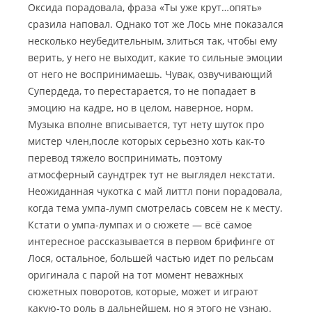
Оксида порадовала, фраза «Ты уже крут…опять»
сразила наповал. Однако тот же Лось мне показался
несколько неубедительным, злиться так, чтобы ему
верить, у него не выходит, какие то сильные эмоции
от него не воспринимаешь. Чувак, озвучивающий
Супердеда, то перестарается, то не попадает в
эмоцию на кадре, но в целом, наверное, норм.
Музыка вполне вписывается, тут нету шуток про
мистер член,после которых серьезно хоть как-то
перевод тяжело воспринимать, поэтому
атмосферный саундтрек тут не выглядел некстати.
Неожиданная чукотка с май литтл пони порадовала,
когда тема умпа-лумп смотрелась совсем не к месту.
Кстати о умпа-лумпах и о сюжете — всё самое
интересное рассказывается в первом брифинге от
Лося, остальное, большей частью идет по рельсам
оригинала с парой на тот момент неважных
сюжетных поворотов, которые, может и играют
какую-то роль в дальнейшем, но я этого не узнаю.