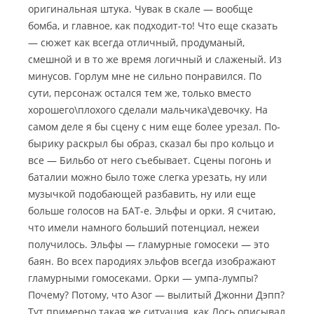
оригинальная штука. Чувак в скале — вообще
бомба, и главное, как подходит-то! Что еще сказать
— сюжет как всегда отличный, продуманый,
смешной и в то же время логичный и слаженый. Из
минусов. Горлум мне не сильно понравился. По
сути, персонаж остался тем же, только вместо
хорошего\плохого сделали мальчика\девочку. На
самом деле я бы сцену с ним еще более урезал. По-
бырику раскрыл бы образ, сказал бы про кольцо и
все — Бильбо от него съебывает. Сцены погонь и
баталии можно было тоже слегка урезать, ну или
музычкой подобающей разбавить, ну или еще
больше голосов на БАТ-е. Эльфы и орки. Я считаю,
что имели намного больший потенциал, нежеи
получилось. Эльфы — гламурные гомосеки — это
баян. Во всех пародиях эльфов всегда изображают
гламурными гомосеками. Орки — умпа-лумпы?
Почему? Потому, что Азог — вылитый Джонни Дэпп?
Тут примерно такая же ситуация, как Лось описывал