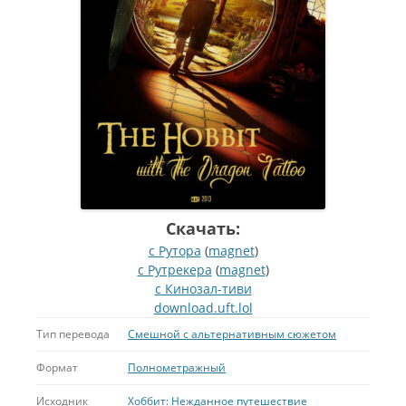
Скачать:
с Рутора
(
magnet
)
с Рутрекера
(
magnet
)
с Кинозал-тиви
download.uft.lol
Тип перевода
Смешной с альтернативным сюжетом
Формат
Полнометражный
Исходник
Хоббит: Нежданное путешествие