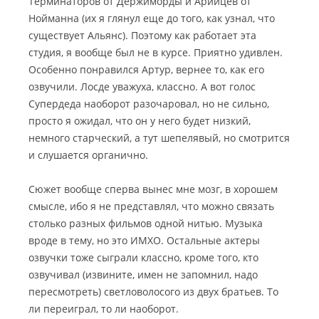
Терминаторов от Держиморды и Арийцев от
Нойманна
(их я глянул еще до того, как узнал, что
существует Альянс). Поэтому как работает эта
студия, я вообще был не в курсе. Приятно удивлен.
Особенно понравился Артур, вернее то, как его
озвучили. Лосде уважуха, классно. А вот голос
Супердеда наоборот разочаровал, но не сильно,
просто я ожидал, что он у него будет низкий,
немного старческий, а тут шепелявый, но смотрится
и слушается органично.
Сюжет вообще сперва вынес мне мозг, в хорошем
смысле, ибо я не представлял, что можно связать
столько разных фильмов одной нитью. Музыка
вроде в тему, но это ИМХО. Остальные актеры
озвучки тоже сыграли классно, кроме того, кто
озвучивал (извините, имен не запомнил, надо
пересмотреть) светловолосого из двух братьев. То
ли переиграл, то ли наоборот.