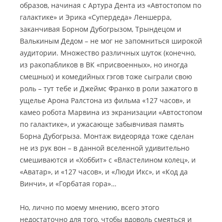
образов, начиная с Артура Дента из «Автостопом по
галактике» и Эрика «Супердеда» Леншерра,
заканчивая Борном Дубогрызом, Трындецом и
Валькиным Дедом – не мог не запомниться широкой
аудитории. Множество различных шуток (конечно,
из ракопабликов в ВК «присвоенных», но иногда
смешных) и комедийных гэгов тоже сыграли свою
роль – тут тебе и Джеймс Франко в роли зажатого в
ущелье Арона Ралстона из фильма «127 часов», и
камео робота Марвина из экранизации «Автостопом
по галактике», и ужасающе забывчивая память
Борна Дубогрыза. Монтаж видеоряда тоже сделан
не из рук вон – в данной вселенной удивительно
смешиваются и «Хоббит» с «Властелином колец», и
«Аватар», и «127 часов», и «Люди Икс», и «Код да
Винчи», и «Горбатая гора»…
Но, лично по моему мнению, всего этого
недостаточно для того, чтобы вдоволь смеяться и