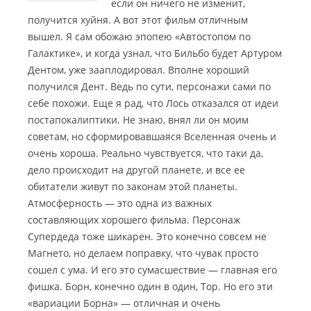
если он ничего не изменит,
получится хуйня. А вот этот фильм отличным
вышел.
Я сам обожаю эпопею «Автостопом по
Галактике», и когда узнал, что Бильбо будет Артуром
Дентом, уже зааплодировал. Вполне хороший
получился Дент. Ведь по сути, персонажи сами по
себе похожи. Еще я рад, что Лось отказался от идеи
постапокалиптики. Не знаю, внял ли он моим
советам, но сформировавшаяся Вселенная очень и
очень хороша. Реально чувствуется, что таки да,
дело происходит на другой планете, и все ее
обитатели живут по законам этой планеты.
Атмосферность — это одна из важных
составляющих хорошего фильма. Персонаж
Супердеда тоже шикарен. Это конечно совсем не
Магнето, но делаем поправку, что чувак просто
сошел с ума. И его это сумасшествие — главная его
фишка. Борн, конечно один в один, Тор. Но его эти
«вариации Борна» — отличная и очень