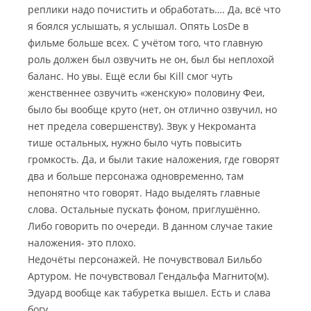
реплики надо почистить и обработать…. Да, всё что
я боялся услышать, я услышал. Опять LosDe в
фильме больше всех. С учётом того, что главную
роль должен был озвучить не он, был бы неплохой
баланс. Но увы. Ещё если бы Kill cмог чуть
женственнее озвучить «женскую» половину Феи,
было бы вообще круто (нет, он отлично озвучил, но
нет предела совершенству). Звук у Некроманта
тише остальных, нужно было чуть повысить
громкость. Да, и были такие наложения, где говорят
два и больше персонажа одновременно, там
непонятно что говорят. Надо выделять главные
слова. Остальные пускать фоном, приглушённо.
Либо говорить по очереди. В данном случае такие
наложения- это плохо.
Недочёты персонажей. Не почувствовал Бильбо
Артуром. Не почувствовал Гендальфа Магнито(м).
Эдуард вообще как табуретка вышел. Есть и слава
богу.