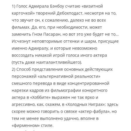
1) Голос Адмирала Бэнбоу считаю «визитной
карточкой» творений Дебохподаст, несмотря на то,
что звучит он, к сожалению, далеко не во всех
фильмах. Да, его, при необходимости, может
заменить Гном Пасаран, но вот это уже будет не то…
Исчезнут неповторимые оттенки и шарм, присущие
именно Адмиралу, и которые невозможно
воссоздать никакой игрой голоса иного актера
(пусть даже наиталантливейшего).
2) Способ представления основных действующих
персонажей «альтернативной реальности»
смешного перевода в виде концентрированной
нарезки кадров из фильмографии конкретного
актера в «Хоббите» выражен не так ярко и
агрессивно, как, скажем, в «Холодных Ниграх»; здесь
скорее можно говорить о связке «актер-фабула», но
тем не менее выполнено удачно, вполне в
«фирменном» стиле.