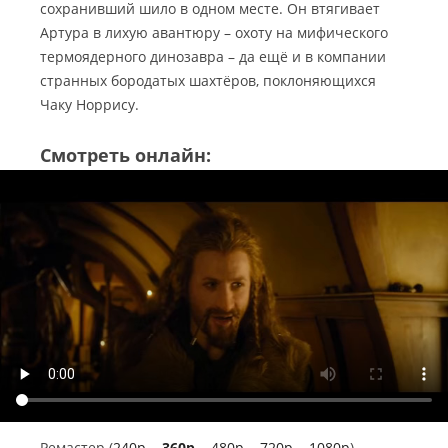
сохранивший шило в одном месте.
Он втягивает
Артура в лихую авантюру – охоту на мифического
термоядерного динозавра – да ещё и в компании
странных бородатых шахтёров, поклоняющихся
Чаку Норрису.
Смотреть онлайн:
Ремастер (
240p
,
360p
,
480p
,
720p
,
1080p
)