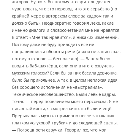
автора». Ну, хотя бы потому что зритель должен
чувствовать, что это перевод, что это серьёзно (по
крайней мере в авторском слове за кадром так и
должно быть). Неоднократно говорил Лёхе, какие
именно диалоги и словосочетания мне не нравятся.
В ответ: «Мне так нравится», и никаких изменений.
Поэтому даже не буду приводить все не
понравившиеся обороты речи (я их и не записывал,
потому что знаю — бесполезно). — Зачем было
вводить баб-шахтёрш, если они в итоге озвучены
мужским голосом? Если бы за них басила девчонка,
было бы прикольнее. А так, в целом неплохая идея
без хорошего исполнения не «выстрелила».
Техническое несовершенство. Были левые кадры.
Точно — перед появлением моего персонажа. Я не
писал тайминги, я смотрел кино, но были и ещё.
Прерывалась музыка примерно после затыкания
платком «слуховой трубки» и до следующей сцены.
— Погрешности озвучки. Говорил же, что мои