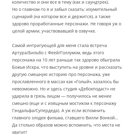
количество и они все в тему (как и саундтрек).
Но о главном-то я и забыл сказать: изумительный
сценарий (на котором все и держится), а также
здорово проработанные персонажи. Не говоря уж о
целой армии, участвовавшей в озвучке.
Самой интригующей для меня стала встреча
Артура/Бильбо с Феей/Голлумом, ведь этого
персонажа на 10 лет раньше так здорово обыграла
Божья Искра, что выступить на уровне и рассказать
другую смешную историю про персонажа, уже
прославленного в массах как «Голый», казалось бы
невозможно. Но и здесь студия «Дебохподаст» не
ударила в грязь лицом — получилось не менее
смешно (еще и с изящным мостиком к персонажу
Гэндальфа/Супердеда). А уж если вспомнить
главного злодея фильма, ставшего Вилли Вонкой…
Да столько образов можно вспомнить, что места не
хватит!