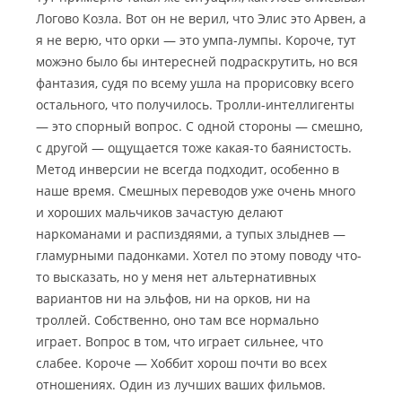
Логово Козла. Вот он не верил, что Элис это Арвен, а
я не верю, что орки — это умпа-лумпы. Короче, тут
можэно было бы интересней подраскрутить, но вся
фантазия, судя по всему ушла на прорисовку всего
остального, что получилось. Тролли-интеллигенты
— это спорный вопрос. С одной стороны — смешно,
с другой — ощущается тоже какая-то баянистость.
Метод инверсии не всегда подходит, особенно в
наше время. Смешных переводов уже очень много
и хороших мальчиков зачастую делают
наркоманами и распиздяями, а тупых злыднев —
гламурными падонками. Хотел по этому поводу что-
то высказать, но у меня нет альтернативных
вариантов ни на эльфов, ни на орков, ни на
троллей. Собственно, оно там все нормально
играет. Вопрос в том, что играет сильнее, что
слабее. Короче — Хоббит хорош почти во всех
отношениях. Один из лучших ваших фильмов.