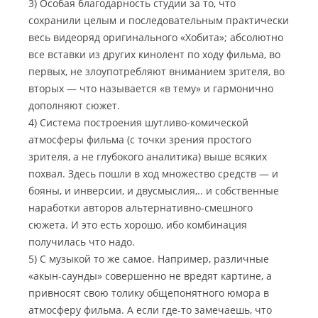
3) Особая благодарность студии за то, что
сохранили целым и последовательным практически
весь видеоряд оригинального «Хобита»; абсолютно
все вставки из других кинолент по ходу фильма, во
первых, не злоупотребляют вниманием зрителя, во
вторых — что называется «в тему» и гармонично
дополняют сюжет.
4) Система построения шутливо-комической
атмосферы фильма (с точки зрения простого
зрителя, а не глубокого аналитика) выше всяких
похвал. Здесь пошли в ход множество средств — и
бояны, и инверсии, и двусмыслия,.. и собственные
наработки авторов альтернативно-смешного
сюжета. И это есть хорошо, ибо комбинация
получилась что надо.
5) С музыкой то же самое. Например, различные
«акын-саунды» совершенно не вредят картине, а
привносят свою толику общепонятного юмора в
атмосферу фильма. А если где-то замечаешь, что