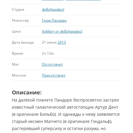
Студия
deBohpodast’
Режиссёр
Гном Пасаран
Цикл
Хоббит от deBohpodast’
Дата выхода
21 июня
2013
Время
2ч 13м
Мат
Отсутствует
Монтаж
Присутствует
Описание:
На далёкой планете Пандоре беспросветно застрял
известный галактический автостопщик Артур Дент
(в оригинале Бильбо). И однажды к нему заявляется
старый иксмен Магнето (в оригинале Гэндальф),
растерявший суперсилу и остатки разума, но