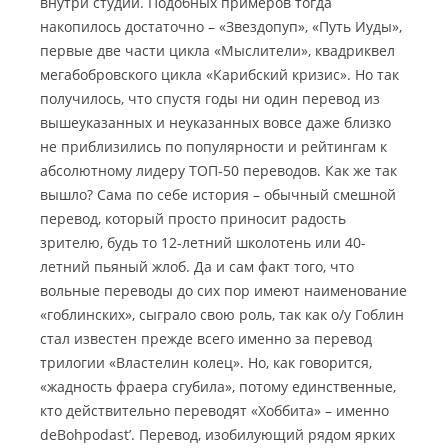
внутри студии. Подобных примеров тогда
накопилось достаточно – «Звездопуп», «Путь Иуды»,
первые две части цикла «Мыслители», квадриквел
мегабобровского цикла «Карибский кризис». Но так
получилось, что спустя годы ни один перевод из
вышеуказанных и неуказанных вовсе даже близко
не приблизились по популярности и рейтингам к
абсолютному лидеру ТОП-50 переводов. Как же так
вышло? Сама по себе история – обычный смешной
перевод, который просто приносит радость
зрителю, будь то 12-летний школотень или 40-
летний пьяный жлоб. Да и сам факт того, что
вольные переводы до сих пор имеют наименование
«гоблинских», сыграло свою роль, так как о/у Гоблин
стал известен прежде всего именно за перевод
трилогии «Властелин колец». Но, как говорится,
«жадность фраера сгубила», потому единственные,
кто действительно переводят «Хоббита» – именно
deBohpodast’. Перевод, изобилующий рядом ярких