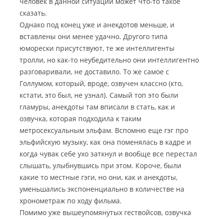
человек в данной ситуации может что-то такое
сказать.
Однако под конец уже и анекдотов меньше, и
вставлены они менее удачно. Другого типа
юморески присутствуют, те же интеллигенты
тролли, но как-то неубедительно они интеллигентно
разговаривали, не доставило. То же самое с
Голлумом, который, вроде, озвучен классно (кто,
кстати, это был, не узнал). Самый топ это были
гламуры, анекдоты там вписали в стать, как и
озвучка, которая подходила к таким
метросексуальным эльфам. Вспомню еще гэг про
эльфийскую музыку, как она поменялась в кадре и
когда чувак себе ухо заткнул и вообще все перестал
слышать, улыбнувшись при этом. Короче, были
какие то местные гэги, но они, как и анекдоты,
уменьшались экспоненциально в количестве на
хронометраж по ходу фильма.
Помимо уже вышеупомянутых гествойсов, озвучка