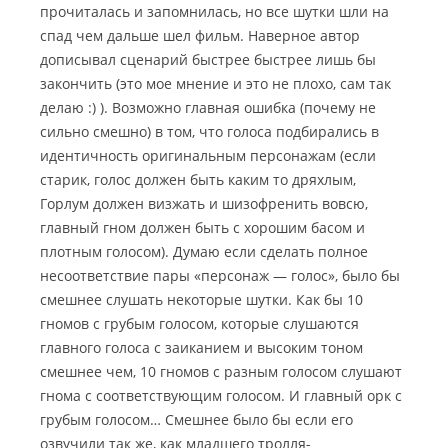
прочиталась и запомнилась, но все шутки шли на
спад чем дальше шел фильм. Наверное автор
дописывал сценарий быстрее быстрее лишь бы
закончить (это мое мнение и это не плохо, сам так
делаю :) ). Возможно главная ошибка (почему не
сильно смешно) в том, что голоса подбирались в
идентичность оригинальным персонажам (если
старик, голос должен быть каким то дряхлым,
Горлум должен визжать и шизофренить вовсю,
главный гном должен быть с хорошим басом и
плотным голосом). Думаю если сделать полное
несоответствие пары «персонаж — голос», было бы
смешнее слушать некоторые шутки. Как бы 10
гномов с грубым голосом, которые слушаются
главного голоса с заиканием и высоким тоном
смешнее чем, 10 гномов с разным голосом слушают
гнома с соответствующим голосом. И главный орк с
грубым голосом… Смешнее было бы если его
озвучили так же, как младшего тролля-