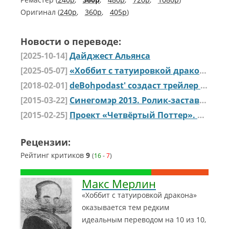
Оригинал (
240p
,
360p
,
405p
)
Новости о переводе:
[2025-10-14]
Дайджест Альянса
[2025-05-07]
«Хоббит с татуировкой дракона» от deBohpodast' — ремастеринг в 1080p
[2018-02-01]
deBohpodast' создаст трейлер "Хоббита с татуировкой дракона" при участии фанатов
[2015-03-22]
Cинегомэр 2013. Ролик-заставка
[2015-02-25]
Проект «Четвёртый Поттер». Перспективы. Часть 2
Рецензии:
Рейтинг критиков
9
(
16
-
7
)
Макс Мерлин
«Хоббит с татуировкой дракона»
оказывается тем редким
идеальным переводом на 10 из 10,