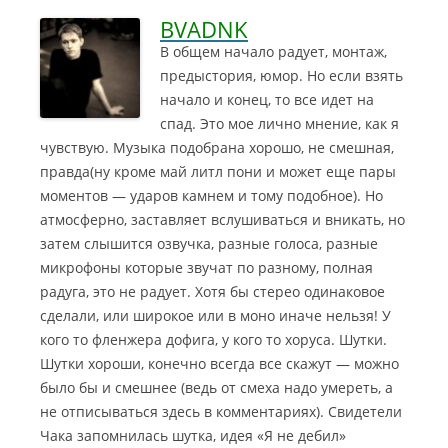
BVADNK
В общем начало радует, монтаж,
предыстория, юмор. Но если взять
начало и конец, то все идет на
спад. Это мое лично мнение, как я
чувствую. Музыка подобрана хорошо, не смешная,
правда
(ну кроме май литл пони и может еще пары
моментов — ударов камнем и тому подобное). Но
атмосферно, заставляет вслушиваться и вникать, но
затем слышится озвучка, разные голоса, разные
микрофоны которые звучат по разному, полная
радуга, это не радует. Хотя бы стерео одинаковое
сделали, или широкое или в моно иначе нельзя! У
кого то фленжера дофига, у кого то хоруса. Шутки.
Шутки хороши, конечно всегда все скажут — можно
было бы и смешнее (ведь от смеха надо умереть, а
не отписываться здесь в комментариях). Свидетели
Чака запомнилась шутка, идея «Я не дебил»