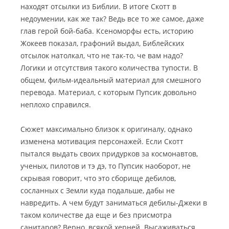
находят отсылки из Библии. В итоге Скотт в
недоумении, как же так? Ведь все то же самое, даже
глав герой бой-баба. Ксеноморфы есть, историю
Жокеев показал, графоний выдал, Библейских
отсылок натолкал, что не так-то, че вам надо?
Логики и отсутствия такого количества тупости. В
общем, фильм-идеальный материал для смешного
перевода. Материал, с которым Пупсик довольно
неплохо справился.
Сюжет максимально близок к оригиналу, однако
изменена мотивация персонажей. Если Скотт
пытался выдать своих придурков за космонавтов,
ученых, пилотов и тэ дэ, то Пупсик наоборот, не
скрывая говорит, что это сборище дебилов,
сосланных с Земли куда подальше, дабы не
навредить. А чем будут заниматься дебилы-Джеки в
таком количестве да еще и без присмотра
санитаров? Верно, всякой херней. Высаживаться