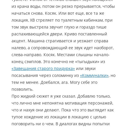
из крана воды, потом он резко прерывается, чтобы
начаться снова. Косяк. Или вот еще, все та же
локация, ХВ стреляет по туалетным кабинкам, при
том звук выстрела звучит глухо и гораздо тише
распахивающейся двери. Криво поставленный
акцент. Машина страгивается и уезжает справа
налево, а сопровождающий ее звук идет наоборот,
слева-направо. Косяк. Местами слышны начало-
конец сэмплов. Это конечно не «тыгыдыки» из
«Завещания старого придурка»
или звуки
посасывания через соломинку из
«Коммуналки»
, но
тем не менее. Доебался, ага. Могу себе это
позволить.
Про жидкий сюжет я уже сказал. Добавлю только,
что лично мне непонятна мотивация персонажей,
что и нахуя они делают. Пока что это выглядит как
тупое хождение из локации в локацию с целью
поговорить ни о чем. В диалогах видны попытки