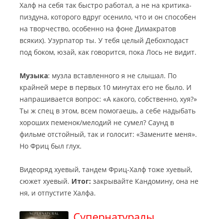
Халф на себя так быстро работал, а не на критика-
пиздуна, которого вдруг осенило, что и он способен
на творчество, особенно на фоне Димакратов
всяких). Узурпатор ты. У тебя целый Дебохподаст
под боком, юзай, как говорится, пока Лось не видит.
Музыка
: музла вставленного я не слышал. По
крайней мере в первых 10 минутах его не было. И
напрашивается вопрос: «А какого, собственно, хуя?»
Ты ж спец в этом, всем помогаешь, а себе надыбать
хороших пеменок/мелодий не сумел? Саунд в
фильме отстойный, так и голосит: «Замените меня».
Но Фриц был глух.
Видеоряд хуевый, тандем Фриц-Халф тоже хуевый,
сюжет хуевый.
Итог:
закрывайте Кандомину, она не
ня, и отпустите Халфа.
Супернатуралы