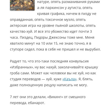
натуре, опять размахивания руками
а-ля паркинсон у аутиста, опять
кривая графика, ничем в пизду не
оправданная, опять токсичное музло, опять
актерская игра на уровне пьяной школоты, опять
качество-хуй.
И все это убожество идет почти 3
часа. Пиздец, Пидоры Джексоны тоже мне. Меня
хватило минут на 10 или 15, не знаю точно, я в
ступоре сидел, пока в себя не пришел и не вырубил.
Радует то, что это-таки последняя конвульсия
«Избранных», ну вас нахуй, заколачивайте крышку
гроба сами. Может как человеки вы не хуй, но как
студия переводов — хуй, хуже
«Каъла»
. Я, блять,
даже полноценную рецуху написать не могу.
7 лет они это делали, «Викинг» от смешного
перевода, ебанарот.