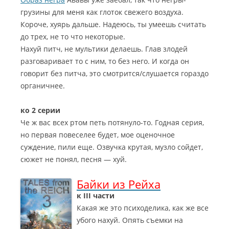
грузины для меня как глоток свежего воздуха.
Короче, хуярь дальше. Надеюсь, ты умеешь считать
до трех, не то что некоторые.
Нахуй питч, не мультики делаешь. Глав злодей
разговаривает то с ним, то без него. И когда он
говорит без питча, это смотрится/слушается гораздо
органичнее.
ко 2 серии
Че ж вас всех ртом петь потянуло-то. Годная серия,
но первая повеселее будет, мое оценочное
суждение, пили еще. Озвучка крутая, музло сойдет,
сюжет не понял, песня — хуй.
Байки из Рейха
к III части
Какая же это психоделика, как же все
убого нахуй. Опять съемки на