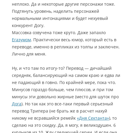
неплохо. Да и некоторые другие персонажи тоже.
Подтянуть уровень, наделить персонажей
нормальными интонациями и будет нехуевый
конкурент Догу.
Массовка озвучена тоже круто. Даже запахло
Егазумом
. Практически весь юмор, который есть в
переводе, именно в репликах из толпы и заключен.
Лично для меня.
Ну, и что там по итогу-то? Перевод — дичайший
середняк, балансирующий на самом краю и едва ли
не падающий в говно. По крайней мере, пока что.
Минусов гораздо больше, чем плюсов, и при том
минусы эти довольно жирные (место для шуток про
Дога
). Но так как это все-таки первый серьезный
перевод Трипера (не брать же в расчет нахуй
никому не всравшийся ремейк
«Дня Сектанта»
), то
сделаю на это скидку. Да, я могу, я великодушен. 6
курлыков из 10. Жду следующей серии. И если она