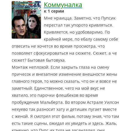
Коммуналка
к 1 серии
Мне нраицца. Заметно, что Пупсик
перестал так упорото кривляться.
Кривляется, но удобоваримо. По
крайней мере, по ебалу самому себе
отвесить не хочется во время просмотра, что
позволяет сфокусироваться на сюжете. Сюжет, а че
сюжет? Бытовая бытовуха.
Монтаж неплохой. Если закрыть глаза на смену
причесок и внезапное изменение внешности жены
главного героя, то можно сказать, что он и вовсе не
заметный. Единственное, чего на мой вкус не
хватило, это парочки флешбеков во время
пробуждения Мальберта. Во втором Астрале Уилсон
нехуево так разносит хату и детишек пугает вместе
с женой. Я смотрел этот фильм, потому зная, что там
есть такие сцены, ожидал их увидеть и здесь. Жаль,
конечно, что Пупс их туда не засандалил, они