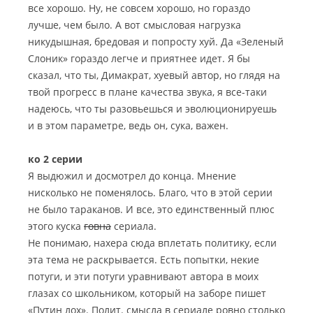
все хорошо. Ну, не совсем хорошо, но гораздо
лучше, чем было. А вот смысловая нагрузка
никудышная, бредовая и попросту хуй. Да «Зеленый
Слоник» гораздо легче и приятнее идет. Я бы
сказал, что ты, Димакрат, хуевый автор, но глядя на
твой прогресс в плане качества звука, я все-таки
надеюсь, что ты разовьешься и эволюционируешь
и в этом параметре, ведь он, сука, важен.
ко 2 серии
Я выдюжил и досмотрел до конца. Мнение
нисколько не поменялось. Благо, что в этой серии
не было тараканов. И все, это единственный плюс
этого куска
говна
сериала.
Не понимаю, нахера сюда вплетать политику, если
эта тема не раскрывается. Есть попытки, некие
потуги, и эти потуги уравнивают автора в моих
глазах со школьником, который на заборе пишет
«Путин лох». Полит. смысла в сериале ровно столько