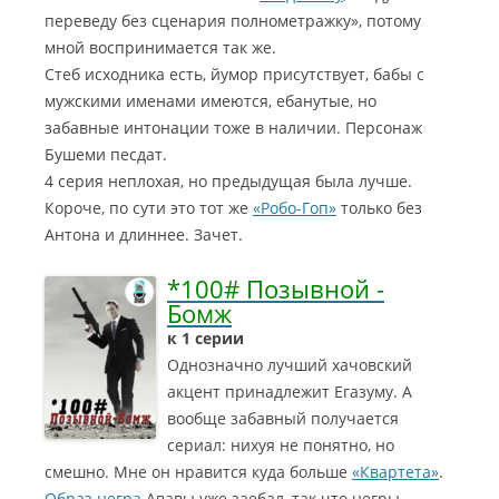
переведу без сценария полнометражку», потому
мной воспринимается так же.
Стеб исходника есть, йумор присутствует, бабы с
мужскими именами имеются, ебанутые, но
забавные интонации тоже в наличии. Персонаж
Бушеми песдат.
4 серия неплохая, но предыдущая была лучше.
Короче, по сути это тот же
«Робо-Гоп»
только без
Антона и длиннее. Зачет.
*100# Позывной -
Бомж
к 1 серии
Однозначно лучший хачовский
акцент принадлежит Егазуму. А
вообще забавный получается
сериал: нихуя не понятно, но
смешно. Мне он нравится куда больше
«Квартета»
.
Образ негра
Ававы уже заебал, так что негры-