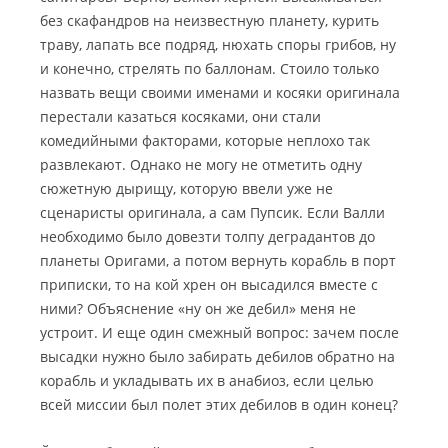
без скафандров на неизвестную планету, курить
траву, лапать все подряд, нюхать споры грибов, ну
и конечно, стрелять по баллонам. Стоило только
назвать вещи своими именами и косяки оригинала
перестали казаться косяками, они стали
комедийными факторами, которые неплохо так
развлекают. Однако не могу не отметить одну
сюжетную дырищу, которую ввели уже не
сценаристы оригинала, а сам Пупсик. Если Валли
необходимо было довезти толпу деградантов до
планеты Оригами, а потом вернуть корабль в порт
приписки, то на кой хрен он высадился вместе с
ними? Объяснение «ну он же дебил» меня не
устроит. И еще один смежный вопрос: зачем после
высадки нужно было забирать дебилов обратно на
корабль и укладывать их в анабиоз, если целью
всей миссии был полет этих дебилов в один конец?