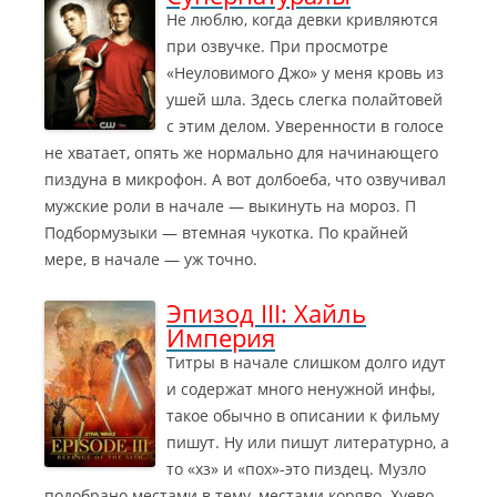
Не люблю, когда девки кривляются
при озвучке. При просмотре
«Неуловимого Джо» у меня кровь из
ушей шла. Здесь слегка полайтовей
с этим делом. Уверенности в голосе
не хватает, опять же нормально для начинающего
пиздуна в микрофон.
А вот долбоеба, что озвучивал
мужские роли в начале — выкинуть на мороз. П
Подбормузыки — втемная чукотка. По крайней
мере, в начале — уж точно.
Эпизод III: Хайль
Империя
Титры в начале слишком долго идут
и содержат много ненужной инфы,
такое обычно в описании к фильму
пишут. Ну или пишут литературно, а
то «хз» и «пох»-это пиздец. Музло
подобрано местами в тему, местами коряво.
Хуево