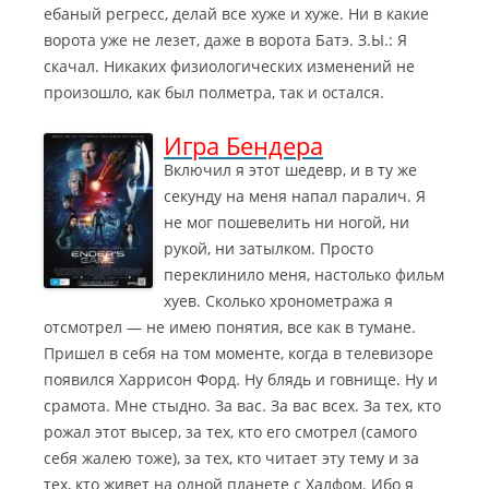
ебаный регресс, делай все хуже и хуже. Ни в какие
ворота уже не лезет, даже в ворота Батэ. З.Ы.: Я
скачал. Никаких физиологических изменений не
произошло, как был полметра, так и остался.
Игра Бендера
Включил я этот шедевр, и в ту же
секунду на меня напал паралич. Я
не мог пошевелить ни ногой, ни
рукой, ни затылком. Просто
переклинило меня, настолько фильм
хуев. Сколько хронометража я
отсмотрел — не имею понятия, все как в тумане.
Пришел в себя на том моменте, когда в телевизоре
появился Харрисон Форд.
Ну блядь и говнище. Ну и
срамота. Мне стыдно. За вас. За вас всех. За тех, кто
рожал этот высер, за тех, кто его смотрел (самого
себя жалею тоже), за тех, кто читает эту тему и за
тех, кто живет на одной планете с Халфом. Ибо я