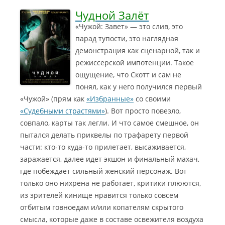
Чудной Залёт
«Чужой: Завет» — это слив, это
парад тупости, это наглядная
демонстрация как сценарной, так и
режиссерской импотенции. Такое
ощущение, что Скотт и сам не
понял, как у него получился первый
«Чужой» (прям как
«Избранные»
со своими
«Судебными страстями»
).
Вот просто повезло,
совпало, карты так легли. И что самое смешное, он
пытался делать приквелы по трафарету первой
части: кто-то куда-то прилетает, высаживается,
заражается, далее идет экшон и финальный махач,
где побеждает сильный женский персонаж. Вот
только оно нихрена не работает, критики плюются,
из зрителей кинище нравится только совсем
отбитым говноедам и/или копателям скрытого
смысла, которые даже в составе освежителя воздуха