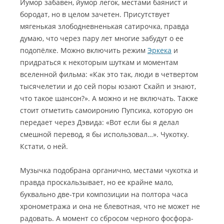
Йумор забавен, йумор легок, местами баянист и
бородат, но в целом зачетен. Присутствует
мягенькая злободневненькая сатирочка, правда
думаю, что через пару лет многие забудут о ее
подопёлке. Можно включить режим
Эркека
и
придраться к некоторым шуткам и моментам
вселенной фильма: «Как это так, люди в четвертом
тысячелетии и до сей поры юзают Скайп и знают,
что такое шансон?». А можно и не включать. Также
стоит отметить самоиронию Пупсика, которую он
передает через Дэвида: «Вот если бы я делал
смешной перевод, я бы использовал…». Чукотку.
Кстати, о ней.
Музычка подобрана органично, местами чукотка и
правда проскальзывает, но ее крайне мало,
буквально две-три композиции на полтора часа
хронометража и она не блевотная, что не может не
радовать. А момент со сбросом черного фосфора-