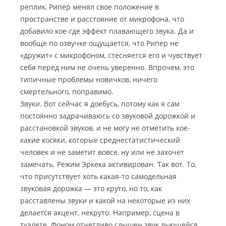
реплик, Рипер менял свое положение в
пространстве и расстояние от микрофона, что
добавило кое-где эффект плавающего звука. Да и
вообще по озвучке ощущается, что Рипер не
«дружит» с микрофоном, стесняется его и чувствует
себя перед ним не очень уверенно. Впрочем, это
типичные проблемы новичков, ничего
смертельного, поправимо.
Звуки. Вот сейчас я доебусь, потому как я сам
постоянно задрачиваюсь со звуковой дорожкой и
расстановкой звуков, и не могу не отметить кое-
какие косяки, которые среднестатистический
человек и не заметит вовсе, ну или не захочет
замечать. Режим Эркека активирован. Так вот. То,
что присутствует хоть какая-то самодельная
звуковая дорожка — это круто, но то, как
расставлены звуки и какой на некоторые из них
делается акцент, некруто. Например, сцена в
туалете. Фоном отчетливо слышен звук льющейся