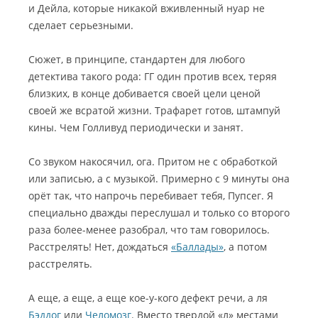
и Дейла, которые никакой вживленный нуар не
сделает серьезными.
Сюжет, в принципе, стандартен для любого
детектива такого рода: ГГ один против всех, теряя
близких, в конце добивается своей цели ценой
своей же всратой жизни. Трафарет готов, штампуй
кины. Чем Голливуд периодически и занят.
Со звуком накосячил, ога. Притом не с обработкой
или записью, а с музыкой. Примерно с 9 минуты она
орёт так, что напрочь перебивает тебя, Пупсег. Я
специально дважды переслушал и только со второго
раза более-менее разобрал, что там говорилось.
Расстрелять! Нет, дождаться
«Баллады»
, а потом
расстрелять.
А еще, а еще, а еще кое-у-кого дефект речи, а ля
Бэддог
или
Челомозг
. Вместо твердой «л» местами