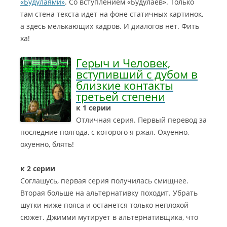
«Будулаями»
. Со вступлением «Будулаев». Только
там стена текста идет на фоне статичных картинок,
а здесь мелькающих кадров. И диалогов нет. Фить
ха!
Герыч и Человек,
вступивший с дубом в
близкие контакты
третьей степени
к 1 серии
Отличная серия. Первый перевод за
последние полгода, с которого я ржал. Охуенно,
охуенно, блять!
к 2 серии
Соглашусь, первая серия получилась смищнее.
Вторая больше на альтернативку походит. Убрать
шутки ниже пояса и останется только неплохой
сюжет. Джимми мутирует в альтернативщика, что