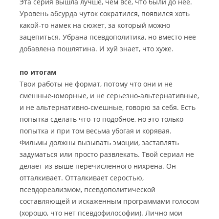
Эта серия вышла лучше, чем все, что были до нее.
Уровень абсурда чуток сократился, появился хоть
какой-то намек на сюжет, за который можно
зацепиться. Убрана псевдополитика, но вместо нее
добавлена пошлятина. И хуй знает, что хуже.
по итогам
Твои работы не формат, потому что они и не
смешные-юморные, и не серьезно-альтернативные,
и не альтернативно-смешные, говорю за себя. Есть
попытка сделать что-то подобное, но это только
попытка и при том весьма убогая и корявая.
Фильмы должны вызывать эмоции, заставлять
задуматься или просто развлекать. Твой сериал не
делает из выше перечисленного нихрена. Он
отталкивает. Отталкивает серостью,
псевдореализмом, псевдополитической
составляющей и искаженным программами голосом
(хорошо, что нет псевдофилософии). Лично мои