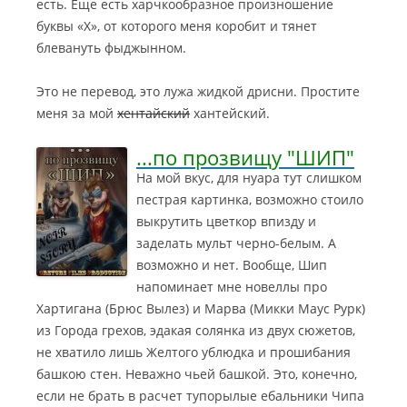
есть. Еще есть харчкообразное произношение
буквы «Х», от которого меня коробит и тянет
блевануть фыджынном.
Это не перевод, это лужа жидкой дрисни. Простите
меня за мой
хентайский
хантейский.
...по прозвищу "ШИП"
На мой вкус, для нуара тут слишком
пестрая картинка, возможно стоило
выкрутить цветкор впизду и
заделать мульт черно-белым. А
возможно и нет. Вообще, Шип
напоминает мне новеллы про
Хартигана (Брюс Вылез) и Марва (Микки Маус Рурк)
из Города грехов, эдакая солянка из двух сюжетов,
не хватило лишь Желтого ублюдка и прошибания
башкою стен.
Неважно чьей башкой. Это, конечно,
если не брать в расчет тупорылые ебальники Чипа