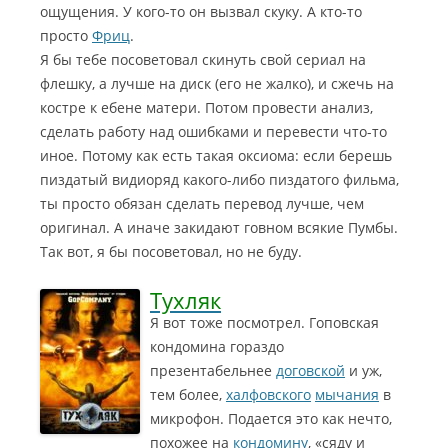
ощущения. У кого-то он вызвал скуку. А кто-то
просто
Фриц
.
Я бы тебе посоветовал скинуть свой сериал на
флешку, а лучше на диск (его не жалко), и сжечь на
костре к ебене матери. Потом провести анализ,
сделать работу над ошибками и перевести что-то
иное. Потому как есть такая оксиома: если берешь
пиздатый видиоряд какого-либо пиздатого фильма,
ты просто обязан сделать перевод лучше, чем
оригинал. А иначе закидают говном всякие Пумбы.
Так вот, я бы посоветовал, но не буду.
Тухляк
Я вот тоже посмотрел. Гоповская
кондомина гораздо
презентабельнее
договской
и уж,
тем более,
халфовского
мычания
в
микрофон. Подается это как нечто,
похожее на
кондомину
, «сяду и