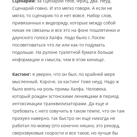
Сценарий:
за сценарий тебе, Фриц, два. Неуд.
Сценарий-говно. И это мягко говоря. А если не
мягко, то сценария-то и нет вовсе. Набор слов,
привязанных к видеоряду, которые между собой
никак не связаны и все это на фоне пошлятинки и
даунского голоса Халфа. Надо было с Лосем
посоветоваться что ли или как-то подумать
подольше. На рулоне туалетной бумаги больше
информации и смысла, чем в этом кинище.
Кастинг:
я уверен, что он был, по крайней мере
мысленный. Короче, за кастинг тоже неуд. Надо ж
было взять на роль примы Халфа. Человека,
который рожден эстонскими ленивцами в период
интоксикации транквилизаторами. Да еще и
требовать с него озвучить в таком темпе, что он там
прихуел наверно, так быстро он еще никогда не
работал по-моему (это конечно няшно, это рекорд,
сверхзвуковые скорости и все такое, но лучше бы