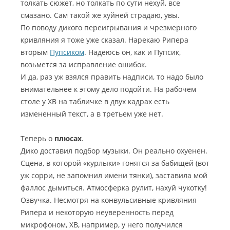
толкать сюжет, но толкать по сути нехуй, все
смазано. Сам такой же хуйней страдаю, увы.
По поводу дикого переигрывания и чрезмерного
кривляния я тоже уже сказал. Нарекаю Рипера
вторым
Пупсиком
. Надеюсь он, как и Пупсик,
возьмется за исправление ошибок.
И да, раз уж взялся править надписи, то надо было
внимательнее к этому дело подойти. На рабочем
столе у ХВ на табличке в двух кадрах есть
измененный текст, а в третьем уже нет.
Теперь о
плюсах
.
Дико доставил подбор музыки. Он реально охуенен.
Сцена, в которой «курлыки» гонятся за бабищей (вот
уж сорри, не запомнил имени тянки), заставила мой
фаллос дымиться. Атмосферка рулит, нахуй чукотку!
Озвучка. Несмотря на конвульсивные кривляния
Рипера и некоторую неуверенность перед
микрофоном, ХВ, например, у него получился