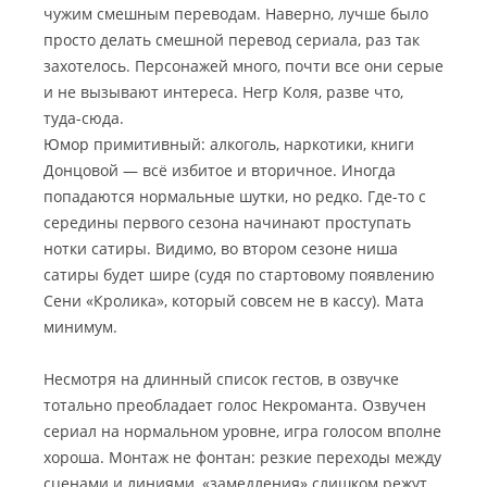
чужим смешным переводам. Наверно, лучше было
просто делать смешной перевод сериала, раз так
захотелось. Персонажей много, почти все они серые
и не вызывают интереса. Негр Коля, разве что,
туда-сюда.
Юмор примитивный: алкоголь, наркотики, книги
Донцовой — всё избитое и вторичное. Иногда
попадаются нормальные шутки, но редко. Где-то с
середины первого сезона начинают проступать
нотки сатиры. Видимо, во втором сезоне ниша
сатиры будет шире (судя по стартовому появлению
Сени «Кролика», который совсем не в кассу). Мата
минимум.
Несмотря на длинный список гестов, в озвучке
тотально преобладает голос Некроманта. Озвучен
сериал на нормальном уровне, игра голосом вполне
хороша. Монтаж не фонтан: резкие переходы между
сценами и линиями, «замедления» слишком режут