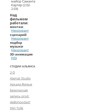
майор Саманта
Картер (2.02-
2.03)
Над
фильмом
работали:
монтаж
Некромант
сценарий
Некромант
подбор
музыки
Некромант
3D-анимация
PiDi
СТУДИИ АЛЬЯНСА
2-D
Alamat Studio
Аркада Фильм
Безопасная
запись prod.
deBohpodast’
Djin Tolik