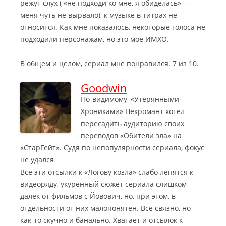
режут слух ( «не подходи ко мне, я обиделась» —
меня чуть не вырвало), к музыке в титрах не
относится. Как мне показалось, некоторые голоса не
подходили персонажам, но это мое ИМХО.
В общем и целом, сериал мне понравился. 7 из 10.
Goodwin
По-видимому, «Утерянными
Хрониками» Некромант хотел
пересадить аудиторию своих
переводов «Обители зла» на
«СтарГейт». Судя по непопулярности сериала, фокус
не удался
Все эти отсылки к «Логову козла» слабо лепятся к
видеоряду, укуренный сюжет сериала слишком
далёк от фильмов с Йовович, но, при этом, в
отдельности от них малопонятен. Всё связно, но
как-то скучно и банально. Хватает и отсылок к