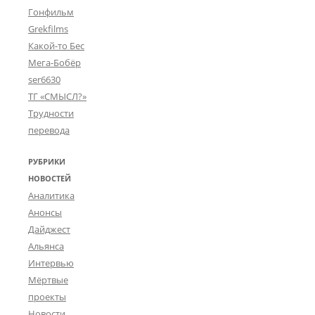
Гонфильм
Grekfilms
Какой-то Бес
Мега-Бобёр
ser6630
ТГ «СМЫСЛ?»
Трудности
перевода
РУБРИКИ
НОВОСТЕЙ
Аналитика
Анонсы
Дайджест
Альянса
Интервью
Мёртвые
проекты
Новости