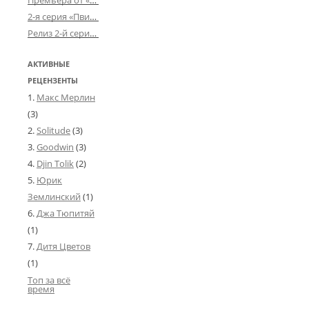
Премьера от «Усталого королевства»: «Игорь начал»
2-я серия «Пвин Тикса» от 2-D
Релиз 2-й серии «БДСМ-людей» от «Аркада Фильм»
АКТИВНЫЕ
РЕЦЕНЗЕНТЫ
Макс Мерлин
(3)
Solitude
(3)
Goodwin
(3)
Djin Tolik
(2)
Юрик
Землинский
(1)
Джа Тюпитяй
(1)
Дитя Цветов
(1)
Топ за всё
время