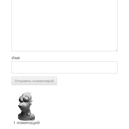
Имя
СинеГомэр
2013
Лучший
режиссёр
сериала
(
Некромант
)
1 номинаций