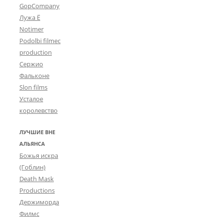
GopCompany
Лужа Ё
Notimer
Podolbi filmec
production
Сержио
Фальконе
Slon films
Усталое
королевство
ЛУЧШИЕ ВНЕ
АЛЬЯНСА
Божья искра
(Гоблин)
Death Mask
Productions
Держиморда
Филмс