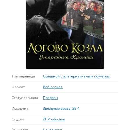
Тип перевода
Смешной с альтернативным сюжетом
Формат
Веб-сериал
Статус сериала
Прерван
Исходник
Звездные врата: ЗВ-1
Студия
ZF Production
Режиссёр
Некромант