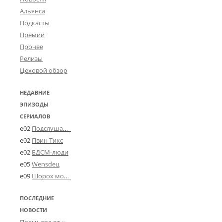
Альянса
Подкасты
Премии
Прочее
Релизы
Цеховой обзор
НЕДАВНИЕ
ЭПИЗОДЫ
СЕРИАЛОВ
e02
Подслушано в Угличе
e02
Пвин Тикс
e02
БДСМ-люди
e05
Wensdeц
e09
Шорох мозговины
ПОСЛЕДНИЕ
НОВОСТИ