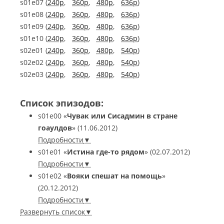
s01e07 (
240p
,
360p
,
480p
,
636p
)
s01e08 (
240p
,
360p
,
480p
,
636p
)
s01e09 (
240p
,
360p
,
480p
,
636p
)
s01e10 (
240p
,
360p
,
480p
,
636p
)
s02e01 (
240p
,
360p
,
480p
,
540p
)
s02e02 (
240p
,
360p
,
480p
,
540p
)
s02e03 (
240p
,
360p
,
480p
,
540p
)
Список эпизодов:
s01e00
«
Чувак или Сисадмин в стране
гоаулдов
»
(11.06.2012)
Подробности
s01e01
«
Истина где-то рядом
»
(02.07.2012)
Подробности
s01e02
«
Вояки спешат на помощь
»
(20.12.2012)
Подробности
Развернуть список