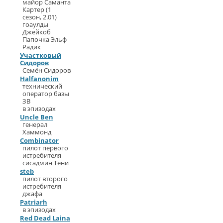
майор Саманта
Картер (1
сезон, 2.01)
гоаулды
Джейкоб
Папочка Эльф
Радик
Участковый
Сидоров
Семён Сидоров
Halfanonim
технический
оператор базы
ЗВ
в эпизодах
Uncle Ben
генерал
Хаммонд
Combinator
пилот первого
истребителя
сисадмин Тени
steb
пилот второго
истребителя
джафа
Patriarh
в эпизодах
Red Dead Laina