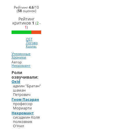
Рейтинг
4.6
/
10
(
58
оценок)
Рейтинг
критиков
1
(
2
-
1
)
OST
Логово
Козла:
Утерянные
Хроники
Автор
Некромант
Роли
озвучивали:
Oxid
админ "Братан"
шаман
Петрович
Гном Пасаран
профессор
Мориарти
Некромант
сисадмин Коля
полковник
О'Нил