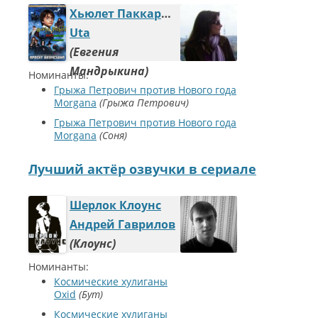
Хьюлет Паккард и AMD-ешный камень
Uta
Евгения
Мандрыкина
Номинанты:
Грыжа Петрович против Нового года
Morgana
Грыжа Петрович
Грыжа Петрович против Нового года
Morgana
Соня
Лучший актёр озвучки в сериале
Шерлок Клоунс
Андрей Гаврилов
Клоунс
Номинанты:
Космические хулиганы
Oxid
Бут
Космические хулиганы