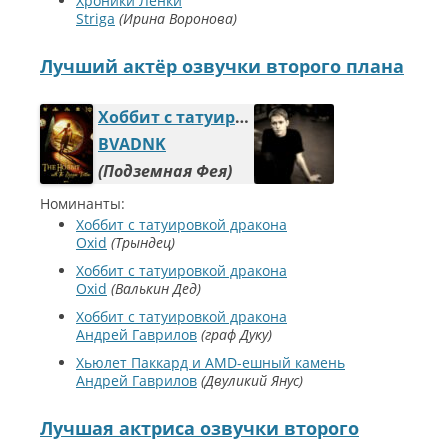
Хроники Ленки
Striga
Ирина Воронова
Лучший актёр озвучки второго плана
Хоббит с татуировкой дракона
BVADNK
Подземная Фея
Номинанты:
Хоббит с татуировкой дракона
Oxid
Трындец
Хоббит с татуировкой дракона
Oxid
Валькин Дед
Хоббит с татуировкой дракона
Андрей Гаврилов
граф Дуку
Хьюлет Паккард и AMD-ешный камень
Андрей Гаврилов
Двуликий Янус
Лучшая актриса озвучки второго