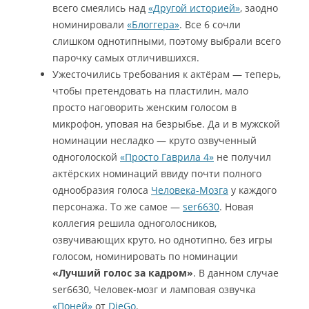
всего смеялись над
«Другой историей»
, заодно
номинировали
«Блоггера»
. Все 6 сочли
слишком однотипными, поэтому выбрали всего
парочку самых отличившихся.
Ужесточились требования к актёрам — теперь,
чтобы претендовать на пластилин, мало
просто наговорить женским голосом в
микрофон, уповая на безрыбье. Да и в мужской
номинации несладко — круто озвученный
одноголоской
«Просто Гаврила 4»
не получил
актёрских номинаций ввиду почти полного
однообразия голоса
Человека-Мозга
у каждого
персонажа. То же самое —
ser6630
. Новая
коллегия решила одноголосников,
озвучивающих круто, но однотипно, без игры
голосом, номинировать по номинации
«Лучший голос за кадром»
. В данном случае
ser6630, Человек-мозг и ламповая озвучка
«Поней»
от
DieGo
.