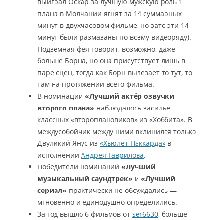
выиграл Оскар за лучшую мужскую роль 1
плана в Молчании ягнят за 14 суммарных
минут в двухчасовом фильме, но зато эти 14
минут были размазаны по всему видеоряду).
Подземная фея говорит, возможно, даже
больше Борна, но она присутствует лишь в
паре сцен, тогда как Борн вылезает то тут, то
там на протяжении всего фильма.
В номинации
«Лучший актёр озвучки
второго плана»
наблюдалось засилье
классных «второплановиков» из «Хоббита». В
междусобойчик между ними вклинился только
Двуликий Янус из
«Хьюлет Паккарда»
в
исполнении
Андрея Гаврилова
.
Победители номинаций
«Лучший
музыкальный саундтрек»
и
«Лучший
сериал»
практически не обсуждались —
мгновенно и единодушно определились.
За год вышло 6 фильмов от
ser6630
, больше