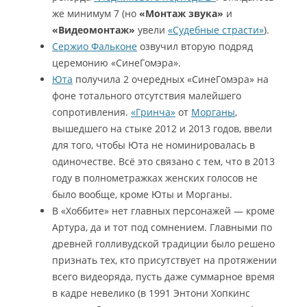
же минимум 7 (но
«Монтаж звука»
и
«Видеомонтаж»
увели
«Судебные страсти»
).
Сержио Фальконе
озвучил вторую подряд
церемонию «СинеГомэра».
Юта
получила 2 очередных «СинеГомэра» на
фоне тотального отсутствия малейшего
сопротивления.
«Гринча»
от
Морганы
,
вышедшего на стыке 2012 и 2013 годов, ввели
для того, чтобы Юта не номинировалась в
одиночестве. Всё это связано с тем, что в 2013
году в полнометражках женских голосов не
было вообще, кроме Юты и Морганы.
В «Хоббите» нет главных персонажей — кроме
Артура, да и тот под сомнением. Главными по
древней голливудской традиции было решено
признать тех, кто присутствует на протяжении
всего видеоряда, пусть даже суммарное время
в кадре невелико (в 1991 Энтони Хопкинс