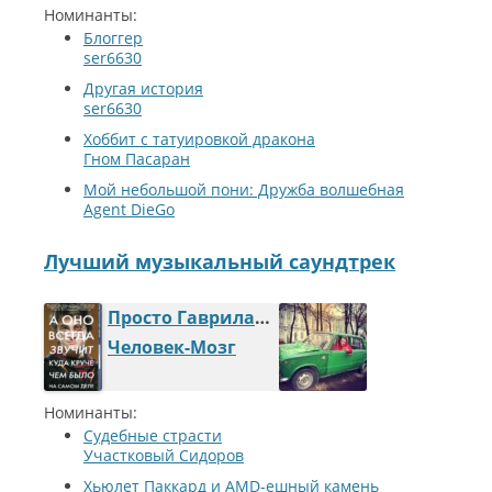
Номинанты:
Блоггер
ser6630
Другая история
ser6630
Хоббит с татуировкой дракона
Гном Пасаран
Мой небольшой пони: Дружба волшебная
Agent DieGo
Лучший музыкальный саундтрек
Просто Гаврила и кубок-могила
Человек-Мозг
Номинанты:
Судебные страсти
Участковый Сидоров
Хьюлет Паккард и AMD-ешный камень