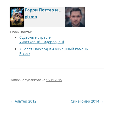
Гарри Поттер и Фалософский камень. Новое начало
gizma
Номинанты:
Судебные страсти
Участковый Сидоров
PiDi
Хьюлет Паккард и AMD-ешный камень
Erceck
Запись опубликована
15.11.2015
.
Навигация по записям
←
Альтер 2012
СинеГомэр 2014
→