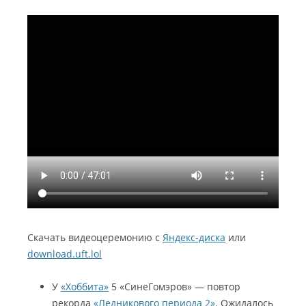
Скачать видеоцеремонию с
Яндекс-диска
или
download.uft.lol
У
«Хоббита»
5 «СинеГомэров» — повтор
рекорда
«Ледникового периода 2»
. Ожидалось