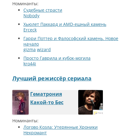
Номинанты:
Судебные страсти
Nobody
Хьюлет Паккард и AMD-ешный камень
Erceck
Гарри Поттер и Фалософский камень. Новое
начало
gizma
wizard
Просто Гаврила и кубок-могила
kro44i
Лучший режиссёр сериала
Гематрония
Какой-то Бес
Номинанты:
Логово Козла: Утерянные Хроники
Некромант