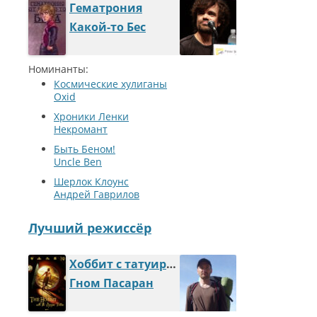
Гематрония
Какой-то Бес
Номинанты:
Космические хулиганы
Oxid
Хроники Ленки
Некромант
Быть Беном!
Uncle Ben
Шерлок Клоунс
Андрей Гаврилов
Лучший режиссёр
Хоббит с татуировкой дракона
Гном Пасаран