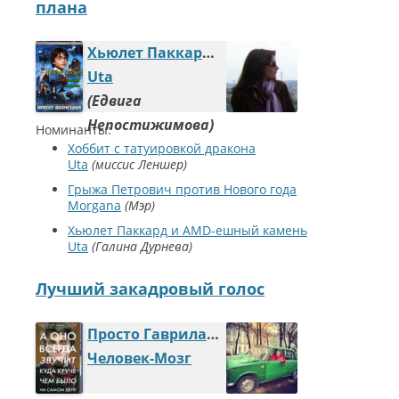
плана
Хьюлет Паккард и AMD-ешный камень
Uta
Едвига
Непостижимова
Номинанты:
Хоббит с татуировкой дракона
Uta
миссис Леншер
Грыжа Петрович против Нового года
Morgana
Мэр
Хьюлет Паккард и AMD-ешный камень
Uta
Галина Дурнева
Лучший закадровый голос
Просто Гаврила и кубок-могила
Человек-Мозг