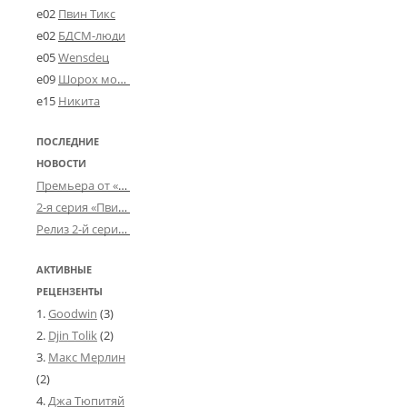
e02
Пвин Тикс
e02
БДСМ-люди
e05
Wensdeц
e09
Шорох мозговины
e15
Никита
ПОСЛЕДНИЕ
НОВОСТИ
Премьера от «Усталого королевства»: «Игорь начал»
2-я серия «Пвин Тикса» от 2-D
Релиз 2-й серии «БДСМ-людей» от «Аркада Фильм»
АКТИВНЫЕ
РЕЦЕНЗЕНТЫ
Goodwin
(3)
Djin Tolik
(2)
Макс Мерлин
(2)
Джа Тюпитяй