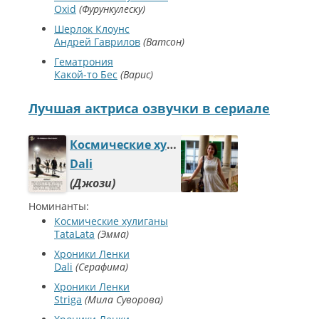
Oxid
Фурункулеску
Шерлок Клоунс
Андрей Гаврилов
Ватсон
Гематрония
Какой-то Бес
Варис
Лучшая актриса озвучки в сериале
Космические хулиганы
Dali
Джози
Номинанты:
Космические хулиганы
TataLata
Эмма
Хроники Ленки
Dali
Серафима
Хроники Ленки
Striga
Мила Суворова