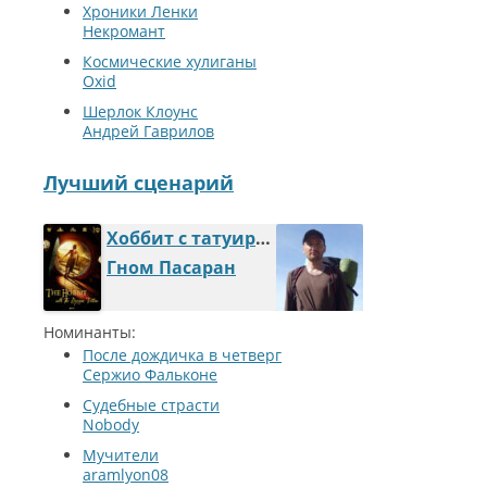
Хроники Ленки
Некромант
Космические хулиганы
Oxid
Шерлок Клоунс
Андрей Гаврилов
Лучший сценарий
Хоббит с татуировкой дракона
Гном Пасаран
Номинанты:
После дождичка в четверг
Сержио Фальконе
Судебные страсти
Nobody
Мучители
aramlyon08