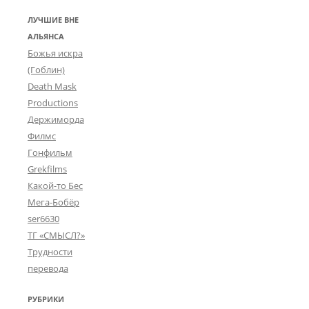
ЛУЧШИЕ ВНЕ
АЛЬЯНСА
Божья искра
(Гоблин)
Death Mask
Productions
Держиморда
Филмс
Гонфильм
Grekfilms
Какой-то Бес
Мега-Бобёр
ser6630
ТГ «СМЫСЛ?»
Трудности
перевода
РУБРИКИ