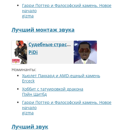
Гарри Поттер и Фалософский камень. Новое
начало
gizma
Лучший монтаж звука
Судебные страсти
PiDi
Номинанты:
Хьюлет Паккард и AMD-ешный камень
Erceck
Хоббит с татуировкой дракона
Пэйн Щитбд
Гарри Поттер и Фалософский камень. Новое
начало
gizma
Лучший звук