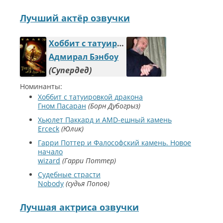
Лучший актёр озвучки
Хоббит с татуировкой дракона
Адмирал Бэнбоу
Супердед
Номинанты:
Хоббит с татуировкой дракона
Гном Пасаран
Борн Дубогрыз
Хьюлет Паккард и AMD-ешный камень
Erceck
Юлик
Гарри Поттер и Фалософский камень. Новое
начало
wizard
Гарри Поттер
Судебные страсти
Nobody
судья Попов
Лучшая актриса озвучки