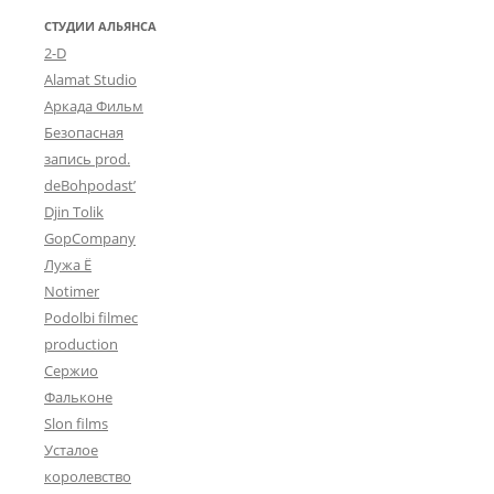
СТУДИИ АЛЬЯНСА
2-D
Alamat Studio
Аркада Фильм
Безопасная
запись prod.
deBohpodast’
Djin Tolik
GopCompany
Лужа Ё
Notimer
Podolbi filmec
production
Сержио
Фальконе
Slon films
Усталое
королевство