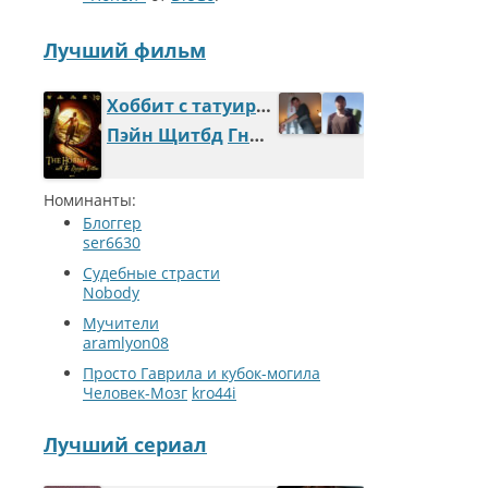
Лучший фильм
Хоббит с татуировкой дракона
Пэйн Щитбд
Гном Пасаран
Номинанты:
Блоггер
ser6630
Судебные страсти
Nobody
Мучители
aramlyon08
Просто Гаврила и кубок-могила
Человек-Мозг
kro44i
Лучший сериал