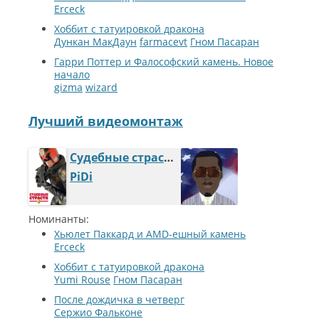
Erceck
Хоббит с татуировкой дракона
Дункан МакДаун
farmacevt
Гном Пасаран
Гарри Поттер и Фалософский камень. Новое
начало
gizma
wizard
Лучший видеомонтаж
Судебные страсти
PiDi
Номинанты:
Хьюлет Паккард и AMD-ешный камень
Erceck
Хоббит с татуировкой дракона
Yumi Rouse
Гном Пасаран
После дождичка в четверг
Сержио Фальконе