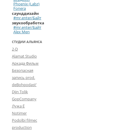
Phoenix (Labz)
Fonera
саунддизайн
#mr.enter/Байт
звукообработка
#mr.enter/Байт
Alex Men
СТУДИИ АЛЬЯНСА
2-D
Alamat Studio
Аркада Фильм
Безопасная
запись prod.
deBohpodast’
Djin Tolik
GopCompany
Лужа Ё
Notimer
Podolbi filmec
production