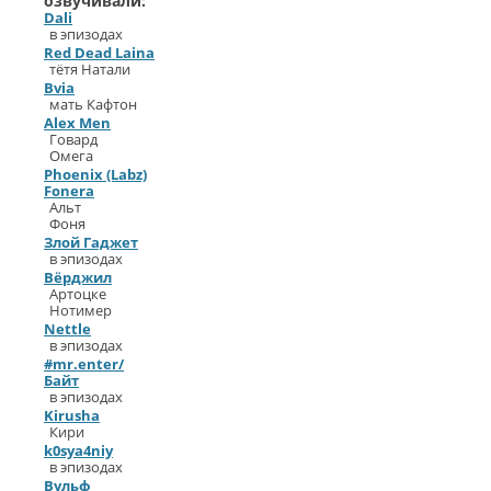
озвучивали:
Dali
в эпизодах
Red Dead Laina
тётя Натали
Bvia
мать Кафтон
Alex Men
Говард
Омега
Phoenix (Labz)
Fonera
Альт
Фоня
Злой Гаджет
в эпизодах
Вёрджил
Артоцке
Нотимер
Nettle
в эпизодах
#mr.enter/
Байт
в эпизодах
Kirusha
Кири
k0sya4niy
в эпизодах
Вульф