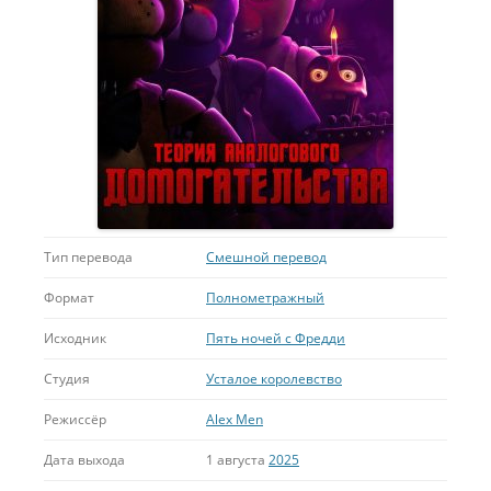
Тип перевода
Смешной перевод
Формат
Полнометражный
Исходник
Пять ночей с Фредди
Студия
Усталое королевство
Режиссёр
Alex Men
Дата выхода
1 августа
2025