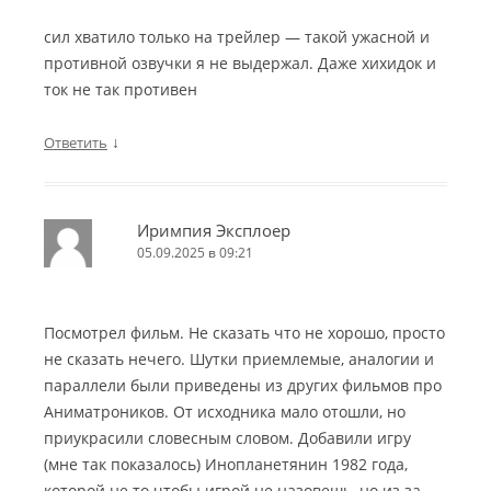
сил хватило только на трейлер — такой ужасной и
противной озвучки я не выдержал. Даже хихидок и
ток не так противен
↓
Ответить
Иримпия Эксплоер
05.09.2025 в 09:21
Посмотрел фильм. Не сказать что не хорошо, просто
не сказать нечего. Шутки приемлемые, аналогии и
параллели были приведены из других фильмов про
Аниматроников. От исходника мало отошли, но
приукрасили словесным словом. Добавили игру
(мне так показалось) Инопланетянин 1982 года,
которой не то чтобы игрой не назовешь, но из за