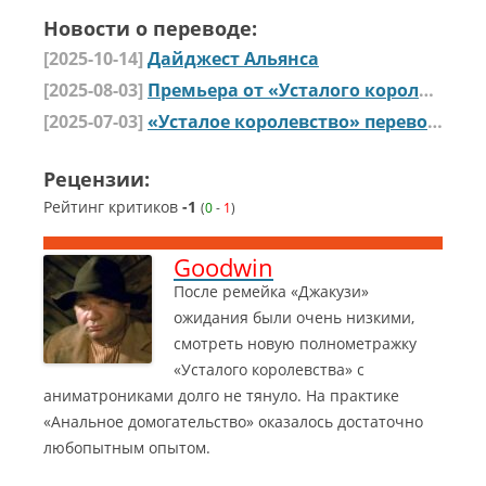
Новости о переводе:
[2025-10-14]
Дайджест Альянса
[2025-08-03]
Премьера от «Усталого королевства»: «Теория аналогового домогательства»
[2025-07-03]
«Усталое королевство» переводит «Пять ночей с Фредди»
Рецензии:
Рейтинг критиков
-1
(
0
-
1
)
Goodwin
После ремейка «Джакузи»
ожидания были очень низкими,
смотреть новую полнометражку
«Усталого королевства» с
аниматрониками долго не тянуло. На практике
«Анальное домогательство» оказалось достаточно
любопытным опытом.