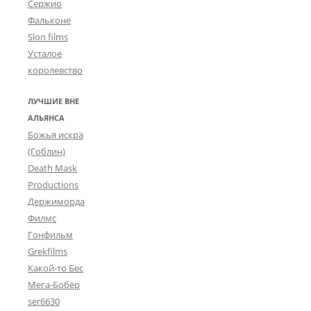
Сержио
Фальконе
Slon films
Усталое
королевство
ЛУЧШИЕ ВНЕ
АЛЬЯНСА
Божья искра
(Гоблин)
Death Mask
Productions
Держиморда
Филмс
Гонфильм
Grekfilms
Какой-то Бес
Мега-Бобёр
ser6630