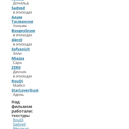
Дональд
Sadved
в эпизодах
Адам
Тасмански
Уильям
BoogeySnow
в эпизодах
d4nt0
в эпизодах
Sofyanich
Элли
Miazza
Сара
ZER0
Денчик
в эпизодах
RouDi
Майкл
StarLoverDust
Адиль
Над
фильмом
работали:
текстуры
RouDi
Sadved
Вёрджил