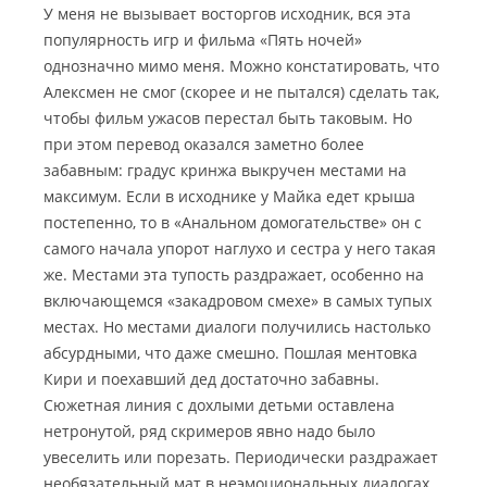
У меня не вызывает восторгов исходник, вся эта
популярность игр и фильма «Пять ночей»
однозначно мимо меня. Можно констатировать, что
Алексмен не смог (скорее и не пытался) сделать так,
чтобы фильм ужасов перестал быть таковым. Но
при этом перевод оказался заметно более
забавным: градус кринжа выкручен местами на
максимум. Если в исходнике у Майка едет крыша
постепенно, то в «Анальном домогательстве» он с
самого начала упорот наглухо и сестра у него такая
же. Местами эта тупость раздражает, особенно на
включающемся «закадровом смехе» в самых тупых
местах. Но местами диалоги получились настолько
абсурдными, что даже смешно. Пошлая ментовка
Кири и поехавший дед достаточно забавны.
Сюжетная линия с дохлыми детьми оставлена
нетронутой, ряд скримеров явно надо было
увеселить или порезать. Периодически раздражает
необязательный мат в неэмоциональных диалогах,