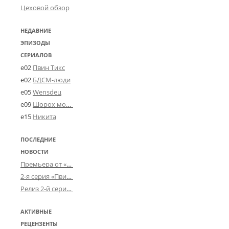
Цеховой обзор
НЕДАВНИЕ
ЭПИЗОДЫ
СЕРИАЛОВ
e02
Пвин Тикс
e02
БДСМ-люди
e05
Wensdeц
e09
Шорох мозговины
e15
Никита
ПОСЛЕДНИЕ
НОВОСТИ
Премьера от «Усталого королевства»: «Игорь начал»
2-я серия «Пвин Тикса» от 2-D
Релиз 2-й серии «БДСМ-людей» от «Аркада Фильм»
АКТИВНЫЕ
РЕЦЕНЗЕНТЫ