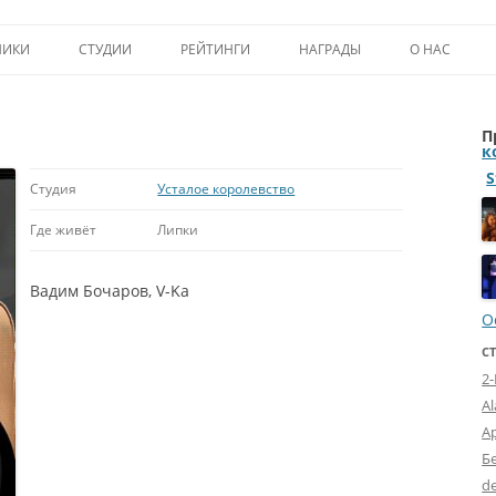
Перейти к содержимому
НИКИ
СТУДИИ
РЕЙТИНГИ
НАГРАДЫ
О НАС
ТОП-50
ПОМОЩЬ А
П
КРИТИКА
ВСТУПЛЕНИЕ
к
S
ИСТОРИЯ А
Студия
Усталое королевство
Где живёт
Липки
Вадим Бочаров, V-Ka
О
С
2
A
А
Б
d