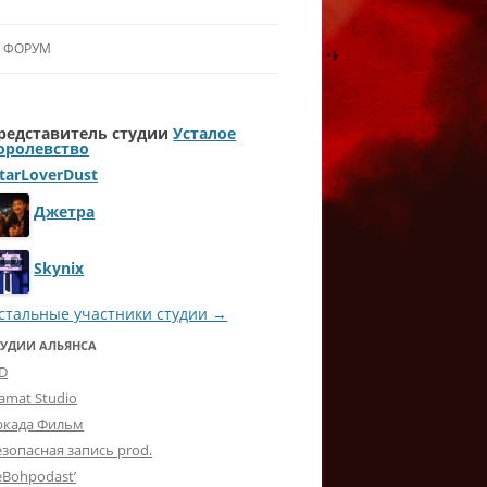
ФОРУМ
ЛЬЯНСУ
редставитель студии
Усталое
 В АЛЬЯНС
оролевство
tarLoverDust
ЛЬЯНСА
Джетра
Skynix
стальные участники студии →
ТУДИИ АЛЬЯНСА
-D
lamat Studio
ркада Фильм
езопасная запись prod.
eBohpodast’