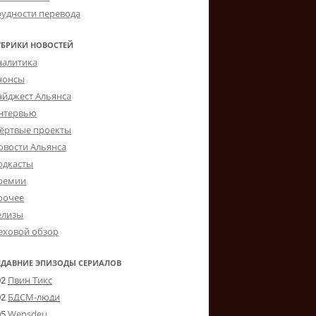
рудности перевода
УБРИКИ НОВОСТЕЙ
налитика
нонсы
айджест Альянса
нтервью
ёртвые проекты
овости Альянса
одкасты
ремии
рочее
елизы
еховой обзор
ЕДАВНИЕ ЭПИЗОДЫ СЕРИАЛОВ
02
Пвин Тикс
02
БДСМ-люди
05
Wensdeц