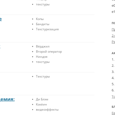
текстуры
e
e
е
Копы
П
Бандиты
Текстуризация
2-
х
Вёрджил
Второй оператор
А
Ниндзя
текстуры
Текстуры
Т
демия:
Ди Блэм
Кокёин
Б
видеоэффекты
Е