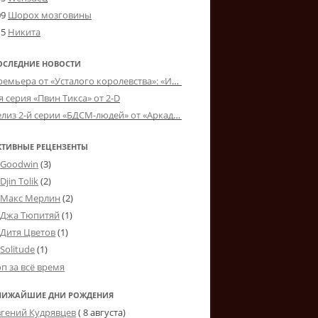
09
Шорох мозговины
15
Никита
ОСЛЕДНИЕ НОВОСТИ
Премьера от «Усталого королевства»: «Игорь начал»
я серия «Пвин Тикса» от 2-D
Релиз 2-й серии «БДСМ-людей» от «Аркада Фильм»
КТИВНЫЕ РЕЦЕНЗЕНТЫ
Goodwin
(3)
Djin Tolik
(2)
Макс Мерлин
(2)
Джа Тюпитяй
(1)
Дитя Цветов
(1)
Solitude
(1)
оп за всё время
ЛИЖАЙШИЕ ДНИ РОЖДЕНИЯ
вгений Кудрявцев
( 8 августа)