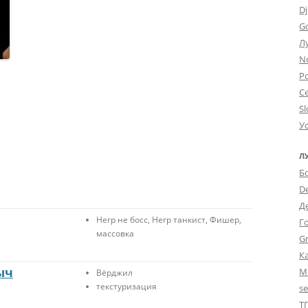
Dj
G
Л
N
Po
С
Sl
У
Л
Б
D
Д
Негр не босс, Негр танкист, Фишер,
Г
массовка
Gr
К
ыч
М
Вёрджил
текстуризация
s
Т