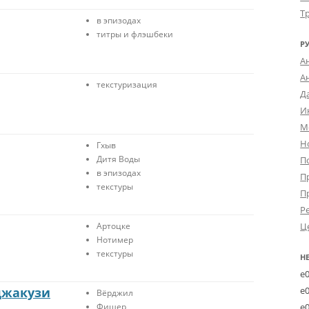
Т
в эпизодах
титры и флэшбеки
Р
А
А
текстуризация
Д
И
М
Н
Гхыв
Дитя Воды
П
в эпизодах
П
текстуры
П
Р
Артоцке
Ц
Нотимер
текстуры
Н
e
джакузи
e
Вёрджил
Фишер
e