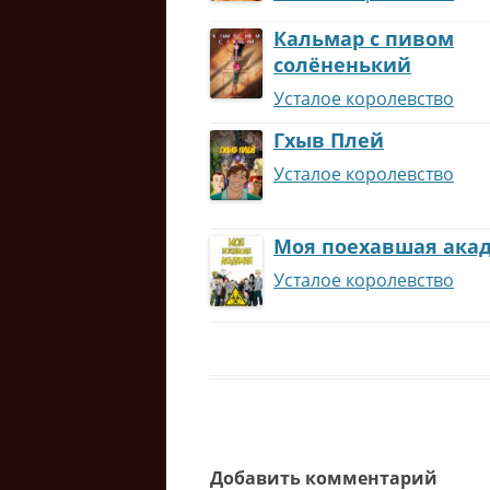
Кальмар с пивом
солёненький
Усталое королевство
Гхыв Плей
Усталое королевство
Моя поехавшая ака
Усталое королевство
Добавить комментарий