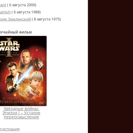
rant
(
6 августа 2000
)
tamich
(
6 августа 1988
)
рик Землинский
(
8 августа 1975
)
ЛУЧАЙНЫЙ ФИЛЬМ
Звёздные войны:
Эпизод I – Усталое
переосмысление
егистрация