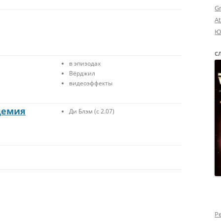
G
A
Ю
С
в эпизодах
Вёрджил
видеоэффекты
демия
Ди Блэм (с 2.07)
Р