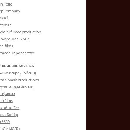
in Tolik
opCompany
ужа Ё
otimer
dolbi filmec production
ержио Фальконе
on films
сталое королевство
УЧШИЕ ВНЕ АЛЬЯНСА
ожья искра (Гоблин)
eath Mask Productions
ержиморда Филмс
онфильм
ekfilms
акой-то Бес
ега-Бобёр
er6630
Г «СМЫСЛ?»