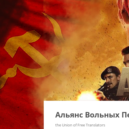
Альянс Вольных П
the Union of Free Translators