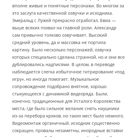
вполне живые и понятные персонажи. Во многом за
это заслуга качественной озвучки и исходника.
Эмеральд с Лужей прекрасно отработал, Бвиа —
выше всяких похвал на главной роли. Александр
сам привычно толково озвучивает. Высокий
средний уровень, да и массовка не портила
картину. Было несколько персонажей, озвучка
которых специально сделана странной, но и они все
дублировались надписями. В целом, в переводе
наблюдается слегка избыточное титрирование «под
игру», но иногда помогает. Музыкальное
сопровождение подобрано внятное, хорошо
стыкующееся с динамикой видеоряда. Были,
конечно, традиционные для Усталого Королевства
места, где было сильное желание снять наушники
из-за перебора криков, но таких мест было немного.
Видеомонтаж органичный, исходник существенно
сокращен, провалы незаметны, инородные вставки