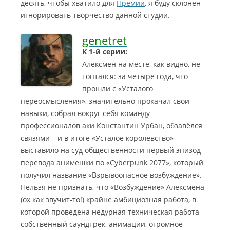
десять, чтобы хватило для
Премии
, я буду склонен
игнорировать творчество данной студии.
genetret
К 1-й серии:
Алексмен на месте, как видно, не
топтался: за четыре года, что
прошли с «Усталого
переосмысления», значительно прокачал свои
навыки, собрал вокруг себя команду
профессионалов аки Константин Урбан, обзавёлся
связями – и в итоге «Усталое королевство»
выставило на суд общественности первый эпизод
перевода анимешки по «Cyberpunk 2077», который
получил название «Взрывоопасное возбуждение».
Нельзя не признать, что «Возбуждение» Алексмена
(ох как звучит-то!) крайне амбициозная работа, в
которой проведена недурная техническая работа –
собственный саундтрек, анимации, огромное