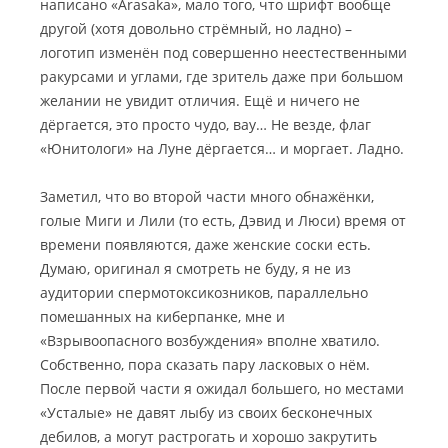
написано «Arasaka», мало того, что шрифт вообще
другой (хотя довольно стрёмный, но ладно) –
логотип изменён под совершенно неестественными
ракурсами и углами, где зритель даже при большом
желании не увидит отличия. Ещё и ничего не
дёргается, это просто чудо, вау… Не везде, флаг
«Юнитологи» на Луне дёргается… и моргает. Ладно.
Заметил, что во второй части много обнажёнки,
голые Миги и Лили (то есть, Дэвид и Люси) время от
времени появляются, даже женские соски есть.
Думаю, оригинал я смотреть не буду, я не из
аудитории спермотоксикозников, параллельно
помешанных на киберпанке, мне и
«Взрывоопасного возбуждения» вполне хватило.
Собственно, пора сказать пару ласковых о нём.
После первой части я ожидал большего, но местами
«Усталые» не давят лыбу из своих бесконечных
дебилов, а могут растрогать и хорошо закрутить