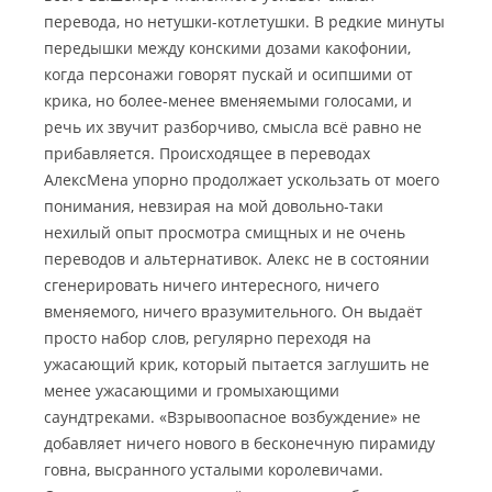
перевода, но нетушки-котлетушки. В редкие минуты
передышки между конскими дозами какофонии,
когда персонажи говорят пускай и осипшими от
крика, но более-менее вменяемыми голосами, и
речь их звучит разборчиво, смысла всё равно не
прибавляется. Происходящее в переводах
АлексМена упорно продолжает ускользать от моего
понимания, невзирая на мой довольно-таки
нехилый опыт просмотра смищных и не очень
переводов и альтернативок. Алекс не в состоянии
сгенерировать ничего интересного, ничего
вменяемого, ничего вразумительного. Он выдаёт
просто набор слов, регулярно переходя на
ужасающий крик, который пытается заглушить не
менее ужасающими и громыхающими
саундтреками. «Взрывоопасное возбуждение» не
добавляет ничего нового в бесконечную пирамиду
говна, высранного усталыми королевичами.