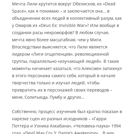
Мечта Лили крутится вокруг Обелисков, из «Dead
Space», как я понимаю – и заключается она… в
объединении всех людей в коллективный разум, как
у Омаров из «Deus Ex: Invisible War»? Или вообще в
создании расы некроморфов? В любом случае,
мечта явно более масштабная, чем у Миги.
Впоследствии выясняется, что Лили является
лидером «Лиги отщепенцев», революционной
группы, параллельно «изучающей людей». В такие
моменты начинает казаться, что Алексмен запихнул
в этого персонажа самого себя, который в начале
творчества только и изучал людей, чтобы
превратить их в персонажей своих переводов –
меня, Солитьюда, Пумбу и других…
Собственно, процесс изучения был кратко показан в
нарезке сцен из разных исходников – «Гарри
Поттера и Узника Азкабана», «Человека-паука» 1994
года, «Devil May Cry 3: Dante’s Awakening»… В них