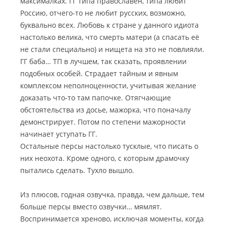
максималках. ГГ типа православен, типа любит
Россию, отчего-то не любит русских, возможно,
буквально всех. Любовь к стране у данного идиота
настолько велика, что смерть матери (а спасать её
не стали специально) и нищета на это не повлияли.
ГГ баба… ТП в лучшем, так сказать, проявлении
подобных особей. Страдает тайным и явным
комплексом неполноценности, учитывая желание
доказать что-то там папочке. Отягчающие
обстоятельства из досье, мажорка, что поначалу
демонстрирует. Потом по степени мажорности
начинает уступать ГГ.
Остальные персы настолько тусклые, что писать о
них неохота. Кроме одного, с которым драмочку
пытались сделать. Тухло вышло.
Из плюсов, годная озвучка, правда, чем дальше, тем
больше персы вместо озвучки… мямлят.
Воспринимается хреново, исключая моменты, когда