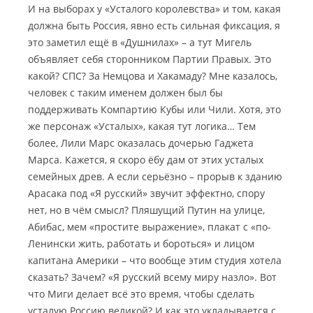
И на выборах у «Усталого королевства» и том, какая
должна быть Россия, явно есть сильная фиксация, я
это заметил ещё в «Душнилах» – а тут Мигель
объявляет себя сторонником Партии Правых. Это
какой? СПС? За Немцова и Хакамаду? Мне казалось,
человек с таким именем должен был бы
поддерживать Компартию Кубы или Чили. Хотя, это
же персонаж «Усталых», какая тут логика… Тем
более, Лили Марс оказалась дочерью Гаджета
Марса. Кажется, я скоро ёбу дам от этих усталых
семейных древ. А если серьёзно – прорыв к зданию
Арасака под «Я русский» звучит эффектно, спору
нет, но в чём смысл? Пляшущий Путин на улице,
Абибас, мем «простите выражение», плакат с «по-
Ленински жить, работать и бороться» и лицом
капитана Америки – что вообще этим студия хотела
сказать? Зачем? «Я русский всему миру назло». Вот
что Миги делает всё это время, чтобы сделать
усталую Россию великой? И как это укладывается с