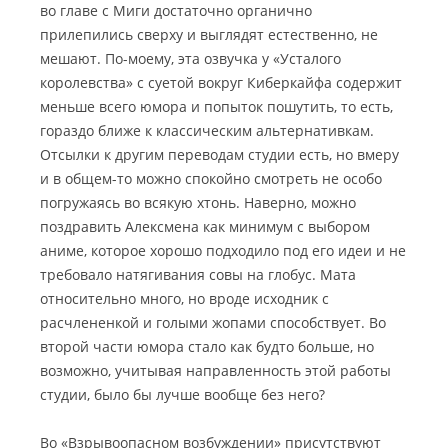
во главе с Миги достаточно органично
прилепились сверху и выглядят естественно, не
мешают. По-моему, эта озвучка у «Усталого
королевства» с суетой вокруг Киберкайфа содержит
меньше всего юмора и попыток пошутить, то есть,
гораздо ближе к классическим альтернативкам.
Отсылки к другим переводам студии есть, но вмеру
и в общем-то можно спокойно смотреть не особо
погружаясь во всякую хтонь. Наверно, можно
поздравить Алексмена как минимум с выбором
аниме, которое хорошо подходило под его идеи и не
требовало натягивания совы на глобус. Мата
относительно много, но вроде исходник с
расчлененкой и голыми жопами способствует. Во
второй части юмора стало как будто больше, но
возможно, учитывая направленность этой работы
студии, было бы лучше вообще без него?
Во «Взрывоопасном возбуждении» присутствуют