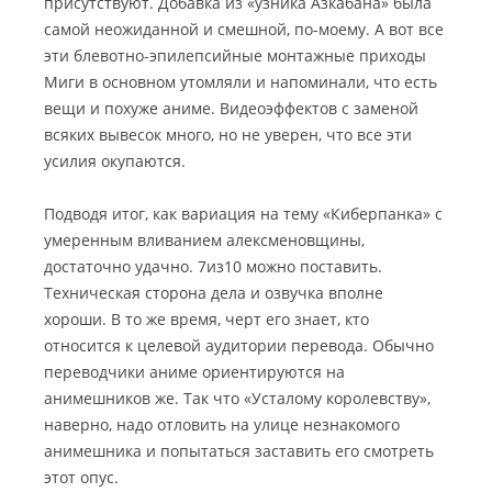
присутствуют. Добавка из «узника Азкабана» была
самой неожиданной и смешной, по-моему. А вот все
эти блевотно-эпилепсийные монтажные приходы
Миги в основном утомляли и напоминали, что есть
вещи и похуже аниме. Видеоэффектов с заменой
всяких вывесок много, но не уверен, что все эти
усилия окупаются.
Подводя итог, как вариация на тему «Киберпанка» с
умеренным вливанием алексменовщины,
достаточно удачно. 7из10 можно поставить.
Техническая сторона дела и озвучка вполне
хороши. В то же время, черт его знает, кто
относится к целевой аудитории перевода. Обычно
переводчики аниме ориентируются на
анимешников же. Так что «Усталому королевству»,
наверно, надо отловить на улице незнакомого
анимешника и попытаться заставить его смотреть
этот опус.