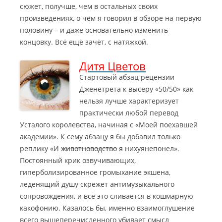
сюжет, получше, чем в остальных своих
произведениях, о чём я говорил в обзоре на первую
половину – и даже основательно изменить
концовку. Всё ещё зачёт, с натяжкой.
Дитя Цветов
Стартовый абзац рецензии
Дженетрета к высеру «50/50» как
нельзя лучше характеризует
практически любой перевод
Усталого королевства, начиная с «Моей поехавшей
академии».
К сему абзацу я бы добавил только
реплику «И
животноводство
я нихуянепонел».
Постоянный крик озвучивающих,
гиперболизированное громыхание экшена,
леденящий душу скрежет антимузыкального
сопровождения, и всё это сливается в кошмарную
какофонию. Казалось бы, именно взаимоглушение
всего вышеперечисленного убивает смысл