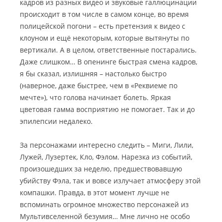
кадров из разных видео и звуковые галлюцинации
происходит в том числе в самом конце, во время
полицейской погони – есть претензия к видео с
клоуном и ещё некоторым, которые вытянуты по
вертикали. А в целом, ответственные постарались.
Даже слишком… В опенинге быстрая смена кадров,
я бы сказал, излишняя – настолько быстро
(наверное, даже быстрее, чем в «Реквиеме по
мечте»), что голова начинает болеть. Яркая
цветовая гамма восприятию не помогает. Так и до
эпилепсии недалеко.
За персонажами интересно следить – Миги, Лили,
Лужей, Лузертек, Кло, Фэлом. Нарезка из событий,
произошедших за неделю, предшествовавшую
убийству Фэла, так и вовсе излучает атмосферу этой
компашки. Правда, в этот момент лучше не
вспоминать огромное множество персонажей из
Мультивселенной безумия… Мне лично не особо