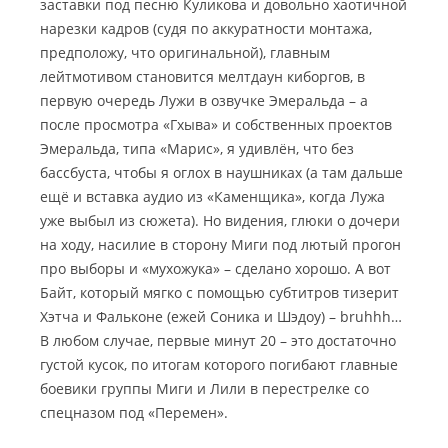
заставки под песню Куликова и довольно хаотичной
нарезки кадров (судя по аккуратности монтажа,
предположу, что оригинальной), главным
лейтмотивом становится мелтдаун киборгов, в
первую очередь Лужи в озвучке Эмеральда – а
после просмотра «Гхыва» и собственных проектов
Эмеральда, типа «Марис», я удивлён, что без
бассбуста, чтобы я оглох в наушниках (а там дальше
ещё и вставка аудио из «Каменщика», когда Лужа
уже выбыл из сюжета). Но видения, глюки о дочери
на ходу, насилие в сторону Миги под лютый прогон
про выборы и «мухожука» – сделано хорошо. А вот
Байт, который мягко с помощью субтитров тизерит
Хэтча и Фальконе (ежей Соника и Шэдоу) – bruhhh…
В любом случае, первые минут 20 – это достаточно
густой кусок, по итогам которого погибают главные
боевики группы Миги и Лили в перестрелке со
спецназом под «Перемен».