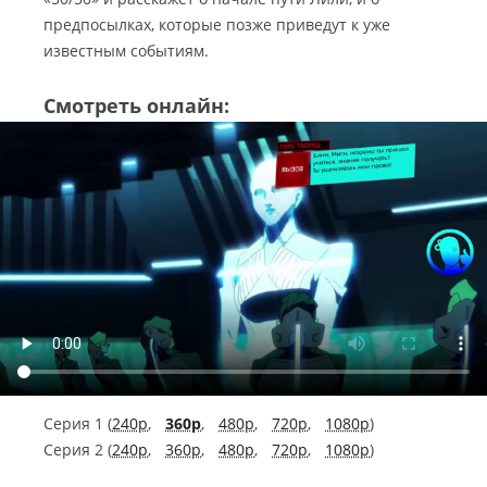
предпосылках, которые позже приведут к уже
известным событиям.
Смотреть онлайн:
Серия 1 (
240p
,
360p
,
480p
,
720p
,
1080p
)
Серия 2 (
240p
,
360p
,
480p
,
720p
,
1080p
)