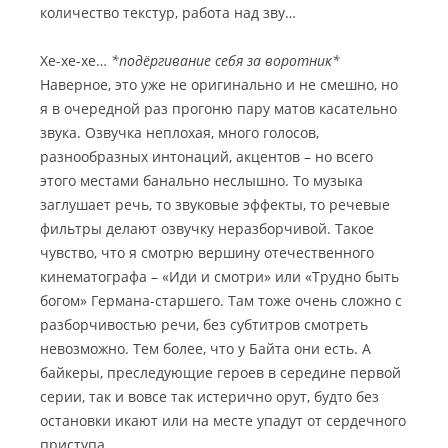
количество текстур, работа над зву…
Хе-хе-хе…
*подёргивание себя за воротник*
Наверное, это уже не оригинально и не смешно, но
я в очередной раз прогоню пару матов касательно
звука. Озвучка неплохая, много голосов,
разнообразных интонаций, акцентов – но всего
этого местами банально неслышно. То музыка
заглушает речь, то звуковые эффекты, то речевые
фильтры делают озвучку неразборчивой. Такое
чувство, что я смотрю вершину отечественного
кинематографа – «Иди и смотри» или «Трудно быть
богом» Германа-старшего. Там тоже очень сложно с
разборчивостью речи, без субтитров смотреть
невозможно. Тем более, что у Байта они есть. А
байкеры, преследующие героев в середине первой
серии, так и вовсе так истерично орут, будто без
остановки икают или на месте упадут от сердечного
приступа.