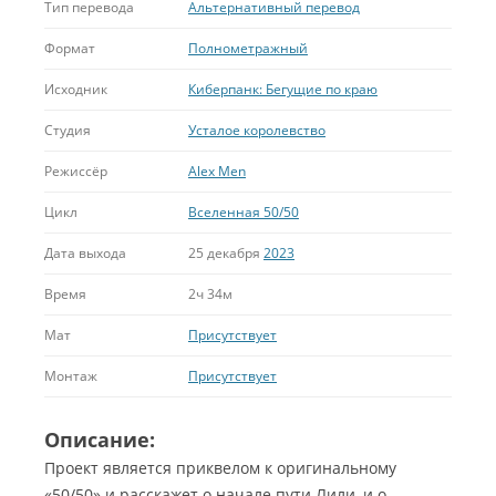
Тип перевода
Альтернативный перевод
Формат
Полнометражный
Исходник
Киберпанк: Бегущие по краю
Студия
Усталое королевство
Режиссёр
Alex Men
Цикл
Вселенная 50/50
Дата выхода
25 декабря
2023
Время
2ч 34м
Мат
Присутствует
Монтаж
Присутствует
Описание:
Проект является приквелом к оригинальному
«50/50» и расскажет о начале пути Лили, и о