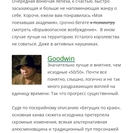
Очередная вонючая лепёха, к счастью, быстро
засыхающая и больше не напоминающая жанру о
себе. Короче, ежели вам понравилась «Моя
поехавшая академия», срочно бегите
к психиатру
смотреть «Взрывоопасное возбуждение». В ином
случае лучше на территорию Усталого королевства
не соваться. Даже в активных наушниках.
Goodwin
Значительно лучше и внятнее, чем
исходные «50/50». Почти все
понятно, слышно, логично и не так
много раздражающих воплей на
единицу времени. Так что прогресс существенный.
Судя по посерийному описанию «Бегущих по краю»,
основная канва сюжета исходника претерпела
скромные изменения, всякая альтернативная
алексменовщина и традиционный пул персонажей