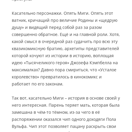
Касательно персонажки. Опять Миги. Опять этот
ватник, кричащий про величие Родины и «щедрую
душу» и видящий перед собой раз за разом
совершенно обратное. Ещё и на главной роли. Хотя,
какой смысл в очередной раз судачить про всю эту
квазикомиксную братию, архетипы представителей
которой кочуют из истории в историю, воплощая
идею «Тысячеликого героя» Джозефа Кэмпбелла на
максималках? Давно пора смириться, что «Усталое
королевство» превратилось в кинокомикс и
работает по его законам.
Так вот, касательно Миги – история в основе своей у
него интересная. Парень теряет мать, которая была
замешана в чём-то тёмном, из-за чего в её
распоряжении оказался чип одного доходяги Пола
Вульфа. Чип этот позволяет пацану раскрыть свои