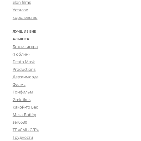
Slon films
Усталое
королевство
ЛУЧШИЕ ВНЕ
АЛЬЯНСА
Божья искра
(Гоблин)
Death Mask
Productions
Держиморда
Филмс
Гонфильм
Grekfilms
Какой-то Бес
Мега-Бобёр
ser6630
ТГ «СМЫСЛ?»
Трудности