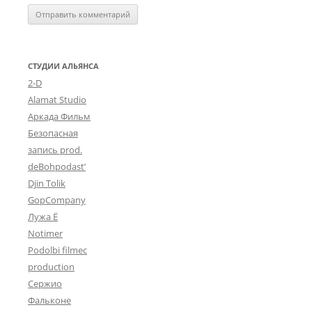
СТУДИИ АЛЬЯНСА
2-D
Alamat Studio
Аркада Фильм
Безопасная
запись prod.
deBohpodast’
Djin Tolik
GopCompany
Лужа Ё
Notimer
Podolbi filmec
production
Сержио
Фальконе