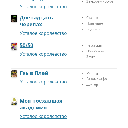
Звукорежиссура
о
Усталое королевство
я
п
Двенадцать
Станок
о
черепах
Президент
е
Родитель
х
Усталое королевство
а
в
50/50
Текстуры
ш
Обработка
Усталое королевство
а
Звука
я
а
к
Гхыв Плей
Мансур
а
Ракамакафо
Усталое королевство
д
Доктор
е
м
и
Моя поехавшая
я
академия
:
Усталое королевство
Р
е