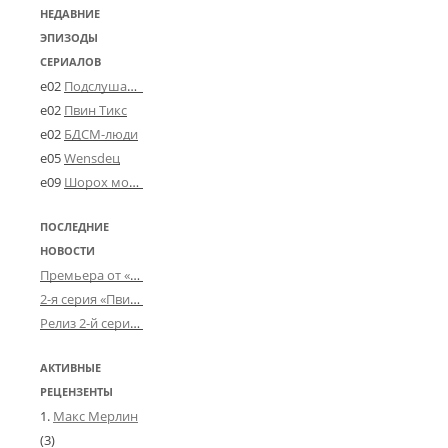
НЕДАВНИЕ
ЭПИЗОДЫ
СЕРИАЛОВ
e02
Подслушано в Угличе
e02
Пвин Тикс
e02
БДСМ-люди
e05
Wensdeц
e09
Шорох мозговины
ПОСЛЕДНИЕ
НОВОСТИ
Премьера от «Усталого королевства»: «Игорь начал»
2-я серия «Пвин Тикса» от 2-D
Релиз 2-й серии «БДСМ-людей» от «Аркада Фильм»
АКТИВНЫЕ
РЕЦЕНЗЕНТЫ
Макс Мерлин
(3)