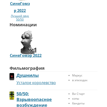
СинеГомэ
р 2022
Лучший звук
50/50
Номинации
x1
СинеГомэр 2022
Л
у
ч
Фильмография
ш
Душнилы
Маркус
и
в эпизодах
й
Усталое королевство
з
в
50/50:
Ви Старт
у
Взрывоопасное
копы
к
бандиты
М
возбуждение