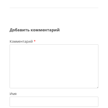
м
е
й
к
Добавить комментарий
Комментарий
*
Имя