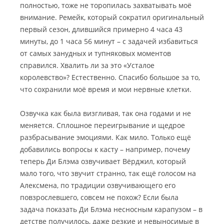
полностью, тоже не торопилась захватывать моё
внимание. Ремейк, который сократил оригинальный
первый сезон, длившийся примерно 4 часа 43
минуты, до 1 часа 56 минут – с задачей избавиться
от самых занудных и тупняковых моментов
справился. Хвалить ли за это «Усталое
королевство»? Естественно. Спасибо большое за то,
что сохранили моё время и мои нервные клетки.
Озвучка как была визгливая, так она годами и не
меняется. Сплошное переигрывание и щедрое
разбрасывание эмоциями. Как мило. Только ещё
добавились вопросы к касту – например, почему
теперь Ди Блэма озвучивает Вёрджил, который
мало того, что звучит странно, так ещё голосом на
Алексмена, по традиции озвучивающего его
повзрослевшего, совсем не похож? Если была
задача показать Ди Блэма несносным карапузом – в
детстве получилось, даже резкие и невыносимые в