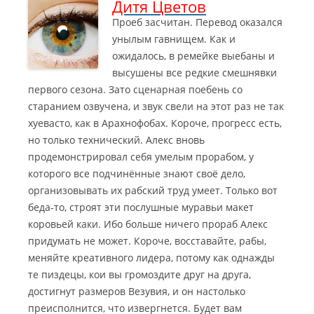
Дитя Цветов
Проеб засчитан. Перевод оказался
унылым гавнищем. Как и
ожидалось, в ремейке выебаны и
высушены все редкие смешнявки
первого сезона. Зато сценарная поебень со
старанием озвучена, и звук свели на этот раз не так
хуевасто, как в Арахнофобах. Короче, прогресс есть,
но только технический.
Алекс вновь
продемонстрировал себя умелым прорабом, у
которого все подчинённые знают своё дело,
организовывать их рабский труд умеет. Только вот
беда-то, строят эти послушные муравьи макет
коровьей каки. Ибо больше ничего прораб Алекс
придумать не может. Короче, восставайте, рабы,
меняйте креативного лидера, потому как однажды
те пиздецы, кои вы громоздите друг на друга,
достигнут размеров Везувия, и он настолько
преисполнится, что извергнется. Будет вам