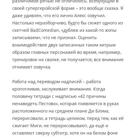
различимой речью не отличились. Всебухущий в
своей супергеройской форме – это вообще сказка. Я
даже удивлен, что его лично Алекс озвучил.
Настолько неразборчиво, будто бы сюжет одного из
скетчей BadComedian, «дубляж из какой-то жопы
записываем», что не признал. Оценить
взаимодействие двух записанных таким хитрым
образом главных персонажей во время, например,
тренировок на свалке, не получается, все внимание
отнимает озвучка.
Работа над переводом надписей – работа
кропотливая, заслуживает внимания. Когда
половину тетради с надписью «42 причины
ненавидеть Пестово», которая появляется в руках
расположенного на среднем плане Ди Блэма,
перерисовали, а тетрадь целиком, перед тем, как её
сжигает Миги, не перерисовывают, да ещё и
оставляют сверху субтитр, хотя он на белом фоне