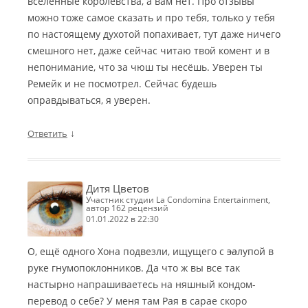
вселенные королевства, а вам нет. Про отзывы
можно тоже самое сказать и про тебя, только у тебя
по настоящему духотой попахивает, тут даже ничего
смешного нет, даже сейчас читаю твой комент и в
непонимание, что за чюш ты несёшь. Уверен ты
Ремейк и не посмотрел. Сейчас будешь
оправдываться, я уверен.
↓
Ответить
Дитя Цветов
участник студии La Condomina Entertainment,
автор 162 рецензий
01.01.2022 в 22:30
О, ещё одного Хона подвезли, ищущего с
за
лупой в
руке гнумопоклонников. Да что ж вы все так
настырно напрашиваетесь на няшный кондом-
перевод о себе? У меня там Рая в сарае скоро