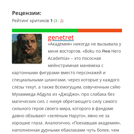
Рецензии:
Рейтинг критиков
1
(
3
-
2
)
genetret
«Академия» никогда не вызывала у
меня восторгов. «Boku no
Pico
Hero
Academia» – это пососная
мейнстримная манямеха с
картонными фигурами вместо персонажей и
специальными шлангами, через которые у каждого
слёзы текут, а также Всемогущим, озвученным сэйю
Мухаммеда Абдула из «ДжоДжо», про слабака без
магических сил, с нихуя обретающего силу самого
сильного героя своего мира, которого в фэндоме
давно обзывают «зелёным Наруто», явно не за
хорошие глаза.
Аналогично, «Поехавшая академия»,
наполненная дурными ебаклаками чуть более, чем