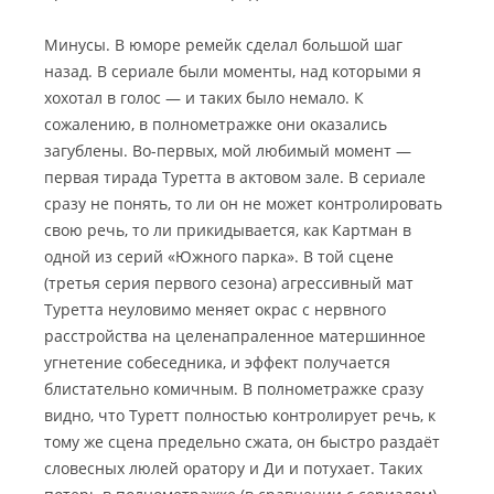
Минусы. В юморе ремейк сделал большой шаг
назад. В сериале были моменты, над которыми я
хохотал в голос — и таких было немало. К
сожалению, в полнометражке они оказались
загублены. Во-первых, мой любимый момент —
первая тирада Туретта в актовом зале. В сериале
сразу не понять, то ли он не может контролировать
свою речь, то ли прикидывается, как Картман в
одной из серий «Южного парка». В той сцене
(третья серия первого сезона) агрессивный мат
Туретта неуловимо меняет окрас с нервного
расстройства на целенапраленное матершинное
угнетение собеседника, и эффект получается
блистательно комичным. В полнометражке сразу
видно, что Туретт полностью контролирует речь, к
тому же сцена предельно сжата, он быстро раздаёт
словесных люлей оратору и Ди и потухает. Таких