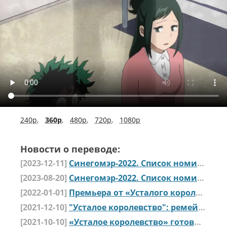
240p
,
360p
,
480p
,
720p
,
1080p
Новости о переводе:
[2023-12-11]
Синегомэр-2022. Список номинантов (часть вторая)
[2023-08-20]
Синегомэр-2022. Список номинантов (часть первая)
[2022-01-01]
Премьера от «Усталого королевства»: «Моя поехавшая академия: Ремейк»
[2021-12-10]
"Усталое королевство": ремейк "Академии" выйдет 31 декабря
[2021-10-10]
«Усталое королевство» готовит 3й эпизод «Гхыв Плея»