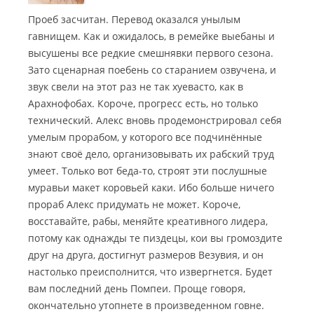
Проеб засчитан. Перевод оказался унылым
гавнищем. Как и ожидалось, в ремейке выебаны и
высушены все редкие смешнявки первого сезона.
Зато сценарная поебень со старанием озвучена, и
звук свели на этот раз не так хуевасто, как в
Арахнофобах. Короче, прогресс есть, но только
технический. Алекс вновь продемонстрировал себя
умелым прорабом, у которого все подчинённые
знают своё дело, организовывать их рабский труд
умеет. Только вот беда-то, строят эти послушные
муравьи макет коровьей каки. Ибо больше ничего
прораб Алекс придумать не может. Короче,
восставайте, рабы, меняйте креативного лидера,
потому как однажды те пиздецы, кои вы громоздите
друг на друга, достигнут размеров Везувия, и он
настолько преисполнится, что извергнется. Будет
вам последний день Помпеи. Проще говоря,
окончательно утопнете в произведенном говне.