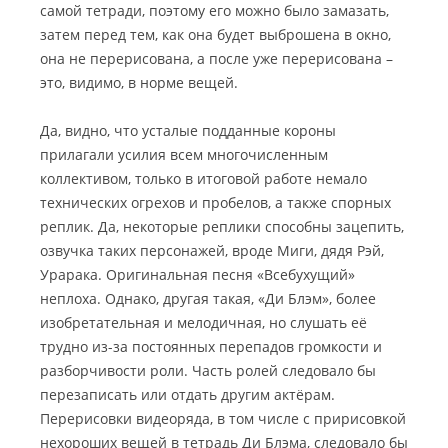
самой тетради, поэтому его можно было замазать,
затем перед тем, как она будет выброшена в окно,
она не перерисована, а после уже перерисована –
это, видимо, в норме вещей.
Да, видно, что усталые подданные короны
прилагали усилия всем многочисленным
коллективом, только в итоговой работе немало
технических огрехов и пробелов, а также спорных
реплик. Да, некоторые реплики способны зацепить,
озвучка таких персонажей, вроде Миги, дядя Рэй,
Урарака. Оригинальная песня «Всебухущий»
неплоха. Однако, другая такая, «Ди Блэм», более
изобретательная и мелодичная, но слушать её
трудно из-за постоянных перепадов громкости и
разборчивости роли. Часть ролей следовало бы
перезаписать или отдать другим актёрам.
Перерисовки видеоряда, в том числе с пририсовкой
нехороших вещей в тетрадь Ди Блэма, следовало бы