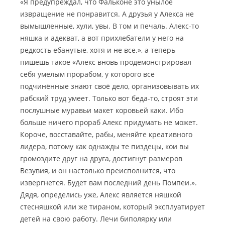
«Я предупреждал, что Фальконе это унылое
извращение не понравится. А друзья у Алекса не
вымышленные, хули, увы. В том и печаль. Алекс-то
няшка и адекват, а вот прихлебатели у него на
редкость ебанутые, хотя и не все.», а теперь
пишешь такое «Алекс вновь продемонстрировал
себя умелым прорабом, у которого все
подчинённые знают своё дело, организовывать их
рабский труд умеет. Только вот беда-то, строят эти
послушные муравьи макет коровьей каки. Ибо
больше ничего прораб Алекс придумать не может.
Короче, восставайте, рабы, меняйте креативного
лидера, потому как однажды те пиздецы, кои вы
громоздите друг на друга, достигнут размеров
Везувия, и он настолько преисполнится, что
извергнется. Будет вам последний день Помпеи.».
Дядя, определись уже, Алекс является няшкой
стесняшкой или же тираном, который эксплуатирует
детей на свою работу. Лечи биполярку или