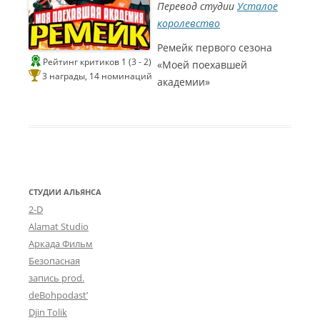
Перевод студии
Усталое
королевство
С
Ремейк первого сезона
и
Рейтинг критиков 1 (3 - 2)
«Моей поехавшей
3 награды, 14 номинаций
н
академии»
е
Г
о
м
э
СТУДИИ АЛЬЯНСА
р
2-D
2
Alamat Studio
Аркада Фильм
0
Безопасная
2
запись prod.
0
deBohpodast’
Л
Djin Tolik
у