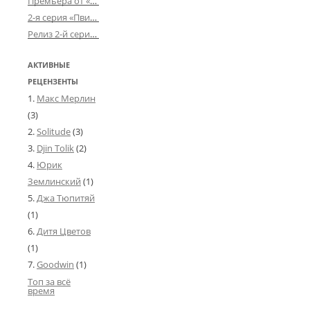
Премьера от «Усталого королевства»: «Игорь начал»
о
а
2-я серия «Пвин Тикса» от 2-D
м
Д
Релиз 2-й серии «БДСМ-людей» от «Аркада Фильм»
и
э
Б
р
л
АКТИВНЫЕ
э
2
РЕЦЕНЗЕНТЫ
м
Макс Мерлин
0
а
(3)
2
Solitude
(3)
1
Djin Tolik
(2)
Л
Юрик
у
Землинский
(1)
ч
Джа Тюпитяй
ш
(1)
а
я
Дитя Цветов
а
(1)
к
Goodwin
(1)
т
Топ за всё
р
время
и