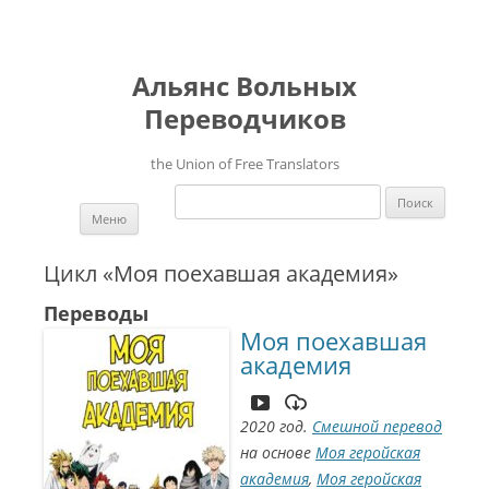
Альянс Вольных
Переводчиков
the Union of Free Translators
Найти:
Перейти к содержимому
Меню
Цикл «Моя поехавшая академия»
Переводы
Моя поехавшая
академия
2020 год.
Смешной перевод
на основе
Моя геройская
академия
,
Моя геройская