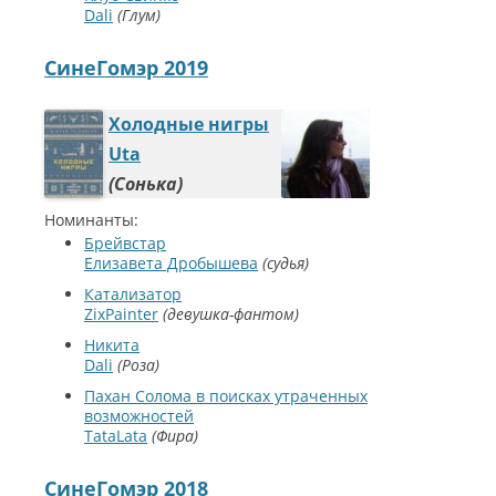
Dali
Глум
СинеГомэр 2019
Холодные нигры
Uta
Сонька
Номинанты:
Брейвстар
Елизавета Дробышева
судья
Катализатор
ZixPainter
девушка-фантом
Никита
Dali
Роза
Пахан Солома в поисках утраченных
возможностей
TataLata
Фира
СинеГомэр 2018