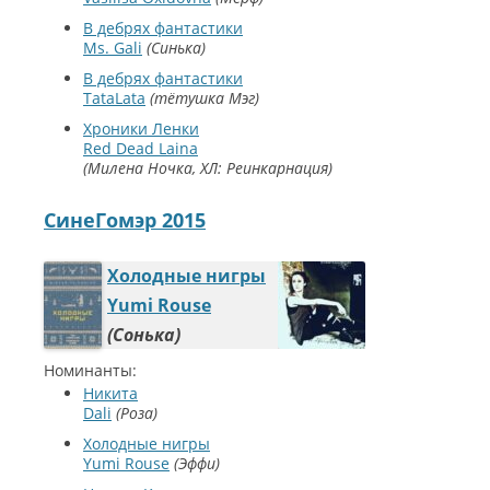
В дебрях фантастики
Ms. Gali
Синька
В дебрях фантастики
TataLata
тётушка Мэг
Хроники Ленки
Red Dead Laina
Милена Ночка, ХЛ: Реинкарнация
СинеГомэр 2015
Холодные нигры
Yumi Rouse
Сонька
Номинанты:
Никита
Dali
Роза
Холодные нигры
Yumi Rouse
Эффи