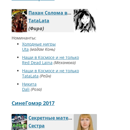
Пахан Солома в поисках утраченных возможностей
TataLata
Фира
Номинанты:
Холодные нигры
Uta
мадам Конь
Наши в Космосе и не только
Red Dead Laina
Механюка
Наши в Космосе и не только
TataLata
Рейн
Никита
Dali
Роза
СинеГомэр 2017
Секретные материалы
Сестра