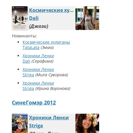
Космические хулиганы
Dali
Джози
Номинанты:
Космические хулиганы
TataLata
Эмма
Хроники Ленки
Dali
Серафима
Хроники Ленки
Striga
Мила Суворова
Хроники Ленки
Striga
Ирина Воронова
СинеГомэр 2012
Хроники Ленки
Striga