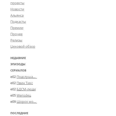
проекты
Новости
Альянса
Подкасты
Премии
Прочее
Релизы
Цеховой обзор
НЕДАВНИЕ
ЭПИЗОДЫ
СЕРИАЛОВ
e02
Подслушано в Угличе
e02
Пвин Тикс
e02
БДСМ-люди
e05
Wensdeц
e09
Шорох мозговины
ПОСЛЕДНИЕ