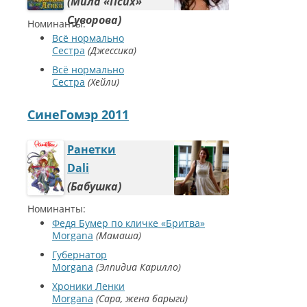
Мила «Псих»
Суворова
Номинанты:
Всё нормально
Сестра
Джессика
Всё нормально
Сестра
Хейли
СинеГомэр 2011
Ранетки
Dali
Бабушка
Номинанты:
Федя Бумер по кличке «Бритва»
Morgana
Мамаша
Губернатор
Morgana
Элпидиа Карилло
Хроники Ленки
Morgana
Сара, жена барыги