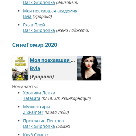
Dark Griphonka
Элизабет
Моя поехавшая академия
Bvia
Урарака
Гхыв Плей
Dark Griphonka
жена Гаджета
СинеГомэр 2020
Моя поехавшая академия
Bvia
Урарака
Номинанты:
Хроники Ленки
TataLata
КАТя, ХЛ: Реинкарнация
Мужкентяры
ZixPainter
Мила Леди
Проклятие Пестово
Dark Griphonka
Бомж
Клуб Свинкс