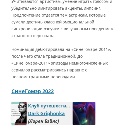
Учитываются артистизм, умение играть голосом и
убедительно имитировать акценты, липсинг.
Предпочтение отдаётся тем актрисам, которые
сумели достичь классной эмоциональной
синхронизации озвучки с визуальным поведением
экранного персонажа.
Номинация дебютировала на «СинеГомэре-2011»,
после чего стала традиционной. До
«СинеГомэра-2011» эпизоды немногочисленных
сериалов рассматривались наравне с
полнометражными переводами.
СинеГомэр 2022
Клуб путешественников во времени
Dark Griphonka
Лорен Бэйнс