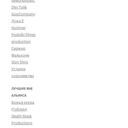
deBohpodast’
Djin Tolik
GopCompany
Лужа Ё
Notimer
Podolbi filmec
production
Сержио
Фальконе
Slon films
Усталое
королевство
ЛУЧШИЕ ВНЕ
АЛЬЯНСА
Божья искра
(Гоблин)
Death Mask
Productions