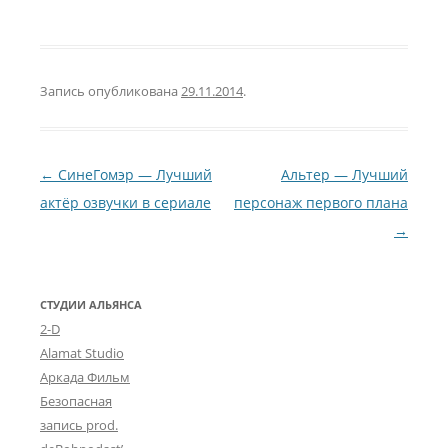
Запись опубликована
29.11.2014
.
Навигация по записям
←
СинеГомэр — Лучший
Альтер — Лучший
актёр озвучки в сериале
персонаж первого плана
→
СТУДИИ АЛЬЯНСА
2-D
Alamat Studio
Аркада Фильм
Безопасная
запись prod.