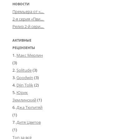
НОВОСТИ
Премьера от «Усталого королевства»: «Игорь начал»
2-я серия «Пвин Тикса» от 2-D
Релиз 2-й серии «БДСМ-людей» от «Аркада Фильм»
АКТИВНЫЕ
РЕЦЕНЗЕНТЫ
Макс Мерлин
(3)
Solitude
(3)
Goodwin
(3)
Djin Tolik
(2)
Юрик
Землинский
(1)
Джа Тюпитяй
(1)
Дитя Цветов
(1)
Топ за всё