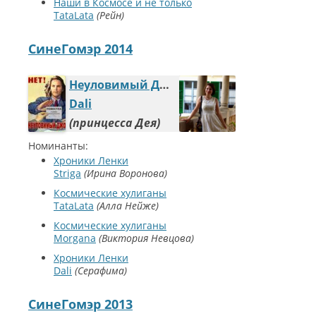
Наши в Космосе и не только
TataLata
Рейн
СинеГомэр 2014
Неуловимый Джо
Dali
принцесса Дея
Номинанты:
Хроники Ленки
Striga
Ирина Воронова
Космические хулиганы
TataLata
Алла Нейже
Космические хулиганы
Morgana
Виктория Невцова
Хроники Ленки
Dali
Серафима
СинеГомэр 2013