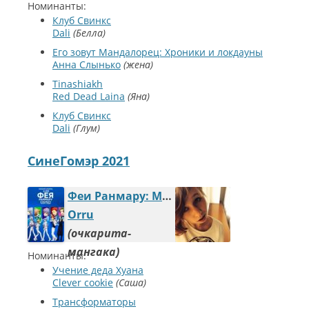
Номинанты:
Клуб Свинкс
Dali
Белла
Его зовут Мандалорец: Хроники и локдауны
Анна Слынько
жена
Tinashiakh
Red Dead Laina
Яна
Клуб Свинкс
Dali
Глум
СинеГомэр 2021
Феи Ранмару: Мы спасём твоё сердце
Orru
очкарита-
мангака
Номинанты:
Учение деда Хуана
Clever cookie
Саша
Трансформаторы