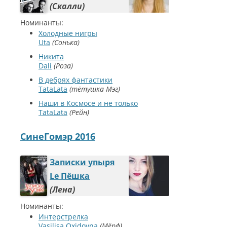
Скалли
Номинанты:
Холодные нигры
Uta
Сонька
Никита
Dali
Роза
В дебрях фантастики
TataLata
тётушка Мэг
Наши в Космосе и не только
TataLata
Рейн
СинеГомэр 2016
Записки упыря
Le Пёшка
Лена
Номинанты:
Интерстрелка
Vasilisa Oxidovna
Мёрф