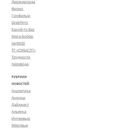
Держиморда
Филмс
Гонфильм
Grekfilms
Какой-то Бес
Мега-Бобёр
ser6630
ТГ «СМЫСЛ?»
Трудности
перевода
РУБРИКИ
НОВОСТЕЙ
Аналитика
Анонсы
Дайджест
Альянса
Интервью
Мёртвые