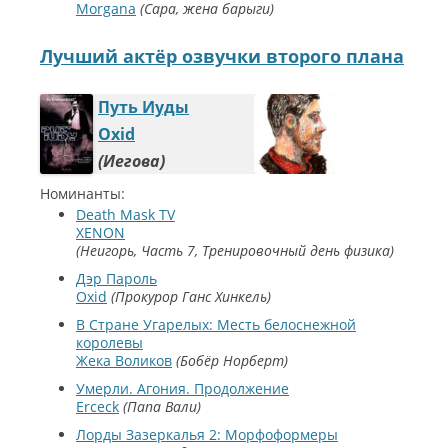
Morgana
Сара, жена барыги
Лучший актёр озвучки второго плана
Путь Иуды
Oxid
Иегова
Номинанты:
Death Mask TV
XENON
Неигорь, Часть 7, Тренировочный день физика
Дэр Пароль
Oxid
Прокурор Ганс Хинкель
В Cтране Угарелых: Месть белоснежной
королевы
Жека Воликов
Бобёр Норберт
Умерли. Агония. Продолжение
Erceck
Папа Вали
Лорды Зазеркалья 2: Морфоформеры