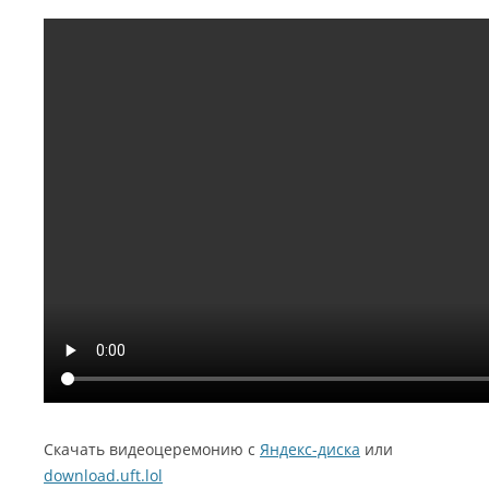
Скачать видеоцеремонию с
Яндекс-диска
или
download.uft.lol