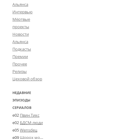
Альянса
Интервью
Мёртвые
проекты
Новости
Альянса
Подкасты
Премии
Прочее
Релизы
Цеховой обзор
НЕДАВНИЕ
ЭПИЗОДЫ
СЕРИАЛОВ
e02
Пвин Тикс
e02
БДСМ-люди
e05
Wensdeц
e09
Шорох мозговины