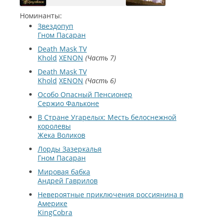
Номинанты:
Звездопуп
Гном Пасаран
Death Mask TV
Khold
XENON
Часть 7
Death Mask TV
Khold
XENON
Часть 6
Особо Опасный Пенсионер
Сержио Фальконе
В Cтране Угарелых: Месть белоснежной
королевы
Жека Воликов
Лорды Зазеркалья
Гном Пасаран
Мировая бабка
Андрей Гаврилов
Невероятные приключения россиянина в
Америке
KingCobra