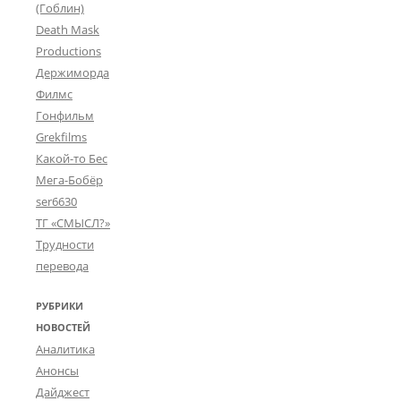
(Гоблин)
Death Mask
Productions
Держиморда
Филмс
Гонфильм
Grekfilms
Какой-то Бес
Мега-Бобёр
ser6630
ТГ «СМЫСЛ?»
Трудности
перевода
РУБРИКИ
НОВОСТЕЙ
Аналитика
Анонсы
Дайджест