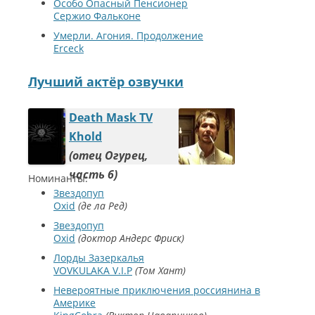
Особо Опасный Пенсионер
Сержио Фальконе
Умерли. Агония. Продолжение
Erceck
Лучший актёр озвучки
Death Mask TV
Khold
отец Огурец,
часть 6
Номинанты:
Звездопуп
Oxid
де ла Ред
Звездопуп
Oxid
доктор Андерс Фриск
Лорды Зазеркалья
VOVKULAKA V.I.P
Том Хант
Невероятные приключения россиянина в
Америке