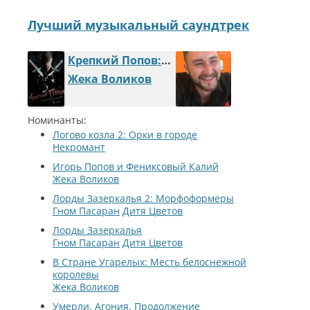
Лучший музыкальный саундтрек
Крепкий Попов: Темная сторона Земли
Жека Воликов
Номинанты:
Логово козла 2: Орки в городе
Некромант
Игорь Попов и Фениксовый Калий
Жека Воликов
Лорды Зазеркалья 2: Морфоформеры
Гном Пасаран
Дитя Цветов
Лорды Зазеркалья
Гном Пасаран
Дитя Цветов
В Cтране Угарелых: Месть белоснежной
королевы
Жека Воликов
Умерли. Агония. Продолжение