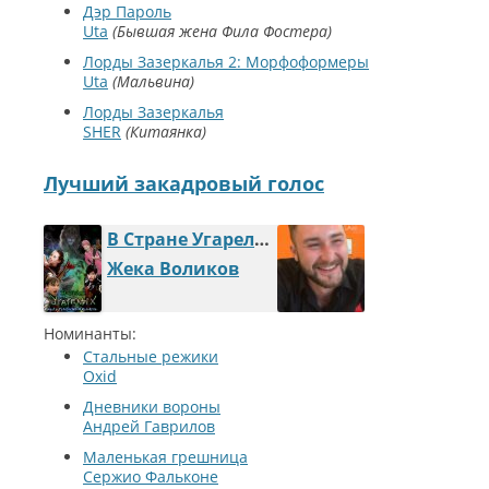
Дэр Пароль
Uta
Бывшая жена Фила Фостера
Лорды Зазеркалья 2: Морфоформеры
Uta
Мальвина
Лорды Зазеркалья
SHER
Китаянка
Лучший закадровый голос
В Cтране Угарелых: Месть белоснежной королевы
Жека Воликов
Номинанты:
Стальные режики
Oxid
Дневники вороны
Андрей Гаврилов
Маленькая грешница
Сержио Фальконе