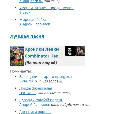
Khold
XENON
Часть 6
Умерли. Агония. Продолжение
Erceck
Мировая бабка
Андрей Гаврилов
Лучшая песня
Хроники Ленки
Combinator
Некромант
Ленкин отряд
Номинанты:
Завещание старого придурка
BVADNK
Тип без головы
Лорды Зазеркалья
Hardwest
Финальные титры
Эдвард - голубой парень
Андрей Гаврилов
Кто-нибудь поможет
Дневники вороны