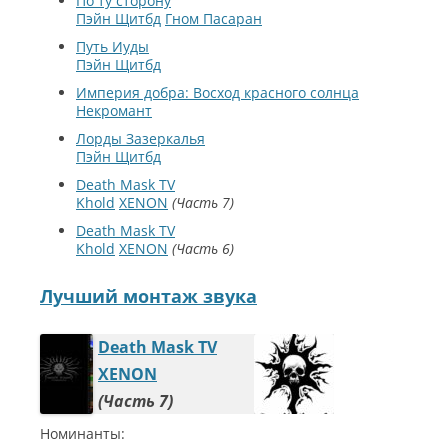
По ту сторону
Пэйн Щитбд
Гном Пасаран
Путь Иуды
Пэйн Щитбд
Империя добра: Восход красного солнца
Некромант
Лорды Зазеркалья
Пэйн Щитбд
Death Mask TV
Khold
XENON
Часть 7
Death Mask TV
Khold
XENON
Часть 6
Лучший монтаж звука
Death Mask TV
XENON
Часть 7
Номинанты: