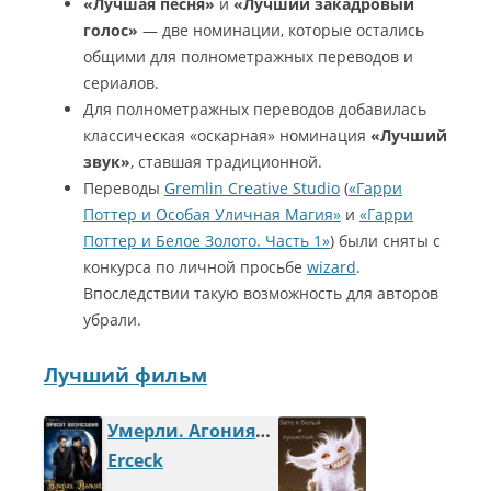
«Лучшая песня»
и
«Лучший закадровый
голос»
— две номинации, которые остались
общими для полнометражных переводов и
сериалов.
Для полнометражных переводов добавилась
классическая «оскарная» номинация
«Лучший
звук»
, ставшая традиционной.
Переводы
Gremlin Creative Studio
(
«Гарри
Поттер и Особая Уличная Магия»
и
«Гарри
Поттер и Белое Золото. Часть 1»
) были сняты с
конкурса по личной просьбе
wizard
.
Впоследствии такую возможность для авторов
убрали.
Лучший фильм
Умерли. Агония. Продолжение
Erceck