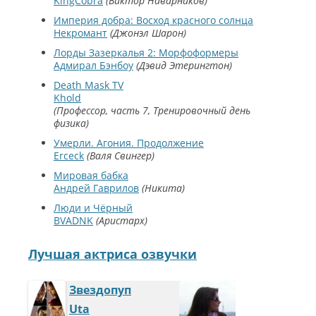
KingCobra
Виктор Наварников
Империя добра: Восход красного солнца
Некромант
Джонэл Шарон
Лорды Зазеркалья 2: Морфоформеры
Адмирал Бэнбоу
Дэвид Этерингтон
Death Mask TV
Khold
Профессор, часть 7, Тренировочный день
физика
Умерли. Агония. Продолжение
Erceck
Валя Свингер
Мировая бабка
Андрей Гаврилов
Никита
Люди и Чёрный
BVADNK
Аристарх
Лучшая актриса озвучки
Звездопуп
Uta