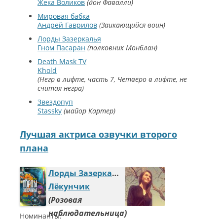
Жека Воликов
дон Фавалли
Мировая бабка
Андрей Гаврилов
Заикающийся воин
Лорды Зазеркалья
Гном Пасаран
полковник Монблан
Death Mask TV
Khold
Негр в лифте, часть 7, Четверо в лифте, не
считая негра
Звездопуп
Stassky
майор Картер
Лучшая актриса озвучки второго
плана
Лорды Зазеркалья 2: Морфоформеры
Лёкунчик
Розовая
наблюдательница
Номинанты: