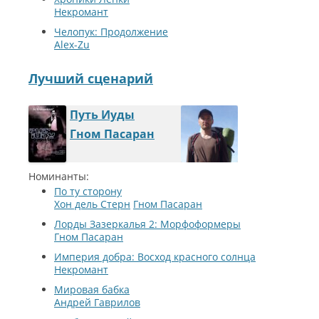
Некромант
Челопук: Продолжение
Alex-Zu
Лучший сценарий
Путь Иуды
Гном Пасаран
Номинанты:
По ту сторону
Хон дель Стерн
Гном Пасаран
Лорды Зазеркалья 2: Морфоформеры
Гном Пасаран
Империя добра: Восход красного солнца
Некромант
Мировая бабка
Андрей Гаврилов