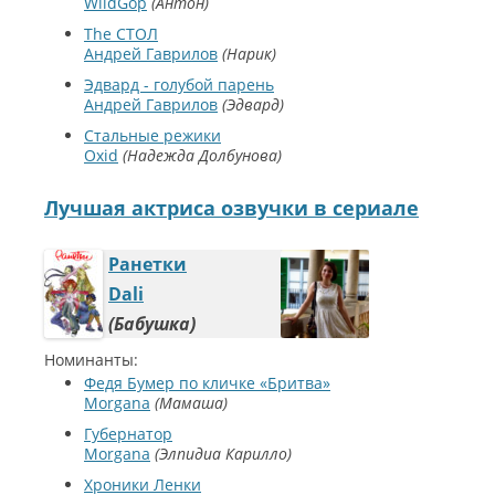
WildGop
Антон
The СТОЛ
Андрей Гаврилов
Нарик
Эдвард - голубой парень
Андрей Гаврилов
Эдвард
Стальные режики
Oxid
Надежда Долбунова
Лучшая актриса озвучки в сериале
Ранетки
Dali
Бабушка
Номинанты:
Федя Бумер по кличке «Бритва»
Morgana
Мамаша
Губернатор
Morgana
Элпидиа Карилло
Хроники Ленки