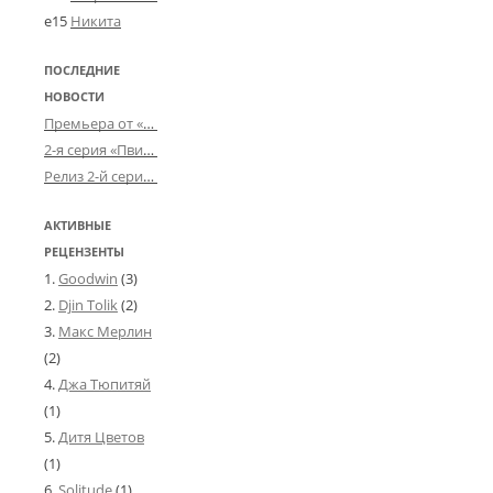
e15
Никита
ПОСЛЕДНИЕ
НОВОСТИ
Премьера от «Усталого королевства»: «Игорь начал»
2-я серия «Пвин Тикса» от 2-D
Релиз 2-й серии «БДСМ-людей» от «Аркада Фильм»
АКТИВНЫЕ
РЕЦЕНЗЕНТЫ
Goodwin
(3)
Djin Tolik
(2)
Макс Мерлин
(2)
Джа Тюпитяй
(1)
Дитя Цветов
(1)
Solitude
(1)