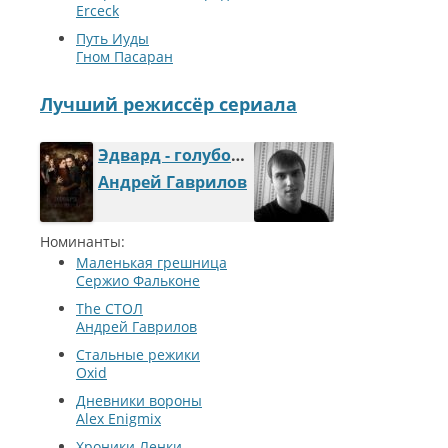
Erceck
Путь Иуды
Гном Пасаран
Лучший режиссёр сериала
Эдвард - голубой парень
Андрей Гаврилов
Номинанты:
Маленькая грешница
Сержио Фальконе
The СТОЛ
Андрей Гаврилов
Стальные режики
Oxid
Дневники вороны
Alex Enigmix
Хроники Ленки