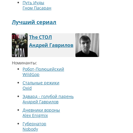
Путь Иуды
Гном Пасаран
Лучший сериал
The СТОЛ
Андрей Гаврилов
Номинанты:
Робот-Полюцейский
WildGop
Стальные режики
Oxid
Эдвард - голубой парень
Андрей Гаврилов
Дневники вороны
Alex Enigmix
Губернатор
Nobody