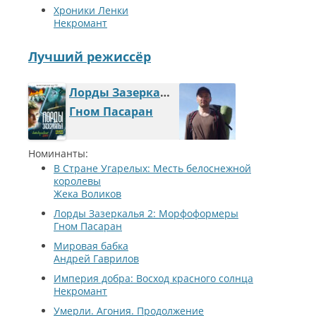
Хроники Ленки
Некромант
Лучший режиссёр
Лорды Зазеркалья
Гном Пасаран
Номинанты:
В Cтране Угарелых: Месть белоснежной
королевы
Жека Воликов
Лорды Зазеркалья 2: Морфоформеры
Гном Пасаран
Мировая бабка
Андрей Гаврилов
Империя добра: Восход красного солнца
Некромант
Умерли. Агония. Продолжение