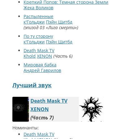
Крепкий Попов: Темная сторона Земли
Жека Воликов
Распыленные
к'Гольджи
Пэйн Щитбд
эпизод 03 «Лига смерти»
По ту сторону
к'Гольджи
Пэйн Щитбд
Death Mask TV
Khold
XENON
Часть 6
Мировая бабка
Андрей Гаврилов
Лучший звук
Death Mask TV
XENON
Часть 7
Номинанты:
Death Mask TV