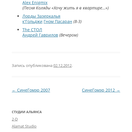
Alex Enigmix
Песня Коляды «Хочу жить я в квартире…»
Лорды Зазеркалья
к'Гольджи
Гном Пасаран
8-3
The СТОЛ
Андрей Гаврилов
Вечером
Запись опубликована
02.12.2012
.
Навигация по записям
←
СинеГомэр 2007
СинеГомэр 2012
→
СТУДИИ АЛЬЯНСА
2-D
Alamat Studio