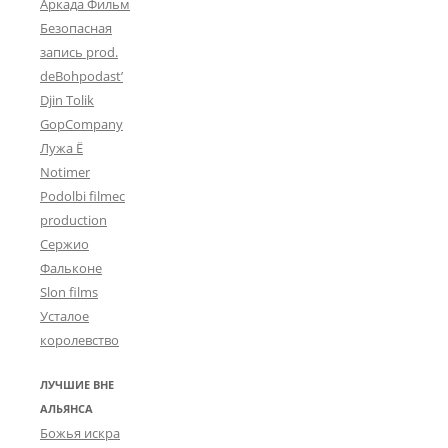
Аркада Фильм
Безопасная
запись prod.
deBohpodast’
Djin Tolik
GopCompany
Лужа Ё
Notimer
Podolbi filmec
production
Сержио
Фальконе
Slon films
Усталое
королевство
ЛУЧШИЕ ВНЕ
АЛЬЯНСА
Божья искра