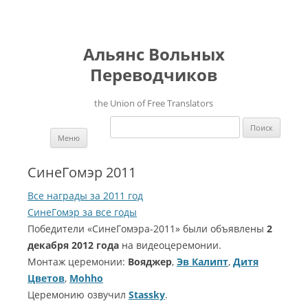
Альянс Вольных
Переводчиков
the Union of Free Translators
Найти:
Перейти к содержимому
Меню
СинеГомэр 2011
Все награды за 2011 год
СинеГомэр за все годы
Победители «СинеГомэра-2011» были объявлены
2
декабря 2012 года
на видеоцеремонии.
Монтаж церемонии:
Вояджер
,
Эв Калипт
,
Дитя
Цветов
,
Mohho
Церемонию озвучил
Stassky
.