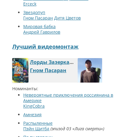
Erceck
Звездопуп
Гном Пасаран
Дитя Цветов
Мировая бабка
Андрей Гаврилов
Лучший видеомонтаж
Лорды Зазеркалья 2: Морфоформеры
Гном Пасаран
Номинанты:
Невероятные приключения россиянина в
Америке
KingCobra
Амнезия
Распыленные
Пэйн Щитбд
эпизод 03 «Лига смерти»