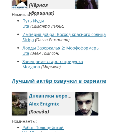
Чёрная
уборщица
Номинанты:
Путь Иуды
Uta
Саманта Льюис
Империя добра: Восход красного солнца
Striga
Ольга Романова
Лорды Зазеркалья 2: Морфоформеры
Uta
Элен Томпсон
Завещание старого придурка
Morgana
Марьяна
Лучший актёр озвучки в сериале
Дневники вороны
Alex Enigmix
Коляда
Номинанты:
Робот-Полюцейский