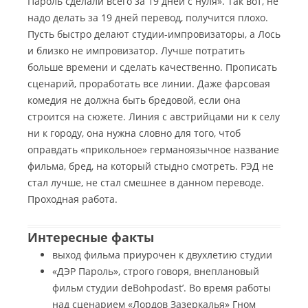
Пароль сделали всего за 19 дней с нуля». Так вот, не
надо делать за 19 дней перевод, получится плохо.
Пусть быстро делают студии-импровизаторы, а Лось
и близко не импровизатор. Лучше потратить
больше времени и сделать качественно. Прописать
сценарий, проработать все линии. Даже фарсовая
комедия не должна быть бредовой, если она
строится на сюжете. Линия с австрийцами ни к селу
ни к городу, она нужна словно для того, чтоб
оправдать «прикольное» германоязычное название
фильма, бред, на который стыдно смотреть. РЭД не
стал лучше, не стал смешнее в данном переводе.
Проходная работа.
Интересные факты
выход фильма приурочен к двухлетию студии
«ДЭР Пароль», строго говоря, внеплановый
фильм студии deBohpodast’. Во время работы
над сценарием «Лордов Зазеркалья» Гном