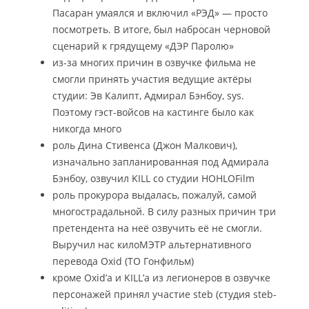
Пасаран умаялся и включил «РЭД» — просто
посмотреть. В итоге, был набросан черновой
сценарий к грядущему «ДЭР Паролю»
из-за многих причин в озвучке фильма не
смогли принять участия ведущие актёры
студии: Эв Калипт, Адмирал Бэнбоу, sys.
Поэтому гэст-войсов на кастинге было как
никогда много
роль Дина Стивенса (Джон Малкович),
изначально запланированная под Адмирала
Бэнбоу, озвучил KILL со студии HOHLOFilm
роль прокурора выдалась, пожалуй, самой
многострадальной. В силу разных причин три
претендента на неё озвучить её не смогли.
Выручил нас килоМЭТР альтернативного
перевода Oxid (ТО Гонфильм)
кроме Oxid’а и KILL’а из легионеров в озвучке
персонажей принял участие steb (студия steb-