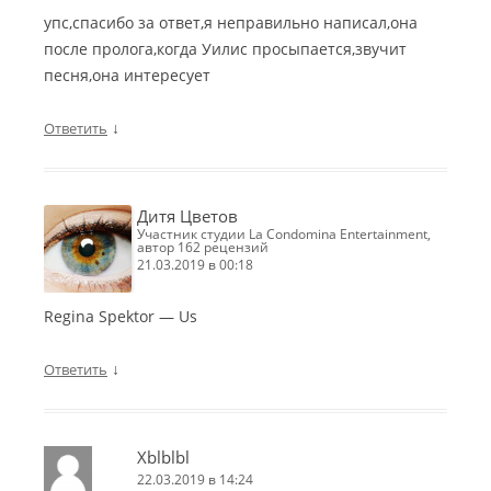
упс,спасибо за ответ,я неправильно написал,она
после пролога,когда Уилис просыпается,звучит
песня,она интересует
↓
Ответить
Дитя Цветов
участник студии La Condomina Entertainment,
автор 162 рецензий
21.03.2019 в 00:18
Regina Spektor — Us
↓
Ответить
Xblblbl
22.03.2019 в 14:24