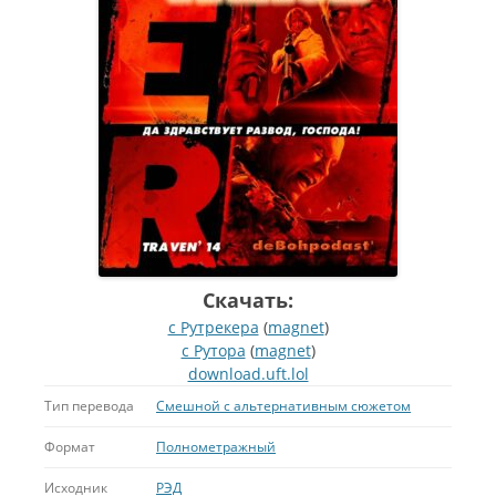
Скачать:
с Рутрекера
(
magnet
)
с Рутора
(
magnet
)
download.uft.lol
Тип перевода
Смешной с альтернативным сюжетом
Формат
Полнометражный
Исходник
РЭД