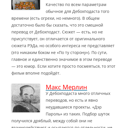
Качество по всем параметрам
обычное для Дебохподаста того
времени (есть огрехи, но немного). В общем
достаточно было бы сказать, что это смешной
перевод от Дебохподаст.
Сюжет — есть, но не
присутствует, он отличается от оригинального
сюжета РЭДа, но особого интереса не представляет
(это никаким боком не «По ту сторону»). По сути,
главное и единственно значимое в этом переводе
— это юмор. Если хотите просто посмеяться, то этот
фильм вполне подойдёт.
Макс Мерлин
У Дебохподаста много отличных
переводов, но есть и явно
неудавшиеся проекты. «Дэр
Пароль» из таких. Подбор шуток
получился дряблый, между собой они не
взаимодействуют и осыпаются по отдельности, не