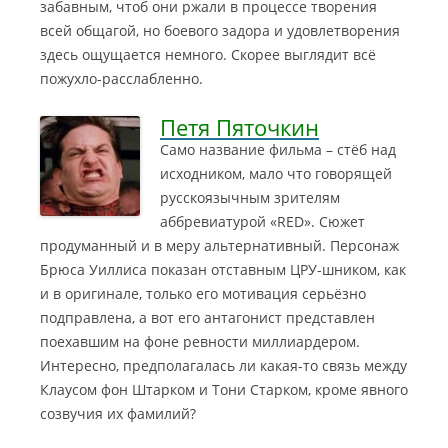
забавным, чтоб они ржали в процессе творения
всей общагой, но боевого задора и удовлетворения
здесь ощущается немного. Скорее выглядит всё
пожухло-расслабленно.
Петя Пяточкин
Само название фильма – стёб над
исходником, мало что говорящей
русскоязычным зрителям
аббревиатурой «RED». Сюжет
продуманный и в меру альтернативный. Персонаж
Брюса Уиллиса показан отставным ЦРУ-шником, как
и в оригинале, только его мотивация серьёзно
подправлена, а вот его антагонист представлен
поехавшим на фоне ревности миллиардером.
Интересно, предполагалась ли какая-то связь между
Клаусом фон Штарком и Тони Старком, кроме явного
созвучия их фамилий?