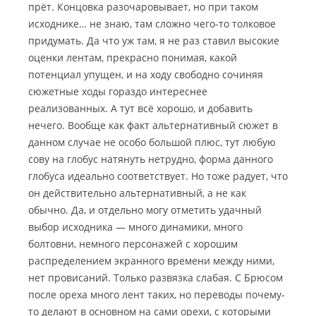
прёт. Концовка разочаровывает, но при таком
исходнике… не знаю, там сложно чего-то толковое
придумать. Да что уж там, я не раз ставил высокие
оценки лентам, прекрасно понимая, какой
потенциал упущен, и на ходу свободно сочиняя
сюжетные ходы гораздо интереснее
реализованных. А тут всё хорошо, и добавить
нечего. Вообще как факт альтернативный сюжет в
данном случае не особо большой плюс, тут любую
сову на глобус натянуть нетрудно, форма данного
глобуса идеально соответствует. Но тоже радует, что
он действительно альтернативный, а не как
обычно. Да, и отдельно могу отметить удачный
выбор исходника — много динамики, много
болтовни, немного персонажей с хорошим
распределением экранного времени между ними,
нет провисаний. Только развязка слабая. С Брюсом
после ореха много лент таких, но переводы почему-
то делают в основном на сами орехи, с которыми