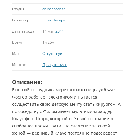
Студия
deBohpodast’
Режиссёр
Гном Пасаран
Дата выхода
14 мая
2011
Время
1ч 25м
Мат
Отсутствует
Монтаж
Присутствует
Описание:
Бывший сотрудник американских спецслужб Фил
Фостер работает электриком и пытается
осуществить свою детскую мечту стать хирургом. А
по соседству с Филом живёт мультимиллиардер
Клаус фон Штарк, который всё своё состояние и
свободное время тратит на слежение за своей
женой — ревнивый Клаус постоянно подозревает