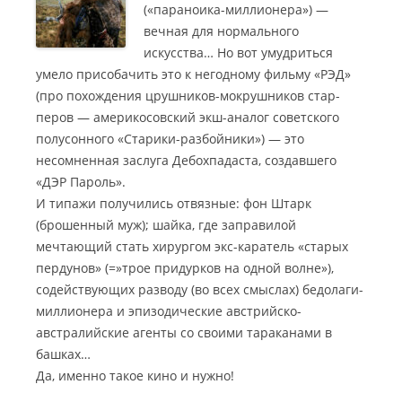
(«параноика-миллионера») —
вечная для нормального
искусства… Но вот умудриться
умело присобачить это к негодному фильму «РЭД»
(про похождения црушников-мокрушников стар-
перов — америкосовский экш-аналог советского
полусонного «Старики-разбойники») — это
несомненная заслуга Дебохпадаста, создавшего
«ДЭР Пароль».
И типажи получились отвязные: фон Штарк
(брошенный муж); шайка, где заправилой
мечтающий стать хирургом экс-каратель «старых
пердунов» (=»трое придурков на одной волне»),
содействующих разводу (во всех смыслах) бедолаги-
миллионера и эпизодические австрийско-
австралийские агенты со своими тараканами в
башках…
Да, именно такое кино и нужно!