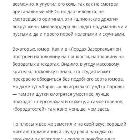
возможно, я упустил его соль, так как не смотрел
оригинальный «RED», но для человека, не
смотревшего оригинал, эти «шпионские дрязги»
вокруг жены миллиардера выглядят надуманными и
пустыми, да и просто порой нелепыми и скучными.
Во-вторых, юмор. Как и в «Лордах Зазеркалья» он
построен наполовину на пошлости, наполовину на
бородатых анекдотах. Видимо, в угоду массовому
зрителю, поскольку я знаю, эта студия может
прекрасно обходиться без подобного сорта юмора.
Но даже тут «Лорды…» выигрывают у «Дэр Пароля»
— там эти шутки смотрятся уместнее, лучше
подходят к персонажам и сюжету, а самое главное,
«бородатостей» там явно меньше, чем здесь.
Но плюсы я все же заметил и на свой вкус: хороший
монтаж, гармоничный саундтрэк и находка со
звонками в автосервис + хорошо подобранные