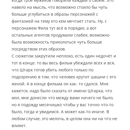
когда трое мужиков говорили каждый о своём. Это
навело на мысль, что возможно стоило бы чуть
больше углубиться в образы персонажей с
фантазией на тему кто кем мечтает стать. Ну, с
персонажем Фила тут всё в порядке, а вот
остальных агентов продумали слабее, возможно
была возможность приколоться чуть больше
посредством этих образов.
С сюжетом закрутили неплохо, есть один недочёт и
тот в конце: то вы весь фильм убеждали всех и вся,
что Штарк готов убить любого только по
подозрению в том, что человек крутит шашни с его
женой. А в конце фильма он как- то сдался. Мне
кажется, надо было сказать от имени Штарка, что
мол, мне донесли что между вами ничего не было,
но я подожду месячишко чтобы у вас точно что-то
было, тогда и увидимся. А может как-то иначе. В
любом случае, это мелочь, в целом она ни на что не
влияет.