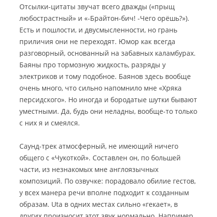
Отсылки-цитаты звучат всего дважды («прыщ
любострастный» и «-Брайтон-бич! -Чего орёшь?»).
Есть и пошлости, и двусмысленности, но грань
приличия они не переходят. Юмор как всегда
разговорный, основанный на забавных каламбурах.
Баяны про тормозную жидкость, разряды у
электриков и тому подобное. Баянов здесь вообще
очень много, что сильно напомнило мне «Хряка
персидского». Но иногда и бородатые шутки бывают
уместными. Да, будь они неладны, вообще-то только
с них я и смеялся.
Саунд-трек атмосферный, не имеющий ничего
общего с «Чукоткой». Составлен он, по большей
части, из незнакомых мне англоязычных
композиций. По озвучке: порадовало обилие гестов,
у всех манера речи вполне подходит к созданным
образам. Uta в одних местах сильно «гекает», в
других произносит этот звук нормально. Например,