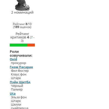
Лучшая
актриса
озвучки
второго
2 номинаций
плана
(
Uta
)
Бывшая
Рейтинг
8
/
10
жена
(
189
оценок)
Фила
Фостера
Рейтинг
СинеГомэр
критиков
4
(
7
-
2011
3
)
Лучший
актёр
озвучки
Роли
второго
озвучивали:
плана
Oxid
(
Oxid
)
Прокурор
прокурор
Ганс
Гном Пасаран
Хинкель
Фил Фостер
Клаус фон
Штарк
Пэйн Щитбд
Чёрный
Палмер
Uta
Эльза фон
Штарк
Шелли
снайперша