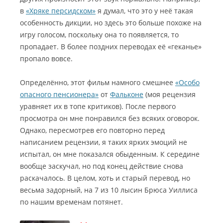
в
«Хряке персидском»
я думал, что это у неё такая
особенность дикции, но здесь это больше похоже на
игру голосом, поскольку она то появляется, то
пропадает. В более поздних переводах её «геканье»
пропало вовсе.
Определённо, этот фильм намного смешнее
«Особо
опасного пенсионера»
от
Фальконе
(моя рецензия
уравняет их в топе критиков). После первого
просмотра он мне понравился без всяких оговорок.
Однако, пересмотрев его повторно перед
написанием рецензии, я таких ярких эмоций не
испытал, он мне показался обыденным. К середине
вообще заскучал, но под конец действие снова
раскачалось. В целом, хоть и старый перевод, но
весьма задорный, на 7 из 10 лысин Брюса Уиллиса
по нашим временам потянет.