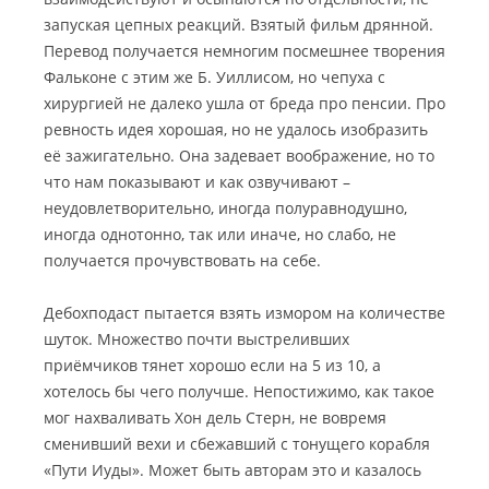
запуская цепных реакций. Взятый фильм дрянной
.
Перевод получается немногим посмешнее творения
Фальконе с этим же Б. Уиллисом, но чепуха с
хирургией не далеко ушла от бреда про пенсии. Про
ревность идея хорошая, но не удалось изобразить
её зажигательно. Она задевает воображение, но то
что нам показывают и как озвучивают –
неудовлетворительно, иногда полуравнодушно,
иногда однотонно, так или иначе, но слабо, не
получается прочувствовать на себе.
Дебохподаст пытается взять измором на количестве
шуток. Множество почти выстреливших
приёмчиков тянет хорошо если на 5 из 10, а
хотелось бы чего получше. Непостижимо, как такое
мог нахваливать Хон дель Стерн, не вовремя
сменивший вехи и сбежавший с тонущего корабля
«Пути Иуды». Может быть авторам это и казалось