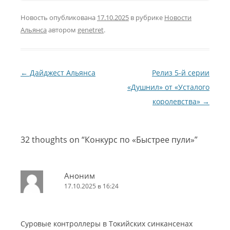
Новость опубликована
17.10.2025
в рубрике
Новости
Альянса
автором
genetret
.
Навигация по записям
←
Дайджест Альянса
Релиз 5-й серии
«Душнил» от «Усталого
королевства»
→
32 thoughts on “
Конкурс по «Быстрее пули»
”
Аноним
17.10.2025 в 16:24
Суровые контроллеры в Токийских синкансенах