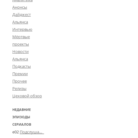
Анонсы
Дайджест
Альянса
Интервью
Мёртвые
проекты
Новости
Альянса
Подкасты
Премии
Прочее
Релизы
Цеховой обзор
НЕДАВНИЕ
ЭПИЗОДЫ
СЕРИАЛОВ
e02
Подслушано в Угличе