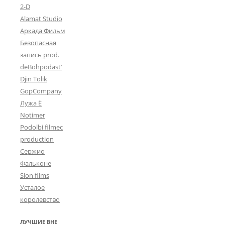
2-D
Alamat Studio
Аркада Фильм
Безопасная
запись prod.
deBohpodast’
Djin Tolik
GopCompany
Лужа Ё
Notimer
Podolbi filmec
production
Сержио
Фальконе
Slon films
Усталое
королевство
ЛУЧШИЕ ВНЕ