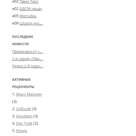
e02
Пвин Тикс
e02
БДСМ-люди
e05
Wensdeц
e09
Шорох мозговины
ПОСЛЕДНИЕ
НОВОСТИ
Премьера от «Усталого королевства»: «Игорь начал»
2-я серия «Пвин Тикса» от 2-D
Релиз 2-й серии «БДСМ-людей» от «Аркада Фильм»
АКТИВНЫЕ
РЕЦЕНЗЕНТЫ
Макс Мерлин
(3)
Solitude
(3)
Goodwin
(3)
Djin Tolik
(2)
Юрик