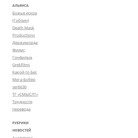
АЛЬЯНСА
Божья искра
(Гоблин)
Death Mask
Productions
Держиморда
Филмс
Гонфильм
Grekfilms
Какой-то Бес
Мега-Бобёр
ser6630
ТГ «СМЫСЛ?»
Трудности
перевода
РУБРИКИ
НОВОСТЕЙ
Аналитика