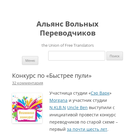
Альянс Вольных
Переводчиков
the Union of Free Translators
Найти:
Перейти к содержимому
Меню
Конкурс по «Быстрее пули»
32 комментария
Участница студии «
Сэр Варк
»
Morgana
и участник студии
N.KLB.N
Uncle Ben
выступили с
инициативой провести конкурс
переводчиков по старой схеме –
первый
за почти шесть лет
.