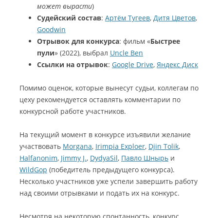
может вырасти
)
Судейский состав
:
Артём Тугеев
,
Дитя Цветов
,
Goodwin
Отрывок для конкурса
: фильм «
Быстрее
пули
» (2022), выбрал
Uncle Ben
Ссылки на отрывок
:
Google Drive
,
Яндекс Диск
Помимо оценок, которые вынесут судьи, коллегам по
цеху рекомендуется оставлять комментарии по
конкурсной работе участников.
На текущий момент в конкурсе изъявили желание
участвовать
Morgana
,
Irimpia Exploer
,
Djin Tolik
,
Halfanonim
,
Jimmy J.
,
DydyaSil
,
Павло Шнырь
и
WildGop
(победитель предыдущего конкурса).
Несколько участников уже успели завершить работу
над своими отрывками и подать их на конкурс.
Несмотря на некоторую спонтанность, конкурс