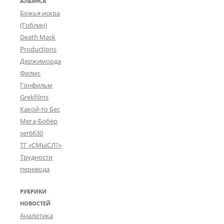
АЛЬЯНСА
з
ы
Божья искра
в
(Гоблин)
у
ч
Death Mask
к
Productions
и
Держиморда
в
Филмс
т
Гонфильм
о
р
Grekfilms
о
Какой-то Бес
г
Мега-Бобёр
о
ser6630
п
ТГ «СМЫСЛ?»
л
а
Трудности
н
перевода
а
(
РУБРИКИ
M
НОВОСТЕЙ
o
r
Аналитика