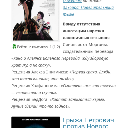
сюжетом
на основе
Эльвира: Повелительница
тьмы
Ввиду отсутствия
аннотации нарезка
лаконичных отзывов:
Синопсис от Морганы,
Рейтинг критиков -1 (1-2)
создательницы перевода:
«Кино о Альянсе Вольного Перевода. Жду здоровую
критику, а не сраку».
Рецензия Алекса Энигмикса:
«Первая срака. Блядь,
это такая клиника, что пиздец».
Рецензия Халфанонима:
«Смотреть все это тяжело
— непонятно и скучно».
Рецензия БэдДога:
«Хватит заниматься херью.
Лучше сделай что-то годное».
Грыжа Петрович
против Нового