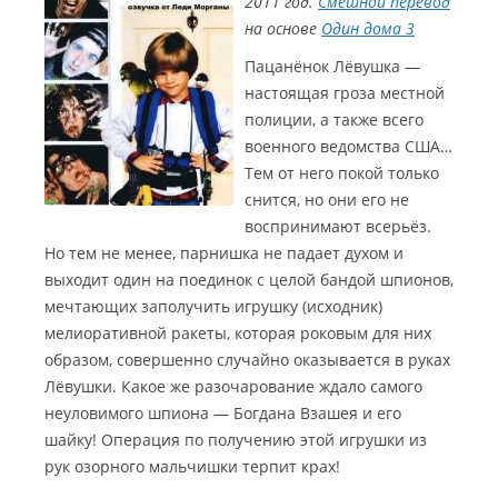
2011 год.
Смешной перевод
в
на основе
Один дома 3
у
ч
Пацанёнок Лёвушка —
к
настоящая гроза местной
и
полиции, а также всего
(
военного ведомства США…
M
Тем от него покой только
o
r
снится, но они его не
С
g
воспринимают всерьёз.
a
и
Но тем не менее, парнишка не падает духом и
n
н
выходит один на поединок с целой бандой шпионов,
a
мечтающих заполучить игрушку (исходник)
е
)
Г
мелиоративной ракеты, которая роковым для них
Г
р
образом, совершенно случайно оказывается в руках
о
ы
Лёвушки. Какое же разочарование ждало самого
ж
м
неуловимого шпиона — Богдана Взашея и его
а
э
шайку! Операция по получению этой игрушки из
П
е
рук озорного мальчишки терпит крах!
р
т