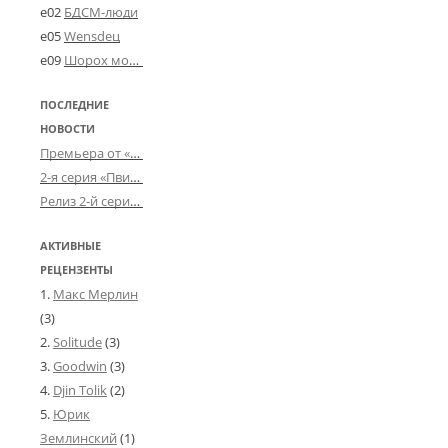
e02
БДСМ-люди
e05
Wensdeц
e09
Шорох мозговины
ПОСЛЕДНИЕ
НОВОСТИ
Премьера от «Усталого королевства»: «Игорь начал»
2-я серия «Пвин Тикса» от 2-D
Релиз 2-й серии «БДСМ-людей» от «Аркада Фильм»
АКТИВНЫЕ
РЕЦЕНЗЕНТЫ
Макс Мерлин
(3)
Solitude
(3)
Goodwin
(3)
Djin Tolik
(2)
Юрик
Землинский
(1)