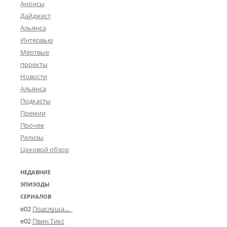
g
Анонсы
a
Дайджест
n
Альянса
a
Интервью
)
М
Мёртвые
э
проекты
р
Новости
Альянса
Подкасты
Премии
Прочее
Релизы
Цеховой обзор
НЕДАВНИЕ
ЭПИЗОДЫ
СЕРИАЛОВ
e02
Подслушано в Угличе
e02
Пвин Тикс