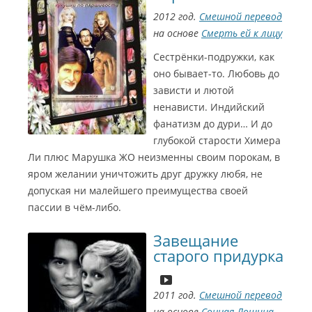
2012 год.
Смешной перевод
на основе
Смерть ей к лицу
Сестрёнки-подружки, как
оно бывает-то. Любовь до
зависти и лютой
ненависти. Индийский
фанатизм до дури… И до
глубокой старости Химера
Ли плюс Марушка ЖО неизменны своим порокам, в
С
яром желании уничтожить друг дружку любя, не
и
допуская ни малейшего преимущества своей
н
пассии в чём-либо.
е
Завещание
Г
старого придурка
о
м
2011 год.
Смешной перевод
э
на основе
Сонная Лощина