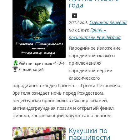
года
2012 год.
Смешной перевод
на основе
Гринч –
похититель Рождества
Пародийное изложение
пародийной сказки о
приключениях
Рейтинг критиков -4 (0-4)
3 номинаций
пародийной версии
классического
пародийного злодея Гринча — Грыжи Петровича.
Зрителя ожидает ночь перед Рождеством,
нецензурная брань волосатых персонажей,
антиандеграундная поэзия и открытый финал
фильма, заставляющий задуматься о вечном.
Кукушки по
паршивости