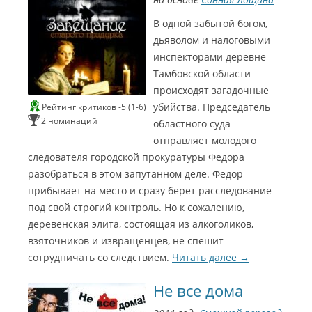
р
В одной забытой богом,
2
дьяволом и налоговыми
0
инспекторами деревне
Тамбовской области
1
происходят загадочные
3
убийства. Председатель
Рейтинг критиков -5 (1-6)
Л
2 номинаций
областного суда
у
отправляет молодого
ч
ш
следователя городской прокуратуры Федора
а
разобраться в этом запутанном деле. Федор
я
прибывает на место и сразу берет расследование
а
под свой строгий контроль. Но к сожалению,
к
деревенская элита, состоящая из алкоголиков,
т
р
взяточников и извращенцев, не спешит
и
сотрудничать со следствием.
Читать далее
→
с
а
Не все дома
о
з