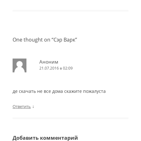
2
р
о
0
в
1
и
ч
1
С
Л
One thought on “
Сэр Варк
”
у
и
ч
н
ш
а
Аноним
е
я
21.07.2016 в 02:09
Г
а
о
к
т
м
де скачать не все дома скажите пожалуста
р
э
и
с
↓
Ответить
р
а
2
о
з
0
в
1
у
Добавить комментарий