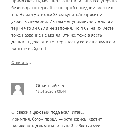
прямо сказать, мол ничего нет или типо всё утеряно
безвозвратно, давайте сценрий накидаем вместе и
т п. Ну или у этих же 35 см купить/попросить/
украсть сценарий. Их там чет упомянули у них там
терки что ли были не запонил. Но я бы на их месте
тоже название не менял. Эти же тоже в яесть
Даниилп делают и те. Хер знает у кого еще лучше и
раньше выйдет. Н
↓
Ответить
Обычный чел
18.01.2026 в 09:44
О, свежий цеховый подъехал! Итак…
Иримпия, богом прошу — остановись! Хватит
насиловать Джима! Или выпей таблетки уже!