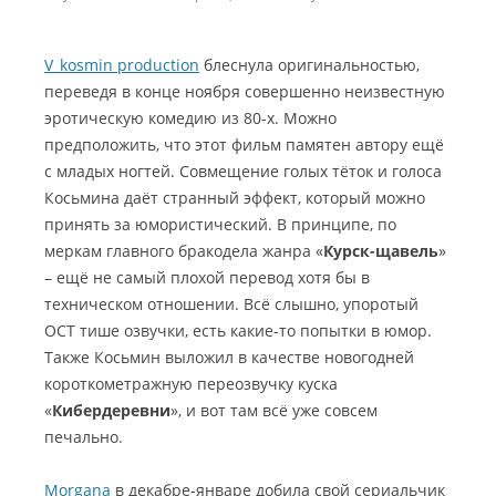
V_kosmin production
блеснула оригинальностью,
переведя в конце ноября совершенно неизвестную
эротическую комедию из 80-х. Можно
предположить, что этот фильм памятен автору ещё
с младых ногтей. Совмещение голых тёток и голоса
Косьмина даёт странный эффект, который можно
принять за юмористический. В принципе, по
меркам главного бракодела жанра «
Курск-щавель
»
– ещё не самый плохой перевод хотя бы в
техническом отношении. Всё слышно, упоротый
ОСТ тише озвучки, есть какие-то попытки в юмор.
Также Косьмин выложил в качестве новогодней
короткометражную переозвучку куска
«
Кибердеревни
», и вот там всё уже совсем
печально.
Morgana
в декабре-январе добила свой сериальчик