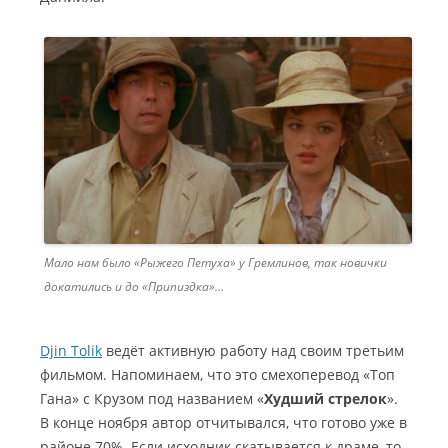
Мало нам было «Рыжего Петуха» у Гремлинов, так новички
докатились и до «Припиздка»…
Djin Tolik
ведёт активную работу над своим третьим
фильмом. Напоминаем, что это смехоперевод «Топ
Гана» с Крузом под названием «
Худший стрелок
».
В конце ноября автор отчитывался, что готово уже в
районе 70%. Если исходник скатывается к драме, то