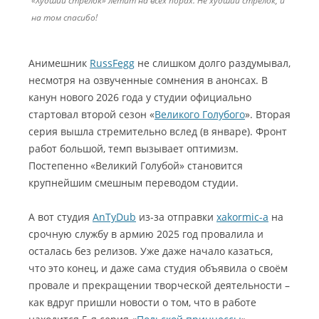
«Худший стрелок» летит на всех порах. Не худший стрелок, и
на том спасибо!
Анимешник
RussFegg
не слишком долго раздумывал,
несмотря на озвученные сомнения в анонсах. В
канун нового 2026 года у студии официально
стартовал второй сезон «
Великого Голубого
». Вторая
серия вышла стремительно вслед (в январе). Фронт
работ большой, темп вызывает оптимизм.
Постепенно «Великий Голубой» становится
крупнейшим смешным переводом студии.
А вот студия
AnTyDub
из-за отправки
xakormic-а
на
срочную службу в армию 2025 год провалила и
осталась без релизов. Уже даже начало казаться,
что это конец, и даже сама студия объявила о своём
провале и прекращении творческой деятельности –
как вдруг пришли новости о том, что в работе