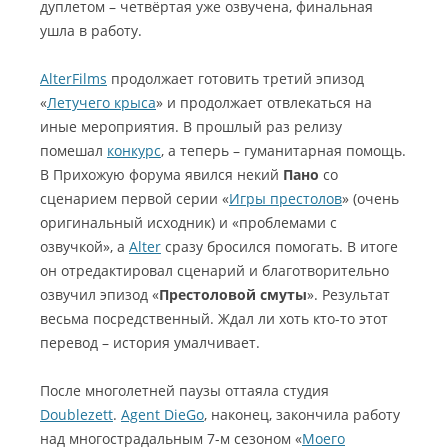
дуплетом – четвёртая уже озвучена, финальная
ушла в работу.
AlterFilms
продолжает готовить третий эпизод
«
Летучего крыса
» и продолжает отвлекаться на
иные мероприятия. В прошлый раз релизу
помешал
конкурс
, а теперь – гуманитарная помощь.
В Прихожую форума явился некий
Пано
со
сценарием первой серии «
Игры престолов
» (очень
оригинальный исходник) и «проблемами с
озвучкой», а
Alter
сразу бросился помогать. В итоге
он отредактировал сценарий и благотворительно
озвучил эпизод «
Престоловой смуты
». Результат
весьма посредственный. Ждал ли хоть кто-то этот
перевод – история умалчивает.
После многолетней паузы оттаяла студия
Doublezett
.
Agent DieGo
, наконец, закончила работу
над многострадальным 7-м сезоном «
Моего