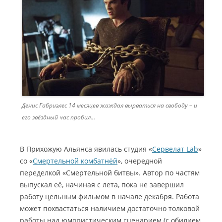
Денис Габриэлес 14 месяцев жаждал вырваться на свободу – и
его звёздный час пробил…
В Прихожую Альянса явилась студия «
Сервелат Lab
»
со «
Смертельной комбатнёй
», очередной
переделкой «Смертельной битвы». Автор по частям
выпускал её, начиная с лета, пока не завершил
работу цельным фильмом в начале декабря. Работа
может похвастаться наличием достаточно толковой
работы над юмористическим сценарием (с обилием