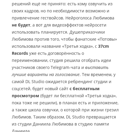
решений ещё не принято: есть кому озвучить из
своих кадров, но по необходимости возможно и
привлечение гествойсов. Нейроголоса Любимова
не будет
, а вот для видеоэффектов нейросети
использовать планируется. Душеприказчики
Любимова против того, чтобы фанатские «Потовы»
использовали название «Третья ходка», с
37cm
Records
уже есть договорённость о
переименовании, студия решила отобрать идеи
участников своего Telegram-чата и
выставить
лучшие варианты на голосование
. Тем временем, у
самой DL Studio ожидается ребрендинг студии и
соцсетей, будет новый сайт
с бесплатным
просмотром
(будет ли бесплатной «Третья ходка»,
пока тоже не решили), в планах есть и приложение,
а также школа озвучки, о которой при жизни грезил
Любимов. Таким образом, DL Studio превращается
из студии Даниила Любимова в студию памяти
Даниила.