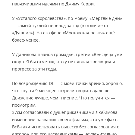
навязчивыми идеями по Джиму Керри.
У «Усталого королевства», по-моему, «Мертвые дни»
— самый тухлый перевод за год (в отличие от
«Душнил»). На его фоне «Московская резня» ещё
более-менее.
У Данилова планов громадье, третий «Венсдец» уже
скоро. Я бы отметил, что у них явная эволюция и
прогресс за эти годы.
По возрождению DL — с моей точки зрения, хорошо,
что спустя 9 месяцев созрели творить дальше.
Движение лучше, чем гниение. Что получится —
посмотрим.
37см согласовали с душеприказчиками Любимова
изменение названия своего фильма, это уже факт.
Всё-таки использовать вывеску без согласования с
автором или его наследниками — неуважительно,