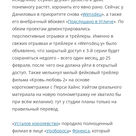
понемногу растёт, хоронить его явно рано. Сейчас у
Даниловых в приоритете снова «
Wensdец
», а также
его внебрачный вбоквел «
Подслушано в Угличе
». По
обеим проектам демонстрировались
перспективные отрывки и трейлеры. Именно в
свежих отрывках и трейлере к «Wensdец-у» было
объявлено, что закрытый доступ к 3-й серии будет
сохраняться недолго – всего один месяц, до 25
февраля, после чего она должна уйти в открытый
доступ. Также мелькнул милый фейковый трейлер
фильма «Кровь-любовь 2» на основе
короткометражки с Перси Хайнс Уайтом (реального
материала на новую полнометражку не хватило бы
при всём желании): тут у студии планы только на
правильный перевод.
«
Усталое королевство
» породило полноценный
филиал в лице «
Уробороса
»
Фонекса
, который