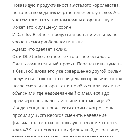
Позавидую продуктивности Усталого королевства,
но качество ходячих мертвецов очень унылое. А с
учетом того что у них там компы сгорели….ну и
может это к лучшему, сорян.
У Danilov Brothers продуктивность не меньше, но
уровень смотриьбельности выше.
Ждемс что сделает Толик.
Ох и DL Studio..точнее то что от неё осталось.
Очень сомнительный проект. Перспективы туманы,
а без Любимова это уже совершенно другой фильм
получится. Только, что они делали практически год
после смерти автора, так и не объяснили, как и не
объяснили где недоделанный фильм, если до
премьеры оставалось меньше трех месяцев??
И я до конца не понял, хотя стрим смотрел, они
просили у 37cm Records сменить навевание
фильма, т.к. те тоже использую название «третья
ходка»? Я так понял от них фильм выйдет раньше,