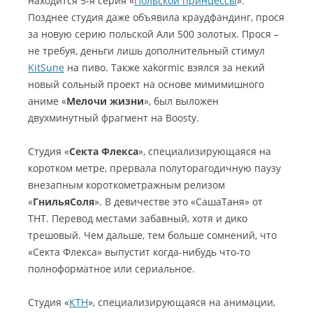
находится 5-я серия «
Польской принцессы
».
Позднее студия даже объявила краудфандинг, прося
за новую серию польской Али 500 золотых. Прося –
не требуя, деньги лишь дополнительный стимул
KitSune
на пиво. Также xakormic взялся за некий
новый сольный проект на основе мимимишного
аниме «
Мелочи жизни
», был выложен
двухминутный фрагмент на Boosty.
Студия «
Секта Флекса
», специализирующаяся на
коротком метре, прервала полуторагодичную паузу
внезапным короткометражным релизом
«
ГнильяСоля
». В девичестве это «СашаТаня» от
ТНТ. Перевод местами забавный, хотя и дико
трешовый. Чем дальше, тем больше сомнений, что
«Секта Флекса» выпустит когда-нибудь что-то
полноформатное или сериальное.
Студия «
КТН
», специализирующаяся на анимации,