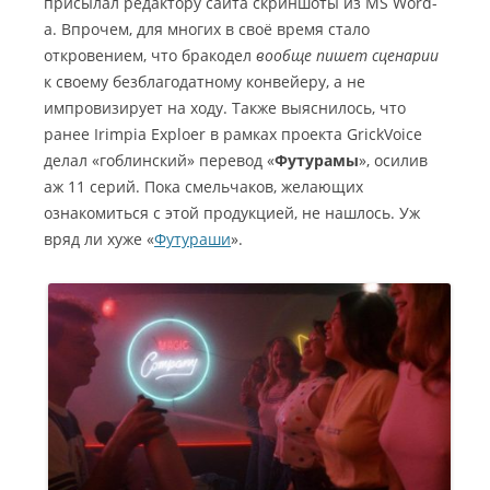
присылал редактору сайта скриншоты из MS Word-
а. Впрочем, для многих в своё время стало
откровением, что бракодел
вообще пишет сценарии
к своему безблагодатному конвейеру, а не
импровизирует на ходу. Также выяснилось, что
ранее Irimpia Exploer в рамках проекта GrickVoice
делал «гоблинский» перевод «
Футурамы
», осилив
аж 11 серий. Пока смельчаков, желающих
ознакомиться с этой продукцией, не нашлось. Уж
вряд ли хуже «
Футураши
».