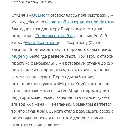
смехопереводчиков.
Студия
sMUGENom
отстрелялась полнометражным
мульт-дублем во
вселенной «Смердоносной битвы»
благодаря главдонатеру Боярскому и его дню
рождения. «
Снежком по хлебалу
» посвящён Саб-
Зиро, «
Мстя Скорпиёна
» — Скорпиону (Ханзо
Хасаши). Благодаря тому, что диалогов там полно,
Mugen-у
было где развернуться. При этом к старой
практике с музыкальными вставками студия до сих
пор ленится возвращаться, так что экшен-сцены
заметно проседают. Переводы забавные,
поклонникам студии и «Мортал Комбата» вполне
стоит познакомиться. Также Mugen переозвучил
ряд короткометражек, включая «тыккиновскую» и
эпизод «Хи-мэна». Печальным моментом является
то, что студия sMUGENom стала размещать свежие
переводы на Boosty в платном доступе, пряча
вконтактовские заливки.