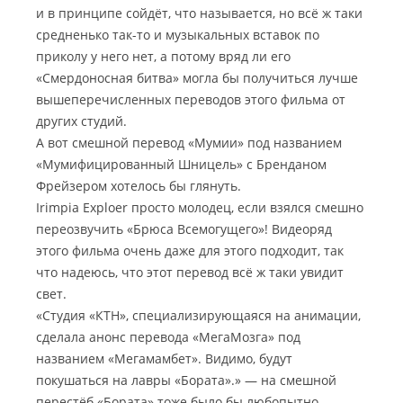
и в принципе сойдёт, что называется, но всё ж таки
средненько так-то и музыкальных вставок по
приколу у него нет, а потому вряд ли его
«Смердоносная битва» могла бы получиться лучше
вышеперечисленных переводов этого фильма от
других студий.
А вот смешной перевод «Мумии» под названием
«Мумифицированный Шницель» с Бренданом
Фрейзером хотелось бы глянуть.
Irimpia Exploer просто молодец, если взялся смешно
переозвучить «Брюса Всемогущего»! Видеоряд
этого фильма очень даже для этого подходит, так
что надеюсь, что этот перевод всё ж таки увидит
свет.
«Студия «КТН», специализирующаяся на анимации,
сделала анонс перевода «МегаМозга» под
названием «Мегамамбет». Видимо, будут
покушаться на лавры «Бората».» — на смешной
перестёб «Бората» тоже было бы любопытно