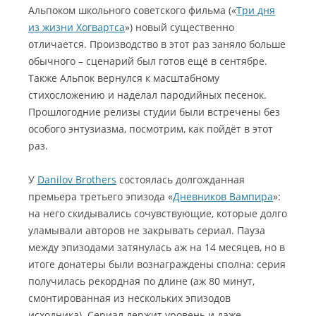
Альпоком школьного советского фильма («
Три дня
из жизни Хогвартса
») новый существенно
отличается. Производство в этот раз заняло больше
обычного – сценарий был готов ещё в сентябре.
Также Альпок вернулся к масштабному
стихосложению и наделал пародийных песенок.
Прошлогодние релизы студии были встречены без
особого энтузиазма, посмотрим, как пойдёт в этот
раз.
У
Danilov Brothers
состоялась долгожданная
премьера третьего эпизода «
Дневников Вампира
»:
на него скидывались сочувствующие, которые долго
уламывали авторов не закрывать сериал. Пауза
между эпизодами затянулась аж на 14 месяцев, но в
итоге донатеры были вознаграждены сполна: серия
получилась рекордная по длине (аж 80 минут,
смонтированная из нескольких эпизодов
исходника). Сериал держит уровень и даже