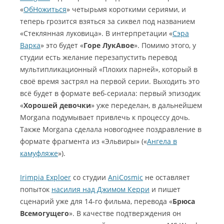
«
ОбНожиться
» четырьмя короткими сериями, и
теперь грозится взяться за сиквел под названием
«Стеклянная луковица». В интерпретации «
Сэра
Варка
» это будет «
Горе ЛукАвое
». Помимо этого, у
студии есть желание перезапустить перевод
мультипликационный «Плохих парней», который в
своё время застрял на первой серии. Выходить это
всё будет в формате веб-сериала: первый эпизодик
«
Хорошей девочки
» уже переделан, в дальнейшем
Morgana подумывает привлечь к процессу дочь.
Также Morgana сделала новогоднее поздравление в
формате фрагмента из «Эльвиры» («
Ангела в
камуфляже
»).
Irimpia Exploer
со студии
AniCosmic
не оставляет
попыток
насилия над Джимом Керри
и пишет
сценарий уже для 14-го фильма, перевода «
Брюса
Всемогущего
». В качестве подтверждения он