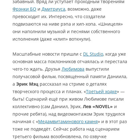
забавный. Вряд ли уступает проходным творениям
Фрэнки БО
и
Дмитриуса
, возможно, даже
превосходит их. Интересно, что создатели
подвизаются на ниве рэпа и хип-хопа. «Шницеля»
они наполнили музыкой и песнями собственного
исполнения (даже «клип» воткнули).
Масштабные новости пришли с
DL Studio
, когда уже
основная масса поклонников отчаялась и перестала
чего-то ждать. Друзья
Любимова
выпустили
получасовой фильм, посвящённый памяти Даниила,
а
Эрик Мэц
рассказал на стриме о деталях
творческого процесса и планах. «
Третьей ходке
» —
быть! Сценарий ещё при живом Любимове писали
коллективно (сам Даниил, Эрик,
Лев «NOVEL»
и
прочие ребята), над видеомонтажом Эрик трудился
начиная с «
Медамвитаминового камня
» и в этот раз
тоже не подведёт. Сейчас работа над сценарием
третьего фильма возобновлена, по озвучке