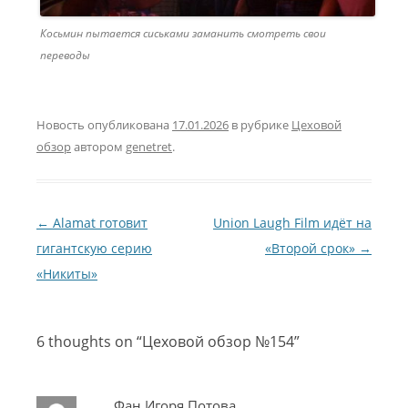
Косьмин пытается сиськами заманить смотреть свои
переводы
Новость опубликована
17.01.2026
в рубрике
Цеховой
обзор
автором
genetret
.
Навигация по записям
←
Alamat готовит
Union Laugh Film идёт на
гигантскую серию
«Второй срок»
→
«Никиты»
6 thoughts on “
Цеховой обзор №154
”
Фан Игоря Потова