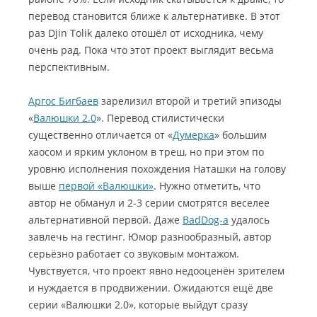
перевод становится ближе к альтернативке. В этот
раз Djin Tolik далеко отошёл от исходника, чему
очень рад. Пока что этот проект выглядит весьма
перспективным.
Аргос Бигбаев
зарелизил второй и третий эпизоды
«
Валюшки 2.0
». Перевод стилистически
существенно отличается от «
Думерка
» большим
хаосом и ярким уклоном в треш, но при этом по
уровню исполнения похождения Наташки на голову
выше
первой «Валюшки»
. Нужно отметить, что
автор не обманул и 2-3 серии смотрятся веселее
альтернативной первой. Даже
BadDog-a
удалось
завлечь на гестинг. Юмор разнообразный, автор
серьёзно работает со звуковым монтажом.
Чувствуется, что проект явно недооценён зрителем
и нуждается в продвижении. Ожидаются ещё две
серии «Валюшки 2.0», которые выйдут сразу