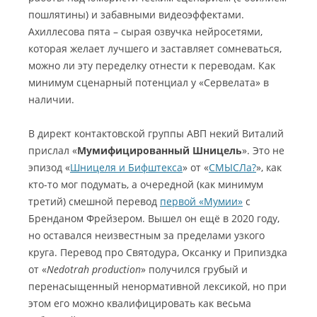
пошлятины) и забавными видеоэффектами.
Ахиллесова пята – сырая озвучка нейросетями,
которая желает лучшего и заставляет сомневаться,
можно ли эту переделку отнести к переводам. Как
минимум сценарный потенциал у «Сервелата» в
наличии.
В директ контактовской группы АВП некий Виталий
прислал «
Мумифицированный Шницель
». Это не
эпизод «
Шницеля и Бифштекса
» от «
СМЫСЛа?
», как
кто-то мог подумать, а очередной (как минимум
третий) смешной перевод
первой «Мумии»
с
Бренданом Фрейзером. Вышел он ещё в 2020 году,
но оставался неизвестным за пределами узкого
круга. Перевод про Святодура, Оксанку и Припиздка
от «
Nedotrah production
» получился грубый и
перенасыщенный ненормативной лексикой, но при
этом его можно квалифицировать как весьма