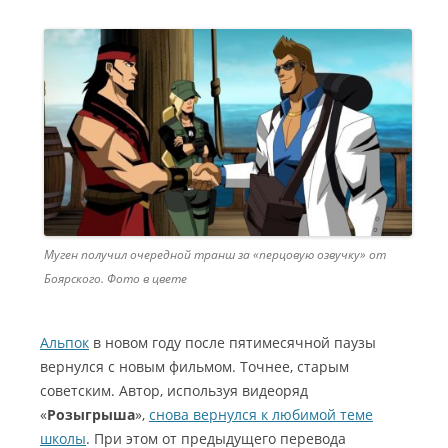
Муген получил очередной транш за «перцовую озвучку» от
Боярского. Фото в цвете
Альпок
в новом году после пятимесячной паузы
вернулся с новым фильмом. Точнее, старым
советским. Автор, используя видеоряд
«
Розыгрыша
»,
снова вернулся к любимой теме
школы
. При этом от предыдущего перевода