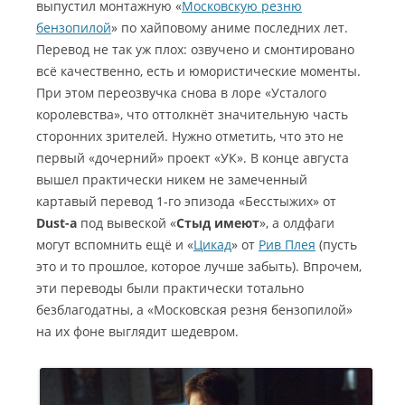
выпустил монтажную «
Московскую резню
бензопилой
» по хайповому аниме последних лет.
Перевод не так уж плох: озвучено и смонтировано
всё качественно, есть и юмористические моменты.
При этом переозвучка снова в лоре «Усталого
королевства», что оттолкнёт значительную часть
сторонних зрителей. Нужно отметить, что это не
первый «дочерний» проект «УК». В конце августа
вышел практически никем не замеченный
картавый перевод 1-го эпизода «Бесстыжих» от
Dust-а
под вывеской «
Стыд имеют
», а олдфаги
могут вспомнить ещё и «
Цикад
» от
Рив Плея
(пусть
это и то прошлое, которое лучше забыть). Впрочем,
эти переводы были практически тотально
безблагодатны, а «Московская резня бензопилой»
на их фоне выглядит шедевром.