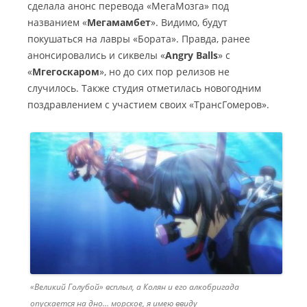
сделала анонс перевода «МегаМозга» под
названием «
Мегамамбет
». Видимо, будут
покушаться на лавры «Бората». Правда, ранее
анонсировались и сиквелы «
Angry Balls
» с
«
Мгегоскаром
», но до сих пор релизов не
случилось. Также студия отметилась новогодним
поздравлением с участием своих «ТрансГомеров».
«Великий Голубой» всплыл, а Колян и его алкобригада
опускается на дно… морское, я имею ввиду