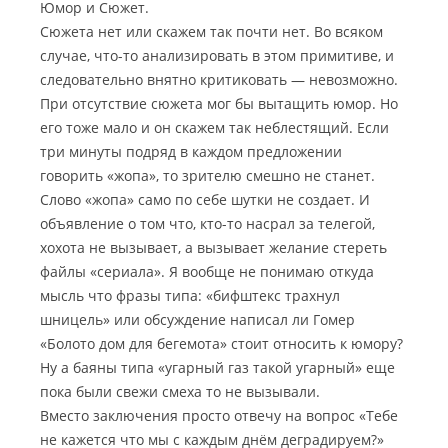
Юмор и Сюжет.
Сюжета нет или скажем так почти нет. Во всяком
случае, что-то анализировать в этом примитиве, и
следовательно внятно критиковать — невозможно.
При отсутствие сюжета мог бы вытащить юмор. Но
его тоже мало и он скажем так неблестящий. Если
три минуты подряд в каждом предложении
говорить «жопа», то зрителю смешно не станет.
Слово «жопа» само по себе шутки не создает. И
объявление о том что, кто-то насрал за телегой,
хохота не вызывает, а вызывает желание стереть
файлы «сериала». Я вообще не понимаю откуда
мысль что фразы типа: «бифштекс трахнул
шницель» или обсуждение написал ли Гомер
«Болото дом для бегемота» стоит относить к юмору?
Ну а баяны типа «угарный газ такой угарный» еще
пока были свежи смеха то не вызывали.
Вместо заключения просто отвечу на вопрос «Тебе
не кажется что мы с каждым днём деградируем?»