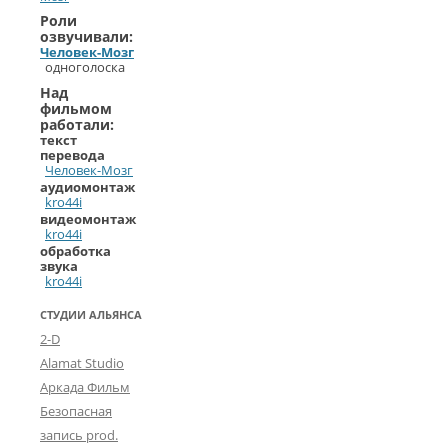
Роли
озвучивали:
Человек-Мозг
одноголоска
Над
фильмом
работали:
текст
перевода
Человек-Мозг
аудиомонтаж
kro44i
видеомонтаж
kro44i
обработка
звука
kro44i
СТУДИИ АЛЬЯНСА
2-D
Alamat Studio
Аркада Фильм
Безопасная
запись prod.