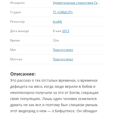
Исходник
Удивительные странствия Геракла
Студия
ТГ «СМЫСЛ?»
Режиссёр
kro44i
Дата выхода
8 мая
2013
Время
52м
Мат
Присутствует
Монтаж
Присутствует
Описание:
Это рассказ о тех отсталых временах, о временах
дефицита на мясо, когда люди верили в бобов и
неиллюзорно получали за это от Богов, сокращая
свою популяцию. Лишь один человек осмелился
думать не как все и поэтому был слишком умным,
этот видеоряд о нем — о Бифштексе.
Он обладал