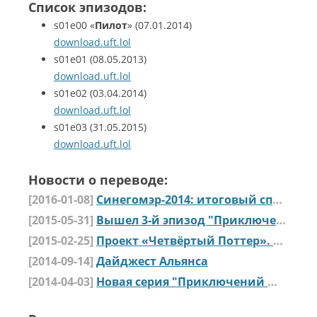
Список эпизодов:
s01e00
«
Пилот
»
(07.01.2014)
download.uft.lol
s01e01
(08.05.2013)
download.uft.lol
s01e02
(03.04.2014)
download.uft.lol
s01e03
(31.05.2015)
download.uft.lol
Новости о переводе:
[2016-01-08]
Синегомэр-2014: итоговый список номинантов
[2015-05-31]
Вышел 3-й эпизод "Приключений Шницеля и Бифштекса"
[2015-02-25]
Проект «Четвёртый Поттер». Перспективы. Часть 2
[2014-09-14]
Дайджест Альянса
[2014-04-03]
Новая серия "Приключений Шницеля и Бифштекса"