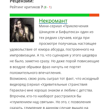
Рецензии:
Рейтинг критиков
7
(
8
-
1
)
Некромант
Мини-сериал «Приключения
Шницеля и Бифштекса» один из
тех редких случаев, когда при
просмотре получаешь настоящее
удовольствие от юмора абсурда, построенного на
импровизации. А то, что сценария у этого шедевра
не было, заметно сразу. Но даже порой повисающие
в воздухе обрывки фраз ничуть не портят
положительного впечатления.
Возможно, свою роль сыграл тот факт, что исходный
видеоряд (сериал «Удивительные странствия
Геракла») мне хорошо знаком и любим с детства.
Впрочем, кто-то наоборот расстроился бы
«глумлением над святым». Но это, с позволения
сказать, глумление в данном случае вышло на