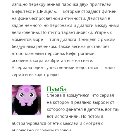
изящно перекрученная парочка двух приятелей —
Бифштекс и Шницель, — которые страдают фигнёй
на фоне беспросветной античности. Действия в
кадре немного, но персонажи и диалоги между ними
великолепны. Почти по-тарантиновски. Угарных
моментов море — типа диалога Шницеля с рыжим
бездушным ребёнком. Также весьма доставляет
второплановый персонаж Бефстроганов —
особенно, когда изобретал всё на свете.
У сериала один существенный недостаток — мало
серий и выходят редко.
Пумба
Сперва я возмутился, что сериал
на котором я реально вырос и от
которого фанател в детстве, вот так
вот испоганили. Но потом я
абстрагировался от этих мыслей и смотрел с
абсолютно холодной головой.