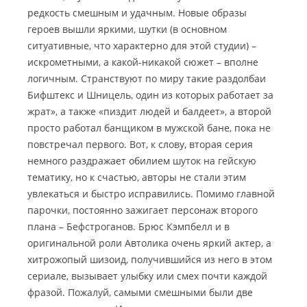
редкость смешным и удачным. Новые образы
героев вышли яркими, шутки (в основном
ситуативные, что характерно для этой студии) –
искрометными, а какой-никакой сюжет – вполне
логичным. Странствуют по миру такие раздолбаи
Бифштекс и Шницель, один из которых работает за
жрат», а также «пиздит людей и балдеет», а второй
просто работал банщиком в мужской бане, пока не
повстречал первого. Вот, к слову, вторая серия
немного раздражает обилием шуток на гейскую
тематику, но к счастью, авторы не стали этим
увлекаться и быстро исправились. Помимо главной
парочки, постоянно зажигает персонаж второго
плана – Бефстроганов. Брюс Кэмпбелл и в
оригинальной роли Автолика очень яркий актер, а
хитрожопый шизоид, получившийся из него в этом
сериале, вызывает улыбку или смех почти каждой
фразой. Пожалуй, самыми смешными были две