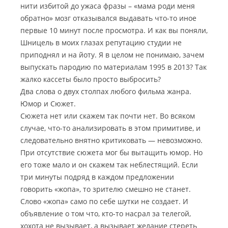
нити избитой до ужаса фразы – «мама роди меня
обратно» мозг отказывался выдавать что-то иное
первые 10 минут после просмотра.
И как вы поняли,
Шницель в моих глазах репутацию студии не
приподнял и на йоту. Я в целом не понимаю, зачем
выпускать пародию по материалам 1995 в 2013? Так
жалко кассеты было просто выбросить?
Два слова о двух столпах любого фильма жанра.
Юмор и Сюжет.
Сюжета нет или скажем так почти нет. Во всяком
случае, что-то анализировать в этом примитиве, и
следовательно внятно критиковать — невозможно.
При отсутствие сюжета мог бы вытащить юмор. Но
его тоже мало и он скажем так неблестящий. Если
три минуты подряд в каждом предложении
говорить «жопа», то зрителю смешно не станет.
Слово «жопа» само по себе шутки не создает. И
объявление о том что, кто-то насрал за телегой,
хохота не вызывает, а вызывает желание стереть