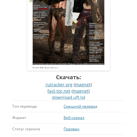
Скачать:
rutracker.org
(
magnet
)
fast-tor.net
(
magnet
)
download.uft.lol
Тип перевода
Смешной перевод
Формат
Веб-сериал
Статус сериала
Прерван