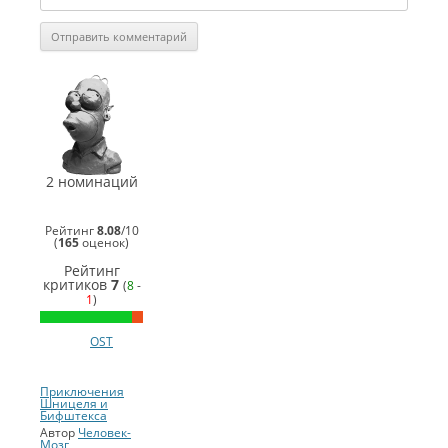
СинеГомэр
2014
Лучший
сериал
(
kro44i
)
СинеГомэр
2 номинаций
2014
Лучший
закадровый
Рейтинг
8.08
/
10
голос
(
165
оценок)
(
Человек-
Мозг
)
Рейтинг
критиков
7
(
8
-
1
)
OST
Приключения
Шницеля и
Бифштекса
Автор
Человек-
Мозг