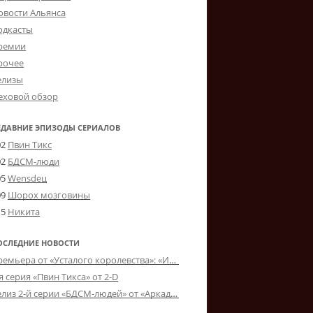
овости Альянса
одкасты
ремии
рочее
елизы
еховой обзор
ЕДАВНИЕ ЭПИЗОДЫ СЕРИАЛОВ
02
Пвин Тикс
02
БДСМ-люди
05
Wensdeц
09
Шорох мозговины
15
Никита
ОСЛЕДНИЕ НОВОСТИ
Премьера от «Усталого королевства»: «Игорь начал»
я серия «Пвин Тикса» от 2-D
Релиз 2-й серии «БДСМ-людей» от «Аркада Фильм»