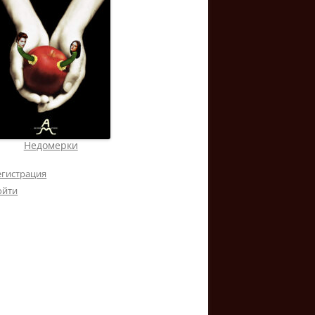
Недомерки
егистрация
ойти