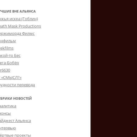
УЧШИЕ ВНЕ АЛЬЯНСА
ожья искра (Гоблин)
eath Mask Productions
ержиморда Филмс
онфильм
ekfilms
акой-то Бес
ега-Бобёр
er6630
Г «СМЫСЛ?»
рудности перевода
УБРИКИ НОВОСТЕЙ
налитика
нонсы
айджест Альянса
нтервью
ёртвые проекты