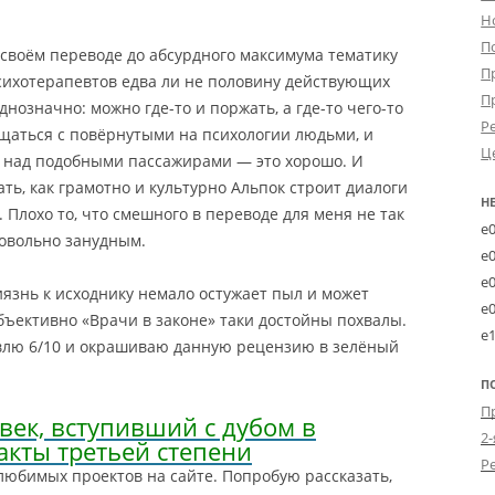
Н
П
 своём переводе до абсурдного максимума тематику
П
сихотерапевтов едва ли не половину действующих
П
нозначно: можно где-то и поржать, а где-то чего-то
Р
бщаться с повёрнутыми на психологии людьми, и
Ц
б над подобными пассажирами — это хорошо. И
ть, как грамотно и культурно Альпок строит диалоги
Н
 Плохо то, что смешного в переводе для меня не так
e
довольно занудным.
e
e
иязнь к исходнику немало остужает пыл и может
e
бъективно «Врачи в законе» таки достойны похвалы.
e
авлю 6/10 и окрашиваю данную рецензию в зелёный
П
век, вступивший с дубом в
2-
акты третьей степени
любимых проектов на сайте. Попробую рассказать,