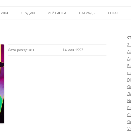
Перейти к содержимому
НИКИ
СТУДИИ
РЕЙТИНГИ
НАГРАДЫ
О НАС
ТОП-50
ПОМОЩЬ А
КРИТИКА
ВСТУПЛЕНИЕ
С
2
ИСТОРИЯ А
Дата рождения
14 мая 1993
A
А
Б
d
Dj
G
Л
N
Po
С
Sl
У