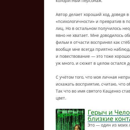
колоритный персонаж.
Автор делает хороший ход, доведя в
«психологичности» и превратив в п
лиц. Но в остальном получилось неод
явно не хватает. Мне доводилось о
фильм я отчасти воспринял как стё
вообще мне всегда приятно наблюда
и повествование — это тоже хорошо.
уж много, и сюжет в целом остался 
С учётом того, что моя личная непр
искажать восприятие, считаю, что о
Так что во имя святого Кащенко ст
цвет.
Герыч и Чело
близкие конт
Это — один из моих 