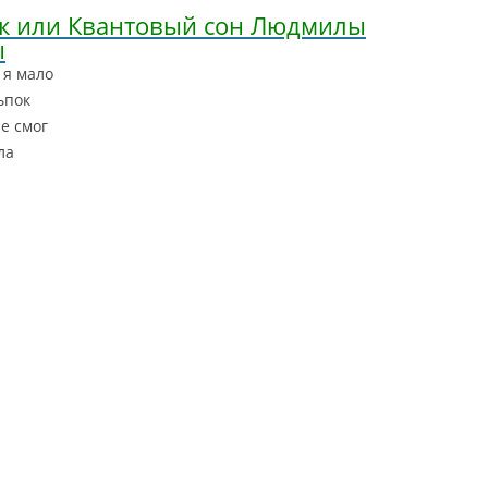
ак или Квантовый сон Людмилы
ы
 я мало
ьпок
не смог
ла