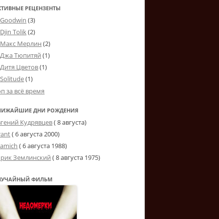
КТИВНЫЕ РЕЦЕНЗЕНТЫ
Goodwin
(3)
Djin Tolik
(2)
Макс Мерлин
(2)
Джа Тюпитяй
(1)
Дитя Цветов
(1)
Solitude
(1)
оп за всё время
ЛИЖАЙШИЕ ДНИ РОЖДЕНИЯ
вгений Кудрявцев
( 8 августа)
rant
(
6 августа 2000
)
tamich
(
6 августа 1988
)
рик Землинский
(
8 августа 1975
)
ЛУЧАЙНЫЙ ФИЛЬМ