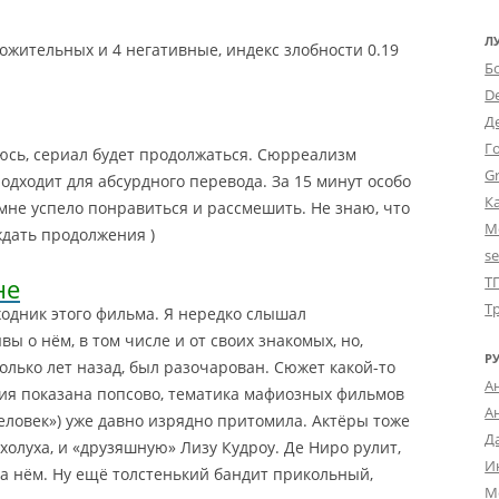
Л
ожительных и 4 негативные, индекс злобности 0.19
Б
D
Д
Г
юсь, сериал будет продолжаться. Сюрреализм
Gr
одходит для абсурдного перевода. За 15 минут особо
К
мне успело понравиться и рассмешить. Не знаю, что
М
ждать продолжения )
s
не
Т
Т
одник этого фильма. Я нередко слышал
ы о нём, в том числе и от своих знакомых, но,
Р
лько лет назад, был разочарован.
Сюжет какой-то
А
гия показана попсово, тематика мафиозных фильмов
А
человек») уже давно изрядно притомила. Актёры тоже
Д
ихолуха, и «друзяшную» Лизу Кудроу. Де Ниро рулит,
И
на нём. Ну ещё толстенький бандит прикольный,
М