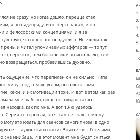
.
А
лся не сразу, но когда дошло, перецца стал
иям, и по видеоряду, и по персонажам, и по
ами и философскими концепциями, и я за
чувствую, что явно чот невдупляю. Но ежели так
ёт речь, и читал упоминаемых аффтаров — то тут
 что, вероятно, чем больше вкачан интеллект, тем
Т
жно возвращаться, пробавившись духовно.
Б
сть ощущение, что перепилен он не сильно. Типа,
Е
с-минус под тем же углом, но только сами
G
е, хе-хе, и их мотивации тоже. И вот в этом как раз
A
ломала мне шаблон, воще не ожидал такого
Ю
ая находка, как по мне. А вот 13-ю удалось
. Серия-то хорошая, но я, сам не знаю, почему,
С
о могу это юзать для сеансов самогипноза: в одно
 в другое — аудиокниги всяких Эпиктетов с Гегелями;
о сне ниибаца. И в этот момент мне будет сниться,