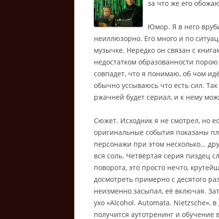
за что же его обожаю
Юмор. Я в него вруби
неиллюзорно.
Его много и по ситуац
музычке. Нередко он связан с книг
недостатком образованности порою 
совпадет, что я понимаю, об чом ид
обычно уссываюсь что есть сил. Так
ржачней будет сериал, и к нему мо
Сюжет. Исходник я не смотрел, но е
оригинальные события показаны плю
персонажи при этом несколько… други
вся соль. Четвёртая серия пиздец с
поворота, это просто нечто, крутейш
досмотреть примерно с десятого раза
неизменно засыпал, её включая. Зат
ухо «Alcohol. Automata. Nietzsche»,
получится аутотренинг и обучение в