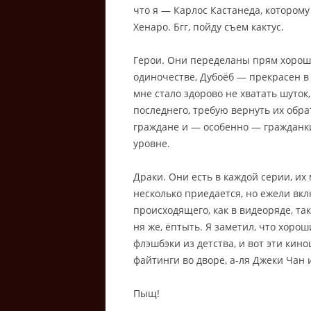
что я — Карлос Кастанеда, которому 
Хенаро. Бгг, пойду съем кактус.
Герои. Они переделаны прям хорош
одиночестве, Дубоёб — прекрасен в 
мне стало здорово не хватать шуток
последнего, требую вернуть их обр
граждане и — особенно — гражданки
уровне.
Драки. Они есть в каждой серии, их 
несколько приедается, но ежели вкл
происходящего, как в видеоряде, так
ня же, ёптыть. Я заметил, что хор
флэшбэки из детства, и вот эти к
файтинги во дворе, а-ля Джеки Чан
Пыщ!