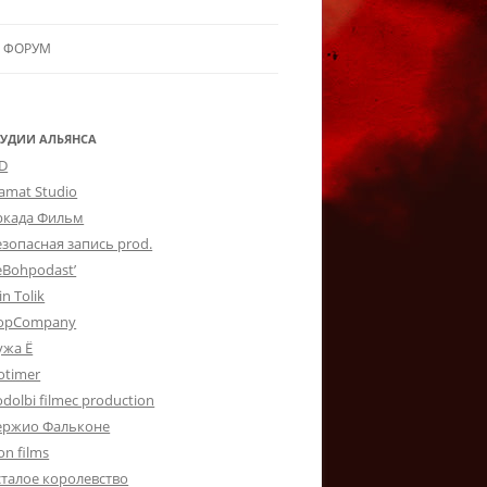
ФОРУМ
ЛЬЯНСУ
 В АЛЬЯНС
ТУДИИ АЛЬЯНСА
-D
ЛЬЯНСА
lamat Studio
ркада Фильм
езопасная запись prod.
eBohpodast’
in Tolik
opCompany
ужа Ё
otimer
dolbi filmec production
ержио Фальконе
on films
сталое королевство