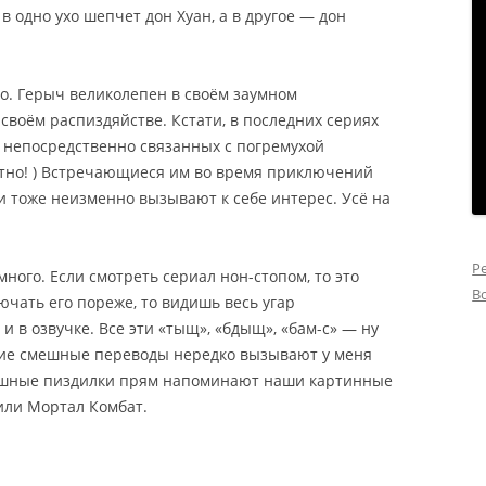
в одно ухо шепчет дон Хуан, а в другое — дон
о. Герыч великолепен в своём заумном
своём распиздяйстве. Кстати, в последних сериях
, непосредственно связанных с погремухой
атно! ) Встречающиеся им во время приключений
 тоже неизменно вызывают к себе интерес. Усё на
Р
много. Если смотреть сериал нон-стопом, то это
В
ючать его пореже, то видишь весь угар
 и в озвучке. Все эти «тыщ», «бдыщ», «бам-с» — ну
ошие смешные переводы нередко вызывают у меня
иношные пиздилки прям напоминают наши картинные
 или Мортал Комбат.