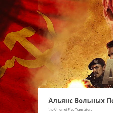
Альянс Вольных П
the Union of Free Translators