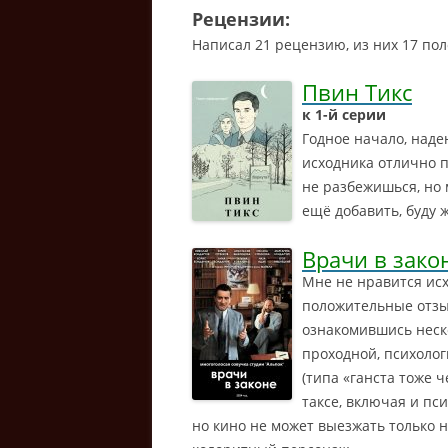
Рецензии:
Написал 21 рецензию, из них 17 пол
Пвин Тикс
к 1-й серии
Годное начало, наде
исходника отлично п
не разбежишься, но 
ещё добавить, буду 
Врачи в зако
Мне не нравится исх
положительные отзыв
ознакомившись неско
проходной, психоло
(типа «ганста тоже 
таксе, включая и пс
но кино не может выезжать только 