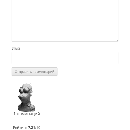
Имя
СинеГомэр
2021
Лучший
монтаж
эпизода
сериала
1 номинаций
(
Reaper
)
эпизод
01
Рейтинг
7.21
/
10