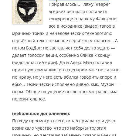
Понравилось!.. Гляжу, Reaper
всерьёз решился составить
конкуренцию нашему Фальконе:
всё в исходнике (видео) такое в
мрачных тонах и нечеловеческих технологиях;
серьёзный текст не менее серьёзным голосом…
А
потом БэдДог: не заставляет себя долго ждать —
делает голосом вещи, особенно ближе к концу
(видоса/части/серии). Да и Алекс Мэн составил
приятную компанию: его сценарии мне не сильно
по нраву, но у него есть абилка говорить споро и
ёбко… Технически исполнено дивно, кмк. Музон —
норм. Общее ощущение после просмотра весьма
положительное.
(небольшое дополнение):
По ходу просмотра всего кина/сериала то и дело
возникало чувство, что это набор/антология
мрачных, но (местами) забавных сказок и баек из