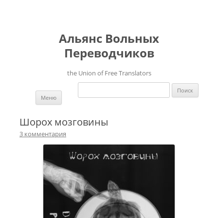
Альянс Вольных
Переводчиков
the Union of Free Translators
Найти:
Перейти к содержимому
Меню
Шорох мозговины
3 комментария