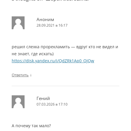
Аноним
28.09.2021 в 16:17
решил слехка прорекламить — вдруг кто не видел и
не знает, где искать)
https://disk.yandex.ru/i/QdZRk1Ap0_QJQw
↓
Ответить
Гений
07.03.2026 в 17:10
А почему так мало?