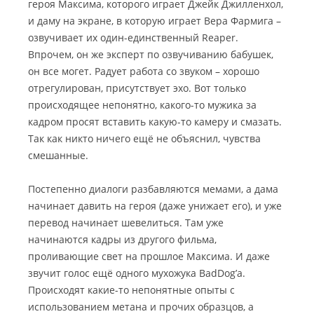
героя Максима, которого играет Джейк Джилленхол,
и даму на экране, в которую играет Вера Фармига –
озвучивает их один-единственный Reaper.
Впрочем, он же эксперт по озвучиванию бабушек,
он все могет. Радует работа со звуком – хорошо
отрегулирован, присутствует эхо. Вот только
происходящее непонятно, какого-то мужика за
кадром просят вставить какую-то камеру и смазать.
Так как никто ничего ещё не объяснил, чувства
смешанные.
Постепенно диалоги разбавляются мемами, а дама
начинает давить на героя (даже унижает его), и уже
перевод начинает шевелиться. Там уже
начинаются кадры из другого фильма,
проливающие свет на прошлое Максима. И даже
звучит голос ещё одного мухожука BadDog’а.
Происходят какие-то непонятные опыты с
использованием метана и прочих образцов, а