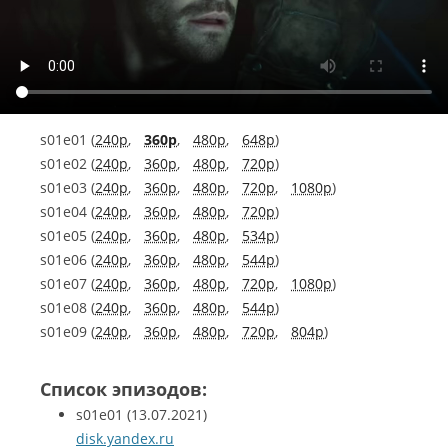
s01e01 (
240p
,
360p
,
480p
,
648p
)
s01e02 (
240p
,
360p
,
480p
,
720p
)
s01e03 (
240p
,
360p
,
480p
,
720p
,
1080p
)
s01e04 (
240p
,
360p
,
480p
,
720p
)
s01e05 (
240p
,
360p
,
480p
,
534p
)
s01e06 (
240p
,
360p
,
480p
,
544p
)
s01e07 (
240p
,
360p
,
480p
,
720p
,
1080p
)
s01e08 (
240p
,
360p
,
480p
,
544p
)
s01e09 (
240p
,
360p
,
480p
,
720p
,
804p
)
Список эпизодов:
s01e01
(13.07.2021)
disk.yandex.ru