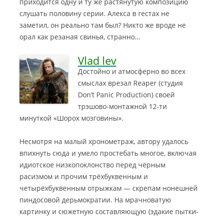
приходится одну и ту же растянутую композицию
слушать половину серии. Алекса в гестах не
заметил, он реально там был? Никто же вроде не
орал как резаная свинья, странно…
Vlad lev
Достойно и атмосферно во всех
смыслах врезал Reaper (студия
Don’t Panic Production) своей
трэшово-монтажной 12-ти
минуткой «Шорох мозговины».
Несмотря на малый хронометраж, автору удалось
впихнуть сюда и умело простебать многое, включая
идиотское низкопоклонство перед чёрным
расизмом и прочим трёхбуквенным и
четырёхбуквенным отрыжкам — скрепам нонешней
пиндосовой дерьмократии. На мрачноватую
картинку и сюжетную составляющую (эдакие пытки-