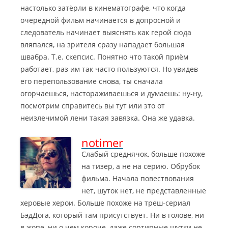
настолько затёрли в кинематографе, что когда
очередной фильм начинается в допросной и
следователь начинает выяснять как герой сюда
вляпался, на зрителя сразу нападает большая
швабра. Т.е. скепсис. Понятно что такой приём
работает, раз им так часто пользуются. Но увидев
его перепользование снова, ты сначала
огорчаешься, настораживаешься и думаешь: ну-ну,
посмотрим справитесь вы тут или это от
неизлечимой лени такая завязка. Она же удавка.
notimer
Слабый среднячок, больше похоже
на тизер, а не на серию. Обрубок
фильма. Начала повествования
нет, шуток нет, не представленные
херовые херои.
Больше похоже на треш-сериал
БэдДога, который там присутствует. Ни в голове, ни
в жопе, ни о чем короче, даже сортирные шутки не