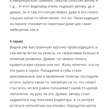
в американской глубинке, пикапы сельская жизнь и
т.д.… И этот видеоряд очень подошёл автору, да я
думаю, он и сам это почувствовал, даже в его голосе
слышно какое-то облегчение, что ли. Происходящее
на экране становится понятным даже для таких
имбецилов, как я.
5 серия
Видим уже выстроенную картину происходящего, и
сам автор встал на рельсы, не сворачивая больше в
нелепые развилки. Думаю, тут можно понять,
нравится вам сериал или нет. Жаль, конечно, что на
это ушло 4 серии. Попадания в губы стали
максимальные, как и кривляния голосом, последнее,
кстати, залупа какая-то. Несмотря на то, что сюжет
стал ясен, но всё равно попахивает какой-то шизой,
непонятно, на руку ли это. Думаю, автору стоит
задуматься над поисками редактора. А то рискует
остаться непонятым, как Космин. Бородатая шутка