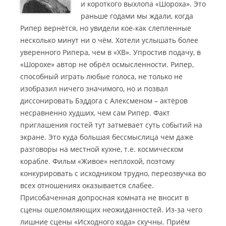
и короткого выхлопа «Шороха». Это
раньше годами мы ждали, когда
Рипер вернётся, но увидели кое-как слепленные
несколько минут ни о чём
. Хотели услышать более
уверенного Рипера, чем в «ХВ». Упростив подачу, в
«Шорохе» автор не обрёл осмысленности. Рипер,
способный играть любые голоса, не только не
изобразил ничего значимого, но и позвал
диссонировать Бэддога с Алексменом – актёров
несравненно худших, чем сам Рипер. Факт
приглашения гостей тут затмевает суть событий на
экране. Это куда большая бессмыслица чем даже
разговоры на местной кухне, т.е. космическом
корабле. Фильм «Живое» неплохой, поэтому
конкурировать с исходником трудно, переозвучка во
всех отношениях оказывается слабее.
Присобаченная допросная комната не вносит в
сцены ошеломляющих неожиданностей. Из-за чего
лишние сцены «Исходного кода» скучны. Приём