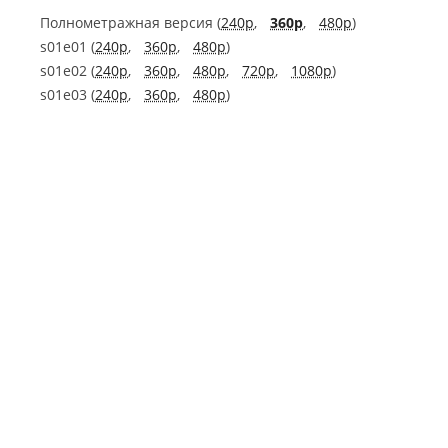
Полнометражная версия (
240p
,
360p
,
480p
)
s01e01 (
240p
,
360p
,
480p
)
s01e02 (
240p
,
360p
,
480p
,
720p
,
1080p
)
s01e03 (
240p
,
360p
,
480p
)