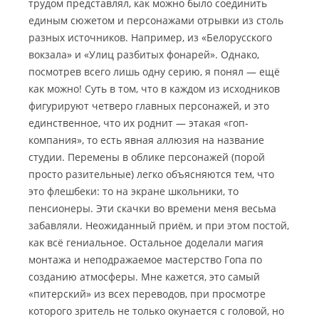
трудом представлял, как можно было соединить
единым сюжетом и персонажами отрывки из столь
разных источников. Например, из «Белорусского
вокзала» и «Улиц разбитых фонарей».
Однако,
посмотрев всего лишь одну серию, я понял — ещё
как можно! Суть в том, что в каждом из исходников
фигурируют четверо главных персонажей, и это
единственное, что их роднит — этакая «гоп-
компания», то есть явная аллюзия на название
студии. Перемены в облике персонажей (порой
просто разительные) легко объясняются тем, что
это флешбеки: то на экране школьники, то
пенсионеры. Эти скачки во времени меня весьма
забавляли. Неожиданный приём, и при этом постой,
как всё гениальное. Остальное доделали магия
монтажа и неподражаемое мастерство Гопа по
созданию атмосферы. Мне кажется, это самый
«питерский» из всех переводов, при просмотре
которого зритель не только окунается с головой, но