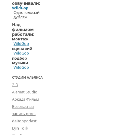
озвучивали:
WildGop
Одноголосый
дубляж
Над
фильмом
работали:
монтаж
WildGop
сценарий
WildGop
подбор
музыки
WildGop
СТУДИИ АЛЬЯНСА
2-D
Alamat Studio
Аркада Фильм
Безопасная
запись prod.
deBohpodast’
Djin Tolik