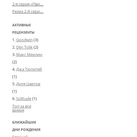
2-я серия «Пвин Тикса» от 2-D
Релиз 2-й серии «БДСМ-людей» от «Аркада Фильм»
АКТИВНЫЕ
РЕЦЕНЗЕНТЫ
Goodwin
(3)
Djin Tolik
(2)
Макс Мерлин
(2)
Джа Тюпитяй
(1)
Дитя Цветов
(1)
Solitude
(1)
Топ за всё
время
БЛИЖАЙШИЕ
ДНИ РОЖДЕНИЯ
Евгений