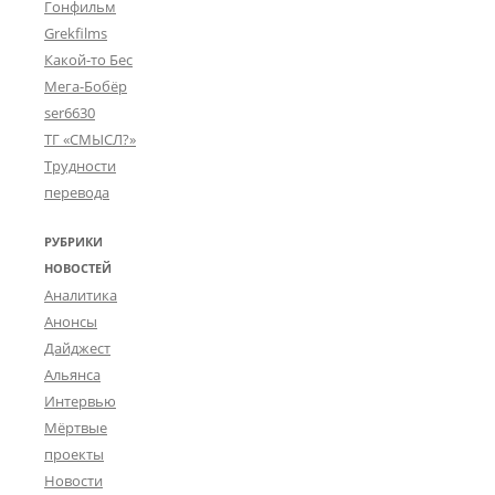
Гонфильм
Grekfilms
Какой-то Бес
Мега-Бобёр
ser6630
ТГ «СМЫСЛ?»
Трудности
перевода
РУБРИКИ
НОВОСТЕЙ
Аналитика
Анонсы
Дайджест
Альянса
Интервью
Мёртвые
проекты
Новости