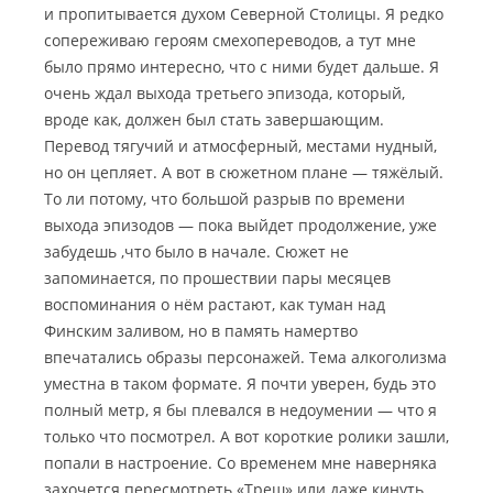
и пропитывается духом Северной Столицы. Я редко
сопереживаю героям смехопереводов, а тут мне
было прямо интересно, что с ними будет дальше. Я
очень ждал выхода третьего эпизода, который,
вроде как, должен был стать завершающим.
Перевод тягучий и атмосферный, местами нудный,
но он цепляет. А вот в сюжетном плане — тяжёлый.
То ли потому, что большой разрыв по времени
выхода эпизодов — пока выйдет продолжение, уже
забудешь ,что было в начале. Сюжет не
запоминается, по прошествии пары месяцев
воспоминания о нём растают, как туман над
Финским заливом, но в память намертво
впечатались образы персонажей. Тема алкоголизма
уместна в таком формате. Я почти уверен, будь это
полный метр, я бы плевался в недоумении — что я
только что посмотрел. А вот короткие ролики зашли,
попали в настроение. Со временем мне наверняка
захочется пересмотреть «Треш» или даже кинуть