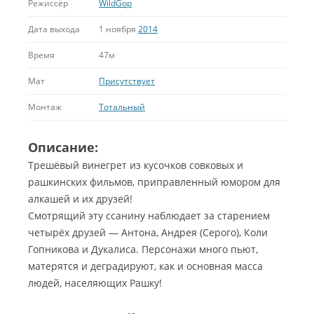
Режиссёр
WildGop
Дата выхода
1 ноября
2014
Время
47м
Мат
Присутствует
Монтаж
Тотальный
Описание:
Трешёвый винегрет из кусочков совковых и
рашкинских фильмов, приправленный юмором для
алкашей и их друзей!
Смотрящий эту ссанину наблюдает за старением
четырёх друзей — Антона, Андрея (Серого), Коли
Гопникова и Дукалиса. Персонажи много пьют,
матерятся и деградируют, как и основная масса
людей, населяющих Рашку!