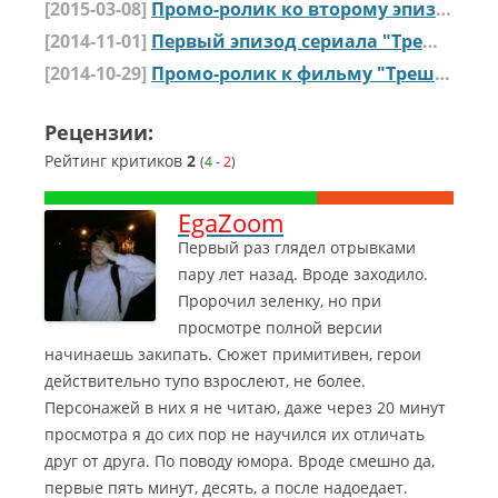
[2015-03-08]
Промо-ролик ко второму эпизоду сериала "Треш"
[2014-11-01]
Первый эпизод сериала "Треш" от GopCompany
[2014-10-29]
Промо-ролик к фильму "Треш" от студии GopCompany
Рецензии:
Рейтинг критиков
2
(
4
-
2
)
EgaZoom
Первый раз глядел отрывками
пару лет назад. Вроде заходило.
Пророчил зеленку, но при
просмотре полной версии
начинаешь закипать. Сюжет примитивен, герои
действительно тупо взрослеют, не более.
Персонажей в них я не читаю, даже через 20 минут
просмотра я до сих пор не научился их отличать
друг от друга.
По поводу юмора. Вроде смешно да,
первые пять минут, десять, а после надоедает.