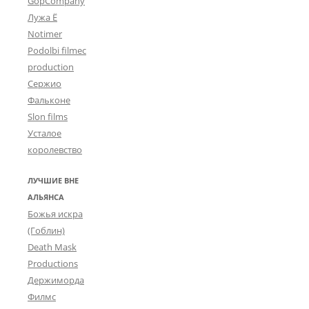
GopCompany
Лужа Ё
Notimer
Podolbi filmec
production
Сержио
Фальконе
Slon films
Усталое
королевство
ЛУЧШИЕ ВНЕ
АЛЬЯНСА
Божья искра
(Гоблин)
Death Mask
Productions
Держиморда
Филмс