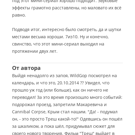
под этот мини-сериал хорошо подходит. Звуковые
эффекты грамотно расставлены, но маловато их всё
равно.
Подводя итог, интересно было смотреть, да и шутки
местами весьма хороши. 7из10. Ну и конечно,
свинство, что этот мини-сериал выходил на
протяжении двух лет.
От автора
Выйдя ненадолго из запоя, WildGop посмотрел на
календарь, и что это, 20.10.2014 ?? Увидел, что
прошло уж год (или больше), как он ничего не
переводил! За это время произошло много событий:
подорожал проезд, запретили Макаревича и
Cannibal Corpse, Крым стал нашим. "Да! - подумал
он, - это просто Треш какой-то!" Одевшись он пошёл
за шкаликом, а пока шёл, придумывал сюжет для
своего нового творения. Фильм "Треш" выйдет в