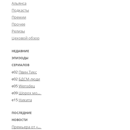
Альянса
Подкасты
Премии
Прочее
Релизы
Цеховой обзор
НЕДАВНИЕ
ЭПИЗОДЫ
СЕРИАЛОВ
e02
Пвин Тикс
e02
БДСМ-люди
e05
Wensdeц
e09
Шорох мозговины
e15
Никита
ПОСЛЕДНИЕ
НОВОСТИ
Премьера от «Усталого королевства»: «Игорь начал»