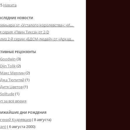
15
Никита
ОСЛЕДНИЕ НОВОСТИ
Премьера от «Усталого королевства»: «Игорь начал»
я серия «Пвин Тикса» от 2-D
Релиз 2-й серии «БДСМ-людей» от «Аркада Фильм»
КТИВНЫЕ РЕЦЕНЗЕНТЫ
Goodwin
(3)
Djin Tolik
(2)
Макс Мерлин
(2)
Джа Тюпитяй
(1)
Дитя Цветов
(1)
Solitude
(1)
оп за всё время
ЛИЖАЙШИЕ ДНИ РОЖДЕНИЯ
вгений Кудрявцев
( 8 августа)
rant
(
6 августа 2000
)