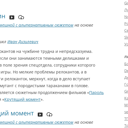
G
Л
ин
N
Po
мешной с альтернативным сюжетом
на основе
С
Sl
цикл
Иван Дизилевич
У
окантов на чужбине трудна и непредсказуема.
Л
если они занимаются темными делишками и
Б
в поле зрения спецотдела, сотрудники которого
D
 игры. Но мелкие проблемы релокантов, а в
Д
и релоканток, меркнут, когда в дело вступает
Г
мутант с породистыми тараканами в голове.
Gr
вляется сюжетным продолжением фильмов «
Пароль
К
и «
Крутящий момент
».
М
щий момент
s
Т
мешной с альтернативным сюжетом
на основе
Т