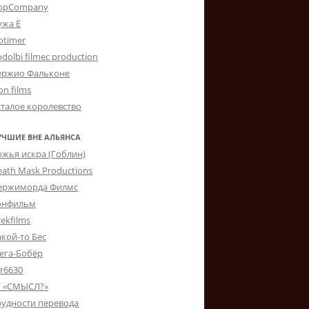
opCompany
ужа Ё
otimer
dolbi filmec production
ержио Фальконе
on films
сталое королевство
УЧШИЕ ВНЕ АЛЬЯНСА
ожья искра (Гоблин)
eath Mask Productions
ержиморда Филмс
онфильм
ekfilms
акой-то Бес
ега-Бобёр
er6630
Г «СМЫСЛ?»
рудности перевода