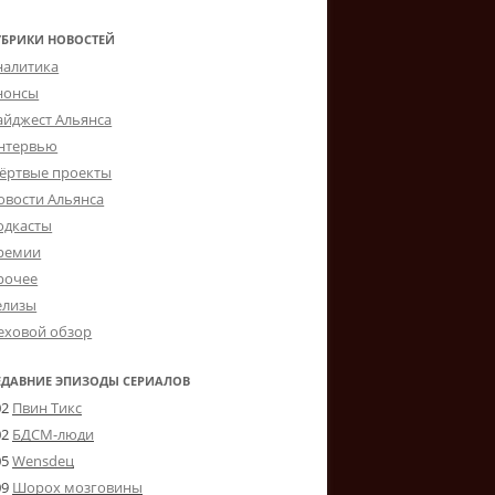
УБРИКИ НОВОСТЕЙ
налитика
нонсы
айджест Альянса
нтервью
ёртвые проекты
овости Альянса
одкасты
ремии
рочее
елизы
еховой обзор
ЕДАВНИЕ ЭПИЗОДЫ СЕРИАЛОВ
02
Пвин Тикс
02
БДСМ-люди
05
Wensdeц
09
Шорох мозговины