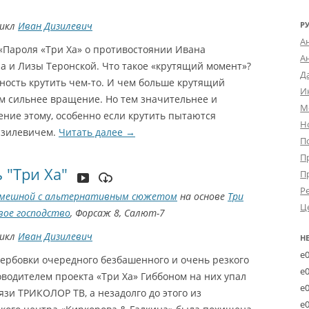
цикл
Иван Дизилевич
Р
А
«Пароля «Три Ха» о противостоянии Ивана
А
а и Лизы Теронской. Что такое «крутящий момент»?
Д
ность крутить чем-то. И чем больше крутящий
И
ем сильнее вращение. Но тем значительнее и
М
ение этому, особенно если крутить пытаются
Н
изилевичем.
Читать далее
→
П
П
 "Три Ха"
П
Р
мешной с альтернативным сюжетом
на основе
Три
Ц
вое господство
, Форсаж 8, Салют-7
цикл
Иван Дизилевич
Н
e
вербовки очередного безбашенного и очень резкого
e
водителем проекта «Три Ха» Гиббоном на них упал
e
язи ТРИКОЛОР ТВ, а незадолго до этого из
e