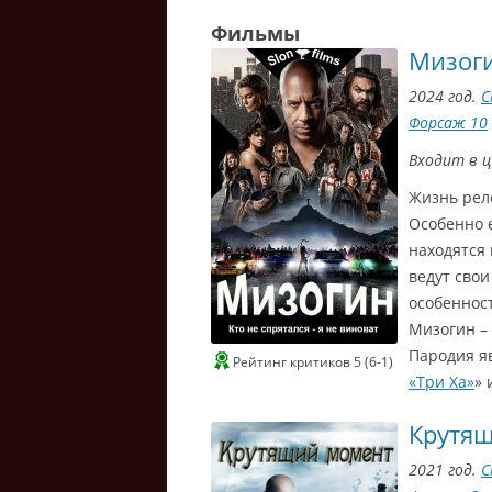
Фильмы
Мизог
2024 год.
С
Форсаж 10
Входит в 
Жизнь рел
Особенно 
находятся 
ведут свои
особенност
Мизогин – 
Пародия я
Рейтинг критиков 5 (6-1)
«Три Ха»
» 
Крутя
2021 год.
С