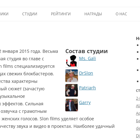
Перейти к содержимому
НИКИ
СТУДИИ
РЕЙТИНГИ
НАГРАДЫ
О НАС
ТОП-50
ПОМОЩЬ А
Н
КРИТИКА
ВСТУПЛЕНИЕ
Состав студии
 января 2015 года. Весьма
ИСТОРИЯ А
Ms. Gali
я студия во главе с
on films специализируется
DrSlon
ах свежих блокбастеров.
ества характерны
Patriarh
ый сюжет (зачастую
С
музыкальное
2
Garry
 эффектов. Сильная
A
 озвучка с грамотным
А
Tiger
енских голосов. Slon films уделяет особое
Б
честву звука и видео в проектах. Наиболее удачный
d
Dj