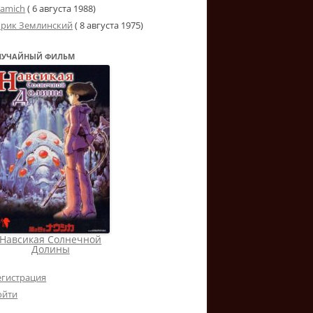
tamich
(
6 августа 1988
)
рик Землинский
(
8 августа 1975
)
ЛУЧАЙНЫЙ ФИЛЬМ
Навсикая Солнечной
Долины
егистрация
ойти