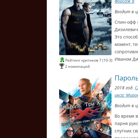
Форсаж 8
Входит в 
Спин-офф 
Дизилевич
Это способ
момент, т
сопротивл
Иваном Д
Рейтинг критиков 7 (10-3)
2 номинаций
Пароль
2018 год.
С
икса: Миро
Входит в 
Во время 
парня руко
спутник св