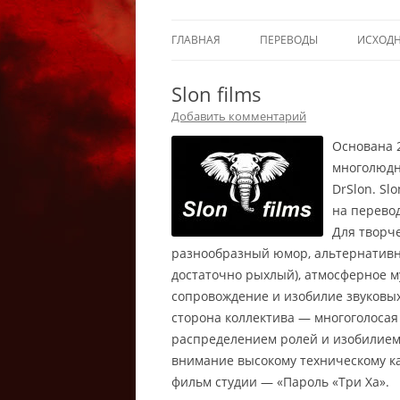
ГЛАВНАЯ
ПЕРЕВОДЫ
ИСХОД
Slon films
Добавить комментарий
Основана 2
многолюдна
DrSlon. Sl
на перевод
Для творч
разнообразный юмор, альтернативн
достаточно рыхлый), атмосферное 
сопровождение и изобилие звуковых
сторона коллектива — многоголосая
распределением ролей и изобилием ж
внимание высокому техническому ка
фильм студии — «Пароль «Три Ха».