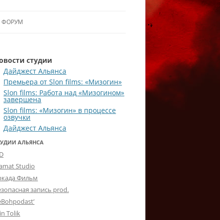
ФОРУМ
ЛЬЯНСУ
овости студии
 В АЛЬЯНС
Дайджест Альянса
Премьера от Slon films: «Мизогин»
ЛЬЯНСА
Slon films: Работа над «Мизогином»
завершена
Slon films: «Мизогин» в процессе
озвучки
Дайджест Альянса
ТУДИИ АЛЬЯНСА
-D
lamat Studio
ркада Фильм
езопасная запись prod.
eBohpodast’
in Tolik