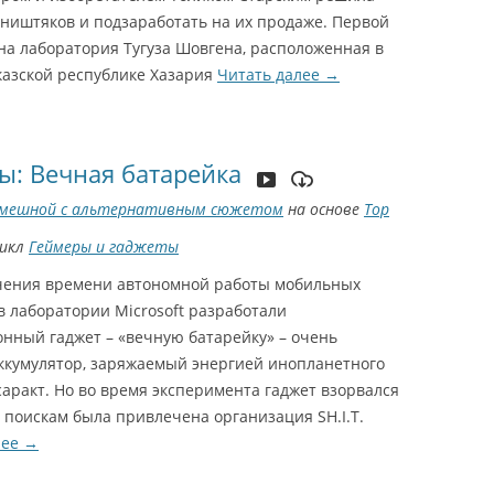
 ништяков и подзаработать на их продаже. Первой
на лаборатория Тугуза Шовгена, расположенная в
казской республике Хазария
Читать далее
→
ы: Вечная батарейка
мешной с альтернативным сюжетом
на основе
Тор
цикл
Геймеры и гаджеты
чения времени автономной работы мобильных
в лаборатории Microsoft разработали
нный гаджет – «вечную батарейку» – очень
ккумулятор, заряжаемый энергией инопланетного
аракт. Но во время эксперимента гаджет взорвался
К поискам была привлечена организация SH.I.T.
лее
→