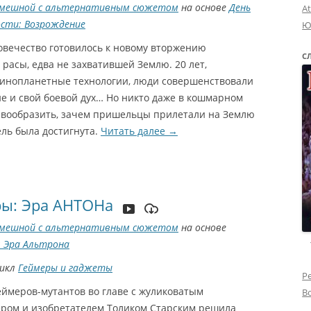
мешной с альтернативным сюжетом
на основе
День
A
ости: Возрождение
Ю
ловечество готовилось к новому вторжению
С
расы, едва не захватившей Землю. 20 лет,
 инопланетные технологии, люди совершенствовали
ие и свой боевой дух… Но никто даже в кошмарном
г вообразить, зачем пришельцы прилетали на Землю
ель была достигнута.
Читать далее
→
ы: Эра АНТОНа
мешной с альтернативным сюжетом
на основе
 Эра Альтрона
цикл
Геймеры и гаджеты
Р
еймеров-мутантов во главе с жуликоватым
В
ром и изобретателем Толиком Старским решила