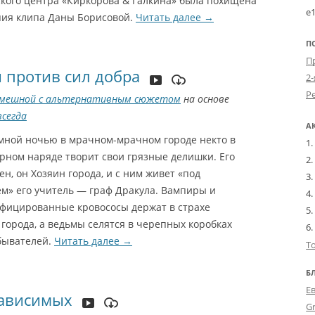
кого центра «Киркорова & Галкина» была похищена
e
пия клипа Даны Борисовой.
Читать далее
→
П
 против сил добра
2-
мешной с альтернативным сюжетом
на основе
сегда
А
мной ночью в мрачном-мрачном городе некто в
рном наряде творит свои грязные делишки. Его
ен, он Хозяин города, и с ним живет «под
м» его учитель — граф Дракула. Вампиры и
фицированные кровососы держат в страхе
города, а ведьмы селятся в черепных коробках
бывателей.
Читать далее
→
Т
Б
Е
зависимых
G