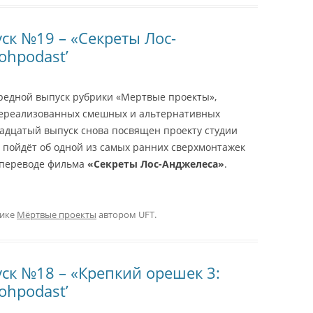
ск №19 – «Секреты Лос-
ohpodast’
редной выпуск рубрики «Мертвые проекты»,
ереализованных смешных и альтернативных
адцатый выпуск снова посвящен проекту студии
ь пойдёт об одной из самых ранних сверхмонтажек
 переводе фильма
«Секреты Лос-Анджелеса»
.
рике
Мёртвые проекты
автором
UFT
.
ск №18 – «Крепкий орешек 3:
ohpodast’