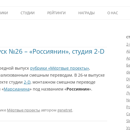
Перейти к содержимому
НИКИ
СТУДИИ
РЕЙТИНГИ
НАГРАДЫ
О НАС
ТОП-50
ПОМОЩЬ А
КРИТИКА
ВСТУПЛЕНИЕ
С
2
к №26 – «Россиянин», студия 2-D
ИСТОРИЯ А
A
А
Б
редной выпуск
рубрики «Мёртвые проекты»
,
d
ализованным смешным переводам. В 26-м выпуске
Dj
екте студии
2-D
, монтажном смешном переводе
G
и «
Марсианина
» под названием «
Россиянин
».
Л
N
Po
рике
Мёртвые проекты
автором
genetret
.
С
Sl
У