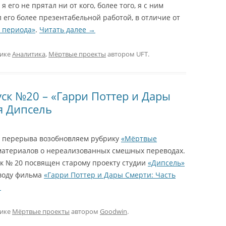
я его не прятал ни от кого, более того, я с ним
 его более презентабельной работой, в отличие от
 периода»
.
Читать далее
→
рике
Аналитика
,
Мёртвые проекты
автором
UFT
.
ск №20 – «Гарри Поттер и Дары
ия Дипсель
о перерыва возобновляем рубрику
«Мёртвые
атериалов о нереализованных смешных переводах.
 № 20 посвящен старому проекту студии
«Дипсель»
воду фильма
«Гарри Поттер и Дары Смерти: Часть
→
рике
Мёртвые проекты
автором
Goodwin
.