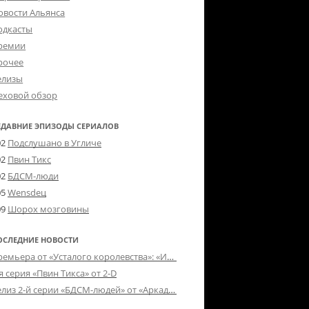
овости Альянса
одкасты
ремии
рочее
елизы
еховой обзор
ЕДАВНИЕ ЭПИЗОДЫ СЕРИАЛОВ
02
Подслушано в Угличе
02
Пвин Тикс
02
БДСМ-люди
05
Wensdeц
09
Шорох мозговины
ОСЛЕДНИЕ НОВОСТИ
Премьера от «Усталого королевства»: «Игорь начал»
я серия «Пвин Тикса» от 2-D
Релиз 2-й серии «БДСМ-людей» от «Аркада Фильм»