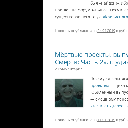
был «найден!», ибо 
пришел на форум Альянса. Посчитал
существовавшего тогда
«Кризисного
Новость опубликована
24.04.2019
в руб
Мёртвые проекты, выпу
Смерти: Часть 2», студ
2 комментария
После длительног
проекты»
— цикл м
Юбилейный выпуск
— смешному пере
2»
.
Читать далее
Новость опубликована
11.01.2019
в руб