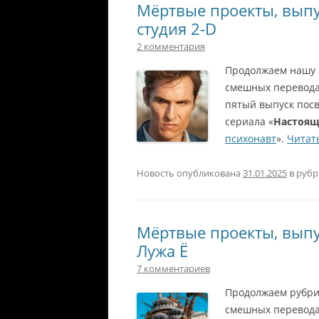
Мёртвые проекты, выпу
студия 2-D
2 комментария
Продолжаем нашу
смешных переводах
пятый выпуск пос
сериала «
Настоящ
психонавт
».
Читат
Новость опубликована
31.01.2025
в руб
Мёртвые проекты, выпу
Лужа Ё
7 комментариев
Продолжаем рубр
смешных переводах