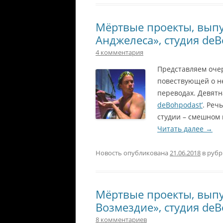
Мёртвые проекты, выпу
Анджелеса», студия deB
4 комментария
Представляем оче
повествующей о н
переводах. Девятн
deBohpodast’
. Реч
студии – смешном
Читать далее
→
Новость опубликована
21.06.2018
в руб
Мёртвые проекты, выпу
Возмездие», студия deB
8 комментариев