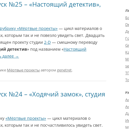
ск №25 – «Настоящий детектив»,
Л
Б
D
рубрику «Мёртвые проекты»
— цикл материалов о
Д
, которым так и не повезло увидеть свет. Двадцать
Г
вящен проекту студии
2-D
— смешному переводу
Gr
ий детектив
» под названием «
Настоящий
К
ь далее
→
М
s
рике
Мёртвые проекты
автором
genetret
.
Т
Т
ск №24 – «Ходячий замок», студия
Р
А
А
Д
ику
«Мёртвые проекты»
— цикл материалов о
И
, которым так и не посчастливилось увидеть свет.
М