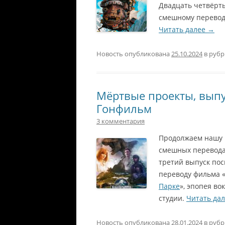
Двадцать четвёрт
смешному перевод
Читать далее
→
Новость опубликована
25.10.2024
в руб
Мёртвые проекты, выпу
Гонфильм
3 комментария
Продолжаем нашу
смешных переводах
третий выпуск по
переводу фильма 
Парке
», эпопея во
студии.
Читать да
Новость опубликована
28.01.2024
в руб