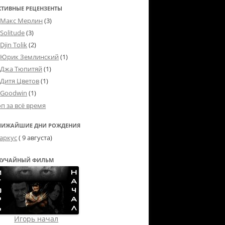
КТИВНЫЕ РЕЦЕНЗЕНТЫ
Макс Мерлин
(3)
Solitude
(3)
Djin Tolik
(2)
Юрик Землинский
(1)
Джа Тюпитяй
(1)
Дитя Цветов
(1)
Goodwin
(1)
оп за всё время
ЛИЖАЙШИЕ ДНИ РОЖДЕНИЯ
аркус
( 9 августа)
ЛУЧАЙНЫЙ ФИЛЬМ
Игорь начал