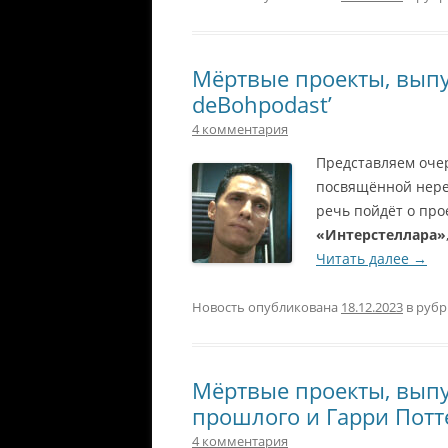
Мёртвые проекты, выпу
deBohpodast’
4 комментария
Представляем оче
посвящённой нере
речь пойдёт о про
«Интерстеллара»
Читать далее
→
Новость опубликована
18.12.2023
в руб
Мёртвые проекты, выпу
прошлого и Гарри Потт
4 комментария