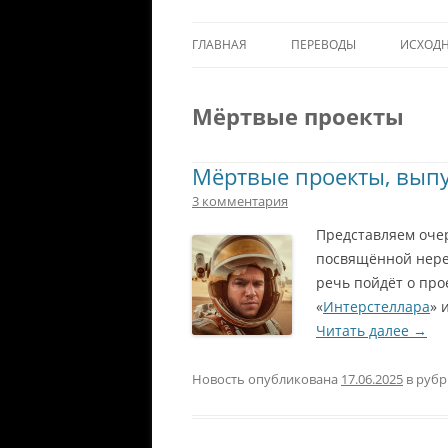
ГЛАВНАЯ
ПЕРЕВОДЫ
ИСХОД
Мёртвые проекты
Мёртвые проекты, выпус
3 комментария
Представляем оче
посвящённой нере
речь пойдёт о про
«
Интерстеллара
» 
Читать далее
→
Новость опубликована
17.06.2025
в руб