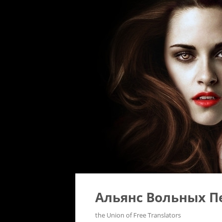
Альянс Вольных П
the Union of Free Translators