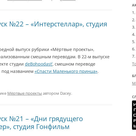
А
ск №22 – «Интерстеллар», студия
редной выпуск рубрики «Мёртвые проекты»,
ализованным смешным переводам. В 22-м выпуске
екте студии
deBohpodast’
, смешном переводе
Т
, под названием
«Спасти Маленького принца»
.
Б
М
рике
Мёртвые проекты
автором
Dacey
.
С
ск №21 – «Дни грядущего
ер», студия Гонфильм