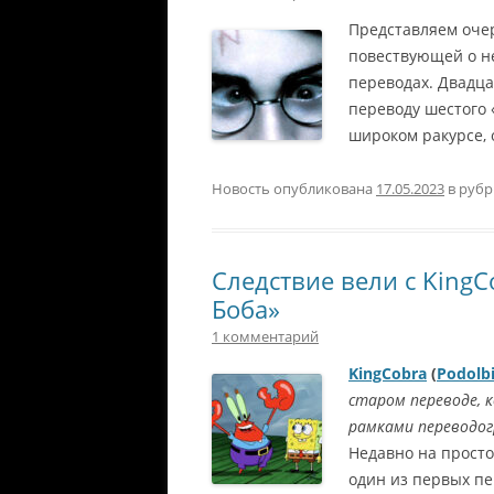
Представляем оче
повествующей о н
переводах. Двадц
переводу шестого 
широком ракурсе, 
Новость опубликована
17.05.2023
в руб
Следствие вели с King
Боба»
1 комментарий
KingCobra
(
Podolbi
старом переводе, 
рамками переводог
Недавно на просто
один из первых пе