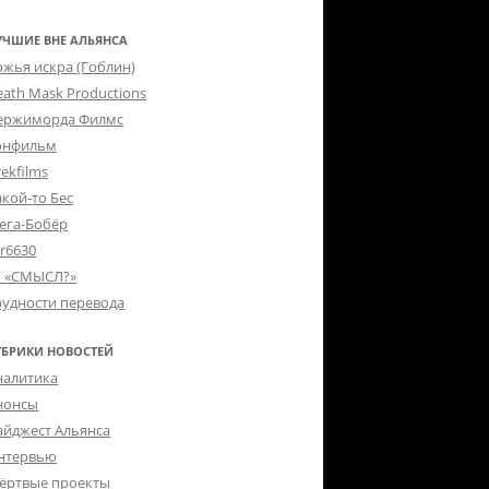
УЧШИЕ ВНЕ АЛЬЯНСА
ожья искра (Гоблин)
eath Mask Productions
ержиморда Филмс
онфильм
ekfilms
акой-то Бес
ега-Бобёр
er6630
Г «СМЫСЛ?»
рудности перевода
УБРИКИ НОВОСТЕЙ
налитика
нонсы
айджест Альянса
нтервью
ёртвые проекты