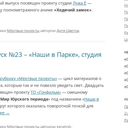
ый выпуск посвящен проекту студии
Лужа Ё
—
Н
у полнометражного аниме
«Ходячий замок»
.
П
П
П
рике
Мёртвые проекты
автором
Дитя Цветов
.
Р
Ц
ск №23 – «Наши в Парке», студия
Н
e
e
e
рубрику «Мёртвые проекты»
— цикл материалов о
e
, которым так и не повезло увидеть свет. Двадцать
e
священ проекту
ТО «Гонфильм»
— смешному
«
Мир Юрского периода
» под названием «
Наши в
П
круг которого оказалась поворотной точкой для
лее
→
2-
рике
Мёртвые проекты
автором
genetret
.