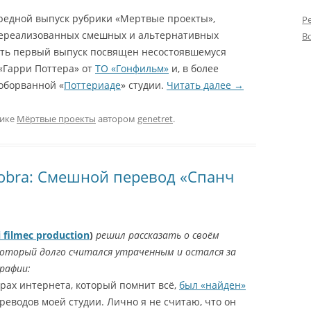
редной выпуск рубрики «Мертвые проекты»,
Р
ереализованных смешных и альтернативных
В
ать первый выпуск посвящен несостоявшемуся
«Гарри Поттера» от
ТО «Гонфильм»
и, в более
оборванной «
Поттериаде
» студии.
Читать далее
→
рике
Мёртвые проекты
автором
genetret
.
Cobra: Смешной перевод «Спанч
 filmec production
)
решил рассказать о своём
который долго считался утраченным и остался за
рафии:
рах интернета, который помнит всё,
был «найден»
реводов моей студии. Лично я не считаю, что он