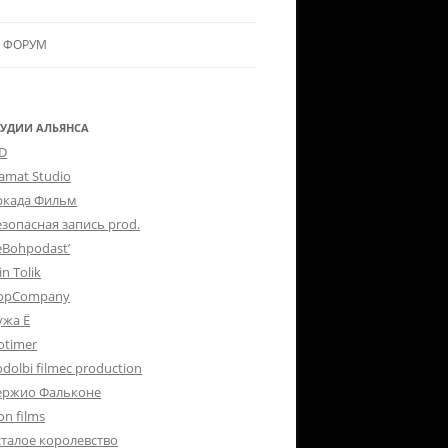
ФОРУМ
ЛЬЯНСУ
 В АЛЬЯНС
ТУДИИ АЛЬЯНСА
-D
ЛЬЯНСА
lamat Studio
ркада Фильм
езопасная запись prod.
eBohpodast’
in Tolik
opCompany
ужа Ё
otimer
dolbi filmec production
ержио Фальконе
on films
сталое королевство