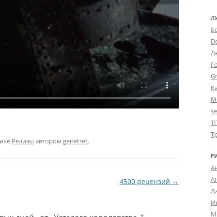
Л
Б
D
Д
Г
Gr
К
М
s
Т
Т
рике
Релизы
автором
genetret
.
Р
А
А
4500 рецензий
→
Д
И
М