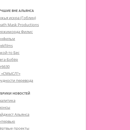
УЧШИЕ ВНЕ АЛЬЯНСА
ожья искра (Гоблин)
eath Mask Productions
ержиморда Филмс
онфильм
ekfilms
акой-то Бес
ега-Бобёр
er6630
Г «СМЫСЛ?»
рудности перевода
УБРИКИ НОВОСТЕЙ
налитика
нонсы
айджест Альянса
нтервью
ёртвые проекты