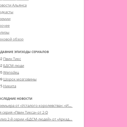
овости Альянса
одкасты
ремии
рочее
елизы
еховой обзор
ЕДАВНИЕ ЭПИЗОДЫ СЕРИАЛОВ
02
Пвин Тикс
02
БДСМ-люди
05
Wensdeц
09
Шорох мозговины
15
Никита
ОСЛЕДНИЕ НОВОСТИ
Премьера от «Усталого королевства»: «Игорь начал»
я серия «Пвин Тикса» от 2-D
Релиз 2-й серии «БДСМ-людей» от «Аркада Фильм»