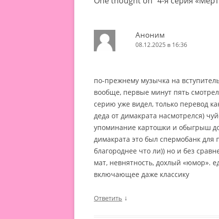
One thought on “
4-я серия «Мёрт
Аноним
08.12.2025 в 16:36
по-прежнему музычка на вступительн
вообще, первые минут пять смотре
серию уже видел, только перевод ка
деда от димакрата насмотрелся) чу
упоминание картошки и обыгрыш до
димакрата это был спермобанк для 
благороднее что ли)) но и без срав
мат, невнятность, дохлый «юмор». 
включающее даже классику
↓
Ответить