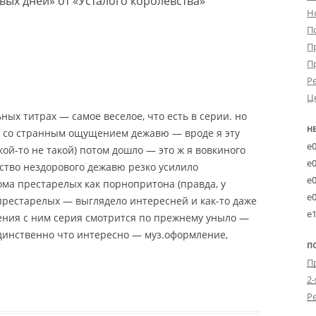
вых дней» от «Усталого королевства»
”
Н
П
П
П
Р
Ц
ых титрах — самое веселое, что есть в серии. но
Н
л со странным ощущением дежавю — вроде я эту
e
кой-то не такой) потом дошло — это ж я вовкиного
e
йство нездорового дежавю резко усилило
e
ма престарелых как порнопритона (правда, у
e
престарелых — выглядело интересней и как-то даже
e
нения с ним серия смотрится по прежнему уныло —
единственно что интересно — муз.оформление,
П
2-