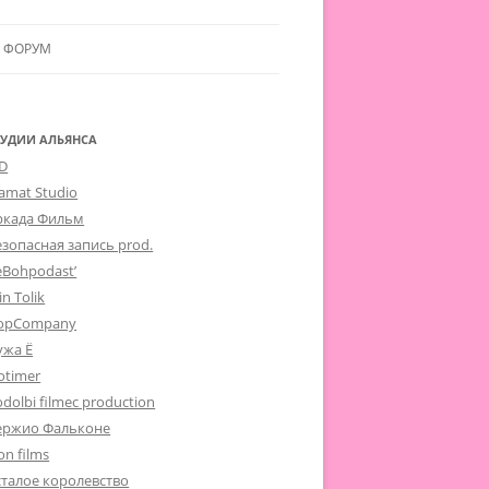
ФОРУМ
ЛЬЯНСУ
 В АЛЬЯНС
ТУДИИ АЛЬЯНСА
-D
ЛЬЯНСА
lamat Studio
ркада Фильм
езопасная запись prod.
eBohpodast’
in Tolik
opCompany
ужа Ё
otimer
dolbi filmec production
ержио Фальконе
on films
сталое королевство