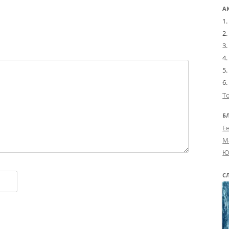
А
Т
Б
Е
М
Ю
С