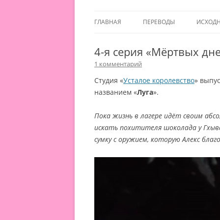
ГЛАВНАЯ
ПЕРЕВОДЫ
ИСХОД
4-я серия «Мёртвых дне
1 комментарий
Cтудия «
Усталое королевство
» выпу
названием «
Луга
».
Пока жизнь в лагере идёт своим аб
искать похитителя шоколада у Гхыв
сумку с оружием, которую Алекс бла