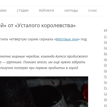
Перейти к содержимому
НИКИ
СТУДИИ
РЕЙТИНГИ
НАГРАДЫ
О НАС
ТОП-50
ПОМОЩЬ А
й» от «Усталого королевства»
КРИТИКА
ВСТУПЛЕНИЕ
С
2
стила четвёртую серию сериала «
Мёртвые дни
» под
ИСТОРИЯ А
A
А
Б
солютно мирным чередом, команда Алекса продолжает
d
а — Шутника. Помимо этого, им ещё нужно забрать
Dj
гополучно потерял при первом прибытии в город.
G
Л
N
Po
С
Sl
У