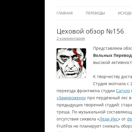
ГЛАВНАЯ
ПЕРЕВОДЫ
ИСХОД
Цеховой обзор №156
2 комментария
Представляем обзо
Вольных Перево
высокой активнос
К творчеству дост
Студия молчала с 
переезда фронтмена студии
Сатуло
«Заморожено»
про пердёжный лес в 
предыдущих творений студий: стара
треша. По музыкальной составляющей
отсутствия сиквела «
Леди Икс
» от
de
FruitFox не планирует снижать обор