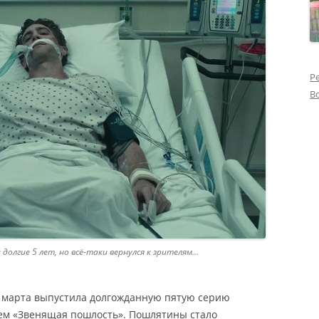
Р
В
 долгие 5 лет, но всё-таки вернулся к зрителям…
 марта выпустила долгожданную пятую серию
ем «Звенящая пошлость». Пошлятины стало