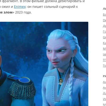
й фрагмент. В этом фильме должна дебютировать и
о ожил и
Enimex
: он пишет сольный сценарий к
Л
е злом
» 2023 года.
Б
D
Д
Г
Gr
К
М
s
Т
Т
Р
А
А
Д
И
М