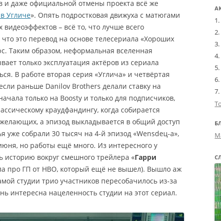
в и даже официальной отмены проекта всё же
А
в Угличе
». Опять подростковая движуха с матюгами
 видеоэффектов – всё то, что лучше всего
 что это перевод на основе телесериала «Хороших
с. Таким образом, неформальная вселенная
ывает только эксплуатация актёров из сериала
ся. В работе вторая серия «Углича» и четвёртая
если раньше Danilov Brothers делали ставку на
ачала только на Boosty и только для подписчиков,
Т
лассическому краудфандингу, когда собирается
 желающих, а эпизод выкладывается в общий доступ
Б
ья уже собрали 30 тысяч на 4-й эпизод «Wensdeц-а»,
М
июня, но работы ещё много. Из интересного у
ть историю вокруг смешного трейлера «
Гарри
С
ала про ГП от HBO, который ещё не вышел). Вышло аж
самой студии трио участников пересобачилось из-за
нь интересна нацеленность студии на этот сериал.