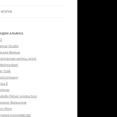
ФОРУМ
ЛЬЯНСУ
 В АЛЬЯНС
ТУДИИ АЛЬЯНСА
-D
ЛЬЯНСА
lamat Studio
ркада Фильм
езопасная запись prod.
eBohpodast’
in Tolik
opCompany
ужа Ё
otimer
dolbi filmec production
ержио Фальконе
on films
сталое королевство