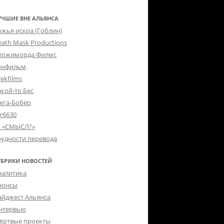
УЧШИЕ ВНЕ АЛЬЯНСА
ожья искра (Гоблин)
eath Mask Productions
ержиморда Филмс
онфильм
ekfilms
акой-то Бес
ега-Бобёр
er6630
Г «СМЫСЛ?»
рудности перевода
УБРИКИ НОВОСТЕЙ
налитика
нонсы
айджест Альянса
нтервью
ёртвые проекты