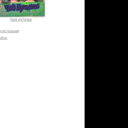
Чад кутежа
егистрация
ойти