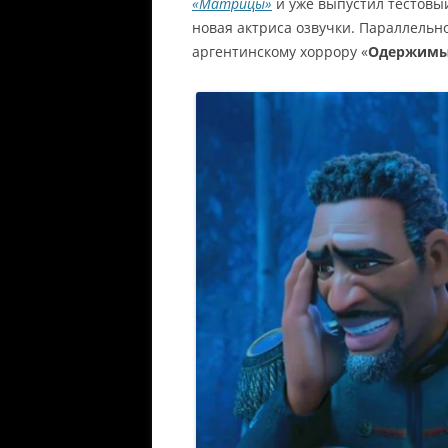
«Матрицы»
и уже выпустил тестовы
новая актриса озвучки. Параллельн
аргентинскому хоррору «
Одержимы