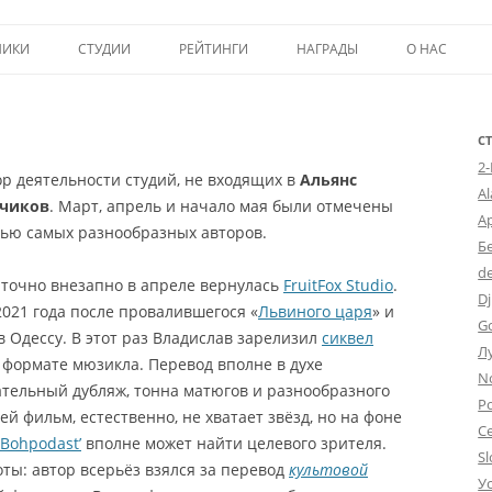
Перейти к содержимому
НИКИ
СТУДИИ
РЕЙТИНГИ
НАГРАДЫ
О НАС
ТОП-50
ПОМОЩЬ А
КРИТИКА
ВСТУПЛЕНИЕ
С
2
р деятельности студий, не входящих в
Альянс
ИСТОРИЯ А
A
дчиков
. Март, апрель и начало мая были отмечены
А
тью самых разнообразных авторов.
Б
d
аточно внезапно в апреле вернулась
FruitFox Studio
.
Dj
2021 года после провалившегося «
Львиного царя
» и
G
в Одессу.
В этот раз Владислав зарелизил
сиквел
Л
формате мюзикла. Перевод вполне в духе
N
тельный дубляж, тонна матюгов и разнообразного
Po
 фильм, естественно, не хватает звёзд, но на фоне
С
Bohpodast’
вполне может найти целевого зрителя.
Sl
оты: автор всерьёз взялся за перевод
культовой
У