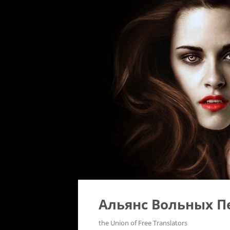
Альянс Вольных П
the Union of Free Translators