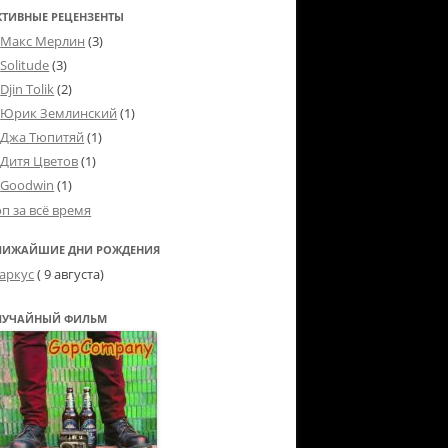
КТИВНЫЕ РЕЦЕНЗЕНТЫ
Макс Мерлин
(3)
Solitude
(3)
Djin Tolik
(2)
Юрик Землинский
(1)
Джа Тюпитяй
(1)
Дитя Цветов
(1)
Goodwin
(1)
оп за всё время
ЛИЖАЙШИЕ ДНИ РОЖДЕНИЯ
аркус
( 9 августа)
ЛУЧАЙНЫЙ ФИЛЬМ