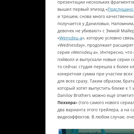
презентации нескольких фрагменто
вышел первый эпизод «
Подслушано 
и трешем, снова много качественных
получается у Даниловых. Напомним,
девочек не убивают» с Эммой Майер
«
Wensdец-а
», которую условно связ
«Wednesday», продолжает расширять
серия «Wensdец-а». Интересно, что 
пэйволл и выпускали новые серии сн
то сейчас студия перешла к более к
конкретная сумма при участии всех
для всех сразу. Таким образом, брат
который хотят выпустить ближе к 1 
Danilov Brothers можно ещё отмети
Поххера
» (того самого нового сери
два варианта этого трейлера, а на 
видеоэффектов. В любом случае, оче