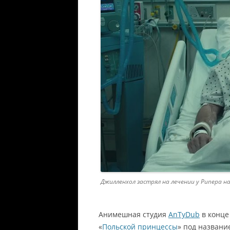
Джилленхол застрял на лечении у Рипера на
Анимешная студия
AnTyDub
в конце
«
Польской принцессы
» под названи