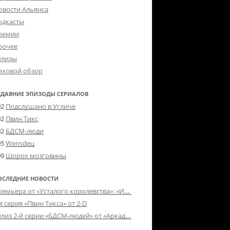
овости Альянса
одкасты
ремии
рочее
елизы
еховой обзор
ЕДАВНИЕ ЭПИЗОДЫ СЕРИАЛОВ
02
Подслушано в Угличе
02
Пвин Тикс
02
БДСМ-люди
05
Wensdeц
09
Шорох мозговины
ОСЛЕДНИЕ НОВОСТИ
Премьера от «Усталого королевства»: «Игорь начал»
я серия «Пвин Тикса» от 2-D
Релиз 2-й серии «БДСМ-людей» от «Аркада Фильм»