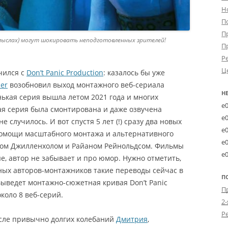
Н
П
П
х смыслах) могут шокировать неподготовленных зрителей!
П
Р
Ц
чился с
Don’t Panic Production
: казалось бы уже
er
возобновил выход монтажного веб-сериала
Н
нькая серия вышла летом 2021 года и многих
e
я серия была смонтирована и даже озвучена
e
е случилось. И вот спустя 5 лет (!) сразу два новых
e
помощи масштабного монтажа и альтернативного
e
ком Джилленхолом и Райаном Рейнольдсом. Фильмы
e
е, автор не забывает и про юмор. Нужно отметить,
ьных авторов-монтажников такие переводы сейчас в
П
выведет монтажно-сюжетная кривая Don’t Panic
около 8 веб-серий.
2-
осле привычно долгих колебаний
Дмитрия
,