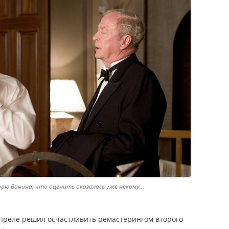
рю Ванина, что оценить оказалось уже некому…
апреле решил осчастливить ремастерингом второго