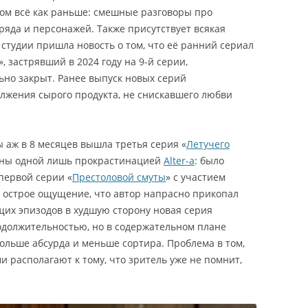
ном всё как раньше: смешные разговоры про
ряда и персонажей. Также присутствует всякая
 студии пришла новость о том, что её ранний сериал
», застрявший в 2024 году на 9-й серии,
но закрыт. Ранее выпуск новых серий
олжения сырого продукта, не снискавшего любви
ы аж в 8 месяцев вышла третья серия «
Летучего
чены одной лишь прокрастинацией
Alter-а
: было
первой серии «
Престоловой смуты
» с участием
о острое ощущение, что автор напрасно прикопал
щих эпизодов в худшую сторону новая серия
одолжительностью, но в содержательном плане
больше абсурда и меньше сортира. Проблема в том,
 располагают к тому, что зритель уже не помнит,