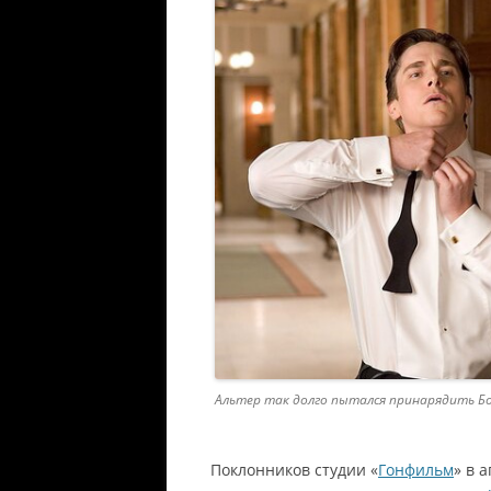
Альтер так долго пытался принарядить Бо
Поклонников студии «
Гонфильм
» в 