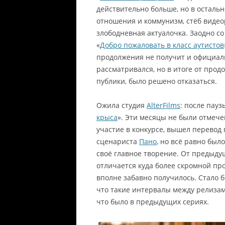
действительно больше, но в осталь
отношения и коммунизм, стёб видео
злободневная актуалочка. Заодно со
«
Добро пожаловать в класс аутистов
продолжения не получит и официаль
рассматривался, но в итоге от прод
публики, было решено отказаться.
Ожила студия
AlterFilms
: после пауз
крыса
». Эти месяцы не были отме
участие в конкурсе, вышел перевод 
сценариста
Пано
, но всё равно был
своё главное творение. От предыду
отличается куда более скромной пр
вполне забавно получилось. Стало 
что такие интервалы между релизами
что было в предыдущих сериях.