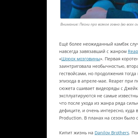
Внимание: Песни про всякое говно (во все
Ещё более неожиданный камбэк слу
навсегда завязавший с жанром
Reap
«
Шорох мозговины
». Первая короте
заинтриговала необычностью, втора
гествойсами, но продолжения тогда н
эпизода в апреле-мае. Reaper при 
сюжета сшивает видеоряды с Джей
эксплуатируются не самые известны
что после ухода из жанра ряда сил
дефиците, и очень интересно, куда 
Production. В планах на сезон было 
Кипит жизнь на
Danilov Brothers
. П