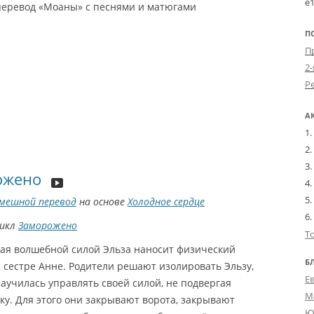
e
еревод «Моаны» с песнями и матюгами
П
2-
А
ожено
мешной перевод
на основе
Холодное сердце
цикл
Заморожено
Т
я волшебной силой Эльза наносит физический
Б
 сестре Анне. Родители решают изолировать Эльзу,
Е
аучилась управлять своей силой, не подвергая
М
ку. Для этого они закрывают ворота, закрывают
Ю