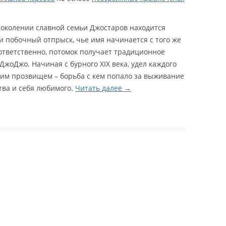
поколении славной семьи Джостаров находится
и побочный отпрыск, чье имя начинается с того же
оответственно, потомок получает традиционное
жоДжо. Начиная с бурного XIX века, удел каждого
аким прозвищем – борьба с кем попало за выживание
тва и себя любимого.
Читать далее
→