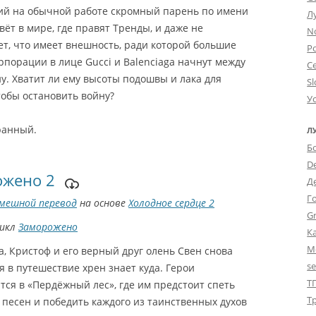
й на обычной работе скромный парень по имени
Л
ёт в мире, где правят Тренды, и даже не
N
ет, что имеет внешность, ради которой большие
Po
порации в лице Gucci и Balenciaga начнут между
С
у. Хватит ли ему высоты подошвы и лака для
Sl
тобы остановить войну?
У
ранный.
Л
Б
D
ожено 2
Д
Г
мешной перевод
на основе
Холодное сердце 2
Gr
цикл
Заморожено
К
М
а, Кристоф и его верный друг олень Свен снова
s
 в путешествие хрен знает куда. Герои
Т
ся в «Пердёжный лес», где им предстоит спеть
Т
 песен и победить каждого из таинственных духов