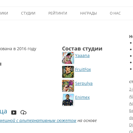
Перейти к содержимому
НИКИ
СТУДИИ
РЕЙТИНГИ
НАГРАДЫ
О НАС
ТОП-50
ПОМОЩЬ А
Н
КРИТИКА
ВСТУПЛЕНИЕ
Состав студии
ована в 2016 году
ИСТОРИЯ А
Yaaana
ы
FruitFox
С
Serpulya
2
A
Enimex
А
ца
Б
d
мешной с альтернативным сюжетом
на основе
Dj
G