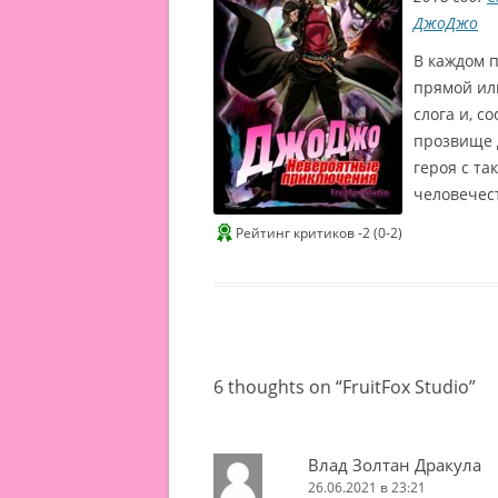
т
р
ДжоДжо
р
2
и
В каждом 
с
0
прямой ил
а
слога и, с
2
о
прозвище Д
з
1
в
героя с т
Л
у
человечес
у
ч
ч
к
Рейтинг критиков -2 (0-2)
ш
и
а
в
я
т
а
о
к
р
т
о
р
6 thoughts on “
FruitFox Studio
”
г
и
о
с
п
а
л
Влад Золтан Дракула
о
а
26.06.2021 в 23:21
з
н