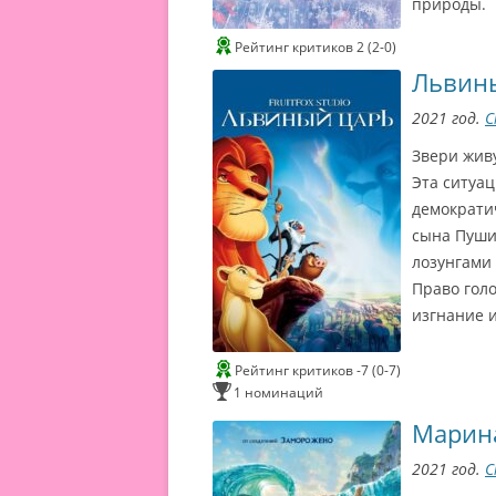
природы.
Рейтинг критиков 2 (2-0)
Львин
2021 год.
С
Звери жив
Эта ситуа
демократи
сына Пуши
лозунгами
Право голо
изгнание и
Рейтинг критиков -7 (0-7)
1 номинаций
Марин
2021 год.
С