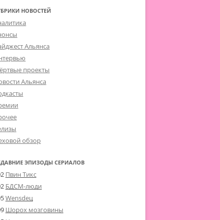
УБРИКИ НОВОСТЕЙ
налитика
нонсы
айджест Альянса
нтервью
ёртвые проекты
овости Альянса
одкасты
ремии
рочее
елизы
еховой обзор
ЕДАВНИЕ ЭПИЗОДЫ СЕРИАЛОВ
02
Пвин Тикс
02
БДСМ-люди
05
Wensdeц
09
Шорох мозговины