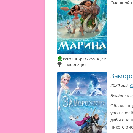
Смешной п
Рейтинг критиков -4 (2-6)
1 номинаций
Замор
2020 год.
С
Входит в 
Обладающа
С
урон своей
и
дабы она н
н
никого рис