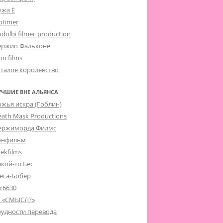
ужа Ё
otimer
dolbi filmec production
ержио Фальконе
on films
сталое королевство
УЧШИЕ ВНЕ АЛЬЯНСА
ожья искра (Гоблин)
eath Mask Productions
ержиморда Филмс
онфильм
ekfilms
акой-то Бес
ега-Бобёр
er6630
Г «СМЫСЛ?»
рудности перевода