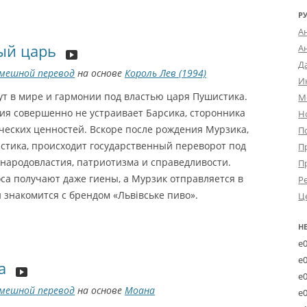
Р
А
ый царь
А
Д
мешной перевод
на основе
Король Лев (1994)
И
ут в мире и гармонии под властью царя Пушистика.
М
ция совершенно не устраивает Барсика, сторонника
Н
ческих ценностей. Вскоре после рождения Мурзика,
П
стика, происходит государственный переворот под
П
 народовластия, патриотизма и справедливости.
П
са получают даже гиены, а Мурзик отправляется в
Р
 знакомится с брендом «Львівське пиво».
Ц
Н
e
e
а
e
мешной перевод
на основе
Моана
e