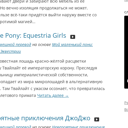
ывают двери и забирают всю мебель из её
 Но вечно изоляция продолжаться не может.
С
льзе всё-таки придётся выйти наружу вместе со
кротимой магией…
le Pony: Equestria Girls
мешной перевод
на основе
Мой маленький пони:
 Эквестрии
совестная лошадь красно-жёлтой расцветки
у Твайлайт её императорскую корону. Преследуя
льницу империалистической собственности,
попадает из мира микролошадей в альтернативную
 Там Твайлайт с ужасом осознаёт, что превратилась
олетового примата
Читать далее
→
Р
В
оятные приключения ДжоДжо
мешной перевод
на основе
Невероятные приключения