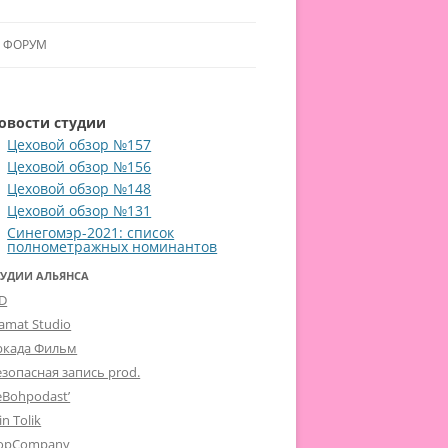
ФОРУМ
ЛЬЯНСУ
овости студии
 В АЛЬЯНС
Цеховой обзор №157
Цеховой обзор №156
ЛЬЯНСА
Цеховой обзор №148
Цеховой обзор №131
Синегомэр-2021: список
полнометражных номинантов
ТУДИИ АЛЬЯНСА
-D
lamat Studio
ркада Фильм
езопасная запись prod.
eBohpodast’
in Tolik
opCompany