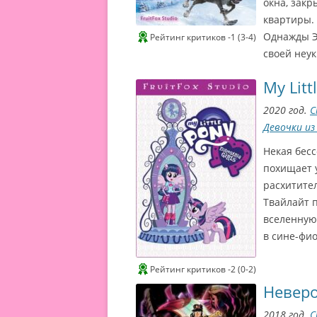
окна, закр
е
квартиры.
Г
Однажды Э
Рейтинг критиков -1 (3-4)
о
своей неу
м
My Litt
э
р
2020 год.
С
Девочки из
2
0
Некая бес
С
похищает 
2
расхитите
и
1
Твайлайт 
н
Л
вселенную.
у
е
в сине-фи
ч
Г
ш
а
о
Рейтинг критиков -2 (0-2)
я
Невер
м
а
к
э
2018 год.
С