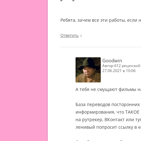
в
а
у
(
ч
S
Ребята, зачем все эти работы, если 
к
u
и
b
↓
(
Ответить
o
S
t
u
a
b
)
Goodwin
o
М
автор 612 рецензий
t
у
27.06.2021 в 10:06
a
р
)
к
М
а
А тебя не смущают фильмы н
а
р
База переводов посторонних 
и
н
информирования, что ТАКОЕ Е
а
на рутрекер, ВКонтакт или ту
ленивый попросит ссылку в к