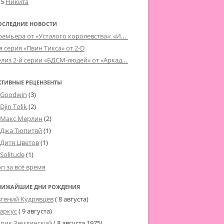
15
Никита
ОСЛЕДНИЕ НОВОСТИ
Премьера от «Усталого королевства»: «Игорь начал»
я серия «Пвин Тикса» от 2-D
Релиз 2-й серии «БДСМ-людей» от «Аркада Фильм»
КТИВНЫЕ РЕЦЕНЗЕНТЫ
Goodwin
(3)
Djin Tolik
(2)
Макс Мерлин
(2)
Джа Тюпитяй
(1)
Дитя Цветов
(1)
Solitude
(1)
оп за всё время
ЛИЖАЙШИЕ ДНИ РОЖДЕНИЯ
вгений Кудрявцев
( 8 августа)
аркус
( 9 августа)
рик Землинский
(
8 августа 1975
)