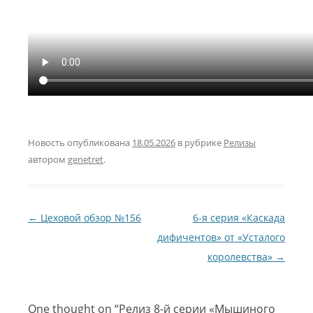
Новость опубликована
18.05.2026
в рубрике
Релизы
автором
genetret
.
Навигация по записям
←
Цеховой обзор №156
6-я серия «Каскада
дифичентов» от «Усталого
королевства»
→
One thought on “
Релиз 8-й серии «Мышиного