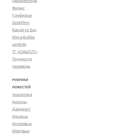
Держиморда
Филмс
Гонфильм
Grekfilms
Какой-то Бес
Мега-Бобёр
ser6630
ТГ «СМЫСЛ?»
Трудности
перевода
РУБРИКИ
НОВОСТЕЙ
Аналитика
Анонсы
Дайджест
Альянса
Интервью
Мёртвые