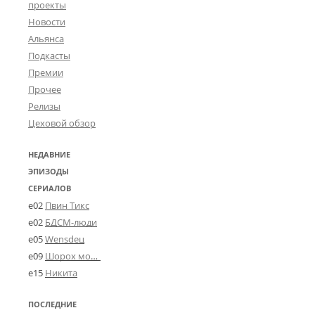
проекты
Новости
Альянса
Подкасты
Премии
Прочее
Релизы
Цеховой обзор
НЕДАВНИЕ
ЭПИЗОДЫ
СЕРИАЛОВ
e02
Пвин Тикс
e02
БДСМ-люди
e05
Wensdeц
e09
Шорох мозговины
e15
Никита
ПОСЛЕДНИЕ