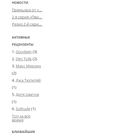
НОВОСТИ
Премьера от «Усталого королевства»: «Игорь начал»
2-я серия «Пвин Тикса» от 2-D
Релиз 2-й серии «БДСМ-людей» от «Аркада Фильм»
АКТИВНЫЕ
РЕЦЕНЗЕНТЫ
Goodwin
(3)
Djin Tolik
(2)
Макс Мерлин
(2)
Джа Тюпитяй
(1)
Дитя Цветов
(1)
Solitude
(1)
Топ за всё
время
БЛИЖАЙШИЕ