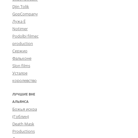
Djin Tolik
GopCompany
Лужа Ё
Notimer
Podolbi filmec
production
Сержио
Фальконе
Slon films
Усталое
королевство
ЛУЧШИЕ ВНЕ
АЛЬЯНСА
Божья искра
(Гоблин)
Death Mask
Productions