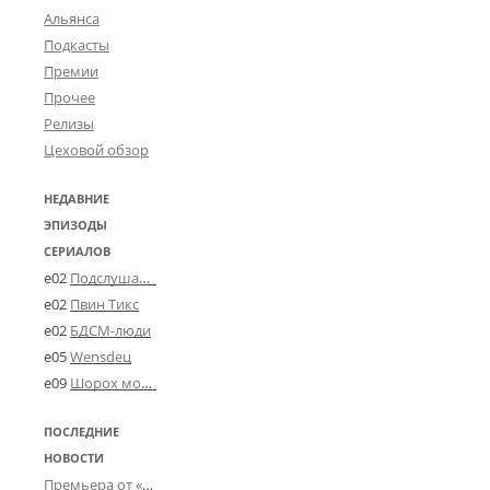
Альянса
Подкасты
Премии
Прочее
Релизы
Цеховой обзор
НЕДАВНИЕ
ЭПИЗОДЫ
СЕРИАЛОВ
e02
Подслушано в Угличе
e02
Пвин Тикс
e02
БДСМ-люди
e05
Wensdeц
e09
Шорох мозговины
ПОСЛЕДНИЕ
НОВОСТИ
Премьера от «Усталого королевства»: «Игорь начал»