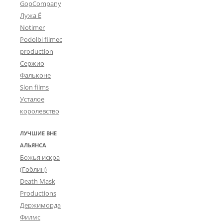
GopCompany
Лужа Ё
Notimer
Podolbi filmec
production
Сержио
Фальконе
Slon films
Усталое
королевство
ЛУЧШИЕ ВНЕ
АЛЬЯНСА
Божья искра
(Гоблин)
Death Mask
Productions
Держиморда
Филмс