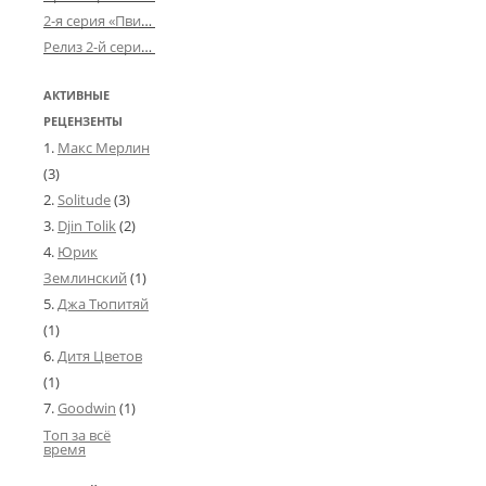
2-я серия «Пвин Тикса» от 2-D
Релиз 2-й серии «БДСМ-людей» от «Аркада Фильм»
АКТИВНЫЕ
РЕЦЕНЗЕНТЫ
Макс Мерлин
(3)
Solitude
(3)
Djin Tolik
(2)
Юрик
Землинский
(1)
Джа Тюпитяй
(1)
Дитя Цветов
(1)
Goodwin
(1)
Топ за всё
время