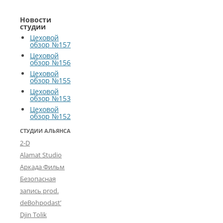
Новости
студии
Цеховой
обзор №157
Цеховой
обзор №156
Цеховой
обзор №155
Цеховой
обзор №153
Цеховой
обзор №152
СТУДИИ АЛЬЯНСА
2-D
Alamat Studio
Аркада Фильм
Безопасная
запись prod.
deBohpodast’
Djin Tolik