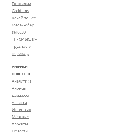
Гонфильм
Grekfilms
Какой-то Бес
Мега-Бобёр
ser6630
ТГ «СМЫСЛ?»
Трудности
перевода
РУБРИКИ
НОВОСТЕЙ
Аналитика
Анонсы
Дайджест
Альянса
Интервью
Мёртвые
проекты
Новости