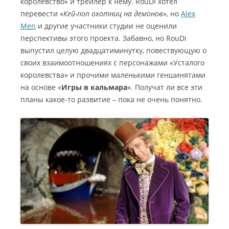
королевство» и трейлер к нему. RouDi хотел
перевести «
Кей-поп охотниц на демонов
», но
Alex
Men
и другие участники студии не оценили
перспективы этого проекта. Забавно, но RouDi
выпустил целую двадцатиминутку, повествующую о
своих взаимоотношениях с персонажами «Усталого
королевства» и прочими маленькими геншинятами
на основе «
Игры в кальмара
». Получат ли все эти
планы какое-то развитие – пока не очень понятно.