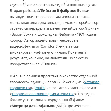
скучный, мало креативных идей и внятных шуток.
Вторая работа, «
Убийство В фабрике Вонка
»
выглядит поинтереснее. Фактически это такая
монтажная альтернативка, в рамках которой автор
стремился переделать меметичный детский фильм
«Вилли Вонка и шоколадная фабрика» 1971 года в
хоррор. Автор задействовал некоторые
видеоэффекты от Corridor Crew, а также
вмонтировал мафиозную линию. Конечный
результат, конечно, на любителя, но заметно
изобретательнее «Шишки».
В Альянс пришёл проситься в качестве отдельной
творческой единицы первый беженец из «
Усталого
королевства
»,
RouDi
, исполнитель главной роли в
«
Теории аналогового домогательства
». Правда, в
багаже у него только недоделанный фильм
«
Матрица для Софяныч
» (МДС) про «Усталое