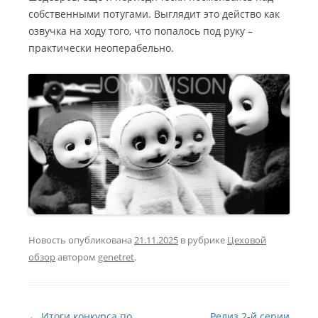
собственными потугами. Выглядит это действо как
озвучка на ходу того, что попалось под руку –
практически неоперабельно.
Новость опубликована
21.11.2025
в рубрике
Цеховой
обзор
автором
genetret
.
Навигация по записям
←
Итоги конкурса по
Релиз 2-й серии