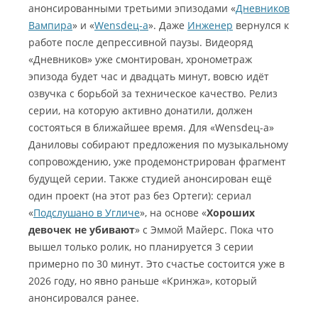
анонсированными третьими эпизодами «
Дневников
Вампира
» и «
Wensdeц-а
». Даже
Инженер
вернулся к
работе после депрессивной паузы. Видеоряд
«Дневников» уже смонтирован, хронометраж
эпизода будет час и двадцать минут, вовсю идёт
озвучка с борьбой за техническое качество. Релиз
серии, на которую активно донатили, должен
состояться в ближайшее время. Для «Wensdeц-а»
Даниловы собирают предложения по музыкальному
сопровождению, уже продемонстрирован фрагмент
будущей серии. Также студией анонсирован ещё
один проект (на этот раз без Ортеги): сериал
«
Подслушано в Угличе
», на основе «
Хороших
девочек не убивают
» с Эммой Майерс. Пока что
вышел только ролик, но планируется 3 серии
примерно по 30 минут. Это счастье состоится уже в
2026 году, но явно раньше «Кринжа», который
анонсировался ранее.