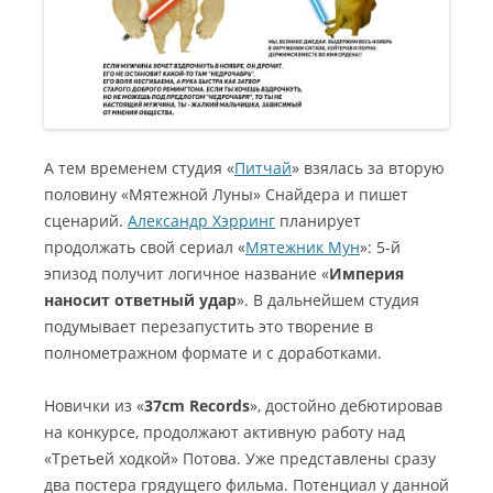
А тем временем студия «
Питчай
» взялась за вторую
половину «Мятежной Луны» Снайдера и пишет
сценарий.
Александр Хэрринг
планирует
продолжать свой сериал «
Мятежник Мун
»: 5-й
эпизод получит логичное название «
Империя
наносит ответный удар
». В дальнейшем студия
подумывает перезапустить это творение в
полнометражном формате и с доработками.
Новички из «
37cm Records
», достойно дебютировав
на конкурсе, продолжают активную работу над
«Третьей ходкой» Потова. Уже представлены сразу
два постера грядущего фильма. Потенциал у данной