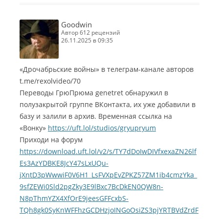
Goodwin
автор 612 рецензий
26.11.2025 в 09:35
«Дрочабрьские войны» в телеграм-канале авторов
t.me/rexolvideo/70
Переводы ГрюПрюма genetret обнаружил в
полузакрытой группе ВКонтакта, их уже добавили в
базу и залили в архив. Временная ссылка на
«Вонку»
https://uft.lol/studios/gryupryum
Приходи на форум
https://download.uft.lol/v2/s/TY7dDoIwDIVfxexaZN26lf
Es3AzYDBKE8JcY47sLxUQu-
jXntD3pWwwiF0V6H1_LsFVXpEvZPKZ57ZM1ib4cmzYka_
9sfZEWi0Sld2pgZky3E9lBxc7BcDkEN0QW8n-
N8pThmYZX4XfOrE9jeesGFFcxbS-
TQh8gk0SyKnWFFhzGCDHzjoINGoOsiZS3pjYRTBVdZrdF