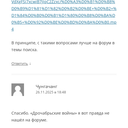
VdXgFSi7xcwiB7JIqC2Zzxc/%D0%A3%D0%B1%D0%B8%
D0%B9%D1%81%D1%82%D0%B2%D0%BE+%D0%B2+%
D1%84%D0%B0%D0%B1%D1%80%D0%B8%D0%BA%D
0%B5+%D0%92%D0%BE%D0%BD%D0%BA%D0%B0.mp
4
В принципе, с такими вопросами лучше на форум в
темы поиска.
↓
Ответить
Чунгачанг
26.11.2025 в 18:48
Спасибо. «Дрочабрьские войны» я вот правда не
нашёл на форуме.