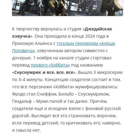
К творчеству вернулась и студия «
Джедайская
озвучка
». Она приходила в конце 2024 года в
Прихожую Альянса с
тусклым переводом «Алёши
Поповича»
, озвученным автором совместно с
дочерью. 1 ноября на канале студии стартовал
перевод
первого «Хоббита»
под названием
«
Снуснумрик и все, все, все
». Вышло 3 микросерии
по 3–4 минуты. Концепция создателя состоит в том,
что все персонажи «Хоббита» мумифицировались:
Фродо стал Сниффом, Бильбо – Снусмумриком,
Гэндальф – Муми-папой и так далее. Причём,
создатели ещё и исходник взяли с фоновой русской
дорогой. Выглядит всё это странновато, впрочем,
если перевод детский, то критиковать его, наверно,
и смысла нет.