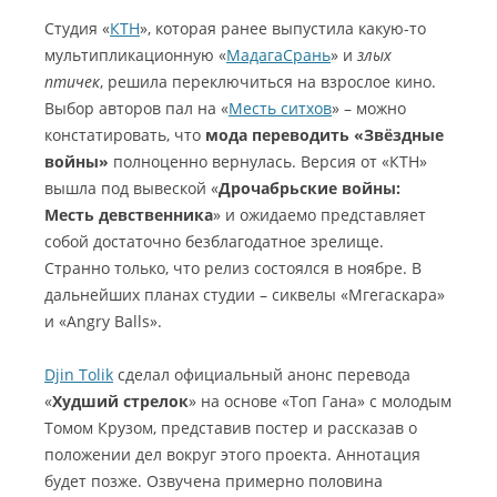
Студия «
КТН
», которая ранее выпустила какую-то
мультипликационную «
МадагаСрань
» и
злых
птичек
, решила переключиться на взрослое кино.
Выбор авторов пал на «
Месть ситхов
» – можно
констатировать, что
мода переводить «Звёздные
войны»
полноценно вернулась. Версия от «КТН»
вышла под вывеской «
Дрочабрьские войны:
Месть девственника
» и ожидаемо представляет
собой достаточно безблагодатное зрелище.
Странно только, что релиз состоялся в ноябре. В
дальнейших планах студии – сиквелы «Мгегаскара»
и «Angry Balls».
Djin Tolik
сделал официальный анонс перевода
«
Худший стрелок
» на основе «Топ Гана» с молодым
Томом Крузом, представив постер и рассказав о
положении дел вокруг этого проекта. Аннотация
будет позже. Озвучена примерно половина