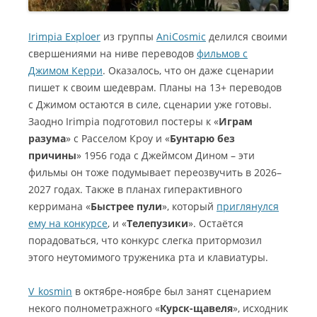
Irimpia Exploer
из группы
AniCosmic
делился своими
свершениями на ниве переводов
фильмов с
Джимом Керри
. Оказалось, что он даже сценарии
пишет к своим шедеврам. Планы на 13+ переводов
с Джимом остаются в силе, сценарии уже готовы.
Заодно Irimpia подготовил постеры к «
Играм
разума
» с Расселом Кроу и «
Бунтарю без
причины
» 1956 года с Джеймсом Дином – эти
фильмы он тоже подумывает переозвучить в 2026–
2027 годах. Также в планах гиперактивного
керримана «
Быстрее пули
», который
приглянулся
ему на конкурсе
, и «
Телепузики
». Остаётся
порадоваться, что конкурс слегка притормозил
этого неутомимого труженика рта и клавиатуры.
V_kosmin
в октябре-ноябре был занят сценарием
некого полнометражного «
Курск-щавеля
», исходник