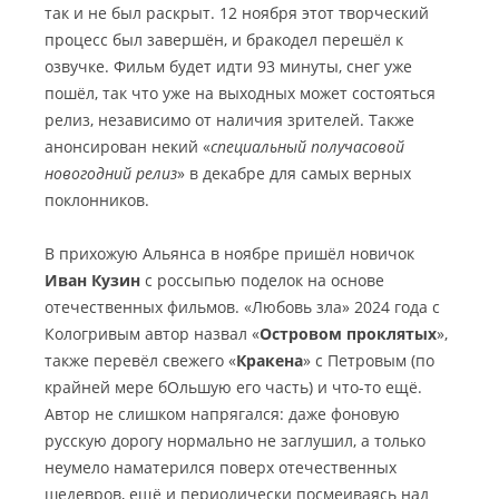
так и не был раскрыт. 12 ноября этот творческий
процесс был завершён, и бракодел перешёл к
озвучке. Фильм будет идти 93 минуты, снег уже
пошёл, так что уже на выходных может состояться
релиз, независимо от наличия зрителей. Также
анонсирован некий «
специальный получасовой
новогодний релиз
» в декабре для самых верных
поклонников.
В прихожую Альянса в ноябре пришёл новичок
Иван Кузин
с россыпью поделок на основе
отечественных фильмов. «Любовь зла» 2024 года с
Кологривым автор назвал «
Островом проклятых
»,
также перевёл свежего «
Кракена
» с Петровым (по
крайней мере бОльшую его часть) и что-то ещё.
Автор не слишком напрягался: даже фоновую
русскую дорогу нормально не заглушил, а только
неумело наматерился поверх отечественных
шедевров, ещё и периодически посмеиваясь над