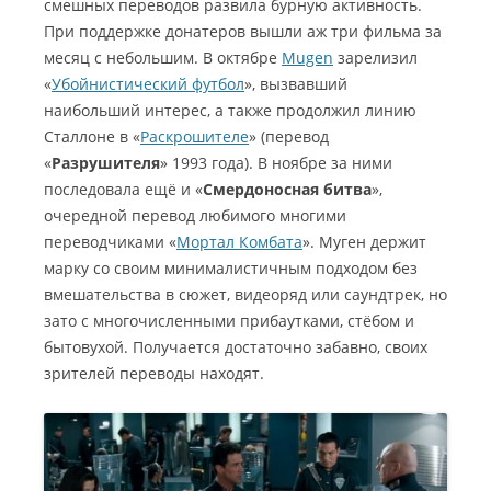
смешных переводов развила бурную активность.
При поддержке донатеров вышли аж три фильма за
месяц с небольшим.
В октябре
Mugen
зарелизил
«
Убойнистический футбол
», вызвавший
наибольший интерес, а также продолжил линию
Сталлоне в «
Раскрошителе
» (перевод
«
Разрушителя
» 1993 года). В ноябре за ними
последовала ещё и «
Смердоносная битва
»,
очередной перевод любимого многими
переводчиками «
Мортал Комбата
». Муген держит
марку со своим минималистичным подходом без
вмешательства в сюжет, видеоряд или саундтрек, но
зато с многочисленными прибаутками, стёбом и
бытовухой. Получается достаточно забавно, своих
зрителей переводы находят.