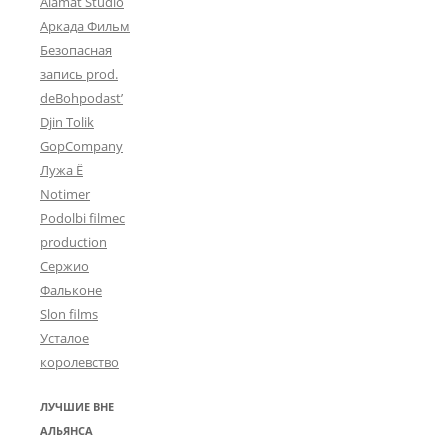
Alamat Studio
Аркада Фильм
Безопасная
запись prod.
deBohpodast’
Djin Tolik
GopCompany
Лужа Ё
Notimer
Podolbi filmec
production
Сержио
Фальконе
Slon films
Усталое
королевство
ЛУЧШИЕ ВНЕ
АЛЬЯНСА