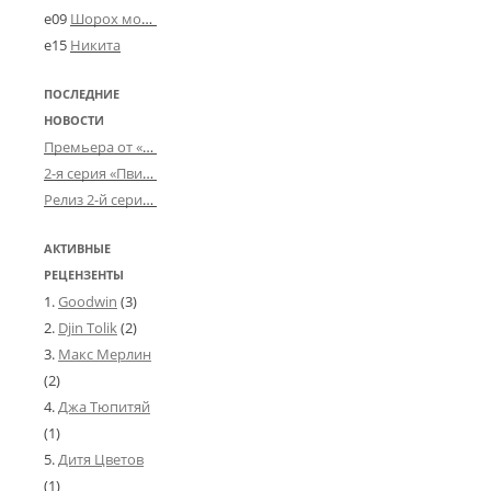
e09
Шорох мозговины
e15
Никита
ПОСЛЕДНИЕ
НОВОСТИ
Премьера от «Усталого королевства»: «Игорь начал»
2-я серия «Пвин Тикса» от 2-D
Релиз 2-й серии «БДСМ-людей» от «Аркада Фильм»
АКТИВНЫЕ
РЕЦЕНЗЕНТЫ
Goodwin
(3)
Djin Tolik
(2)
Макс Мерлин
(2)
Джа Тюпитяй
(1)
Дитя Цветов
(1)