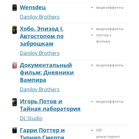
Wensdeц
видеоэффекты
Danilov Brothers
Хобо. Эпизод I.
видеоэффекты
Автостопом по
постер к
фильму
заброшкам
Danilov Brothers
Документальный
видеоэффекты
фильм: Дневники
Вампира
Danilov Brothers
Игорь Потов и
видеоэффекты
Тайная лаборатория
DL Studio
Гарри Поттер и
HD-
Турнир Смерти
ремастеринг