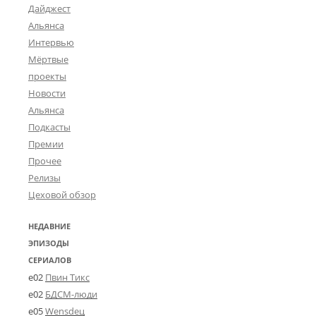
Дайджест
Альянса
Интервью
Мёртвые
проекты
Новости
Альянса
Подкасты
Премии
Прочее
Релизы
Цеховой обзор
НЕДАВНИЕ
ЭПИЗОДЫ
СЕРИАЛОВ
e02
Пвин Тикс
e02
БДСМ-люди
e05
Wensdeц