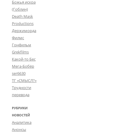
Божья искра
(Гоблин)
Death Mask
Productions
Держиморда
Филмс
Гонфильм
Grekfilms
Какой-то Бес
Мега-Бобёр
ser6630
ТГ «СМЫСЛ?»
Трудности
перевода
РУБРИКИ
НОВОСТЕЙ
Аналитика
Анонсы