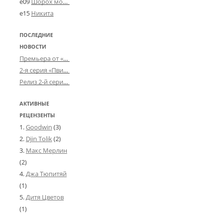
e09
Шорох мозговины
р
e15
Никита
М
у
с
ПОСЛЕДНИЕ
а
НОВОСТИ
е
Премьера от «Усталого королевства»: «Игорь начал»
в
2-я серия «Пвин Тикса» от 2-D
)
Релиз 2-й серии «БДСМ-людей» от «Аркада Фильм»
АКТИВНЫЕ
РЕЦЕНЗЕНТЫ
Goodwin
(3)
Djin Tolik
(2)
Макс Мерлин
(2)
Джа Тюпитяй
(1)
Дитя Цветов
(1)