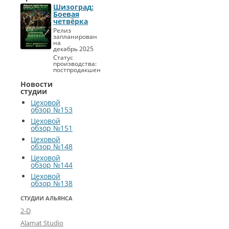
м
Шизоград:
Боевая
э
четвёрка
Релиз
р
запланирован
на
2
декабрь 2025
Статус
0
производства:
постпродакшен
2
Новости
2
студии
Цеховой
Л
обзор №153
у
Цеховой
ч
обзор №151
ш
Цеховой
и
обзор №148
й
Цеховой
обзор №144
а
к
Цеховой
обзор №138
т
ё
СТУДИИ АЛЬЯНСА
р
2-D
о
Alamat Studio
з