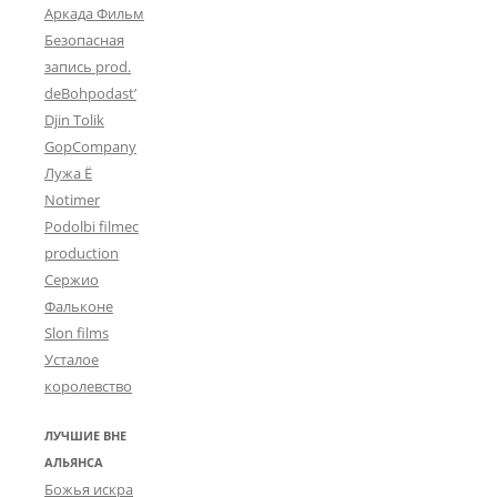
Аркада Фильм
в
Безопасная
у
ч
запись prod.
к
deBohpodast’
и
Djin Tolik
(
GopCompany
М
Лужа Ё
а
к
Notimer
с
Podolbi filmec
и
production
м
Сержио
Б
Фальконе
а
р
Slon films
ы
Усталое
ш
королевство
н
и
ЛУЧШИЕ ВНЕ
к
о
АЛЬЯНСА
в
Божья искра