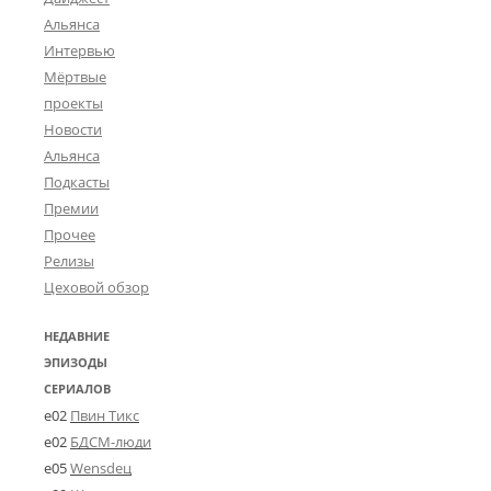
2
Альянса
Интервью
2
Мёртвые
Л
проекты
у
ч
Новости
ш
Альянса
и
Подкасты
й
Премии
р
Прочее
е
ж
Релизы
и
Цеховой обзор
с
с
НЕДАВНИЕ
ё
ЭПИЗОДЫ
р
СЕРИАЛОВ
(
Т
e02
Пвин Тикс
е
e02
БДСМ-люди
м
e05
Wensdeц
у