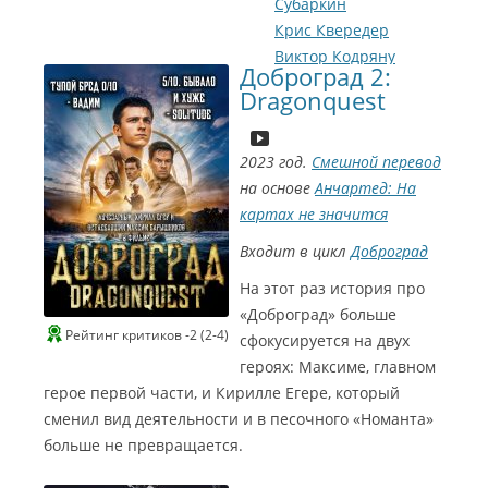
Субаркин
Крис Квередер
Виктор Кодряну
Доброград 2:
Рамиз Бабаев
Dragonquest
Александр Р.
Дмитрий
Водянка
2023 год.
Смешной перевод
Аня Анева
на основе
Анчартед: На
Александр
картах не значится
Назаров
Входит в цикл
Доброград
Аделина
На этот раз история про
Роберт
«Доброград» больше
Макаронов
Рейтинг критиков -2 (2-4)
сфокусируется на двух
Кирилл Егер
героях: Максиме, главном
герое первой части, и Кирилле Егере, который
сменил вид деятельности и в песочного «Номанта»
больше не превращается.