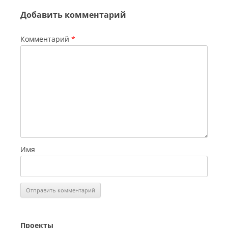
Добавить комментарий
Комментарий
*
С
Имя
и
н
е
Г
о
Проекты