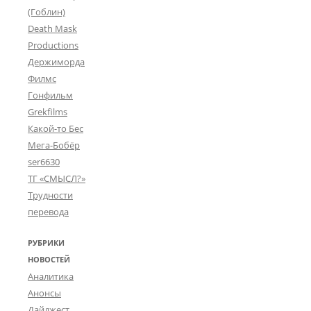
)
(Гоблин)
М
Death Mask
а
Productions
к
с
Держиморда
и
Филмс
м
Гонфильм
С
Grekfilms
и
Какой-то Бес
н
Мега-Бобёр
ser6630
е
ТГ «СМЫСЛ?»
Г
Трудности
о
перевода
м
РУБРИКИ
э
НОВОСТЕЙ
р
Аналитика
2
Анонсы
0
Дайджест